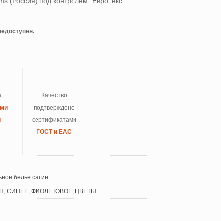
s (Россия) под контролем “ЕвроТекс”
 недоступен.
а
Качество
ыми
подтверждено
й
сертификатами
ГОСТ и ЕАС
ьное белье сатин
Н
,
СИНЕЕ
,
ФИОЛЕТОВОЕ
,
ЦВЕТЫ