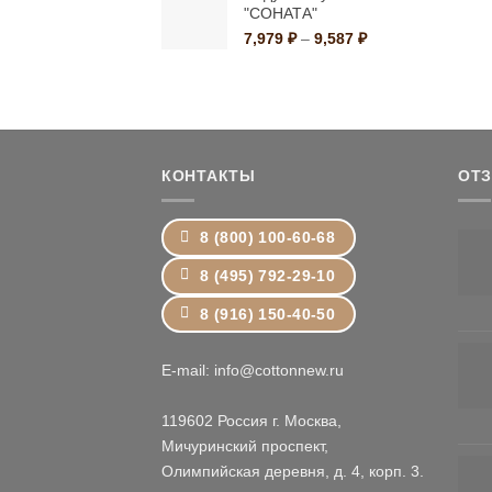
"СОНАТА"
–
1,499 ₽
Диапазон
7,979
₽
–
9,587
₽
цен:
7,979 ₽
–
9,587 ₽
КОНТАКТЫ
ОТ
8 (800) 100-60-68
8 (495) 792-29-10
8 (916) 150-40-50
E-mail: info@cottonnew.ru
119602 Россия г. Москва,
Мичуринский проспект,
Олимпийская деревня, д. 4, корп. 3.