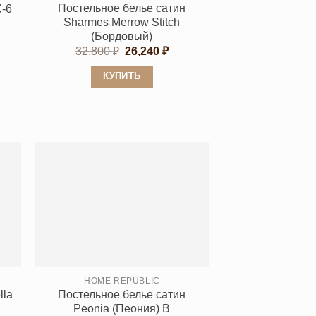
Постельное белье сатин
X-6
Sharmes Merrow Stitch
(Бордовый)
Первоначальная
Текущая
32,800
₽
26,240
₽
цена
цена:
составляла
26,240 ₽.
КУПИТЬ
32,800 ₽.
Этот
товар
имеет
несколько
вариаций.
Опции
можно
выбрать
на
странице
товара.
HOME REPUBLIC
lla
Постельное белье сатин
Peonia (Пеония) B