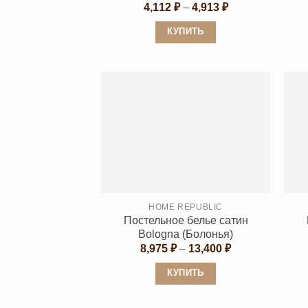
Диапазон
4,112
₽
–
4,913
₽
цен:
4,112 ₽
КУПИТЬ
–
4,913 ₽
Этот
товар
имеет
несколько
вариаций.
Опции
можно
выбрать
на
странице
HOME REPUBLIC
Постельное белье сатин
товара.
Bologna (Болонья)
Диапазон
8,975
₽
–
13,400
₽
цен:
8,975 ₽
КУПИТЬ
–
13,400 ₽
Этот