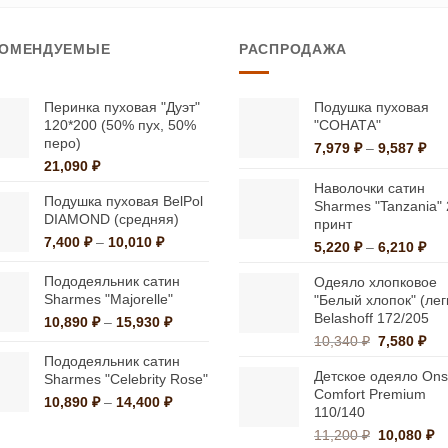
товар
товар
имеет
имеет
КОМЕНДУЕМЫЕ
РАСПРОДАЖА
несколько
несколько
вариаций.
вариаций.
Опции
Опции
Перинка пуховая "Дуэт"
Подушка пуховая
120*200 (50% пух, 50%
"СОНАТА"
можно
можно
перо)
Ди
7,979
₽
–
9,587
₽
выбрать
выбрать
21,090
₽
цен
на
на
7,9
Наволочки сатин
Подушка пуховая BelPol
странице
странице
–
Sharmes "Tanzania" 
DIAMOND (средняя)
9,5
принт
товара.
товара.
Диапазон
7,400
₽
–
10,010
₽
Ди
5,220
₽
–
6,210
₽
цен:
цен
7,400 ₽
Пододеяльник сатин
Одеяло хлопковое
5,2
–
Sharmes "Majorelle"
"Белый хлопок" (лег
–
10,010 ₽
Belashoff 172/205
Диапазон
10,890
₽
–
15,930
₽
6,2
цен:
Первонач
Те
10,340
₽
7,580
₽
10,890 ₽
цена
цен
Пододеяльник сатин
Детское одеяло Onsi
–
составлял
7,5
Sharmes "Celebrity Rose"
Comfort Premium
15,930 ₽
10,340 ₽.
Диапазон
10,890
₽
–
14,400
₽
110/140
цен:
Первонач
Т
11,200
₽
10,080
₽
10,890 ₽