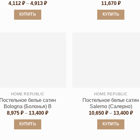
Диапазон
4,112
₽
–
4,913
₽
11,670
₽
цен:
4,112 ₽
КУПИТЬ
КУПИТЬ
–
4,913 ₽
Этот
Этот
товар
товар
имеет
имеет
несколько
несколько
вариаций.
вариаций.
Опции
Опции
можно
можно
выбрать
выбрать
на
на
странице
странице
HOME REPUBLIC
HOME REPUBLIC
Постельное белье сатин
Постельное белье сатин
товара.
товара.
Bologna (Болонья) B
Salerno (Салерно)
Диапазон
Ди
8,975
₽
–
13,400
₽
10,650
₽
–
13,400
₽
цен:
цен
8,975 ₽
10,
КУПИТЬ
КУПИТЬ
–
–
13,400 ₽
13,
Этот
Этот