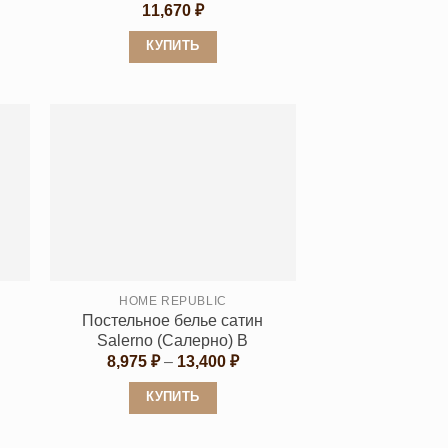
11,670
₽
КУПИТЬ
Этот
товар
имеет
несколько
вариаций.
Опции
можно
выбрать
на
странице
HOME REPUBLIC
Постельное белье сатин
товара.
Salerno (Салерно) B
апазон
Диапазон
8,975
₽
–
13,400
₽
:
цен:
650 ₽
8,975 ₽
КУПИТЬ
–
400 ₽
13,400 ₽
Этот