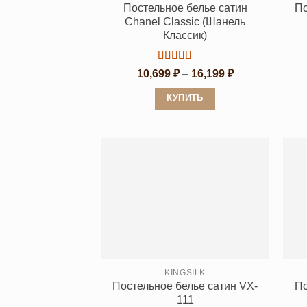
Постельное белье сатин
По
Chanel Classic (Шанель
Классик)
Оценка
5
Диапазон
10,699
₽
–
16,199
₽
из 5
цен:
10,699 ₽
КУПИТЬ
–
16,199 ₽
Этот
товар
имеет
несколько
вариаций.
Опции
можно
выбрать
на
странице
KINGSILK
Постельное белье сатин VX-
По
товара.
111