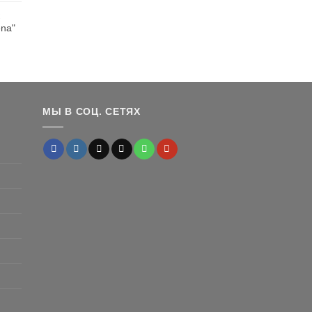
на:
24,399 ₽
а
,080 ₽.
ena"
апазон
:
90 ₽
10 ₽
МЫ В СОЦ. СЕТЯХ