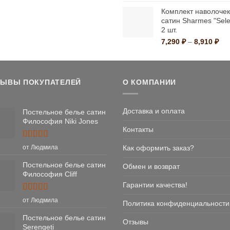
цена
це
–
Комплект наволочек
составлял
10
14,400 ₽
сатин Sharmes "Sel
11,200 ₽.
2 шт.
Ди
7,290
₽
–
8,910
₽
цен
7,2
–
8,9
ЗЫВЫ ПОКУПАТЕЛЕЙ
О КОМПАНИИ
Доставка и оплата
Постельное белье сатин
Философия Niki Jones
Контакты
Оценка
5
Как оформить заказ?
от Людмила
из 5
Постельное белье сатин
Обмен и возврат
Философия Cliff
Гарантии качества!
Оценка
5
от Людмила
Политика конфиденциальности
из 5
Постельное белье сатин
Отзывы
Serengeti