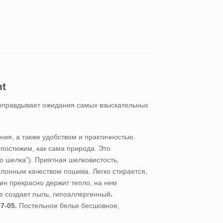
ht
ю оправдывает ожидания самых взыскательных
ия, а также удобством и практичностью.
постижим, как сама природа. Это
о шелка”). Приятная шелковистость,
алонным качеством пошива. Легко стирается,
ин прекрасно держит тепло, на нем
не создает пыль, гипоаллергенный
.
7-05.
Постельное белье бесшовное,