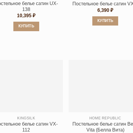
стельное белье сатин UX-
Постельное белье сатин V
138
6,390
₽
10,395
₽
КУПИТЬ
КУПИТЬ
Этот
Этот
товар
товар
имеет
имеет
несколько
несколько
вариаций.
вариаций.
Опции
Опции
можно
можно
выбрать
выбрать
на
на
странице
странице
товара.
товара.
KINGSILK
HOME REPUBLIC
стельное белье сатин VX-
Постельное белье сатин Be
112
Vita (Белла Вита)