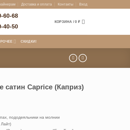
зайнерам
Доставка и оплата
Контакты
Вход
0-60-68
КОРЗИНА /
0
₽
0-40-50
ПРОЧЕЕ
СКИДКИ!
 сатин Caprice (Каприз)
апах, пододеяльники на молнии
 Лайт)