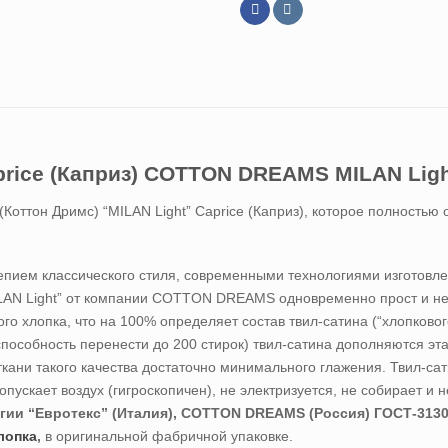
price (Каприз) COTTON DREAMS MILAN Lig
(Коттон Дримс) “MILAN Light” Caprice (Каприз), которое полность
епием классического стиля, современными технологиями изготовлен
ILAN Light” от компании COTTON DREAMS одновременно прост и не
го хлопка, что на 100% определяет состав твил-сатина (“хлопковог
способность перенести до 200 стирок) твил-сатина дополняются эт
кани такого качества достаточно минимального глажения. Твил-сат
пускает воздух (гигроскопичен), не электризуется, не собирает и 
гии “Евротекс” (Италия), COTTON DREAMS (Россия) ГОСТ-3130
лопка
,
в оригинальной фабричной упаковке.