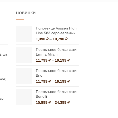
товар
имеет
НОВИНКИ
несколько
вариаций.
Опции
Полотенце Vossen High
Line 583 серо-зеленый
можно
апазон
Диапазон
1,390
₽
–
10,790
₽
выбрать
:
цен:
на
79 ₽
1,390 ₽
Постельное белье сатин
странице
–
2 шт.
Emma Milani
87 ₽
10,790 ₽
товара.
Диапазон
11,799
₽
–
19,199
₽
апазон
цен:
:
11,799 ₽
Постельное белье сатин
20 ₽
–
Brio
кое)
19,199 ₽
Диапазон
11,799
₽
–
19,199
₽
10 ₽
цен:
альная
кущая
11,799 ₽
Постельное белье сатин
а:
–
Benelli
lk
а
80 ₽.
19,199 ₽
Диапазон
15,899
₽
–
24,399
₽
цен:
15,899 ₽
альная
екущая
–