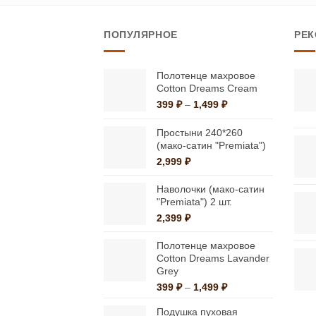
товар
имеет
ПОПУЛЯРНОЕ
РЕ
несколько
вариаций.
Опции
Полотенце махровое
Cotton Dreams Cream
можно
Диапазон
399
₽
–
1,499
₽
выбрать
цен:
на
399 ₽
Простыни 240*260
странице
–
(мако-сатин "Premiata")
1,499 ₽
товара.
2,999
₽
Наволочки (мако-сатин
"Premiata") 2 шт.
2,399
₽
Полотенце махровое
Cotton Dreams Lavander
Grey
Диапазон
399
₽
–
1,499
₽
цен:
Подушка пуховая
399 ₽