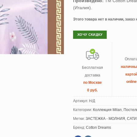
Произведено:
ТМ Cotton Dream
(Италия).
Этого товара нет в наличии, заказ
ХОЧУ СКИДКУ
Оплат
наличн
Бесплатная
карто
доставка
online
по Москве
0 руб.
Артикул:
Н/Д
Категории:
Коллекция Milan
,
Постел
Метки:
ЗАСТЕЖКА - МОЛНИЯ
,
САТИ
Бренд:
Cotton Dreams