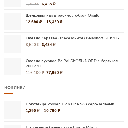
Первоначальная
Текущая
7,762
₽
6,435
₽
цена
цена:
составляла
6,435 ₽.
Шелковый наматрасник с юбкой Onsilk
7,762 ₽.
Диапазон
12,690
₽
–
13,320
₽
цен:
12,690 ₽
–
Одеяло Караван (всесезонное) Belashoff 140/205
13,320 ₽
Первоначальная
Текущая
8,520
₽
6,434
₽
цена
цена:
составляла
6,434 ₽.
8,520 ₽.
Одеяло пуховое BelPol ЭКОЛЬ NORD с бортиком
200/220
Первоначальная
Текущая
116,100
₽
77,950
₽
цена
цена:
составляла
77,950 ₽.
НОВИНКИ
116,100 ₽.
Полотенце Vossen High Line 583 серо-зеленый
Диапазон
1,390
₽
–
10,790
₽
цен:
1,390 ₽
–
Постельное белье сатин Emma Milani