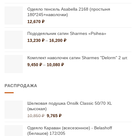
Одеяло тенсель Asabella 2168 (простыня
180*245+наволочки)
12,670
₽
Пододеяльник сатин Sharmes «Psihea»
Диапазон
13,230
₽
–
16,200
₽
цен:
13,230 ₽
–
Комплект наволочек сатин Sharmes "Delorm" 2 шт.
16,200 ₽
Диапазон
9,450
₽
–
10,080
₽
цен:
9,450 ₽
–
РАСПРОДАЖА
10,080 ₽
Шелковая подушка Onsilk Classic 50/70 XL
(высокая)
Первоначальная
Текущая
10,850
₽
9,765
₽
цена
цена:
составляла
9,765 ₽.
Одеяло Караван (всесезонное) - Belashoff
10,850 ₽.
(Белашов) 172/205