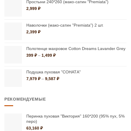
–
Простыни 240*260 (мако-сатин "Premiata")
товара.
товара.
1,499 ₽
2,999
₽
Наволочки (мако-сатин "Premiata") 2 шт.
2,399
₽
Полотенце махровое Cotton Dreams Lavander Grey
Диапазон
399
₽
–
1,499
₽
цен:
399 ₽
–
Подушка пуховая "СОНАТА"
1,499 ₽
Диапазон
7,979
₽
–
9,587
₽
цен:
7,979 ₽
–
РЕКОМЕНДУЕМЫЕ
9,587 ₽
Перинка пуховая "Виктория" 160*200 (95% пух, 5%
перо)
63,160
₽