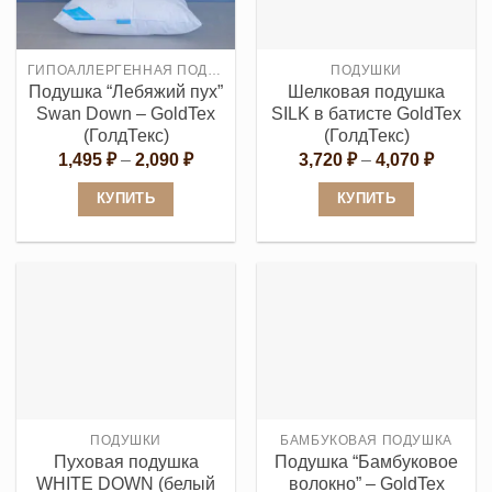
ГИПОАЛЛЕРГЕННАЯ ПОДУШКА
ПОДУШКИ
Подушка “Лебяжий пух”
Шелковая подушка
Swan Down – GoldTex
SILK в батисте GoldTex
(ГолдТекс)
(ГолдТекс)
Диапазон
Диапаз
1,495
₽
–
2,090
₽
3,720
₽
–
4,070
₽
цен:
цен:
1,495 ₽
3,720 ₽
КУПИТЬ
КУПИТЬ
–
–
2,090 ₽
4,070 ₽
Этот
Этот
товар
товар
имеет
имеет
несколько
несколько
вариаций.
вариаций.
Опции
Опции
можно
можно
выбрать
выбрать
ПОДУШКИ
БАМБУКОВАЯ ПОДУШКА
на
на
Пуховая подушка
Подушка “Бамбуковое
странице
странице
WHITE DOWN (белый
волокно” – GoldTex