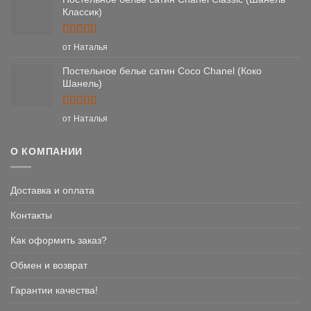
Классик)
Оценка
5
от Наталья
из 5
Постельное белье сатин Coco Chanel (Коко
Шанель)
Оценка
5
от Наталья
из 5
О КОМПАНИИ
Доставка и оплата
Контакты
Как оформить заказ?
Обмен и возврат
Гарантии качества!