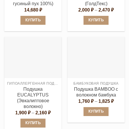
товара.
товара.
гусиный пух 100%)
(ГолдТекс)
Диапаз
14,680
₽
2,000
₽
–
2,470
₽
цен:
2,000 ₽
КУПИТЬ
КУПИТЬ
–
2,470 ₽
Этот
Этот
товар
товар
имеет
имеет
несколько
несколько
вариаций.
вариаций.
Опции
Опции
можно
можно
выбрать
выбрать
ГИПОАЛЛЕРГЕННАЯ ПОДУШКА
БАМБУКОВАЯ ПОДУШКА
на
на
Подушка
Подушка BAMBOO с
странице
странице
EUCALYPTUS
волокном бамбука
товара.
товара.
(Эвкалиптовое
Диапаз
1,760
₽
–
1,825
₽
цен:
волокно)
1,760 ₽
КУПИТЬ
Диапазон
1,900
₽
–
2,160
₽
–
цен:
1,825 ₽
Этот
1,900 ₽
КУПИТЬ
–
товар