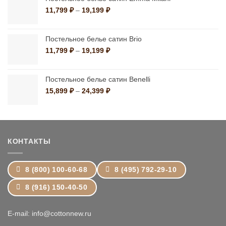
10,790 ₽
Диапазон
11,799
₽
–
19,199
₽
цен:
11,799 ₽
–
Постельное белье сатин Brio
19,199 ₽
Диапазон
11,799
₽
–
19,199
₽
цен:
11,799 ₽
–
Постельное белье сатин Benelli
19,199 ₽
Диапазон
15,899
₽
–
24,399
₽
цен:
15,899 ₽
–
24,399 ₽
КОНТАКТЫ
8 (800) 100-60-68
8 (495) 792-29-10
8 (916) 150-40-50
E-mail: info@cottonnew.ru