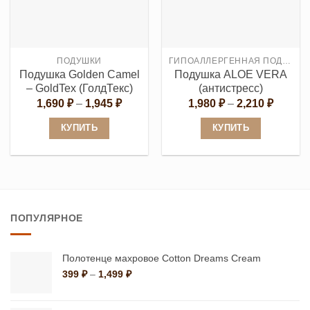
Опции
Опции
можно
можно
выбрать
выбрать
на
ПОДУШКИ
ГИПОАЛЛЕРГЕННАЯ ПОДУШКА
на
странице
Подушка Golden Camel
Подушка ALOE VERA
странице
товара.
– GoldTex (ГолдТекс)
(антистресс)
товара.
Диапазон
Диапаз
1,690
₽
–
1,945
₽
1,980
₽
–
2,210
₽
цен:
цен:
1,690 ₽
1,980 ₽
КУПИТЬ
КУПИТЬ
–
–
1,945 ₽
2,210 ₽
Этот
Этот
товар
товар
имеет
имеет
несколько
несколько
вариаций.
вариаций.
ПОПУЛЯРНОЕ
Опции
Опции
можно
можно
Полотенце махровое Cotton Dreams Cream
выбрать
выбрать
Диапазон
399
₽
–
1,499
₽
на
на
цен:
399 ₽
странице
странице