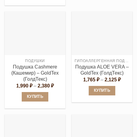
2,160 ₽
Этот
имеет
товар
несколько
имеет
вариаций.
несколько
Опции
вариаций.
можно
Опции
выбрать
можно
на
выбрать
странице
ПОДУШКИ
ГИПОАЛЛЕРГЕННАЯ ПОДУШКА
на
товара.
Подушка Cashmеre
Подушка ALOE VERA –
странице
(Кашемир) – GoldTex
GoldTex (ГолдТекс)
товара.
(ГолдТекс)
Диапаз
1,765
₽
–
2,125
₽
цен:
Диапазон
1,990
₽
–
2,380
₽
1,765 ₽
цен:
КУПИТЬ
–
1,990 ₽
КУПИТЬ
2,125 ₽
Этот
–
2,380 ₽
Этот
товар
товар
имеет
имеет
несколько
несколько
вариаций.
вариаций.