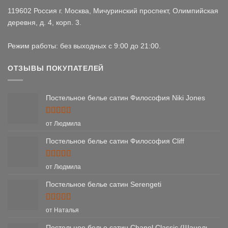
119602 Россия г. Москва, Мичуринский проспект, Олимпийская
деревня, д. 4, корп. 3.
Режим работы: без выходных с 9:00 до 21:00.
ОТЗЫВЫ ПОКУПАТЕЛЕЙ
Постельное белье сатин Философия Niki Jones
Оценка
5
от Людмила
из 5
Постельное белье сатин Философия Cliff
Оценка
5
от Людмила
из 5
Постельное белье сатин Serengeti
Оценка
5
от Наталья
из 5
Постельное белье сатин Chanel Classic (Шанель