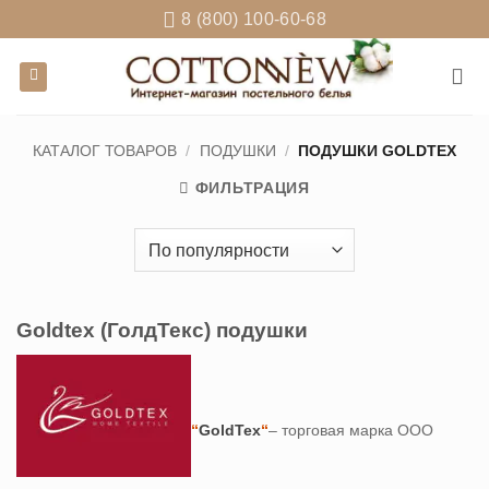
Skip
8 (800) 100-60-68
to
content
КАТАЛОГ ТОВАРОВ
/
ПОДУШКИ
/
ПОДУШКИ GOLDTEX
ФИЛЬТРАЦИЯ
Goldtex (ГолдТекс) подушки
“
GoldTex
“
– торговая марка ООО