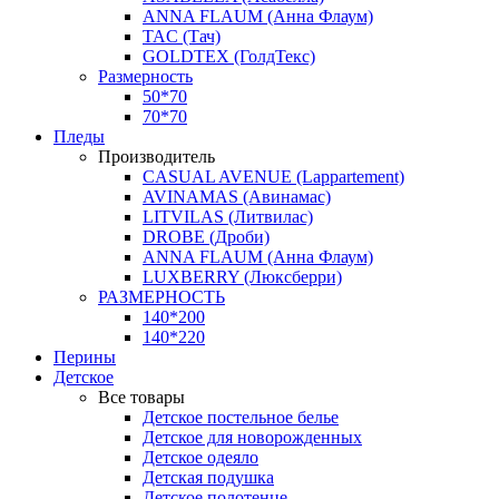
ANNA FLAUM (Анна Флаум)
TAC (Тач)
GOLDTEX (ГолдТекс)
Размерность
50*70
70*70
Пледы
Производитель
CASUAL AVENUE (Lappartement)
AVINAMAS (Авинамас)
LITVILAS (Литвилас)
DROBE (Дроби)
ANNA FLAUM (Анна Флаум)
LUXBERRY (Люксберри)
РАЗМЕРНОСТЬ
140*200
140*220
Перины
Детское
Все товары
Детское постельное белье
Детское для новорожденных
Детское одеяло
Детская подушка
Детское полотенце