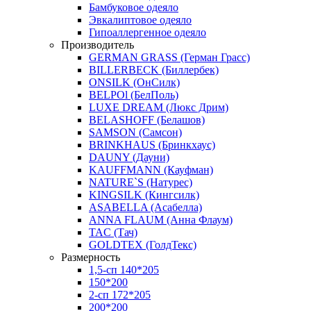
Бамбуковое одеяло
Эвкалиптовое одеяло
Гипоаллергенное одеяло
Производитель
GERMAN GRASS (Герман Грасс)
BILLERBECK (Биллербек)
ONSILK (ОнСилк)
BELPOl (БелПоль)
LUXE DREAM (Люкс Дрим)
BELASHOFF (Белашов)
SAMSON (Самсон)
BRINKHAUS (Бринкхаус)
DAUNY (Дауни)
KAUFFMANN (Кауфман)
NATURE`S (Натурес)
KINGSILK (Кингсилк)
ASABELLA (Асабелла)
ANNA FLAUM (Анна Флаум)
TAC (Тач)
GOLDTEX (ГолдТекс)
Размерность
1,5-сп 140*205
150*200
2-сп 172*205
200*200