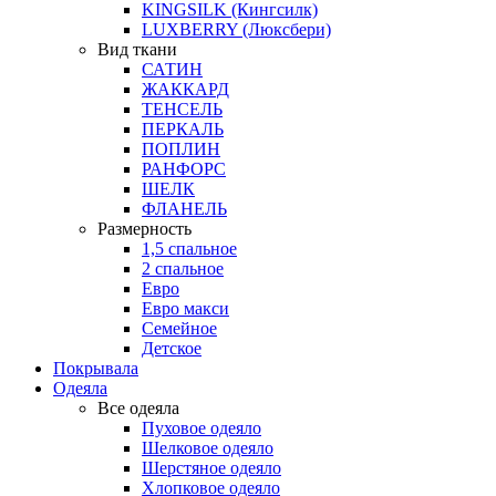
KINGSILK (Кингсилк)
LUXBERRY (Люксбери)
Вид ткани
САТИН
ЖАККАРД
ТЕНСЕЛЬ
ПЕРКАЛЬ
ПОПЛИН
РАНФОРС
ШЕЛК
ФЛАНЕЛЬ
Размерность
1,5 спальное
2 спальное
Евро
Евро макси
Семейное
Детское
Покрывала
Одеяла
Все одеяла
Пуховое одеяло
Шелковое одеяло
Шерстяное одеяло
Хлопковое одеяло