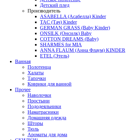
Детский плед
Производитель
ASABELLA (Асабелла) Kinder
TAC (Тач) Kinder
GERMAN GRASS (Baby Kinder)
ONSILK (Онсилк) Baby
COTTON DREAMS (Baby)
SHARMES for MIA
ANNA FLAUM (Анна Флаум) KINDER
ETEL (Этель)
Ванная
Полотенца
Халаты
Тапочки
Коврики для ванной
Прочее
Наволочки
Простыни
Пододеяльники
Наматрасники
Домашняя одежда
Шторы
Тюль
Ароматы для дома