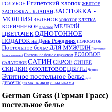
Египетский хлопок
ГОЛУБОЕ
ЖЕЛТОЕ
ЗАСТЕЖКА -
ЗАСТЕЖКА - КЛАПАН
МОЛНИЯ
ЗЕЛЕНОЕ
КЛЕТКА
ЗОЛОТОЕ
МЕЛКИЙ
КОРИЧНЕВОЕ
Красное
ОДНОТОННОЕ
ЦВЕТОЧЕК
ПОДАРОК на День Рождения
ПОЛОСАТОЕ
Постельное белье ДЛЯ МУЖЧИН
Постельное
РОЗОВОЕ
Постельное белье с кружевом
белье с вышивкой
САТИН
СЕРОЕ
СИНЕЕ
САЛАТОВОЕ
СКИДКИ!
ЦВЕТЫ
ФИОЛЕТОВОЕ
Черное
Элитное постельное белье
для
ДЕВОЧЕК
для МАЛЬЧИКОВ
с БАБОЧКАМИ
German Grass (Герман Грасс)
постельное белье