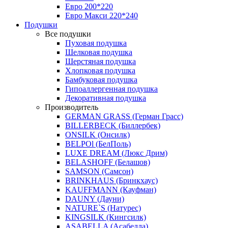
Евро 200*220
Евро Макси 220*240
Подушки
Все подушки
Пуховая подушка
Шелковая подушка
Шерстяная подушка
Хлопковая подушка
Бамбуковая подушка
Гипоаллергенная подушка
Декоративная подушка
Производитель
GERMAN GRASS (Герман Грасс)
BILLERBECK (Биллербек)
ONSILK (Онсилк)
BELPOl (БелПоль)
LUXE DREAM (Люкс Дрим)
BELASHOFF (Белашов)
SAMSON (Самсон)
BRINKHAUS (Бринкхаус)
KAUFFMANN (Кауфман)
DAUNY (Дауни)
NATURE`S (Натурес)
KINGSILK (Кингсилк)
ASABELLA (Асабелла)