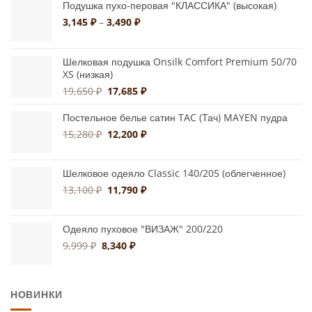
Подушка пухо-перовая "КЛАССИКА" (высокая)
Диапазон
3,145
₽
–
3,490
₽
цен:
3,145 ₽
–
Шелковая подушка Onsilk Comfort Premium 50/70
XS (низкая)
3,490 ₽
Первоначальная
Текущая
19,650
₽
17,685
₽
цена
цена:
составляла
17,685 ₽.
Постельное белье сатин TAC (Тач) MAYEN пудра
19,650 ₽.
Первоначальная
Текущая
15,280
₽
12,200
₽
цена
цена:
составляла
12,200 ₽.
Шелковое одеяло Classic 140/205 (облегченное)
15,280 ₽.
Первоначальная
Текущая
13,100
₽
11,790
₽
цена
цена:
составляла
11,790 ₽.
Одеяло пуховое "ВИЗАЖ" 200/220
13,100 ₽.
Первоначальная
Текущая
9,999
₽
8,340
₽
цена
цена:
составляла
8,340 ₽.
9,999 ₽.
НОВИНКИ