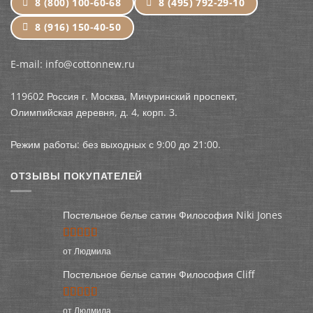
8 (800) 100-60-68
8 (495) 792-29-10
8 (916) 150-40-50
E-mail: info@cottonnew.ru
119602 Россия г. Москва, Мичуринский проспект,
Олимпийская деревня, д. 4, корп. 3.
Режим работы: без выходных с 9:00 до 21:00.
ОТЗЫВЫ ПОКУПАТЕЛЕЙ
Постельное белье сатин Философия Niki Jones
Оценка
5
от Людмила
из 5
Постельное белье сатин Философия Cliff
Оценка
5
от Людмила