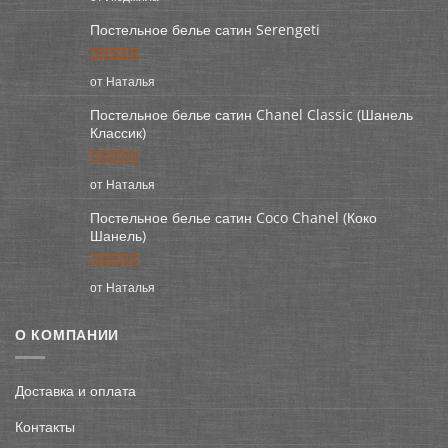
из 5
Постельное белье сатин Serengeti
Оценка
5
от Наталья
из 5
Постельное белье сатин Chanel Classic (Шанель
Классик)
Оценка
5
от Наталья
из 5
Постельное белье сатин Coco Chanel (Коко
Шанель)
Оценка
5
от Наталья
из 5
О КОМПАНИИ
Доставка и оплата
Контакты