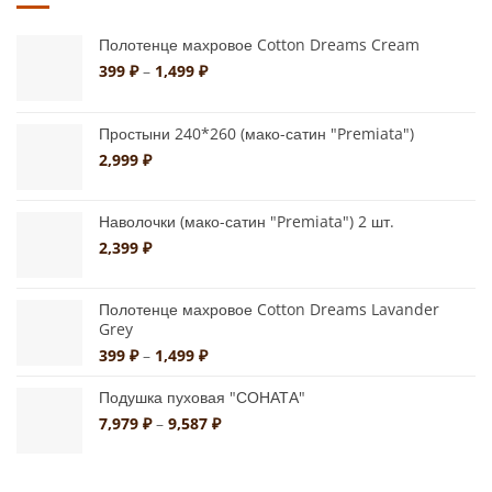
Полотенце махровое Cotton Dreams Cream
Диапазон
399
₽
–
1,499
₽
цен:
399 ₽
–
Простыни 240*260 (мако-сатин "Premiata")
1,499 ₽
2,999
₽
Наволочки (мако-сатин "Premiata") 2 шт.
2,399
₽
Полотенце махровое Cotton Dreams Lavander
Grey
Диапазон
399
₽
–
1,499
₽
цен:
399 ₽
Подушка пуховая "СОНАТА"
–
Диапазон
7,979
₽
–
9,587
₽
1,499 ₽
цен:
7,979 ₽
–