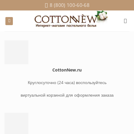
Skip
8 (800) 100-60-68
to
content
CottonNew.ru
Круглосуточно (24 часа) воспользуйтесь
виртуальной корзиной для оформления заказа