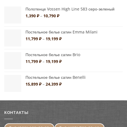
Полотенце Vossen High Line 583 серо-зеленый
Диапазон
1,390
₽
–
10,790
₽
цен:
1,390 ₽
–
Постельное белье сатин Emma Milani
10,790 ₽
Диапазон
11,799
₽
–
19,199
₽
цен:
11,799 ₽
Постельное белье сатин Brio
–
19,199 ₽
Диапазон
11,799
₽
–
19,199
₽
цен:
11,799 ₽
Постельное белье сатин Benelli
–
19,199 ₽
Диапазон
15,899
₽
–
24,399
₽
цен:
15,899 ₽
–
24,399 ₽
КОНТАКТЫ