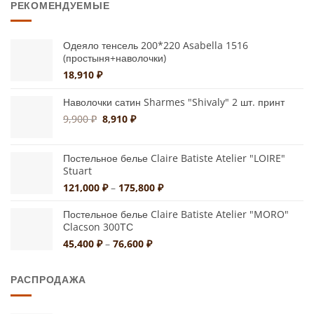
РЕКОМЕНДУЕМЫЕ
9,587 ₽
Одеяло тенсель 200*220 Asabella 1516
(простыня+наволочки)
18,910
₽
Наволочки сатин Sharmes "Shivaly" 2 шт. принт
Первоначальная
Текущая
9,900
₽
8,910
₽
цена
цена:
составляла
8,910 ₽.
Постельное белье Claire Batiste Atelier "LOIRE"
9,900 ₽.
Stuart
Диапазон
121,000
₽
–
175,800
₽
цен:
121,000 ₽
Постельное белье Claire Batiste Atelier "MORO"
Сlacson 300ТС
–
175,800 ₽
Диапазон
45,400
₽
–
76,600
₽
цен:
45,400 ₽
РАСПРОДАЖА
–
76,600 ₽