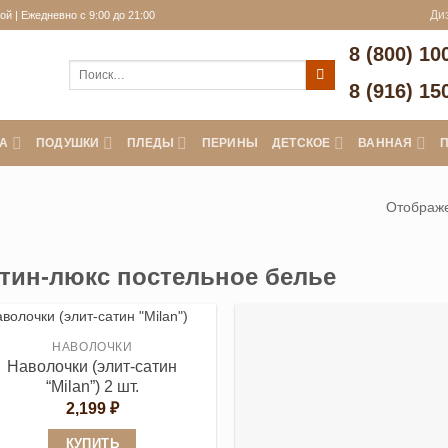
й | Ежедневно с 9:00 до 21:00
Ди
8 (800) 10
Искать:
8 (916) 15
А
ПОДУШКИ
ПЛЕДЫ
ПЕРИНЫ
ДЕТСКОЕ
ВАННАЯ
Отображе
тин-люкс постельное белье
НАВОЛОЧКИ
Наволочки (элит-сатин
“Milan”) 2 шт.
2,199
₽
КУПИТЬ