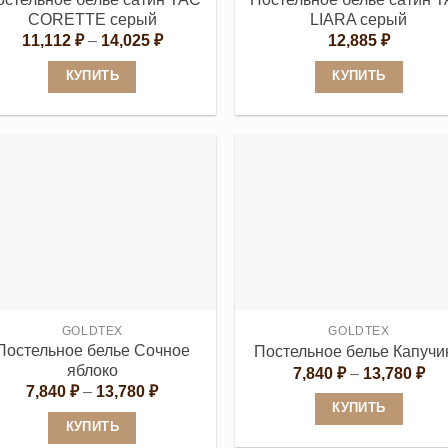
товара.
товара.
CORETTE серый
LIARA серый
Диапазон
11,112
₽
–
14,025
₽
12,885
₽
цен:
11,112 ₽
КУПИТЬ
КУПИТЬ
–
14,025 ₽
Этот
Этот
товар
товар
имеет
имеет
несколько
несколько
вариаций.
вариаций.
Опции
Опции
можно
можно
выбрать
выбрать
на
на
странице
странице
GOLDTEX
GOLDTEX
Постельное белье Сочное
Постельное белье Капучи
товара.
товара.
яблоко
Ди
7,840
₽
–
13,780
₽
цен
Диапазон
7,840
₽
–
13,780
₽
7,8
цен:
КУПИТЬ
–
7,840 ₽
КУПИТЬ
13,
–
Этот