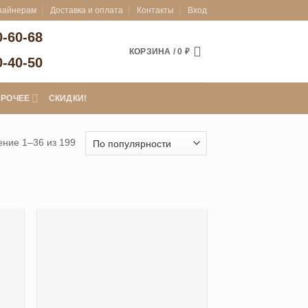
зайнерам
Доставка и оплата
Контакты
Вход
0-60-68
КОРЗИНА /
0
₽
0-40-50
ПРОЧЕЕ
СКИДКИ!
Сортировка:
ние 1–36 из 199
по
популярности