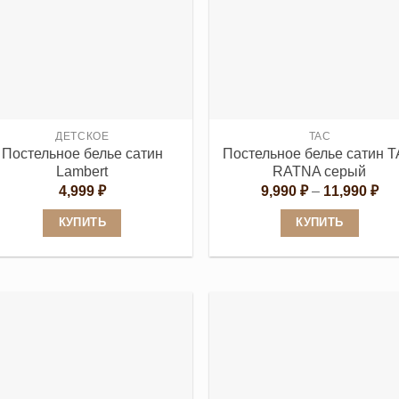
несколько
несколько
вариаций.
вариаций.
Опции
Опции
можно
можно
выбрать
выбрать
на
на
странице
странице
ДЕТСКОЕ
TAC
Постельное белье сатин
Постельное белье сатин 
товара.
товара.
Lambert
RATNA серый
Ди
4,999
₽
9,990
₽
–
11,990
₽
цен
9,9
КУПИТЬ
КУПИТЬ
–
11,
Этот
Этот
товар
товар
имеет
имеет
несколько
несколько
вариаций.
вариаций.
Опции
Опции
можно
можно