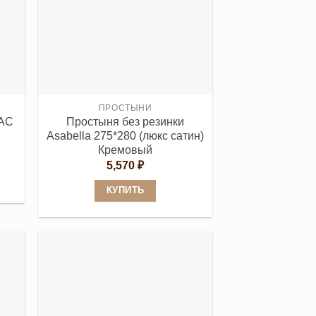
несколько
вариаций.
Опции
можно
выбрать
на
странице
ПРОСТЫНИ
TAC
Простыня без резинки
товара.
Asabella 275*280 (люкс сатин)
Кремовый
апазон
:
5,570
₽
90 ₽
КУПИТЬ
990 ₽
Этот
товар
имеет
несколько
вариаций.
Опции
можно