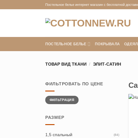
Skip
Постельное белье интернет магазин с бесплатной доставко
to
content
ПОСТЕЛЬНОЕ БЕЛЬЕ
ПОКРЫВАЛА
ОДЕЯЛ
ТОВАР ВИД ТКАНИ
/
ЭЛИТ-САТИН
Са
ФИЛЬТРОВАТЬ ПО ЦЕНЕ
Минимальная
Максимальная
ФИЛЬТРАЦИЯ
цена
цена
РАЗМЕР
1,5 спальный
(84)