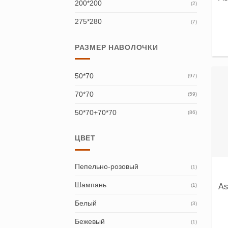
200*200
(2)
275*280
(7)
РАЗМЕР НАВОЛОЧКИ
50*70
(97)
70*70
(59)
50*70+70*70
(86)
ЦВЕТ
Пепельно-розовый
(1)
Шампань
(1)
As
Белый
(3)
Бежевый
(1)