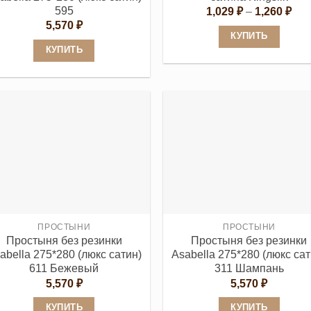
595
Диа
1,029
₽
–
1,260
₽
цен
5,570
₽
1,0
КУПИТЬ
–
КУПИТЬ
1,2
Этот
Этот
товар
товар
имеет
имеет
несколько
несколько
вариаций.
вариаций.
Опции
Опции
можно
можно
выбрать
выбрать
на
на
странице
странице
ПРОСТЫНИ
ПРОСТЫНИ
товара.
Простыня без резинки
Простыня без резинки
товара.
abella 275*280 (люкс сатин)
Asabella 275*280 (люкс сат
611 Бежевый
311 Шампань
5,570
₽
5,570
₽
КУПИТЬ
КУПИТЬ