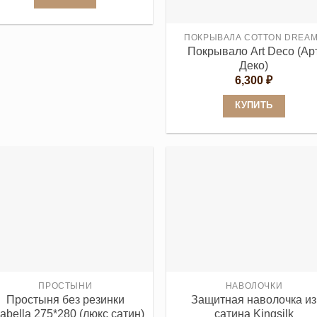
Этот
товар
ПОКРЫВАЛА COTTON DREA
Покрывало Art Deco (Ар
имеет
Деко)
несколько
6,300
₽
вариаций.
Опции
КУПИТЬ
можно
Этот
выбрать
товар
на
имеет
странице
несколько
товара.
вариаций.
Опции
можно
выбрать
на
странице
ПРОСТЫНИ
НАВОЛОЧКИ
Простыня без резинки
Защитная наволочка из
товара.
abella 275*280 (люкс сатин)
сатина Kingsilk