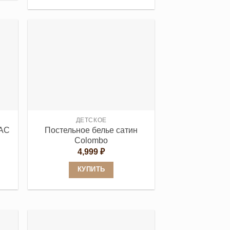
Этот
товар
имеет
несколько
вариаций.
Опции
можно
выбрать
на
странице
ДЕТСКОЕ
TAC
Постельное белье сатин
товара.
Colombo
4,999
₽
КУПИТЬ
Этот
товар
имеет
несколько