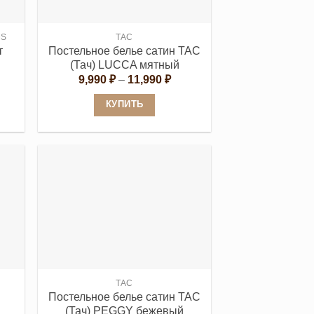
MS
TAC
т
Постельное белье сатин TAC
(Тач) LUCCA мятный
Диапазон
9,990
₽
–
11,990
₽
цен:
9,990 ₽
КУПИТЬ
–
11,990 ₽
Этот
товар
имеет
несколько
вариаций.
Опции
можно
выбрать
на
странице
TAC
Постельное белье сатин TAC
товара.
(Тач) PEGGY бежевый