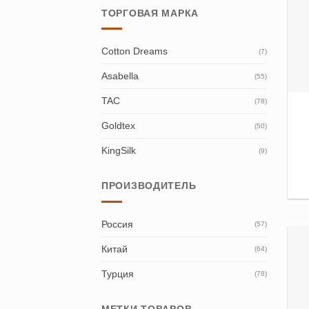
ТОРГОВАЯ МАРКА
Cotton Dreams
(7)
Asabella
(55)
TAC
(78)
Goldtex
(50)
KingSilk
(9)
ПРОИЗВОДИТЕЛЬ
Россия
(57)
Китай
(64)
Турция
(78)
МЕТКИ ТОВАРОВ