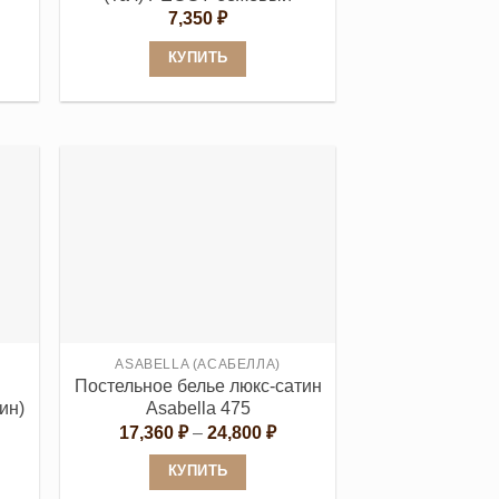
пазон
7,350
₽
:
29 ₽
КУПИТЬ
60 ₽
Этот
товар
имеет
несколько
вариаций.
Опции
можно
выбрать
на
странице
ASABELLA (АСАБЕЛЛА)
товара.
Постельное белье люкс-сатин
ин)
Asabella 475
Диапазон
17,360
₽
–
24,800
₽
цен:
17,360 ₽
КУПИТЬ
–
24,800 ₽