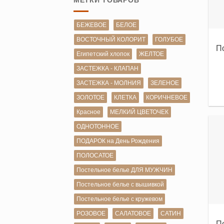
БЕЖЕВОЕ
БЕЛОЕ
ВОСТОЧНЫЙ КОЛОРИТ
ГОЛУБОЕ
П
Египетский хлопок
ЖЕЛТОЕ
ЗАСТЕЖКА - КЛАПАН
ЗАСТЕЖКА - МОЛНИЯ
ЗЕЛЕНОЕ
ЗОЛОТОЕ
КЛЕТКА
КОРИЧНЕВОЕ
Красное
МЕЛКИЙ ЦВЕТОЧЕК
ОДНОТОННОЕ
ПОДАРОК на День Рождения
ПОЛОСАТОЕ
Постельное белье ДЛЯ МУЖЧИН
Постельное белье с вышивкой
Постельное белье с кружевом
РОЗОВОЕ
САЛАТОВОЕ
САТИН
П