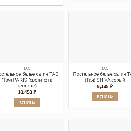
13,780 ₽
Этот
товар
товар
имеет
имеет
несколько
несколько
вариаций.
вариаций.
Опции
Опции
можно
можно
выбрать
выбрать
на
на
странице
странице
TAC
TAC
товара.
остельное белье сатин TAC
Постельное белье сатин 
товара.
(Тач) PARIS (светится в
(Тач) SHIVA серый
темноте)
9,138
₽
10,450
₽
КУПИТЬ
КУПИТЬ
Этот
Этот
товар
товар
имеет
имеет
несколько