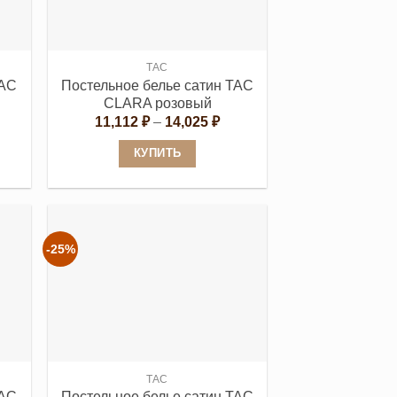
выбрать
на
странице
TAC
TAC
Постельное белье сатин TAC
товара.
CLARA розовый
Диапазон
11,112
₽
–
14,025
₽
цен:
11,112 ₽
КУПИТЬ
–
14,025 ₽
Этот
товар
имеет
несколько
-25%
вариаций.
Опции
можно
выбрать
на
странице
TAC
TAC
Постельное белье сатин TAC