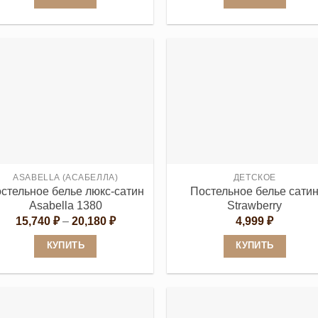
Этот
Этот
товар
товар
имеет
имеет
несколько
несколько
вариаций.
вариаций.
Опции
Опции
можно
можно
выбрать
выбрать
на
на
странице
странице
ASABELLA (АСАБЕЛЛА)
ДЕТСКОЕ
стельное белье люкс-сатин
Постельное белье сати
товара.
товара.
Asabella 1380
Strawberry
Диапазон
15,740
₽
–
20,180
₽
4,999
₽
цен:
15,740 ₽
КУПИТЬ
КУПИТЬ
–
20,180 ₽
Этот
Этот
товар
товар
имеет
имеет