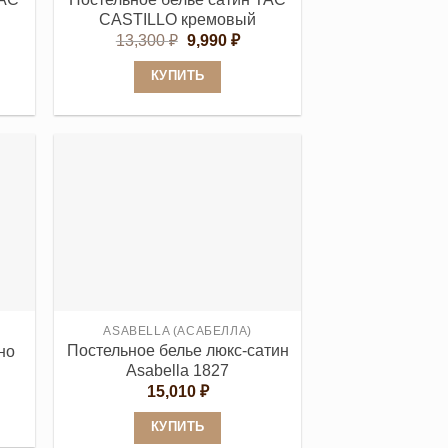
товара.
CASTILLO кремовый
Первоначальная
Текущая
13,300
₽
9,990
₽
цена
цена:
составляла
9,990 ₽.
КУПИТЬ
13,300 ₽.
Этот
товар
имеет
несколько
вариаций.
Опции
можно
выбрать
на
странице
ASABELLA (АСАБЕЛЛА)
Постельное белье люкс-сатин
но
товара.
Asabella 1827
апазон
:
15,010
₽
40 ₽
КУПИТЬ
780 ₽