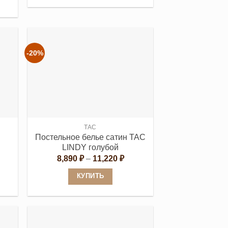
Этот
товар
имеет
несколько
вариаций.
-20%
Опции
можно
выбрать
на
странице
TAC
товара.
н
Постельное белье сатин TAC
LINDY голубой
Диапазон
8,890
₽
–
11,220
₽
цен:
8,890 ₽
КУПИТЬ
–
11,220 ₽
Этот
товар
имеет