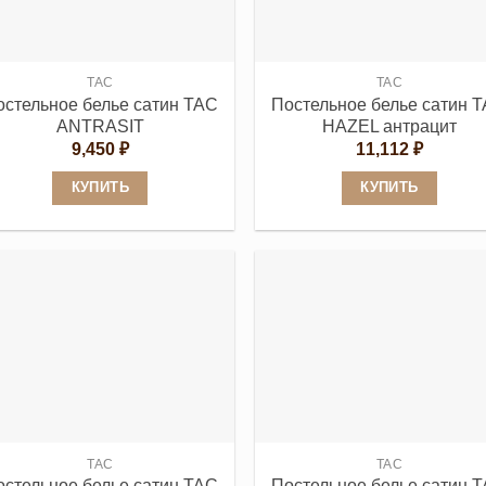
выбрать
выбрать
на
на
странице
странице
TAC
TAC
товара.
товара.
остельное белье сатин TAC
Постельное белье сатин 
ANTRASIT
HAZEL антрацит
9,450
₽
11,112
₽
КУПИТЬ
КУПИТЬ
Этот
Этот
товар
товар
имеет
имеет
несколько
несколько
вариаций.
вариаций.
Опции
Опции
можно
можно
выбрать
выбрать
на
на
странице
странице
TAC
TAC
остельное белье сатин TAC
Постельное белье сатин 