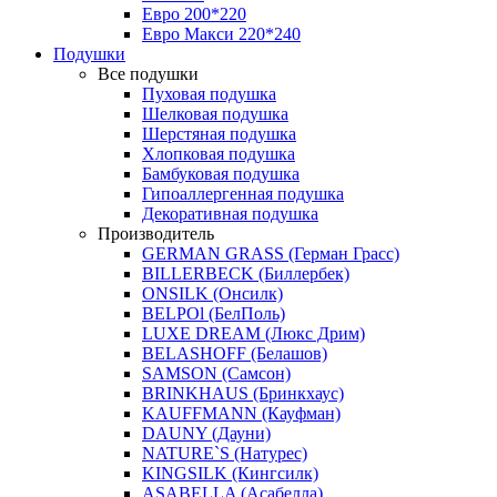
Евро 200*220
Евро Макси 220*240
Подушки
Все подушки
Пуховая подушка
Шелковая подушка
Шерстяная подушка
Хлопковая подушка
Бамбуковая подушка
Гипоаллергенная подушка
Декоративная подушка
Производитель
GERMAN GRASS (Герман Грасс)
BILLERBECK (Биллербек)
ONSILK (Онсилк)
BELPOl (БелПоль)
LUXE DREAM (Люкс Дрим)
BELASHOFF (Белашов)
SAMSON (Самсон)
BRINKHAUS (Бринкхаус)
KAUFFMANN (Кауфман)
DAUNY (Дауни)
NATURE`S (Натурес)
KINGSILK (Кингсилк)
ASABELLA (Асабелла)