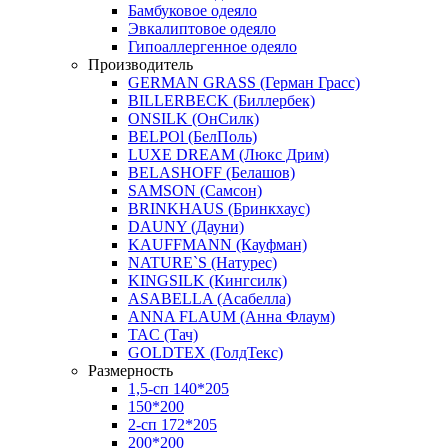
Бамбуковое одеяло
Эвкалиптовое одеяло
Гипоаллергенное одеяло
Производитель
GERMAN GRASS (Герман Грасс)
BILLERBECK (Биллербек)
ONSILK (ОнСилк)
BELPOl (БелПоль)
LUXE DREAM (Люкс Дрим)
BELASHOFF (Белашов)
SAMSON (Самсон)
BRINKHAUS (Бринкхаус)
DAUNY (Дауни)
KAUFFMANN (Кауфман)
NATURE`S (Натурес)
KINGSILK (Кингсилк)
ASABELLA (Асабелла)
ANNA FLAUM (Анна Флаум)
TAC (Тач)
GOLDTEX (ГолдТекс)
Размерность
1,5-сп 140*205
150*200
2-сп 172*205
200*200