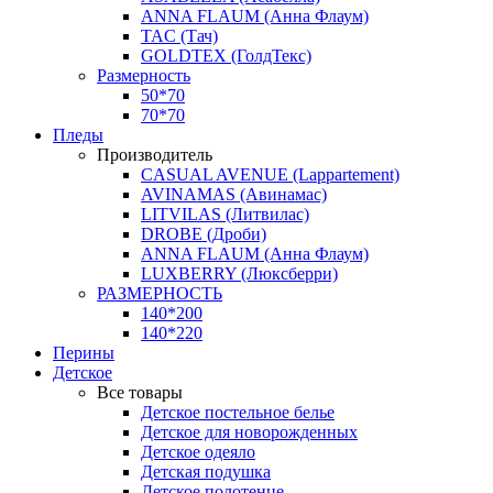
ANNA FLAUM (Анна Флаум)
TAC (Тач)
GOLDTEX (ГолдТекс)
Размерность
50*70
70*70
Пледы
Производитель
CASUAL AVENUE (Lappartement)
AVINAMAS (Авинамас)
LITVILAS (Литвилас)
DROBE (Дроби)
ANNA FLAUM (Анна Флаум)
LUXBERRY (Люксберри)
РАЗМЕРНОСТЬ
140*200
140*220
Перины
Детское
Все товары
Детское постельное белье
Детское для новорожденных
Детское одеяло
Детская подушка
Детское полотенце