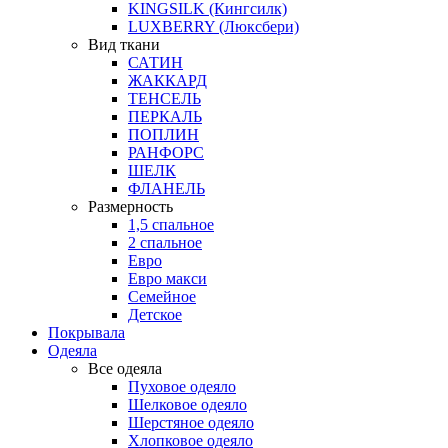
KINGSILK (Кингсилк)
LUXBERRY (Люксбери)
Вид ткани
САТИН
ЖАККАРД
ТЕНСЕЛЬ
ПЕРКАЛЬ
ПОПЛИН
РАНФОРС
ШЕЛК
ФЛАНЕЛЬ
Размерность
1,5 спальное
2 спальное
Евро
Евро макси
Семейное
Детское
Покрывала
Одеяла
Все одеяла
Пуховое одеяло
Шелковое одеяло
Шерстяное одеяло
Хлопковое одеяло