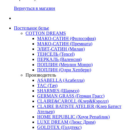
Вернуться в магазин
Постельное белье
COTTON DREAMS
МАКО-САТИН (Философия)
МАКО-САТИН (Премиата)
ЭЛИТ-САТИН (Милан)
ТЕНСЕЛЬ (Tencel)
ПЕРКАЛЬ (Валенсия)
ПОПЛИН (Мерлин Монро)
ПОПЛИН (Одри Хепберн)
Производитель
ASABELLA (Асабелла)
TAC (Тач)
SHARMES (Шармэз)
GERMAN GRASS (Герман Грасс)
CLAIRE&CAROLL (Клер&Кэролл)
CLAIRE BATISTE ATELIER (Клер Батист
Ательер)
HOME REPUBLIC (Хоум Репаблик)
LUXE DREAM (Люкс Дрим)
GOLDTEX (Голдтекс)