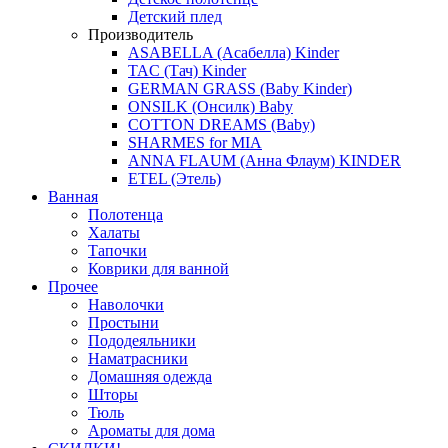
Детский плед
Производитель
ASABELLA (Асабелла) Kinder
TAC (Тач) Kinder
GERMAN GRASS (Baby Kinder)
ONSILK (Онсилк) Baby
COTTON DREAMS (Baby)
SHARMES for MIA
ANNA FLAUM (Анна Флаум) KINDER
ETEL (Этель)
Ванная
Полотенца
Халаты
Тапочки
Коврики для ванной
Прочее
Наволочки
Простыни
Пододеяльники
Наматрасники
Домашняя одежда
Шторы
Тюль
Ароматы для дома