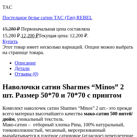
TAC
Постельное белье сатин TAC (Тач) REBEL
15,280
₽
Первоначальная цена составляла
15,280 ₽.
12,200
₽
Текущая цена: 12,200 ₽.
Купить
Этот товар имеет несколько вариаций. Опции можно выбрать
на странице товара.
Описание
Детали
Отзывы (0)
Наволочки сатин Sharmes “Minos” 2
шт. Размер 50*70 и 70*70 с принтом
Комплект наволочек сатин Sharmes “Minos” 2 шт.- это прежде
всего материал высочайшего качества
мако-сатин 500 нитей/
дюйм
, уникальный текстиль.
Мако-сатин – отборный хлопка Pima, 100% натуральный,
тонковолокнистый, чесанный, мерсеризованный
вырабатывается в плотное сатиновое (атласное) переплетение