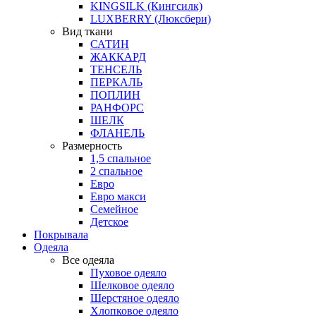
KINGSILK (Кингсилк)
LUXBERRY (Люксбери)
Вид ткани
САТИН
ЖАККАРД
ТЕНСЕЛЬ
ПЕРКАЛЬ
ПОПЛИН
РАНФОРС
ШЕЛК
ФЛАНЕЛЬ
Размерность
1,5 спальное
2 спальное
Евро
Евро макси
Семейное
Детское
Покрывала
Одеяла
Все одеяла
Пуховое одеяло
Шелковое одеяло
Шерстяное одеяло
Хлопковое одеяло