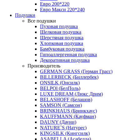
Евро 200*220
Евро Макси 220*240
Подушки
Все подушки
Пуховая подушка
Шелковая подушка
Шерстяная подушка
Хлопковая подушка
Бамбуковая подушка
Гипоаллергенная подушка
Декоративная подушка
Производитель
GERMAN GRASS (Герман Грасс)
BILLERBECK (Биллербек)
ONSILK (Онсилк)
BELPOl (БелПоль)
LUXE DREAM (Люкс Дрим)
BELASHOFF (Белашов)
SAMSON (Самсон)
BRINKHAUS (Бринкхаус)
KAUFFMANN (Кауфман)
DAUNY (Дауни)
NATURE`S (Натурес)
KINGSILK (Кингсилк)
ASABELLA (Асабелла)