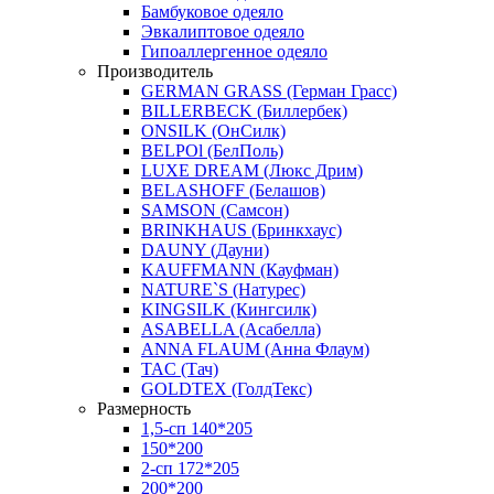
Бамбуковое одеяло
Эвкалиптовое одеяло
Гипоаллергенное одеяло
Производитель
GERMAN GRASS (Герман Грасс)
BILLERBECK (Биллербек)
ONSILK (ОнСилк)
BELPOl (БелПоль)
LUXE DREAM (Люкс Дрим)
BELASHOFF (Белашов)
SAMSON (Самсон)
BRINKHAUS (Бринкхаус)
DAUNY (Дауни)
KAUFFMANN (Кауфман)
NATURE`S (Натурес)
KINGSILK (Кингсилк)
ASABELLA (Асабелла)
ANNA FLAUM (Анна Флаум)
TAC (Тач)
GOLDTEX (ГолдТекс)
Размерность
1,5-сп 140*205
150*200
2-сп 172*205
200*200