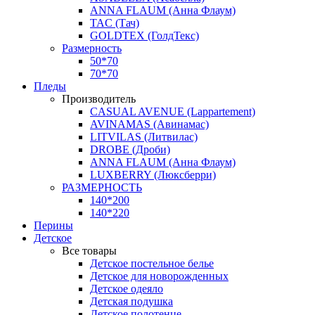
ANNA FLAUM (Анна Флаум)
TAC (Тач)
GOLDTEX (ГолдТекс)
Размерность
50*70
70*70
Пледы
Производитель
CASUAL AVENUE (Lappartement)
AVINAMAS (Авинамас)
LITVILAS (Литвилас)
DROBE (Дроби)
ANNA FLAUM (Анна Флаум)
LUXBERRY (Люксберри)
РАЗМЕРНОСТЬ
140*200
140*220
Перины
Детское
Все товары
Детское постельное белье
Детское для новорожденных
Детское одеяло
Детская подушка
Детское полотенце