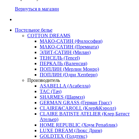
Вернуться в магазин
Постельное белье
COTTON DREAMS
МАКО-САТИН (Философия)
МАКО-САТИН (Премиата)
ЭЛИТ-САТИН (Милан)
ТЕНСЕЛЬ (Tencel)
ПЕРКАЛЬ (Валенсия)
ПОПЛИН (Мерлин Монро)
ПОПЛИН (Одри Хепберн)
Производитель
ASABELLA (Асабелла)
TAC (Тач)
SHARMES (Шармэз)
GERMAN GRASS (Герман Грасс)
CLAIRE&CAROLL (Клер&Кэролл)
CLAIRE BATISTE ATELIER (Клер Батист
Ательер)
HOME REPUBLIC (Хоум Репаблик)
LUXE DREAM (Люкс Дрим)
GOLDTEX (Голдтекс)