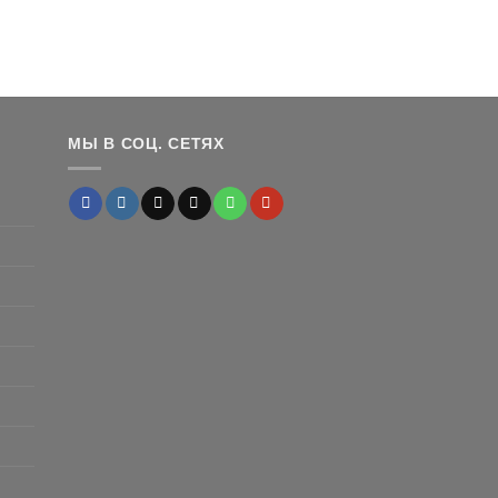
–
24,399 ₽
льная
ущая
:
0 ₽.
МЫ В СОЦ. СЕТЯХ