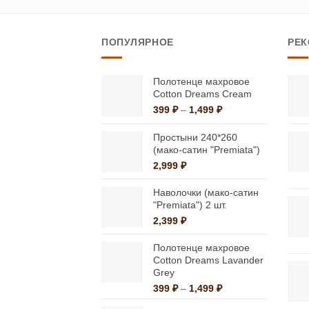
товар
имеет
ПОПУЛЯРНОЕ
РЕ
несколько
вариаций.
Опции
Полотенце махровое
Cotton Dreams Cream
можно
Диапазон
399
₽
–
1,499
₽
выбрать
цен:
на
399 ₽
Простыни 240*260
странице
–
(мако-сатин "Premiata")
1,499 ₽
товара.
2,999
₽
Наволочки (мако-сатин
"Premiata") 2 шт.
2,399
₽
Полотенце махровое
Cotton Dreams Lavander
Grey
Диапазон
399
₽
–
1,499
₽
цен: