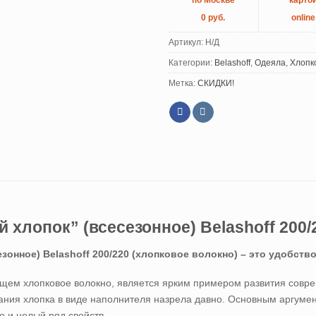
по Москве
карто
0 руб.
online
Артикул:
Н/Д
Категории:
Belashoff
,
Одеяла
,
Хлопк
Метка:
СКИДКИ!
хлопок” (всесезонное) Belashoff 200/
онное) Belashoff 200/220 (хлопковое волокно) – это удобств
щем хлопковое волокно, является ярким примером развития совре
ния хлопка в виде наполнителя назрела давно. Основным аргуме
но и целый ряд свойств.