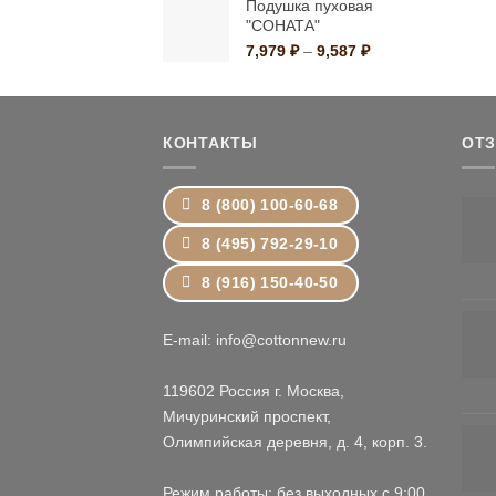
Подушка пуховая
399 ₽
"СОНАТА"
–
1,499 ₽
Диапазон
7,979
₽
–
9,587
₽
цен:
7,979 ₽
–
9,587 ₽
КОНТАКТЫ
ОТ
8 (800) 100-60-68
8 (495) 792-29-10
8 (916) 150-40-50
E-mail: info@cottonnew.ru
119602 Россия г. Москва,
Мичуринский проспект,
Олимпийская деревня, д. 4, корп. 3.
Режим работы: без выходных с 9:00