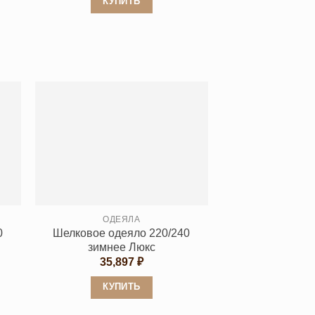
КУПИТЬ
Этот
товар
имеет
несколько
вариаций.
Опции
можно
выбрать
на
странице
товара.
ОДЕЯЛА
0
Шелковое одеяло 220/240
зимнее Люкс
35,897
₽
КУПИТЬ
Этот