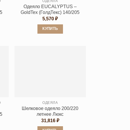
О
ОДЕЯЛА
Одеяло EUCALYPTUS –
05
GoldTex (ГолдТекс) 140/205
5,570
₽
КУПИТЬ
Этот
товар
имеет
несколько
вариаций.
Опции
можно
выбрать
на
странице
О
ОДЕЯЛА
Шелковое одеяло 200/220
товара.
5
летнее Люкс
31,816
₽