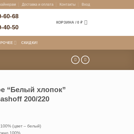
зайнерам
Доставка и оплата
Контакты
Вход
0-60-68
КОРЗИНА /
0
₽
0-40-50
ПРОЧЕЕ
СКИДКИ!
е “Белый хлопок”
ashoff 200/220
альная
ущая
:
 100% (цвет – белый)
а
0 ₽.
окно 100%