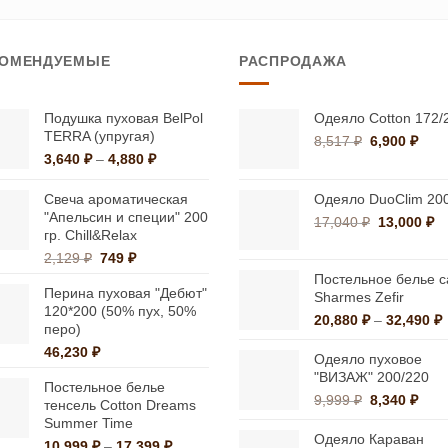
товар
товар
имеет
имеет
КОМЕНДУЕМЫЕ
РАСПРОДАЖА
несколько
несколько
вариаций.
вариаций.
Опции
Опции
Подушка пуховая BelPol
Одеяло Cotton 172/
TERRA (упругая)
можно
можно
Первонача
Тек
8,517
₽
6,900
₽
Диапазон
3,640
₽
–
4,880
₽
цена
цена
выбрать
выбрать
цен:
составляла
6,90
на
на
3,640 ₽
8,517 ₽.
Свеча ароматическая
Одеяло DuoClim 20
странице
странице
–
"Апельсин и специи" 200
Первонач
Т
17,040
₽
13,000
₽
4,880 ₽
гр. Chill&Relax
товара.
товара.
цена
це
Первоначальная
Текущая
2,129
₽
749
₽
составлял
13
цена
цена:
17,040 ₽.
Постельное белье с
Перина пуховая "Дебют"
составляла
749 ₽.
Sharmes Zefir
120*200 (50% пух, 50%
2,129 ₽.
20,880
₽
–
32,490
₽
перо)
ц
46,230
₽
2
Одеяло пуховое
"ВИЗАЖ" 200/220
Постельное белье
3
Первонача
Тек
9,999
₽
8,340
₽
тенсель Cotton Dreams
цена
цена
Summer Time
составляла
8,34
Одеяло Караван
Диапазон
10,999
₽
–
17,399
₽