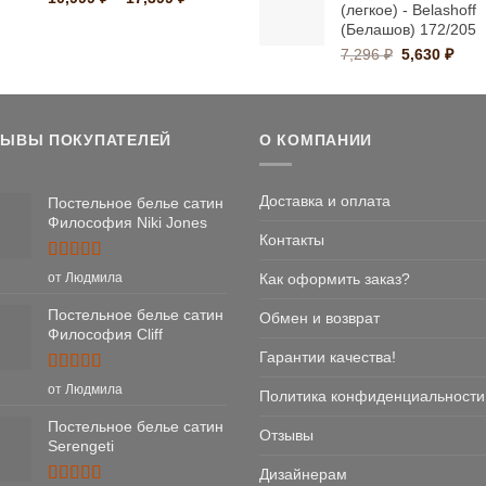
9,999 ₽.
(легкое) - Belashoff
цен:
(Белашов) 172/205
10,999 ₽
Первонача
Тек
7,296
₽
5,630
₽
–
цена
цена
17,399 ₽
составляла
5,63
7,296 ₽.
ЗЫВЫ ПОКУПАТЕЛЕЙ
О КОМПАНИИ
Доставка и оплата
Постельное белье сатин
Философия Niki Jones
Контакты
Оценка
5
Как оформить заказ?
от Людмила
из 5
Постельное белье сатин
Обмен и возврат
Философия Cliff
Гарантии качества!
Оценка
5
от Людмила
Политика конфиденциальности
из 5
Постельное белье сатин
Отзывы
Serengeti
Дизайнерам