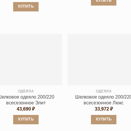
цена
цена:
КУПИТЬ
составляла
6,434 ₽.
КУПИТЬ
Этот
8,520 ₽.
Этот
товар
товар
имеет
имеет
несколько
несколько
вариаций.
вариаций.
Опции
Опции
можно
можно
выбрать
выбрать
на
на
странице
странице
товара.
товара.
ОДЕЯЛА
ОДЕЯЛА
елковое одеяло 200/220
Шелковое одеяло 200/22
всесезонное Элит
всесезонное Люкс
43,690
₽
33,972
₽
КУПИТЬ
КУПИТЬ
Этот
Этот