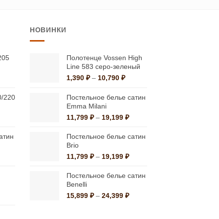
товар
имеет
НОВИНКИ
несколько
вариаций.
Опции
205
Полотенце Vossen High
Line 583 серо-зеленый
можно
льная
ущая
Диапазон
:
1,390
₽
–
10,790
₽
выбрать
цен:
0 ₽.
на
1,390 ₽
0/220
Постельное белье сатин
странице
–
Emma Milani
альная
екущая
10,790 ₽
товара.
Диапазон
на:
11,799
₽
–
19,199
₽
цен:
а
,000 ₽.
11,799 ₽
атин
Постельное белье сатин
–
Brio
19,199 ₽
Диапазон
Диапазон
11,799
₽
–
19,199
₽
ен:
цен:
0,880 ₽
11,799 ₽
Постельное белье сатин
–
–
Benelli
2,490 ₽
19,199 ₽
льная
ущая
Диапазон
15,899
₽
–
24,399
₽
:
цен:
0 ₽.
15,899 ₽