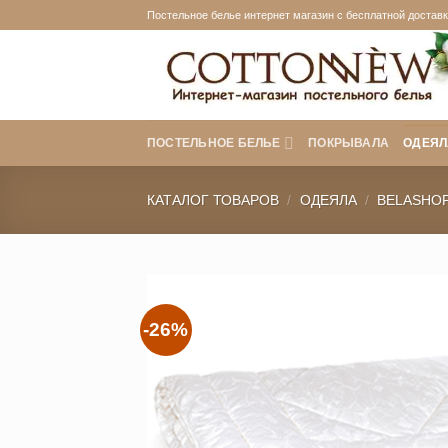
Skip
Постельное белье интернет магазин с бесплатной доставко
to
content
ПОСТЕЛЬНОЕ БЕЛЬЕ
ПОКРЫВАЛА
ОДЕЯЛ
КАТАЛОГ ТОВАРОВ
/
ОДЕЯЛА
/
BELASHO
-26%