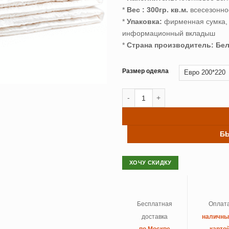
12,872 ₽.
*
Вес : 300гр. кв.м.
всесезонно
*
Упаковка:
фирменная сумка, 
информационный вкладыш
*
Страна производитель: Бел
Размер одеяла
Количество товара Одеяло хлопк
Б
ХОЧУ СКИДКУ
Бесплатная
Оплат
доставка
наличн