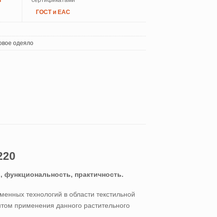
й
сертификатами
ГОСТ и ЕАС
овое одеяло
220
о, функциональность, практичность.
менных технологий в области текстильной
нтом применения данного растительного