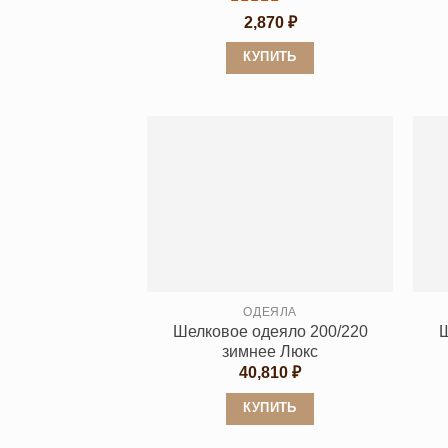
Оценка
5
2,870
₽
из 5
КУПИТЬ
Этот
товар
имеет
несколько
вариаций.
Опции
можно
выбрать
на
странице
ОДЕЯЛА
Шелковое одеяло 200/220
Ш
товара.
зимнее Люкс
40,810
₽
КУПИТЬ
Этот