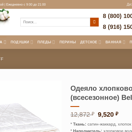
й | Ежедневно с 9:00 до 21:00
Ди
8 (800) 10
Искать:
8 (916) 15
А
ПОДУШКИ
ПЛЕДЫ
ПЕРИНЫ
ДЕТСКОЕ
ВАННАЯ
FF
Одеяло хлопково
(всесезонное) Bel
Первонач
Тек
12,872
9,520
₽
₽
цена
цена
*
Ткань:
сатин-жаккард, хлопок
составлял
9,52
*
Наполнитель:
хлопковое вол