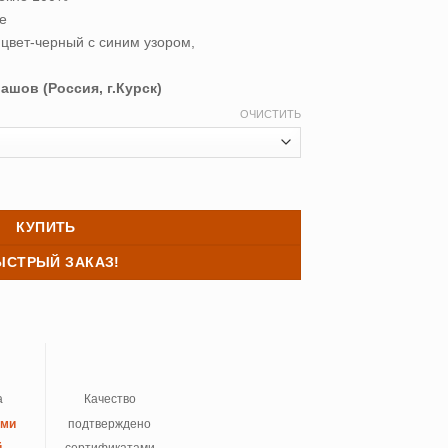
е
цвет-черный с синим узором,
ашов (Россия, г.Курск)
ОЧИСТИТЬ
овое "Белый хлопок" (всесезонное) Belashoff 200/220
КУПИТЬ
ЫСТРЫЙ ЗАКАЗ!
а
Качество
ыми
подтверждено