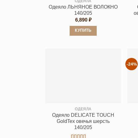
ОДЕЯЛА
Одеяло ЛЬНЯНОЕ ВОЛОКНО
140/205
о
6,890
₽
КУПИТЬ
Этот
товар
имеет
несколько
-24%
вариаций.
Опции
можно
выбрать
на
странице
ОДЕЯЛА
Одеяло DELICATE TOUCH
товара.
GoldTex овечья шерсть
140/205