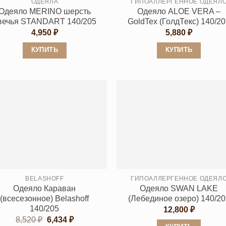
ОДЕЯЛА
ГИПОАЛЛЕРГЕННОЕ ОДЕЯЛ
Одеяло MERINO шерсть
Одеяло ALOE VERA –
вечья STANDART 140/205
GoldTex (ГолдТекс) 140/2
4,950
₽
5,880
₽
КУПИТЬ
КУПИТЬ
Этот
Этот
товар
товар
имеет
имеет
несколько
несколько
вариаций.
вариаций.
Опции
Опции
можно
можно
выбрать
выбрать
на
на
странице
странице
BELASHOFF
ГИПОАЛЛЕРГЕННОЕ ОДЕЯЛ
Одеяло Караван
Одеяло SWAN LAKE
товара.
товара.
(всесезонное) Belashoff
(Лебединое озеро) 140/20
140/205
12,800
₽
Первоначальная
Текущая
8,520
₽
6,434
₽