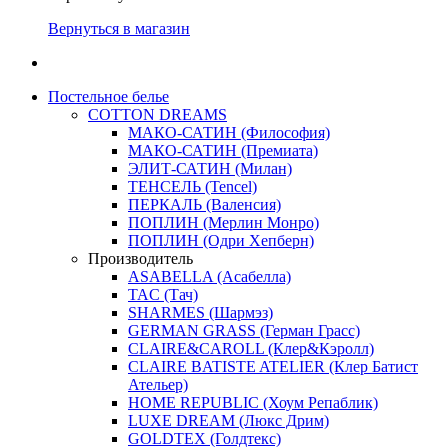
Вернуться в магазин
Постельное белье
COTTON DREAMS
МАКО-САТИН (Философия)
МАКО-САТИН (Премиата)
ЭЛИТ-САТИН (Милан)
ТЕНСЕЛЬ (Tencel)
ПЕРКАЛЬ (Валенсия)
ПОПЛИН (Мерлин Монро)
ПОПЛИН (Одри Хепберн)
Производитель
ASABELLA (Асабелла)
TAC (Тач)
SHARMES (Шармэз)
GERMAN GRASS (Герман Грасс)
CLAIRE&CAROLL (Клер&Кэролл)
CLAIRE BATISTE ATELIER (Клер Батист
Ательер)
HOME REPUBLIC (Хоум Репаблик)
LUXE DREAM (Люкс Дрим)
GOLDTEX (Голдтекс)