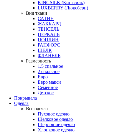
KINGSILK (Кингсилк)
LUXBERRY (Люксбери)
Вид ткани
САТИН
ЖАККАРД
ТЕНСЕЛЬ
ПЕРКАЛЬ
ПОПЛИН
РАНФОРС
ШЕЛК
ФЛАНЕЛЬ
Размерность
1,5 спальное
2 спальное
Евро
Евро макси
Семейное
Детское
Покрывала
Одеяла
Все одеяла
Пуховое одеяло
Шелковое одеяло
Шерстяное одеяло
Хлопковое одеяло