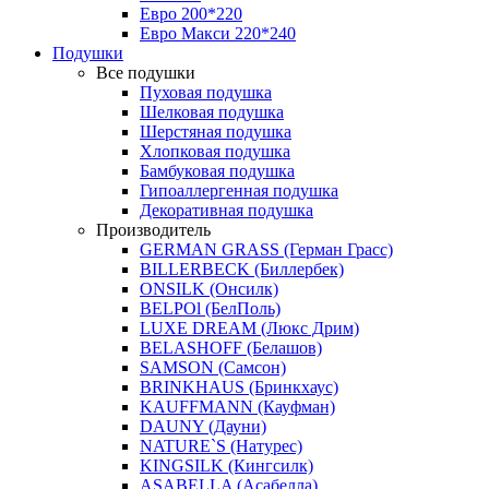
Евро 200*220
Евро Макси 220*240
Подушки
Все подушки
Пуховая подушка
Шелковая подушка
Шерстяная подушка
Хлопковая подушка
Бамбуковая подушка
Гипоаллергенная подушка
Декоративная подушка
Производитель
GERMAN GRASS (Герман Грасс)
BILLERBECK (Биллербек)
ONSILK (Онсилк)
BELPOl (БелПоль)
LUXE DREAM (Люкс Дрим)
BELASHOFF (Белашов)
SAMSON (Самсон)
BRINKHAUS (Бринкхаус)
KAUFFMANN (Кауфман)
DAUNY (Дауни)
NATURE`S (Натурес)
KINGSILK (Кингсилк)
ASABELLA (Асабелла)