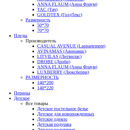
ANNA FLAUM (Анна Флаум)
TAC (Тач)
GOLDTEX (ГолдТекс)
Размерность
50*70
70*70
Пледы
Производитель
CASUAL AVENUE (Lappartement)
AVINAMAS (Авинамас)
LITVILAS (Литвилас)
DROBE (Дроби)
ANNA FLAUM (Анна Флаум)
LUXBERRY (Люксберри)
РАЗМЕРНОСТЬ
140*200
140*220
Перины
Детское
Все товары
Детское постельное белье
Детское для новорожденных
Детское одеяло
Детская подушка
Детское полотенце