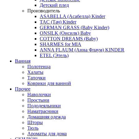
Детский плед
Производитель
ASABELLA (Асабелла) Kinder
TAC (Тач) Kinder
GERMAN GRASS (Baby Kinder)
ONSILK (Онсилк) Baby
COTTON DREAMS (Baby)
SHARMES for MIA
ANNA FLAUM (Анна Флаум) KINDER
ETEL (Этель)
Ванная
Полотенца
Халаты
Тапочки
Коврики для ванной
Прочее
Наволочки
Простыни
Пододеяльники
Наматрасники
Домашняя одежда
Шторы
Тюль
Ароматы для дома