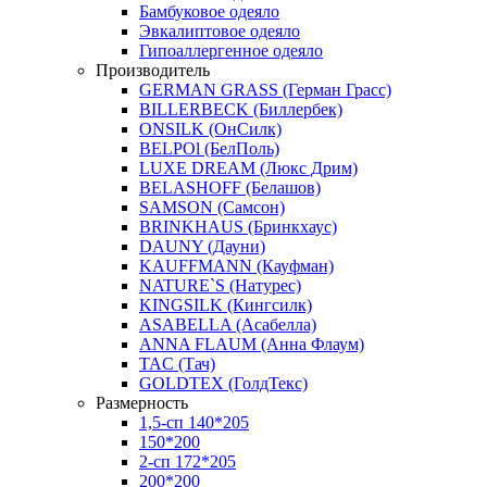
Бамбуковое одеяло
Эвкалиптовое одеяло
Гипоаллергенное одеяло
Производитель
GERMAN GRASS (Герман Грасс)
BILLERBECK (Биллербек)
ONSILK (ОнСилк)
BELPOl (БелПоль)
LUXE DREAM (Люкс Дрим)
BELASHOFF (Белашов)
SAMSON (Самсон)
BRINKHAUS (Бринкхаус)
DAUNY (Дауни)
KAUFFMANN (Кауфман)
NATURE`S (Натурес)
KINGSILK (Кингсилк)
ASABELLA (Асабелла)
ANNA FLAUM (Анна Флаум)
TAC (Тач)
GOLDTEX (ГолдТекс)
Размерность
1,5-сп 140*205
150*200
2-сп 172*205
200*200