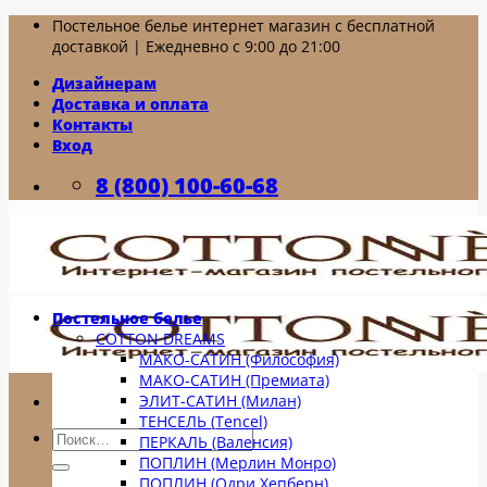
Skip
Постельное белье интернет магазин с бесплатной
to
доставкой | Ежедневно с 9:00 до 21:00
content
Дизайнерам
Доставка и оплата
Контакты
Вход
8 (800) 100-60-68
Постельное белье
COTTON DREAMS
МАКО-САТИН (Философия)
МАКО-САТИН (Премиата)
ЭЛИТ-САТИН (Милан)
ТЕНСЕЛЬ (Tencel)
Искать:
ПЕРКАЛЬ (Валенсия)
ПОПЛИН (Мерлин Монро)
ПОПЛИН (Одри Хепберн)