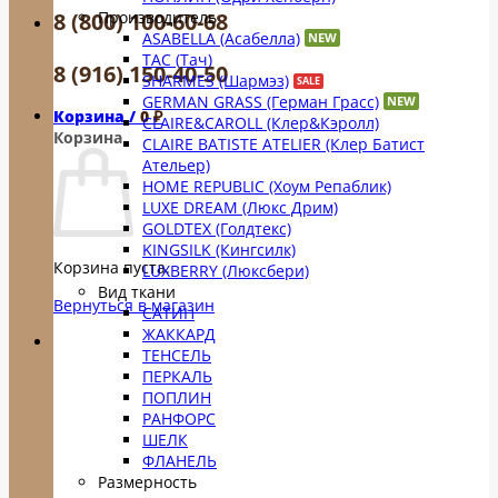
Производитель
8 (800) 100-60-68
ASABELLA (Асабелла)
TAC (Тач)
8 (916) 150-40-50
SHARMES (Шармэз)
GERMAN GRASS (Герман Грасс)
Корзина /
0
₽
CLAIRE&CAROLL (Клер&Кэролл)
Корзина
CLAIRE BATISTE ATELIER (Клер Батист
Ательер)
HOME REPUBLIC (Хоум Репаблик)
LUXE DREAM (Люкс Дрим)
GOLDTEX (Голдтекс)
KINGSILK (Кингсилк)
Корзина пуста.
LUXBERRY (Люксбери)
Вид ткани
Вернуться в магазин
САТИН
ЖАККАРД
ТЕНСЕЛЬ
ПЕРКАЛЬ
ПОПЛИН
РАНФОРС
ШЕЛК
ФЛАНЕЛЬ
Размерность