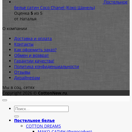
Постельное
белье сатин Coco Chanel (Коко Шанель)
Оценка
5
из 5
от Наталья
О компании
Доставка и оплата
Контакты
Как оформить заказ?
Обмен и возврат
Гарантии качества!
Политика конфиденциальности
Отзывы
Дизайнерам
Мы в соц. сетях
Copyright 2026 ©
CottonNew.ru
.
Искать:
Постельное белье
COTTON DREAMS
МАКО-САТИН (Философия)