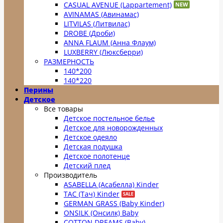
CASUAL AVENUE (Lappartement)
AVINAMAS (Авинамас)
LITVILAS (Литвилас)
DROBE (Дроби)
ANNA FLAUM (Анна Флаум)
LUXBERRY (Люксберри)
РАЗМЕРНОСТЬ
140*200
140*220
Перины
Детское
Все товары
Детское постельное белье
Детское для новорожденных
Детское одеяло
Детская подушка
Детское полотенце
Детский плед
Производитель
ASABELLA (Асабелла) Kinder
TAC (Тач) Kinder
GERMAN GRASS (Baby Kinder)
ONSILK (Онсилк) Baby
COTTON DREAMS (Baby)