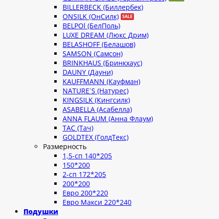
BILLERBECK (Биллербек)
ONSILK (ОнСилк)
BELPOl (БелПоль)
LUXE DREAM (Люкс Дрим)
BELASHOFF (Белашов)
SAMSON (Самсон)
BRINKHAUS (Бринкхаус)
DAUNY (Дауни)
KAUFFMANN (Кауфман)
NATURE`S (Натурес)
KINGSILK (Кингсилк)
ASABELLA (Асабелла)
ANNA FLAUM (Анна Флаум)
TAC (Тач)
GOLDTEX (ГолдТекс)
Размерность
1,5-сп 140*205
150*200
2-сп 172*205
200*200
Евро 200*220
Евро Макси 220*240
Подушки