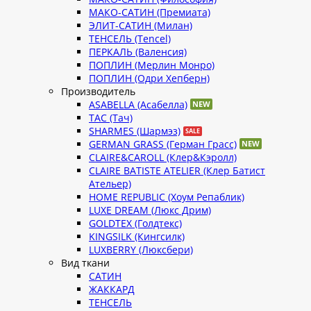
МАКО-САТИН (Премиата)
ЭЛИТ-САТИН (Милан)
ТЕНСЕЛЬ (Tencel)
ПЕРКАЛЬ (Валенсия)
ПОПЛИН (Мерлин Монро)
ПОПЛИН (Одри Хепберн)
Производитель
ASABELLA (Асабелла)
TAC (Тач)
SHARMES (Шармэз)
GERMAN GRASS (Герман Грасс)
CLAIRE&CAROLL (Клер&Кэролл)
CLAIRE BATISTE ATELIER (Клер Батист
Ательер)
HOME REPUBLIC (Хоум Репаблик)
LUXE DREAM (Люкс Дрим)
GOLDTEX (Голдтекс)
KINGSILK (Кингсилк)
LUXBERRY (Люксбери)
Вид ткани
САТИН
ЖАККАРД
ТЕНСЕЛЬ