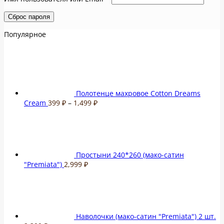
Сброс пароля
Популярное
Полотенце махровое Cotton Dreams
Диапазон
Cream
399
₽
–
1,499
₽
цен:
399 ₽
–
1,499 ₽
Простыни 240*260 (мако-сатин
"Premiata")
2,999
₽
Наволочки (мако-сатин "Premiata") 2 шт.