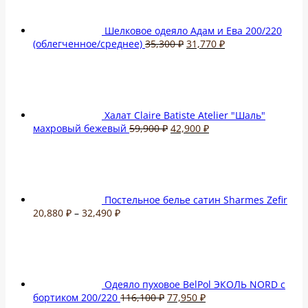
Шелковое одеяло Адам и Ева 200/220
Первоначальная
Текущая
(облегченное/среднее)
35,300
₽
31,770
₽
цена
цена:
составляла
31,770 ₽.
35,300 ₽.
Халат Claire Batiste Atelier "Шаль"
Первоначальная
Текущая
махровый бежевый
59,900
₽
42,900
₽
цена
цена:
составляла
42,900 ₽.
59,900 ₽.
Постельное белье сатин Sharmes Zefir
Диапазон
20,880
₽
–
32,490
₽
цен:
20,880 ₽
–
32,490 ₽
Одеяло пуховое BelPol ЭКОЛЬ NORD с
Первоначальная
Текущая
бортиком 200/220
116,100
₽
77,950
₽