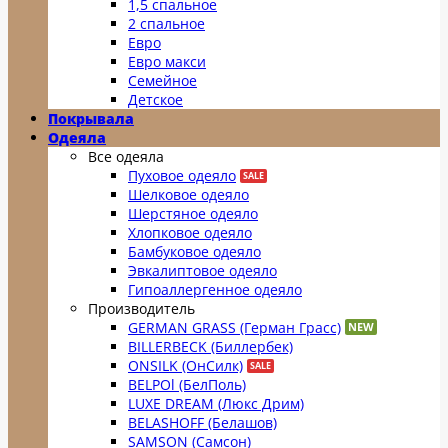
1,5 спальное
2 спальное
Евро
Евро макси
Семейное
Детское
Покрывала
Одеяла
Все одеяла
Пуховое одеяло
Шелковое одеяло
Шерстяное одеяло
Хлопковое одеяло
Бамбуковое одеяло
Эвкалиптовое одеяло
Гипоаллергенное одеяло
Производитель
GERMAN GRASS (Герман Грасс)
BILLERBECK (Биллербек)
ONSILK (ОнСилк)
BELPOl (БелПоль)
LUXE DREAM (Люкс Дрим)
BELASHOFF (Белашов)
SAMSON (Самсон)