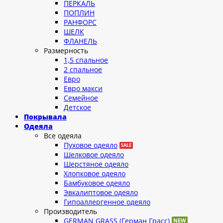
ПЕРКАЛЬ
ПОПЛИН
РАНФОРС
ШЕЛК
ФЛАНЕЛЬ
Размерность
1,5 спальное
2 спальное
Евро
Евро макси
Семейное
Детское
Покрывала
Одеяла
Все одеяла
Пуховое одеяло
Шелковое одеяло
Шерстяное одеяло
Хлопковое одеяло
Бамбуковое одеяло
Эвкалиптовое одеяло
Гипоаллергенное одеяло
Производитель
GERMAN GRASS (Герман Грасс)