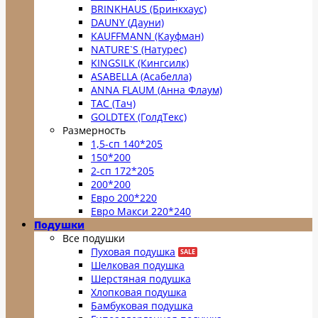
BRINKHAUS (Бринкхаус)
DAUNY (Дауни)
KAUFFMANN (Кауфман)
NATURE`S (Натурес)
KINGSILK (Кингсилк)
ASABELLA (Асабелла)
ANNA FLAUM (Анна Флаум)
TAC (Тач)
GOLDTEX (ГолдТекс)
Размерность
1,5-сп 140*205
150*200
2-сп 172*205
200*200
Евро 200*220
Евро Макси 220*240
Подушки
Все подушки
Пуховая подушка
Шелковая подушка
Шерстяная подушка
Хлопковая подушка
Бамбуковая подушка