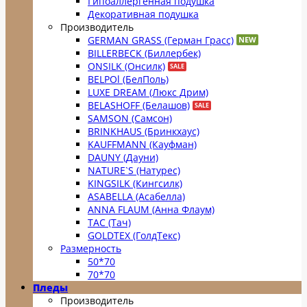
Гипоаллергенная подушка
Декоративная подушка
Производитель
GERMAN GRASS (Герман Грасс)
BILLERBECK (Биллербек)
ONSILK (Онсилк)
BELPOl (БелПоль)
LUXE DREAM (Люкс Дрим)
BELASHOFF (Белашов)
SAMSON (Самсон)
BRINKHAUS (Бринкхаус)
KAUFFMANN (Кауфман)
DAUNY (Дауни)
NATURE`S (Натурес)
KINGSILK (Кингсилк)
ASABELLA (Асабелла)
ANNA FLAUM (Анна Флаум)
TAC (Тач)
GOLDTEX (ГолдТекс)
Размерность
50*70
70*70
Пледы
Производитель