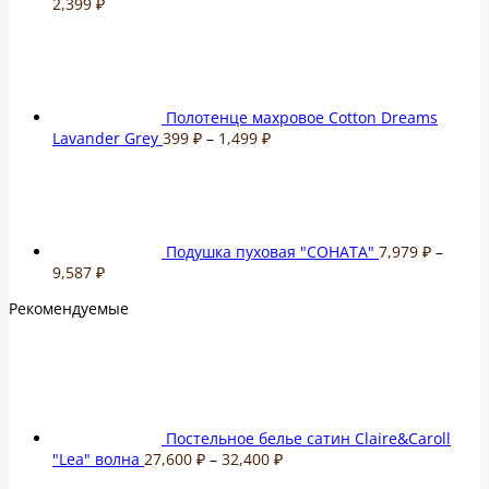
2,399
₽
Полотенце махровое Cotton Dreams
Диапазон
Lavander Grey
399
₽
–
1,499
₽
цен:
399 ₽
–
1,499 ₽
Подушка пуховая "СОНАТА"
7,979
₽
–
Диапазон
9,587
₽
цен:
Рекомендуемые
7,979 ₽
–
9,587 ₽
Постельное белье сатин Claire&Caroll
Диапазон
"Lea" волна
27,600
₽
–
32,400
₽
цен: