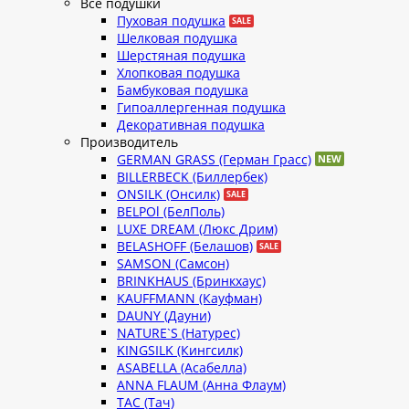
Все подушки
Пуховая подушка
Шелковая подушка
Шерстяная подушка
Хлопковая подушка
Бамбуковая подушка
Гипоаллергенная подушка
Декоративная подушка
Производитель
GERMAN GRASS (Герман Грасс)
BILLERBECK (Биллербек)
ONSILK (Онсилк)
BELPOl (БелПоль)
LUXE DREAM (Люкс Дрим)
BELASHOFF (Белашов)
SAMSON (Самсон)
BRINKHAUS (Бринкхаус)
KAUFFMANN (Кауфман)
DAUNY (Дауни)
NATURE`S (Натурес)
KINGSILK (Кингсилк)
ASABELLA (Асабелла)
ANNA FLAUM (Анна Флаум)
TAC (Тач)