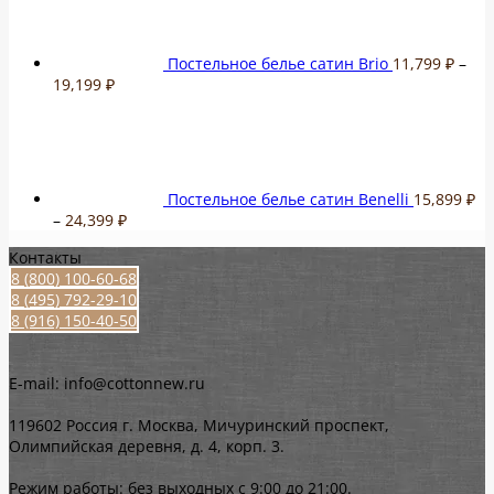
–
19,199 ₽
Постельное белье сатин Brio
11,799
₽
–
Диапазон
19,199
₽
цен:
11,799 ₽
–
19,199 ₽
Постельное белье сатин Benelli
15,899
₽
Диапазон
–
24,399
₽
цен:
Контакты
15,899 ₽
8 (800) 100-60-68
–
8 (495) 792-29-10
24,399 ₽
8 (916) 150-40-50
E-mail: info@cottonnew.ru
119602 Россия г. Москва, Мичуринский проспект,
Олимпийская деревня, д. 4, корп. 3.
Режим работы: без выходных с 9:00 до 21:00.