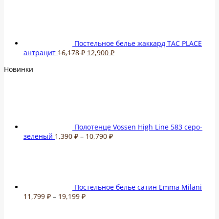
цена
цена:
составляла
77,950 ₽.
116,100 ₽.
Постельное белье жаккард TAC PLACE
Первоначальная
Текущая
антрацит
16,178
₽
12,900
₽
цена
цена:
Новинки
составляла
12,900 ₽.
16,178 ₽.
Полотенце Vossen High Line 583 серо-
Диапазон
зеленый
1,390
₽
–
10,790
₽
цен:
1,390 ₽
–
10,790 ₽
Постельное белье сатин Emma Milani
Диапазон
11,799
₽
–
19,199
₽
цен:
11,799 ₽