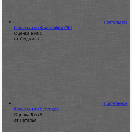
Постельное
белье сатин Философия Cliff
Оценка
5
из 5
от Людмила
Постельное
белье сатин Serengeti
Оценка
5
из 5
от Наталья