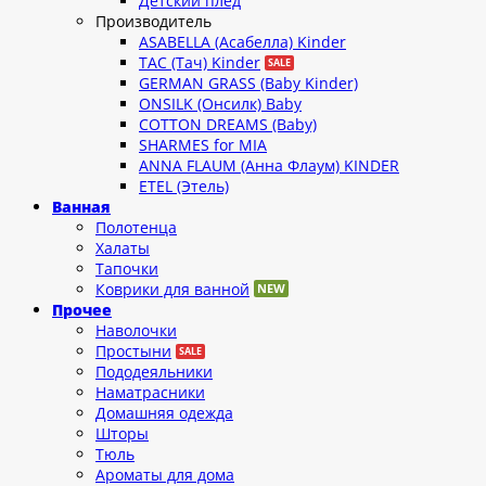
Детский плед
Производитель
ASABELLA (Асабелла) Kinder
TAC (Тач) Kinder
GERMAN GRASS (Baby Kinder)
ONSILK (Онсилк) Baby
COTTON DREAMS (Baby)
SHARMES for MIA
ANNA FLAUM (Анна Флаум) KINDER
ETEL (Этель)
Ванная
Полотенца
Халаты
Тапочки
Коврики для ванной
Прочее
Наволочки
Простыни
Пододеяльники
Наматрасники
Домашняя одежда
Шторы
Тюль
Ароматы для дома