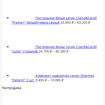
27,600 ₽
–
32,400 ₽
Постельное белье сатин Claire&Caroll
Диапазо
"Frame+" белый/темно-серый
33,600
₽
–
63,200
₽
цен:
33,600 ₽
–
63,200 ₽
Постельное белье сатин Claire&Caroll
Диапазон
"Lune" стальной
26,700
₽
–
46,300
₽
цен:
26,700 ₽
–
46,300 ₽
Комплект наволочек сатин Sharmes
Диапазон
"Delorm" 2 шт.
9,450
₽
–
10,080
₽
цен:
Распродажа
9,450 ₽
–
10,080 ₽