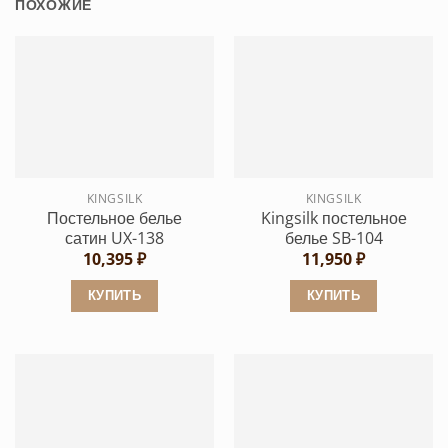
ПОХОЖИЕ
KINGSILK
KINGSILK
Постельное белье
Kingsilk постельное
сатин UX-138
белье SB-104
10,395
₽
11,950
₽
КУПИТЬ
КУПИТЬ
Этот
Этот
товар
товар
имеет
имеет
несколько
несколько
вариаций.
вариаций.
Опции
Опции