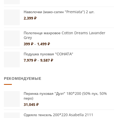
товара.
Наволочки (мако-сатин "Premiata") 2 шт.
2,399
₽
Полотенце махровое Cotton Dreams Lavander
Grey
Диапазон
399
₽
–
1,499
₽
цен:
399 ₽
Подушка пуховая "СОНАТА"
–
Диапазон
7,979
₽
–
9,587
₽
1,499 ₽
цен:
7,979 ₽
–
РЕКОМЕНДУЕМЫЕ
9,587 ₽
Перинка пуховая "Дуэт" 180*200 (50% пух, 50%
перо)
31,045
₽
Одеяло тенсель 200*220 Asabella 2111