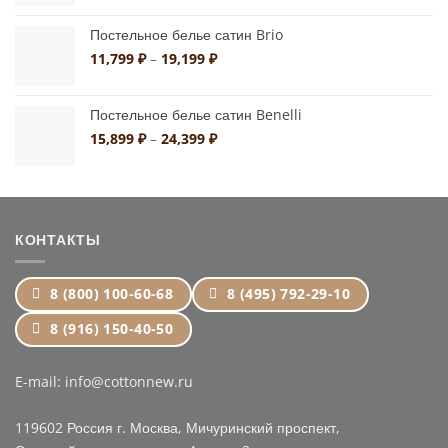
11,799 ₽
Постельное белье сатин Brio
–
19,199 ₽
Диапазон
11,799
₽
–
19,199
₽
цен:
11,799 ₽
Постельное белье сатин Benelli
–
19,199 ₽
Диапазон
15,899
₽
–
24,399
₽
цен:
15,899 ₽
–
24,399 ₽
КОНТАКТЫ
8 (800) 100-60-68
8 (495) 792-29-10
8 (916) 150-40-50
E-mail: info@cottonnew.ru
119602 Россия г. Москва, Мичуринский проспект,