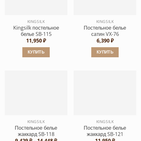
можно
можно
выбрать
выбрать
KINGSILK
KINGSILK
на
на
Kingsilk постельное
Постельное белье
странице
странице
белье SB-115
сатин VX-76
товара.
товара.
11,950
₽
6,390
₽
КУПИТЬ
КУПИТЬ
Этот
Этот
товар
товар
имеет
имеет
несколько
несколько
вариаций.
вариаций.
Опции
Опции
можно
можно
выбрать
выбрать
KINGSILK
KINGSILK
на
на
Постельное белье
Постельное белье
странице
странице
жаккард SB-118
жаккард SB-121
товара.
товара.
Диапазон
9,429
₽
–
14,448
₽
11,950
₽