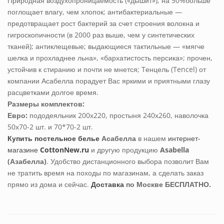
Природная воздухопроницаемость («дышит»); на 50%больше
поглощает влагу, чем хлопок; антибактериальные —
предотвращает рост бактерий за счет строения волокна и
гигроскопичности (в 2000 раз выше, чем у синтетических
тканей); антиклещевые; выдающиеся тактильные — «мягче
шелка и прохладнее льна», «бархатистость персика»; прочен,
устойчив к стиранию и почти не мнется; Tенцель (Tencel) от
компании Асабелла порадует Вас яркими и приятными глазу
расцветками долгое время.
Размеры комплектов:
Евро:
пододеяльник 200х220, простыня 240х260, наволочка
50х70-2 шт. и 70*70-2 шт.
Купить постельное белье
Асабелла
в нашем
интернет-
магазине
CottonNew.ru
и другую продукцию
Asabella
(Азабелла)
. Удобство дистанционного выбора позволит Вам
не тратить время на походы по магазинам, а сделать заказ
прямо из дома и сейчас.
Доставка
по Москве БЕСПЛАТНО.