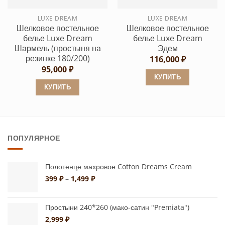
выбрать
выбрать
LUXE DREAM
LUXE DREAM
на
на
Шелковое постельное
Шелковое постельное
странице
странице
белье Luxe Dream
белье Luxe Dream
товара.
товара.
Шармель (простыня на
Эдем
резинке 180/200)
116,000
₽
95,000
₽
КУПИТЬ
КУПИТЬ
Этот
Этот
товар
товар
имеет
имеет
несколько
ПОПУЛЯРНОЕ
несколько
вариаций.
вариаций.
Опции
Опции
можно
Полотенце махровое Cotton Dreams Cream
можно
Диапазон
выбрать
399
₽
–
1,499
₽
цен:
выбрать
на
399 ₽
на
странице
–
Простыни 240*260 (мако-сатин "Premiata")
странице
товара.
1,499 ₽
2,999
₽