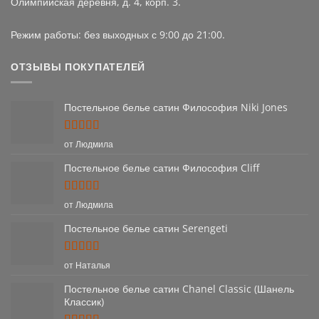
Олимпийская деревня, д. 4, корп. 3.
Режим работы: без выходных с 9:00 до 21:00.
ОТЗЫВЫ ПОКУПАТЕЛЕЙ
Постельное белье сатин Философия Niki Jones
Оценка
5
от Людмила
из 5
Постельное белье сатин Философия Cliff
Оценка
5
от Людмила
из 5
Постельное белье сатин Serengeti
Оценка
5
от Наталья
из 5
Постельное белье сатин Chanel Classic (Шанель
Классик)