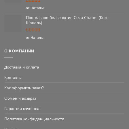
Оценка
5
от Наталья
из 5
Постельное белье сатин Coco Chanel (Коко
Шанель)
Оценка
5
от Наталья
из 5
О КОМПАНИИ
Доставка и оплата
Контакты
Как оформить заказ?
Обмен и возврат
Гарантии качества!
Политика конфиденциальности