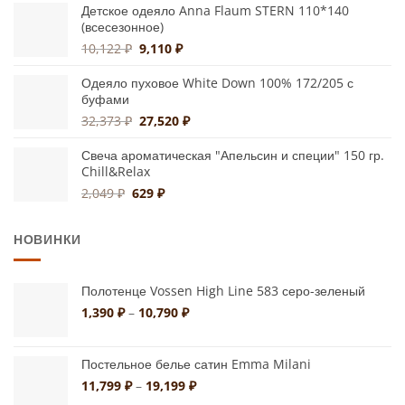
Детское одеяло Anna Flaum STERN 110*140
17,987 ₽.
(всесезонное)
Первоначальная
Текущая
10,122
₽
9,110
₽
цена
цена:
составляла
9,110 ₽.
Одеяло пуховое White Down 100% 172/205 с
буфами
10,122 ₽.
Первоначальная
Текущая
32,373
₽
27,520
₽
цена
цена:
составляла
27,520 ₽.
Свеча ароматическая "Апельсин и специи" 150 гр.
Chill&Relax
32,373 ₽.
Первоначальная
Текущая
2,049
₽
629
₽
цена
цена:
составляла
629 ₽.
НОВИНКИ
2,049 ₽.
Полотенце Vossen High Line 583 серо-зеленый
Диапазон
1,390
₽
–
10,790
₽
цен:
1,390 ₽
–
Постельное белье сатин Emma Milani
10,790 ₽
Диапазон
11,799
₽
–
19,199
₽
цен: