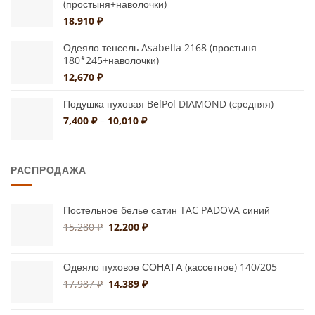
(простыня+наволочки)
18,910
₽
Одеяло тенсель Asabella 2168 (простыня
180*245+наволочки)
12,670
₽
Подушка пуховая BelPol DIAMOND (средняя)
Диапазон
7,400
₽
–
10,010
₽
цен:
7,400 ₽
–
РАСПРОДАЖА
10,010 ₽
Постельное белье сатин TAC PADOVA синий
Первоначальная
Текущая
15,280
₽
12,200
₽
цена
цена:
составляла
12,200 ₽.
15,280 ₽.
Одеяло пуховое СОНАТА (кассетное) 140/205
Первоначальная
Текущая
17,987
₽
14,389
₽
цена
цена:
составляла
14,389 ₽.