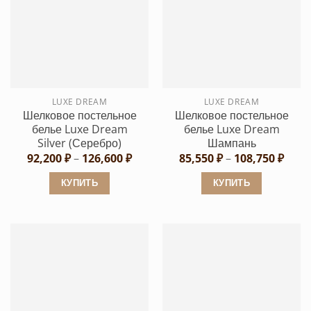
имеет
имеет
несколько
несколько
вариаций.
вариаций.
Опции
Опции
можно
можно
выбрать
выбрать
LUXE DREAM
LUXE DREAM
на
на
Шелковое постельное
Шелковое постельное
странице
странице
белье Luxe Dream
белье Luxe Dream
товара.
товара.
Silver (Серебро)
Шампань
Диапазон
Диап
92,200
₽
–
126,600
₽
85,550
₽
–
108,750
₽
цен:
цен:
92,200 ₽
85,55
КУПИТЬ
КУПИТЬ
–
–
126,600 ₽
108,7
Этот
Этот
товар
товар
имеет
имеет
несколько
несколько
вариаций.
вариаций.
Опции
Опции
можно
можно