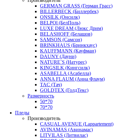
Производитель
GERMAN GRASS (Герман Грасс)
BILLERBECK (Биллербек)
ONSILK (Онсилк)
BELPOl (БелПоль)
LUXE DREAM (Люкс Дрим)
BELASHOFF (Белашов)
SAMSON (Самсон)
BRINKHAUS (Бринкхаус)
KAUFFMANN (Кауфман)
DAUNY (Дауни)
NATURE`S (Натурес)
KINGSILK (Кингсилк)
ASABELLA (Асабелла)
ANNA FLAUM (Анна Флаум)
TAC (Тач)
GOLDTEX (ГолдТекс)
Размерность
50*70
70*70
Пледы
Производитель
CASUAL AVENUE (Lappartement)
AVINAMAS (Авинамас)
LITVILAS (Литвилас)