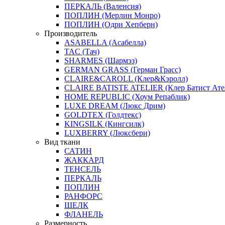
ПЕРКАЛЬ (Валенсия)
ПОПЛИН (Мерлин Монро)
ПОПЛИН (Одри Хепберн)
Производитель
ASABELLA (Асабелла)
TAC (Тач)
SHARMES (Шармэз)
GERMAN GRASS (Герман Грасс)
CLAIRE&CAROLL (Клер&Кэролл)
CLAIRE BATISTE ATELIER (Клер Батист Ате
HOME REPUBLIC (Хоум Репаблик)
LUXE DREAM (Люкс Дрим)
GOLDTEX (Голдтекс)
KINGSILK (Кингсилк)
LUXBERRY (Люксбери)
Вид ткани
САТИН
ЖАККАРД
ТЕНСЕЛЬ
ПЕРКАЛЬ
ПОПЛИН
РАНФОРС
ШЕЛК
ФЛАНЕЛЬ
Размерность