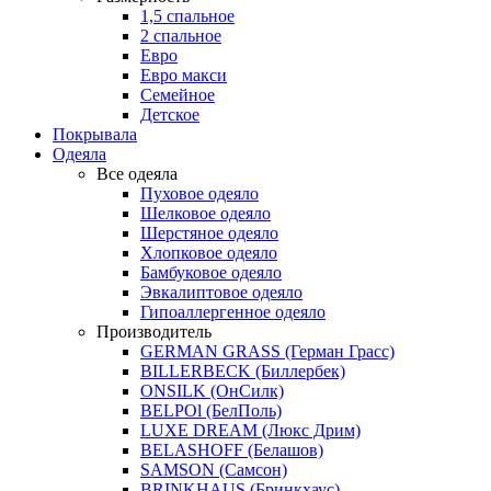
1,5 спальное
2 спальное
Евро
Евро макси
Семейное
Детское
Покрывала
Одеяла
Все одеяла
Пуховое одеяло
Шелковое одеяло
Шерстяное одеяло
Хлопковое одеяло
Бамбуковое одеяло
Эвкалиптовое одеяло
Гипоаллергенное одеяло
Производитель
GERMAN GRASS (Герман Грасс)
BILLERBECK (Биллербек)
ONSILK (ОнСилк)
BELPOl (БелПоль)
LUXE DREAM (Люкс Дрим)
BELASHOFF (Белашов)
SAMSON (Самсон)
BRINKHAUS (Бринкхаус)