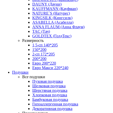
DAUNY (Дауни)
KAUFFMANN (Кауфман)
NATURE`S (Натурес)
KINGSILK (Кингсилк)
ASABELLA (Асабелла)
ANNA FLAUM (Анна Флаум)
TAC (Тач)
GOLDTEX (ГолдТекс)
Размерность
1,5-сп 140*205
150*200
2-сп 172*205
200*200
Евро 200*220
Евро Макси 220*240
Подушки
Все подушки
Пуховая подушка
Шелковая подушка
Шерстяная подушка
Хлопковая подушка
Бамбуковая подушка
Гипоаллергенная подушка
Декоративная подушка