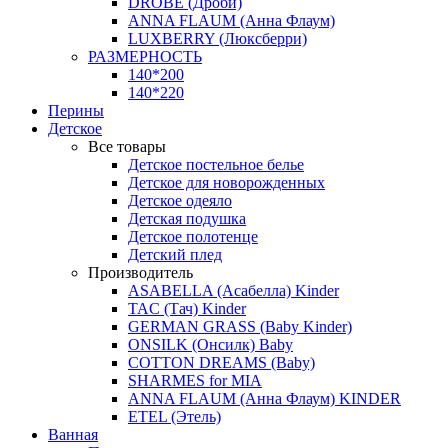
DROBE (Дроби)
ANNA FLAUM (Анна Флаум)
LUXBERRY (Люксберри)
РАЗМЕРНОСТЬ
140*200
140*220
Перины
Детское
Все товары
Детское постельное белье
Детское для новорожденных
Детское одеяло
Детская подушка
Детское полотенце
Детский плед
Производитель
ASABELLA (Асабелла) Kinder
TAC (Тач) Kinder
GERMAN GRASS (Baby Kinder)
ONSILK (Онсилк) Baby
COTTON DREAMS (Baby)
SHARMES for MIA
ANNA FLAUM (Анна Флаум) KINDER
ETEL (Этель)
Ванная