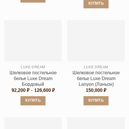
–
КУПИТЬ
14,448 ₽
Этот
Этот
товар
товар
имеет
имеет
несколько
несколько
вариаций.
вариаций.
Опции
Опции
можно
можно
выбрать
выбрать
на
LUXE DREAM
LUXE DREAM
на
странице
Шелковое постельное
Шелковое постельное
странице
товара.
белье Luxe Dream
белье Luxe Dream
товара.
Бордовый
Lanyon (Ланьон)
Диапазон
92,200
₽
–
126,600
₽
150,000
₽
цен:
92,200 ₽
КУПИТЬ
КУПИТЬ
–
126,600 ₽
Этот
Этот
товар
товар
имеет
имеет