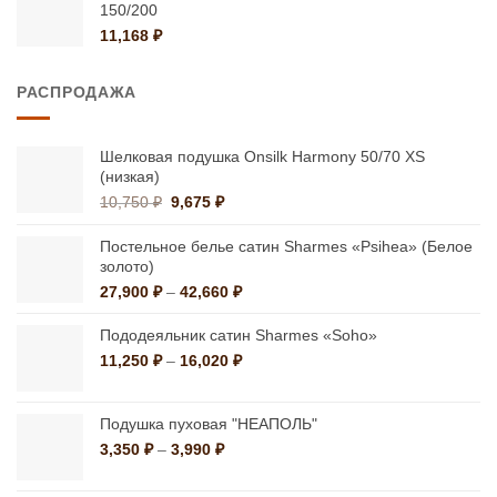
150/200
17,399 ₽
11,168
₽
РАСПРОДАЖА
Шелковая подушка Onsilk Harmony 50/70 XS
(низкая)
Первоначальная
Текущая
10,750
₽
9,675
₽
цена
цена:
составляла
9,675 ₽.
Постельное белье сатин Sharmes «Psihea» (Белое
10,750 ₽.
золото)
Диапазон
27,900
₽
–
42,660
₽
цен:
27,900 ₽
Пододеяльник сатин Sharmes «Soho»
–
Диапазон
11,250
₽
–
16,020
₽
42,660 ₽
цен:
11,250 ₽
–
Подушка пуховая "НЕАПОЛЬ"
16,020 ₽
Диапазон
3,350
₽
–
3,990
₽
цен:
3,350 ₽