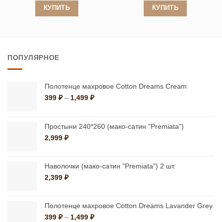
22,000 ₽
22,00
КУПИТЬ
КУПИТЬ
–
–
33,500 ₽
33,50
Этот
Этот
товар
товар
имеет
имеет
ПОПУЛЯРНОЕ
несколько
несколько
вариаций.
вариаций.
Опции
Опции
Полотенце махровое Cotton Dreams Cream
можно
можно
Диапазон
399
₽
–
1,499
₽
цен:
выбрать
выбрать
399 ₽
на
на
–
Простыни 240*260 (мако-сатин "Premiata")
странице
странице
1,499 ₽
2,999
₽
товара.
товара.
Наволочки (мако-сатин "Premiata") 2 шт.
2,399
₽
Полотенце махровое Cotton Dreams Lavander Grey
Диапазон
399
₽
–
1,499
₽