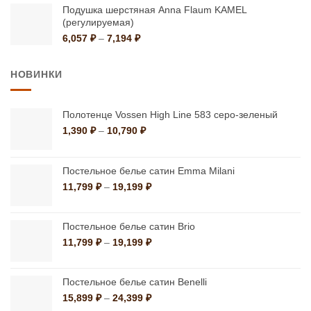
–
Подушка шерстяная Anna Flaum KAMEL
(регулируемая)
3,990 ₽
Диапазон
6,057
₽
–
7,194
₽
цен:
6,057 ₽
НОВИНКИ
–
7,194 ₽
Полотенце Vossen High Line 583 серо-зеленый
Диапазон
1,390
₽
–
10,790
₽
цен:
1,390 ₽
–
Постельное белье сатин Emma Milani
10,790 ₽
Диапазон
11,799
₽
–
19,199
₽
цен:
11,799 ₽
–
Постельное белье сатин Brio
19,199 ₽
Диапазон
11,799
₽
–
19,199
₽
цен:
11,799 ₽
–
Постельное белье сатин Benelli
19,199 ₽
Диапазон
15,899
₽
–
24,399
₽
цен: