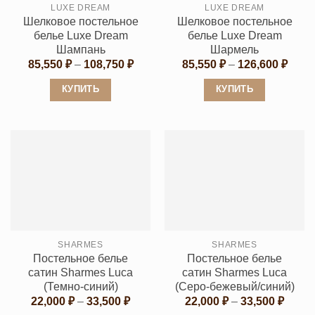
LUXE DREAM
LUXE DREAM
на
на
Шелковое постельное
Шелковое постельное
странице
странице
белье Luxe Dream
белье Luxe Dream
товара.
товара.
Шампань
Шармель
Диапазон
Диап
85,550
₽
–
108,750
₽
85,550
₽
–
126,600
₽
цен:
цен:
85,550 ₽
85,55
КУПИТЬ
КУПИТЬ
–
–
108,750 ₽
126,6
Этот
Этот
товар
товар
имеет
имеет
несколько
несколько
вариаций.
вариаций.
Опции
Опции
можно
можно
выбрать
выбрать
SHARMES
SHARMES
на
на
Постельное белье
Постельное белье
странице
странице
сатин Sharmes Luca
сатин Sharmes Luca
товара.
товара.
(Темно-синий)
(Cеро-бежевый/синий)
Диапазон
Диапа
22,000
₽
–
33,500
₽
22,000
₽
–
33,500
₽
цен:
цен: