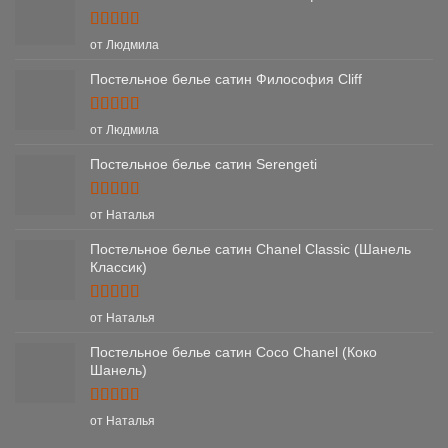
Оценка
5
от Людмила
из 5
Постельное белье сатин Философия Cliff
Оценка
5
от Людмила
из 5
Постельное белье сатин Serengeti
Оценка
5
от Наталья
из 5
Постельное белье сатин Chanel Classic (Шанель
Классик)
Оценка
5
от Наталья
из 5
Постельное белье сатин Coco Chanel (Коко
Шанель)
Оценка
5
от Наталья
из 5