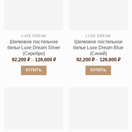
несколько
несколько
вариаций.
вариаций.
Опции
Опции
можно
можно
выбрать
выбрать
LUXE DREAM
LUXE DREAM
на
на
Шелковое постельное
Шелковое постельное
странице
странице
белье Luxe Dream Silver
белье Luxe Dream Blue
товара.
товара.
(Серебро)
(Синий)
Диапазон
Диап
92,200
₽
–
126,600
₽
92,200
₽
–
126,600
₽
цен:
цен:
92,200 ₽
92,20
КУПИТЬ
КУПИТЬ
–
–
126,600 ₽
126,6
Этот
Этот
товар
товар
имеет
имеет
несколько
несколько
вариаций.
вариаций.
Опции
Опции
можно
можно
выбрать
выбрать