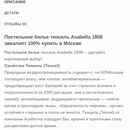
ОПИСАНИЕ
ДЕТАЛИ
ОТЗЫВЫ (0)
Постельное белье тенсель Asabella 1808
эвкалипт 100% купить в Москве
Постельное белье
тенсель Asabella 1808 – сделайте
королевский выбор!
Свойства Тенсель (Tencel):
Природная воздухопроницаемость («дышит»); на 50%больше
поглощает влагу, чем хлопок; антибактериальные —
предотвращает рост бактерий за счет строения волокна и
гигроскопичности (в 2000 раз выше, чем у синтетических
тканей); антиклещевые; выдающиеся тактильные — «мягче
шелка и прохладнее льна», «бархатистость персика»; прочен,
устойчив к стиранию и почти не мнется; Tенцель (Tencel) от
компании Асабелла порадует Вас яркими и приятными глазу
расцветками долгое время.