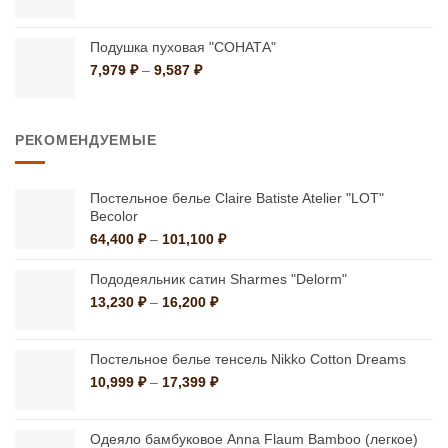
цен:
399 ₽
–
Подушка пуховая "СОНАТА"
1,499 ₽
Диапазон
7,979
₽
–
9,587
₽
цен:
7,979 ₽
–
РЕКОМЕНДУЕМЫЕ
9,587 ₽
Постельное белье Claire Batiste Atelier "LOT"
Becolor
Диапазон
64,400
₽
–
101,100
₽
цен:
64,400 ₽
Пододеяльник сатин Sharmes "Delorm"
–
Диапазон
13,230
₽
–
16,200
₽
101,100 ₽
цен:
13,230 ₽
–
Постельное белье тенсель Nikko Cotton Dreams
16,200 ₽
Диапазон
10,999
₽
–
17,399
₽
цен:
10,999 ₽
–
Одеяло бамбуковое Anna Flaum Bamboo (легкое)