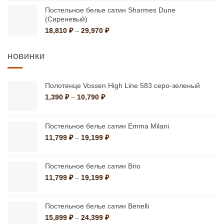
цен:
Постельное белье сатин Sharmes Dune
5,870 ₽
(Сиреневый)
–
6,490 ₽
Диапазон
18,810
₽
–
29,970
₽
цен:
18,810 ₽
НОВИНКИ
–
29,970 ₽
Полотенце Vossen High Line 583 серо-зеленый
Диапазон
1,390
₽
–
10,790
₽
цен:
1,390 ₽
–
Постельное белье сатин Emma Milani
10,790 ₽
Диапазон
11,799
₽
–
19,199
₽
цен:
11,799 ₽
–
Постельное белье сатин Brio
19,199 ₽
Диапазон
11,799
₽
–
19,199
₽
цен:
11,799 ₽
–
Постельное белье сатин Benelli
19,199 ₽
Диапазон
15,899
₽
–
24,399
₽