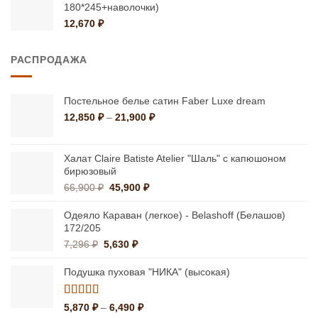
180*245+наволочки)
12,670
₽
РАСПРОДАЖА
Постельное белье сатин Faber Luxe dream
Диапазон
12,850
₽
–
21,900
₽
цен:
12,850 ₽
–
Халат Claire Batiste Atelier "Шаль" с капюшоном
21,900 ₽
бирюзовый
Первоначальная
Текущая
66,900
₽
45,900
₽
цена
цена:
составляла
45,900 ₽.
Одеяло Караван (легкое) - Belashoff (Белашов)
66,900 ₽.
172/205
Первоначальная
Текущая
7,296
₽
5,630
₽
цена
цена:
составляла
5,630 ₽.
Подушка пуховая "НИКА" (высокая)
7,296 ₽.
Оценка
Диапазон
5,870
₽
–
6,490
₽
5.00
из 5