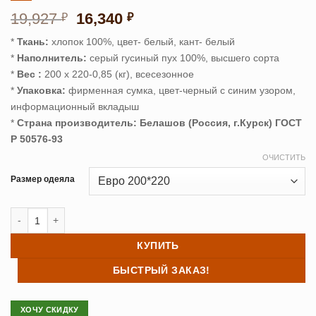
Первоначальная
Текущая
19,927
16,340
₽
₽
цена
цена:
*
Ткань:
хлопок 100%, цвет- белый, кант- белый
составляла
16,340 ₽.
*
Наполнитель:
серый гусиный пух 100%, высшего сорта
19,927 ₽.
*
Вес :
200 х 220-0,85 (кг), всесезонное
*
Упаковка:
фирменная сумка, цвет-черный с синим узором,
информационный вкладыш
*
Страна производитель: Белашов (Россия, г.Курск) ГОСТ
Р 50576-93
ОЧИСТИТЬ
Размер одеяла
Количество товара Одеяло пуховое НИКА (кассетное) 200/220
КУПИТЬ
БЫСТРЫЙ ЗАКАЗ!
ХОЧУ СКИДКУ