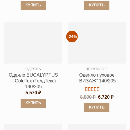
КУПИТЬ
КУПИТЬ
Этот
Этот
товар
товар
имеет
имеет
несколько
несколько
-24%
вариаций.
вариаций.
Опции
Опции
можно
можно
выбрать
выбрать
ОДЕЯЛА
BELASHOFF
на
на
Одеяло EUCALYPTUS
Одеяло пуховое
странице
странице
– GoldTex (ГолдТекс)
“ВИЗАЖ” 140/205
товара.
товара.
140/205
5,570
₽
Оценка
5
Первоначальн
Текуща
8,800
₽
6,720
₽
из 5
цена
цена:
КУПИТЬ
составляла
6,720 ₽.
КУПИТЬ
8,800 ₽.
Этот
Этот
товар
товар
имеет
имеет