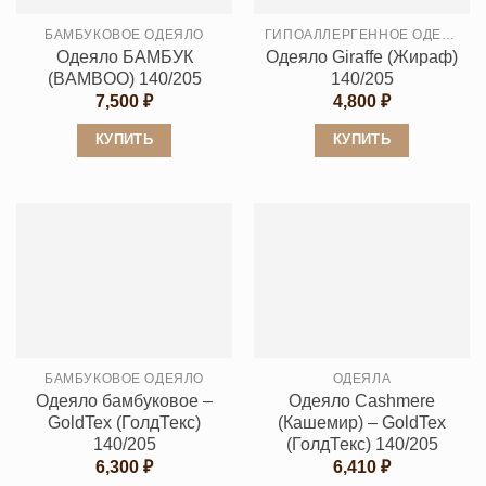
БАМБУКОВОЕ ОДЕЯЛО
ГИПОАЛЛЕРГЕННОЕ ОДЕЯЛО
Одеяло БАМБУК
Одеяло Giraffe (Жираф)
(BAMBOO) 140/205
140/205
7,500
₽
4,800
₽
КУПИТЬ
КУПИТЬ
Этот
Этот
товар
товар
имеет
имеет
несколько
несколько
вариаций.
вариаций.
Опции
Опции
можно
можно
выбрать
выбрать
БАМБУКОВОЕ ОДЕЯЛО
ОДЕЯЛА
на
на
Одеяло бамбуковое –
Одеяло Cashmеre
странице
странице
GoldTex (ГолдТекс)
(Кашемир) – GoldTex
товара.
товара.
140/205
(ГолдТекс) 140/205
6,300
₽
6,410
₽