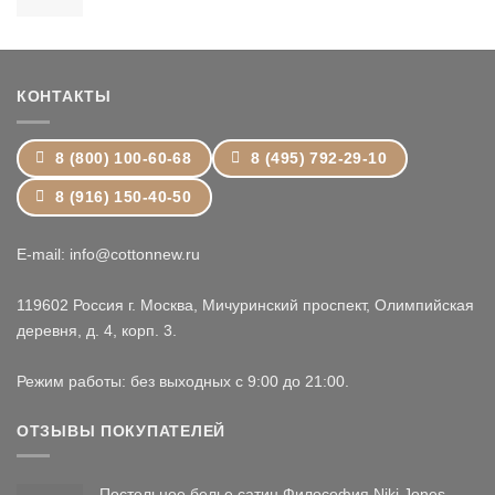
цен:
15,899 ₽
–
24,399 ₽
КОНТАКТЫ
8 (800) 100-60-68
8 (495) 792-29-10
8 (916) 150-40-50
E-mail: info@cottonnew.ru
119602 Россия г. Москва, Мичуринский проспект, Олимпийская
деревня, д. 4, корп. 3.
Режим работы: без выходных с 9:00 до 21:00.
ОТЗЫВЫ ПОКУПАТЕЛЕЙ
Постельное белье сатин Философия Niki Jones