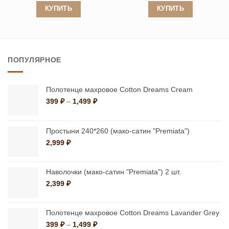
КУПИТЬ
КУПИТЬ
Этот
Этот
товар
товар
имеет
имеет
ПОПУЛЯРНОЕ
несколько
несколько
вариаций.
вариаций.
Опции
Опции
Полотенце махровое Cotton Dreams Cream
можно
можно
Диапазон
399
₽
–
1,499
₽
цен:
выбрать
выбрать
399 ₽
на
на
–
Простыни 240*260 (мако-сатин "Premiata")
странице
странице
1,499 ₽
2,999
₽
товара.
товара.
Наволочки (мако-сатин "Premiata") 2 шт.
2,399
₽
Полотенце махровое Cotton Dreams Lavander Grey
Диапазон
399
₽
–
1,499
₽