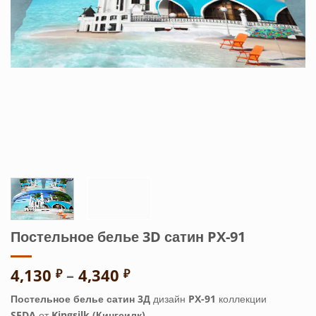
Постельное белье 3D сатин PX-91
Диапазон
4,130
–
4,340
₽
₽
цен:
Постельное белье сатин 3Д
дизайн
PX-91
коллекции
4,130 ₽
SEDA
от
Kingsilk (Кингсилк).