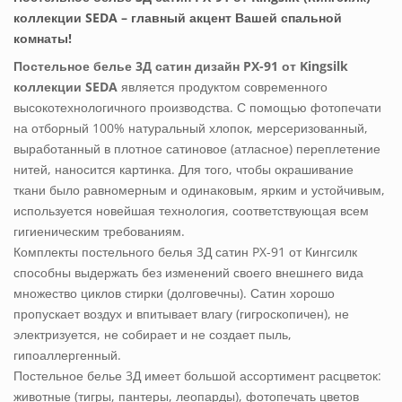
коллекции SEDA – главный акцент Вашей спальной
комнаты!
Постельное белье 3Д сатин дизайн PX-91 от Kingsilk
коллекции SEDA
является продуктом современного
высокотехнологичного производства. С помощью фотопечати
на отборный 100% натуральный хлопок, мерсеризованный,
выработанный в плотное сатиновое (атласное) переплетение
нитей, наносится картинка. Для того, чтобы окрашивание
ткани было равномерным и одинаковым, ярким и устойчивым,
используется новейшая технология, соответствующая всем
гигиеническим требованиям.
Комплекты постельного белья 3Д сатин PX-91 от Кингсилк
способны выдержать без изменений своего внешнего вида
множество циклов стирки (долговечны). Сатин хорошо
пропускает воздух и впитывает влагу (гигроскопичен), не
электризуется, не собирает и не создает пыль,
гипоаллергенный.
Постельное белье 3Д имеет большой ассортимент расцветок:
животные (тигры, пантеры, леопарды), фотопечать цветов