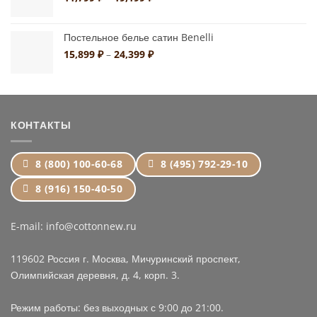
цен:
11,799 ₽
Постельное белье сатин Benelli
–
19,199 ₽
Диапазон
15,899
₽
–
24,399
₽
цен:
15,899 ₽
–
24,399 ₽
КОНТАКТЫ
8 (800) 100-60-68
8 (495) 792-29-10
8 (916) 150-40-50
E-mail: info@cottonnew.ru
119602 Россия г. Москва, Мичуринский проспект,
Олимпийская деревня, д. 4, корп. 3.
Режим работы: без выходных с 9:00 до 21:00.