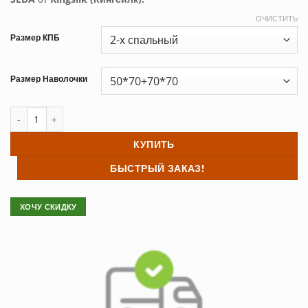
–
4,340 ₽
ОЧИСТИТЬ
Размер КПБ
Размер Наволочки
Количество товара Постельное белье 3D сатин PX-91
КУПИТЬ
БЫСТРЫЙ ЗАКАЗ!
ХОЧУ СКИДКУ