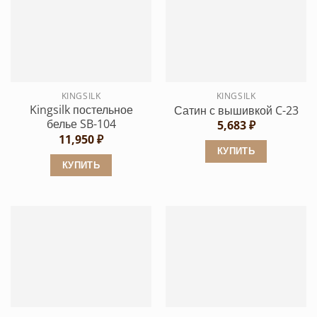
KINGSILK
KINGSILK
Kingsilk постельное
Сатин с вышивкой C-23
белье SB-104
5,683
₽
11,950
₽
КУПИТЬ
КУПИТЬ
Этот
Этот
товар
товар
имеет
имеет
несколько
несколько
вариаций.
вариаций.
Опции
Опции
можно
можно
выбрать
выбрать
на