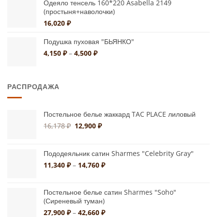
Одеяло тенсель 160*220 Asabella 2149
(простыня+наволочки)
16,020
₽
Подушка пуховая "БЬЯНКО"
Диапазон
4,150
₽
–
4,500
₽
цен:
4,150 ₽
–
РАСПРОДАЖА
4,500 ₽
Постельное белье жаккард TAC PLACE лиловый
Первоначальная
Текущая
16,178
₽
12,900
₽
цена
цена:
составляла
12,900 ₽.
16,178 ₽.
Пододеяльник сатин Sharmes "Celebrity Gray"
Диапазон
11,340
₽
–
14,760
₽
цен:
11,340 ₽
Постельное белье сатин Sharmes "Soho"
–
(Сиреневый туман)
14,760 ₽
Диапазон
27,900
₽
–
42,660
₽