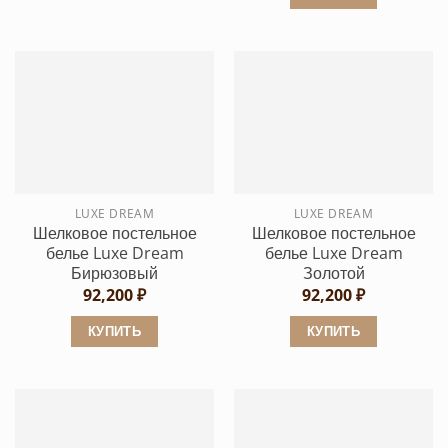
Этот
–
105,0
Этот
товар
товар
имеет
имеет
несколько
несколько
вариаций.
вариаций.
Опции
Опции
можно
можно
выбрать
выбрать
на
LUXE DREAM
LUXE DREAM
на
странице
Шелковое постельное
Шелковое постельное
странице
товара.
белье Luxe Dream
белье Luxe Dream
товара.
Бирюзовый
Золотой
92,200
₽
92,200
₽
КУПИТЬ
КУПИТЬ
Этот
Этот
товар
товар
имеет
имеет
несколько
несколько