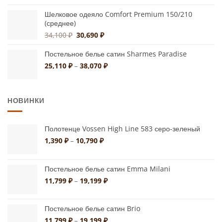
цен:
27,900 ₽
Шелковое одеяло Comfort Premium 150/210
(среднее)
–
42,660 ₽
Первоначальная
Текущая
34,100
₽
30,690
₽
цена
цена:
составляла
30,690 ₽.
Постельное белье сатин Sharmes Paradise
34,100 ₽.
Диапазон
25,110
₽
–
38,070
₽
цен:
25,110 ₽
–
НОВИНКИ
38,070 ₽
Полотенце Vossen High Line 583 серо-зеленый
Диапазон
1,390
₽
–
10,790
₽
цен:
1,390 ₽
–
Постельное белье сатин Emma Milani
10,790 ₽
Диапазон
11,799
₽
–
19,199
₽
цен:
11,799 ₽
Постельное белье сатин Brio
–
19,199 ₽
Диапазон
11,799
₽
–
19,199
₽