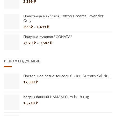
2,399
₽
Полотенце махровое Cotton Dreams Lavander
Grey
Диапазон
399
₽
–
1,499
₽
цен:
399 ₽
Подушка пуховая "СОНАТА"
–
Диапазон
7,979
₽
–
9,587
₽
1,499 ₽
цен:
7,979 ₽
–
РЕКОМЕНДУЕМЫЕ
9,587 ₽
Постельное белье тенсель Cotton Dreams Sabrina
17,399
₽
Коврик банный HAMAM Cozy bath rug
13,710
₽