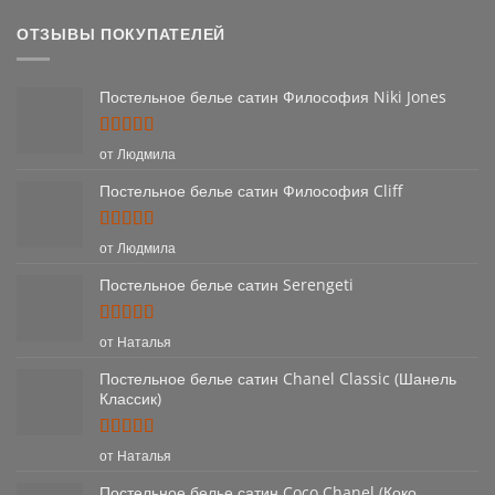
ОТЗЫВЫ ПОКУПАТЕЛЕЙ
Постельное белье сатин Философия Niki Jones
Оценка
5
от Людмила
из 5
Постельное белье сатин Философия Cliff
Оценка
5
от Людмила
из 5
Постельное белье сатин Serengeti
Оценка
5
от Наталья
из 5
Постельное белье сатин Chanel Classic (Шанель
Классик)
Оценка
5
от Наталья
из 5
Постельное белье сатин Coco Chanel (Коко