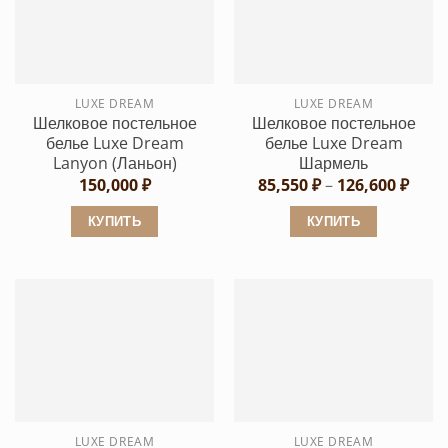
вариаций.
вариаций.
Опции
Опции
можно
можно
выбрать
выбрать
LUXE DREAM
LUXE DREAM
на
на
Шелковое постельное
Шелковое постельное
странице
странице
белье Luxe Dream
белье Luxe Dream
товара.
товара.
Lanyon (Ланьон)
Шармель
Диап
150,000
₽
85,550
₽
–
126,600
₽
цен:
85,55
КУПИТЬ
КУПИТЬ
–
126,6
Этот
Этот
товар
товар
имеет
имеет
несколько
несколько
вариаций.
вариаций.
Опции
Опции
можно
можно
выбрать
выбрать
LUXE DREAM
LUXE DREAM