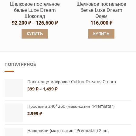
на
на
Шелковое постельное
Шелковое постельное
странице
странице
белье Luxe Dream
белье Luxe Dream
товара.
товара.
Шоколад
Эдем
Диапазон
92,200
₽
–
126,600
₽
116,000
₽
цен:
92,200 ₽
КУПИТЬ
КУПИТЬ
–
126,600 ₽
Этот
Этот
товар
товар
имеет
имеет
ПОПУЛЯРНОЕ
несколько
несколько
вариаций.
вариаций.
Опции
Опции
Полотенце махровое Cotton Dreams Cream
можно
можно
Диапазон
399
₽
–
1,499
₽
цен:
выбрать
выбрать
399 ₽
на
на
–
Простыни 240*260 (мако-сатин "Premiata")
странице
странице
1,499 ₽
2,999
₽
товара.
товара.
Наволочки (мако-сатин "Premiata") 2 шт.