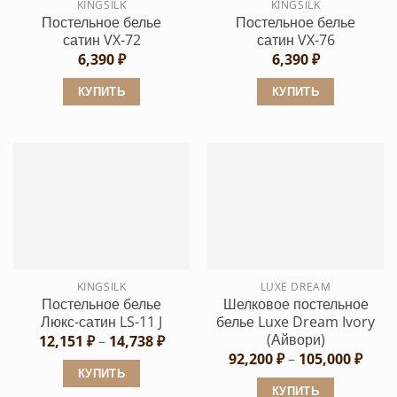
KINGSILK
KINGSILK
на
странице
Постельное белье
Постельное белье
странице
товара.
сатин VX-72
сатин VX-76
товара.
6,390
₽
6,390
₽
КУПИТЬ
КУПИТЬ
Этот
Этот
товар
товар
имеет
имеет
несколько
несколько
вариаций.
вариаций.
Опции
Опции
можно
можно
выбрать
выбрать
KINGSILK
LUXE DREAM
на
на
Постельное белье
Шелковое постельное
странице
странице
Люкс-сатин LS-11 J
белье Luxe Dream Ivory
товара.
товара.
(Айвори)
Диапазон
12,151
₽
–
14,738
₽
цен:
Диап
92,200
₽
–
105,000
₽
12,151 ₽
цен:
КУПИТЬ
–
92,20
КУПИТЬ
14,738 ₽