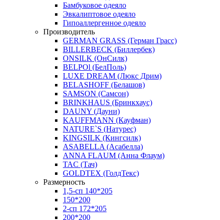
Бамбуковое одеяло
Эвкалиптовое одеяло
Гипоаллергенное одеяло
Производитель
GERMAN GRASS (Герман Грасс)
BILLERBECK (Биллербек)
ONSILK (ОнСилк)
BELPOl (БелПоль)
LUXE DREAM (Люкс Дрим)
BELASHOFF (Белашов)
SAMSON (Самсон)
BRINKHAUS (Бринкхаус)
DAUNY (Дауни)
KAUFFMANN (Кауфман)
NATURE`S (Натурес)
KINGSILK (Кингсилк)
ASABELLA (Асабелла)
ANNA FLAUM (Анна Флаум)
TAC (Тач)
GOLDTEX (ГолдТекс)
Размерность
1,5-сп 140*205
150*200
2-сп 172*205
200*200