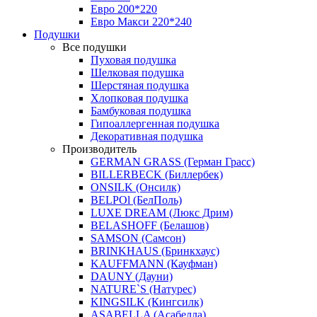
Евро 200*220
Евро Макси 220*240
Подушки
Все подушки
Пуховая подушка
Шелковая подушка
Шерстяная подушка
Хлопковая подушка
Бамбуковая подушка
Гипоаллергенная подушка
Декоративная подушка
Производитель
GERMAN GRASS (Герман Грасс)
BILLERBECK (Биллербек)
ONSILK (Онсилк)
BELPOl (БелПоль)
LUXE DREAM (Люкс Дрим)
BELASHOFF (Белашов)
SAMSON (Самсон)
BRINKHAUS (Бринкхаус)
KAUFFMANN (Кауфман)
DAUNY (Дауни)
NATURE`S (Натурес)
KINGSILK (Кингсилк)
ASABELLA (Асабелла)