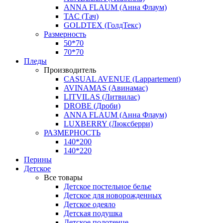
ANNA FLAUM (Анна Флаум)
TAC (Тач)
GOLDTEX (ГолдТекс)
Размерность
50*70
70*70
Пледы
Производитель
CASUAL AVENUE (Lappartement)
AVINAMAS (Авинамас)
LITVILAS (Литвилас)
DROBE (Дроби)
ANNA FLAUM (Анна Флаум)
LUXBERRY (Люксберри)
РАЗМЕРНОСТЬ
140*200
140*220
Перины
Детское
Все товары
Детское постельное белье
Детское для новорожденных
Детское одеяло
Детская подушка
Детское полотенце