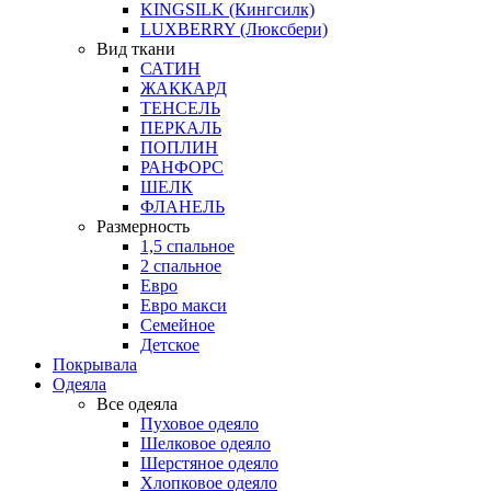
KINGSILK (Кингсилк)
LUXBERRY (Люксбери)
Вид ткани
САТИН
ЖАККАРД
ТЕНСЕЛЬ
ПЕРКАЛЬ
ПОПЛИН
РАНФОРС
ШЕЛК
ФЛАНЕЛЬ
Размерность
1,5 спальное
2 спальное
Евро
Евро макси
Семейное
Детское
Покрывала
Одеяла
Все одеяла
Пуховое одеяло
Шелковое одеяло
Шерстяное одеяло
Хлопковое одеяло