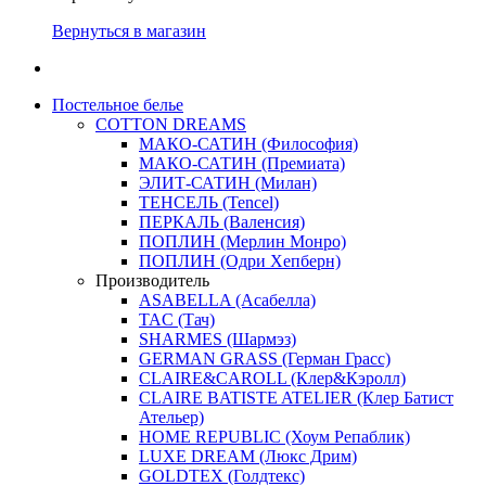
Вернуться в магазин
Постельное белье
COTTON DREAMS
МАКО-САТИН (Философия)
МАКО-САТИН (Премиата)
ЭЛИТ-САТИН (Милан)
ТЕНСЕЛЬ (Tencel)
ПЕРКАЛЬ (Валенсия)
ПОПЛИН (Мерлин Монро)
ПОПЛИН (Одри Хепберн)
Производитель
ASABELLA (Асабелла)
TAC (Тач)
SHARMES (Шармэз)
GERMAN GRASS (Герман Грасс)
CLAIRE&CAROLL (Клер&Кэролл)
CLAIRE BATISTE ATELIER (Клер Батист
Ательер)
HOME REPUBLIC (Хоум Репаблик)
LUXE DREAM (Люкс Дрим)
GOLDTEX (Голдтекс)