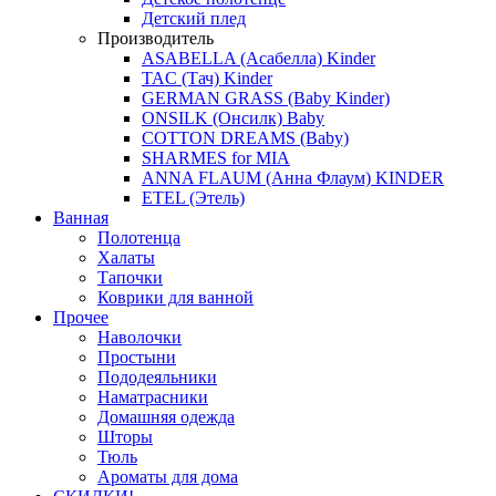
Детский плед
Производитель
ASABELLA (Асабелла) Kinder
TAC (Тач) Kinder
GERMAN GRASS (Baby Kinder)
ONSILK (Онсилк) Baby
COTTON DREAMS (Baby)
SHARMES for MIA
ANNA FLAUM (Анна Флаум) KINDER
ETEL (Этель)
Ванная
Полотенца
Халаты
Тапочки
Коврики для ванной
Прочее
Наволочки
Простыни
Пододеяльники
Наматрасники
Домашняя одежда
Шторы
Тюль
Ароматы для дома