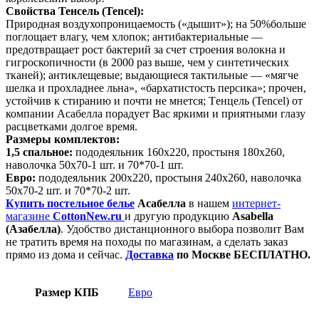
Свойства Тенсель (Tencel):
Природная воздухопроницаемость («дышит»); на 50%больше
поглощает влагу, чем хлопок; антибактериальные —
предотвращает рост бактерий за счет строения волокна и
гигроскопичности (в 2000 раз выше, чем у синтетических
тканей); антиклещевые; выдающиеся тактильные — «мягче
шелка и прохладнее льна», «бархатистость персика»; прочен,
устойчив к стиранию и почти не мнется; Tенцель (Tencel) от
компании Асабелла порадует Вас яркими и приятными глазу
расцветками долгое время.
Размеры комплектов:
1,5 спальное:
пододеяльник 160х220, простыня 180х260,
наволочка 50х70-1 шт. и 70*70-1 шт.
Евро:
пододеяльник 200х220, простыня 240х260, наволочка
50х70-2 шт. и 70*70-2 шт.
Купить постельное белье
Асабелла
в нашем
интернет-
магазине
CottonNew.ru
и другую продукцию
Asabella
(Азабелла)
. Удобство дистанционного выбора позволит Вам
не тратить время на походы по магазинам, а сделать заказ
прямо из дома и сейчас.
Доставка
по Москве БЕСПЛАТНО.
Размер КПБ
Евро