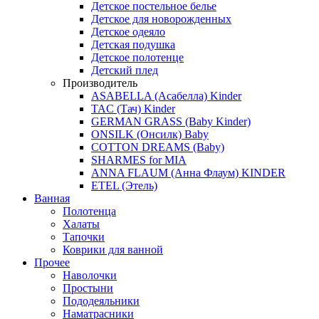
Детское постельное белье
Детское для новорожденных
Детское одеяло
Детская подушка
Детское полотенце
Детский плед
Производитель
ASABELLA (Асабелла) Kinder
TAC (Тач) Kinder
GERMAN GRASS (Baby Kinder)
ONSILK (Онсилк) Baby
COTTON DREAMS (Baby)
SHARMES for MIA
ANNA FLAUM (Анна Флаум) KINDER
ETEL (Этель)
Ванная
Полотенца
Халаты
Тапочки
Коврики для ванной
Прочее
Наволочки
Простыни
Пододеяльники
Наматрасники