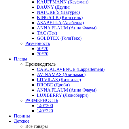
KAUFFMANN (Кауфман)
DAUNY (Дауни)
NATURE`S (Натурес)
KINGSILK (Кингсилк)
ASABELLA (Асабелла)
ANNA FLAUM (Анна Флаум)
TAC (Тач)
GOLDTEX (ГолдТекс)
Размерность
50*70
70*70
Пледы
Производитель
CASUAL AVENUE (Lappartement)
AVINAMAS (Авинамас)
LITVILAS (Литвилас)
DROBE (Дроби)
ANNA FLAUM (Анна Флаум)
LUXBERRY (Люксберри)
РАЗМЕРНОСТЬ
140*200
140*220
Перины
Детское
Все товары