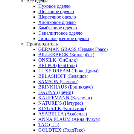
Все одеяла
Пуховое одеяло
Шелковое одеяло
Шерстяное одеяло
Хлопковое одеяло
Бамбуковое одеяло
Эвкалиптовое одеяло
Гипоаллергенное одеяло
Производитель
GERMAN GRASS (Герман Грасс)
BILLERBECK (Биллербек)
ONSILK (ОнСилк)
BELPOl (БелПоль)
LUXE DREAM (Люкс Дрим)
BELASHOFF (Белашов)
SAMSON (Самсон)
BRINKHAUS (Бринкхаус)
DAUNY (Дауни)
KAUFFMANN (Кауфман)
NATURE`S (Натурес)
KINGSILK (Кингсилк)
ASABELLA (Асабелла)
ANNA FLAUM (Анна Флаум)
TAC (Тач)
GOLDTEX (ГолдТекс)