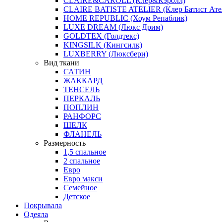
CLAIRE&CAROLL (Клер&Кэролл)
CLAIRE BATISTE ATELIER (Клер Батист Ате
HOME REPUBLIC (Хоум Репаблик)
LUXE DREAM (Люкс Дрим)
GOLDTEX (Голдтекс)
KINGSILK (Кингсилк)
LUXBERRY (Люксбери)
Вид ткани
САТИН
ЖАККАРД
ТЕНСЕЛЬ
ПЕРКАЛЬ
ПОПЛИН
РАНФОРС
ШЕЛК
ФЛАНЕЛЬ
Размерность
1,5 спальное
2 спальное
Евро
Евро макси
Семейное
Детское
Покрывала
Одеяла