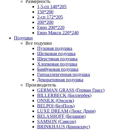
Размерность
1,5-сп 140*205
150*200
2-сп 172*205
200*200
Евро 200*220
Евро Макси 220*240
Подушки
Все подушки
Пуховая подушка
Шелковая подушка
Шерстяная подушка
Хлопковая подушка
Бамбуковая подушка
Гипоаллергенная подушка
Декоративная подушка
Производитель
GERMAN GRASS (Герман Грасс)
BILLERBECK (Биллербек)
ONSILK (Онсилк)
BELPOl (БелПоль)
LUXE DREAM (Люкс Дрим)
BELASHOFF (Белашов)
SAMSON (Самсон)
BRINKHAUS (Бринкхаус)