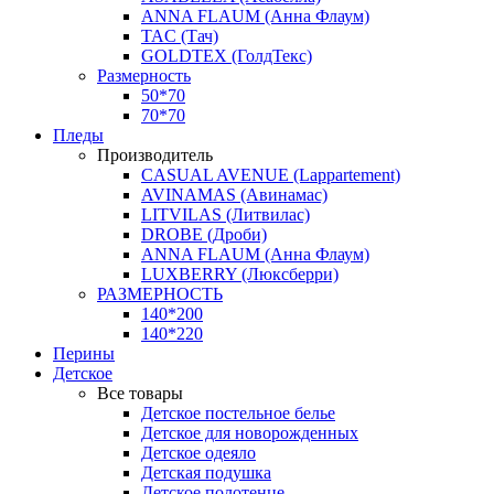
ANNA FLAUM (Анна Флаум)
TAC (Тач)
GOLDTEX (ГолдТекс)
Размерность
50*70
70*70
Пледы
Производитель
CASUAL AVENUE (Lappartement)
AVINAMAS (Авинамас)
LITVILAS (Литвилас)
DROBE (Дроби)
ANNA FLAUM (Анна Флаум)
LUXBERRY (Люксберри)
РАЗМЕРНОСТЬ
140*200
140*220
Перины
Детское
Все товары
Детское постельное белье
Детское для новорожденных
Детское одеяло
Детская подушка
Детское полотенце