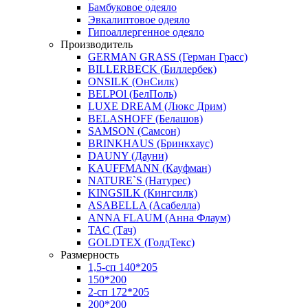
Бамбуковое одеяло
Эвкалиптовое одеяло
Гипоаллергенное одеяло
Производитель
GERMAN GRASS (Герман Грасс)
BILLERBECK (Биллербек)
ONSILK (ОнСилк)
BELPOl (БелПоль)
LUXE DREAM (Люкс Дрим)
BELASHOFF (Белашов)
SAMSON (Самсон)
BRINKHAUS (Бринкхаус)
DAUNY (Дауни)
KAUFFMANN (Кауфман)
NATURE`S (Натурес)
KINGSILK (Кингсилк)
ASABELLA (Асабелла)
ANNA FLAUM (Анна Флаум)
TAC (Тач)
GOLDTEX (ГолдТекс)
Размерность
1,5-сп 140*205
150*200
2-сп 172*205
200*200