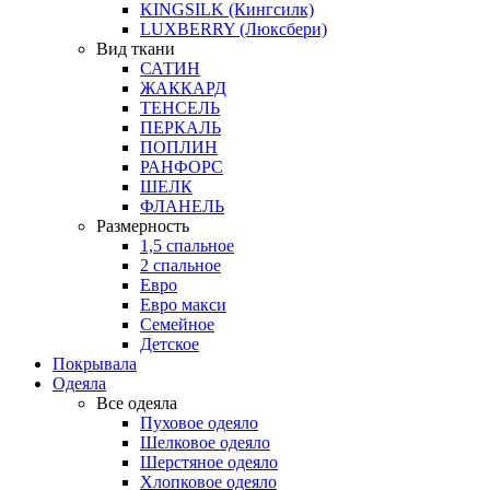
KINGSILK (Кингсилк)
LUXBERRY (Люксбери)
Вид ткани
САТИН
ЖАККАРД
ТЕНСЕЛЬ
ПЕРКАЛЬ
ПОПЛИН
РАНФОРС
ШЕЛК
ФЛАНЕЛЬ
Размерность
1,5 спальное
2 спальное
Евро
Евро макси
Семейное
Детское
Покрывала
Одеяла
Все одеяла
Пуховое одеяло
Шелковое одеяло
Шерстяное одеяло
Хлопковое одеяло