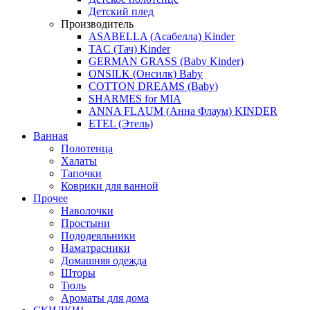
Детский плед
Производитель
ASABELLA (Асабелла) Kinder
TAC (Тач) Kinder
GERMAN GRASS (Baby Kinder)
ONSILK (Онсилк) Baby
COTTON DREAMS (Baby)
SHARMES for MIA
ANNA FLAUM (Анна Флаум) KINDER
ETEL (Этель)
Ванная
Полотенца
Халаты
Тапочки
Коврики для ванной
Прочее
Наволочки
Простыни
Пододеяльники
Наматрасники
Домашняя одежда
Шторы
Тюль
Ароматы для дома