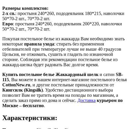
Размеры комплектов:
2-х сп.
: простыня 240*260, пододеяльник 180*215, наволочки
50*70-2 шт., 70*70-2 шт.
Евро
: простыня 240*260, пододеяльник 200*220, наволочки
50*70-2 шт., 70*70-2 шт.
Покупая постельное белье из жаккарда Вам необходимо знать
некоторые
правила ухода
: стирать без применения
отбеливателей при температуре лучше не выше 40 градусов
Цельсия, не отжимать, сушить и гладить по изнаночной
стороне. Соблюдая эти рекомендации постельное белье из
жаккард-шелка будет радовать Вас долгое время.
Купить постельное белье Жаккардовый шелк
и сатин
SB-
115
, Вы можете в нашем интернет-магазине постельного белья
CottonNew.ru
, и другие постельные принадлежности от
Кингсилк (Kingsilk)
.
Удобство дистанционного выбора
позволит Вам не тратить время на походы по магазинам, а
сделать заказ прямо из дома и сейчас.
Доставка
курьером по
Москве – бесплатно
.
Характеристики: