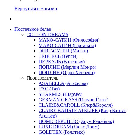
Вернуться в магазин
Постельное белье
COTTON DREAMS
МАКО-САТИН (Философия)
МАКО-САТИН (Премиата)
ЭЛИТ-САТИН (Милан)
ТЕНСЕЛЬ (Tencel)
ПЕРКАЛЬ (Валенсия)
ПОПЛИН (Мерлин Монро)
ПОПЛИН (Одри Хепберн)
Производитель
ASABELLA (Асабелла)
TAC (Тач)
SHARMES (Шармэз)
GERMAN GRASS (Герман Грасс)
CLAIRE&CAROLL (Клер&Кэролл)
CLAIRE BATISTE ATELIER (Клер Батист
Ательер)
HOME REPUBLIC (Хоум Репаблик)
LUXE DREAM (Люкс Дрим)
GOLDTEX (Голдтекс)