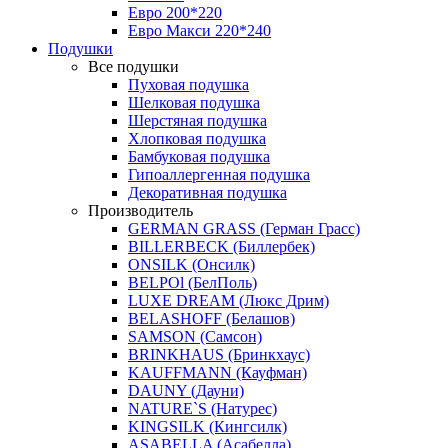
Евро 200*220
Евро Макси 220*240
Подушки
Все подушки
Пуховая подушка
Шелковая подушка
Шерстяная подушка
Хлопковая подушка
Бамбуковая подушка
Гипоаллергенная подушка
Декоративная подушка
Производитель
GERMAN GRASS (Герман Грасс)
BILLERBECK (Биллербек)
ONSILK (Онсилк)
BELPOl (БелПоль)
LUXE DREAM (Люкс Дрим)
BELASHOFF (Белашов)
SAMSON (Самсон)
BRINKHAUS (Бринкхаус)
KAUFFMANN (Кауфман)
DAUNY (Дауни)
NATURE`S (Натурес)
KINGSILK (Кингсилк)
ASABELLA (Асабелла)