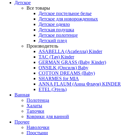
Детское
Все товары
Детское постельное белье
Детское для новорожденных
Детское одеяло
Детская подушка
Детское полотенце
Детский плед
Производитель
ASABELLA (Асабелла) Kinder
TAC (Тач) Kinder
GERMAN GRASS (Baby Kinder)
ONSILK (Онсилк) Baby
COTTON DREAMS (Baby)
SHARMES for MIA
ANNA FLAUM (Анна Флаум) KINDER
ETEL (Этель)
Ванная
Полотенца
Халаты
Тапочки
Коврики для ванной
Прочее
Наволочки
Простыни