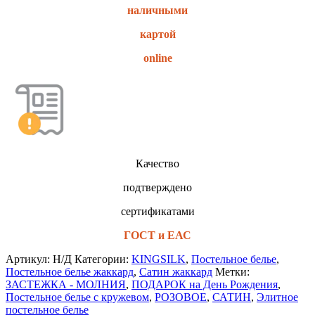
наличными
картой
online
Качество
подтверждено
сертификатами
ГОСТ и ЕАС
Артикул:
Н/Д
Категории:
KINGSILK
,
Постельное белье
,
Постельное белье жаккард
,
Сатин жаккард
Метки:
ЗАСТЕЖКА - МОЛНИЯ
,
ПОДАРОК на День Рождения
,
Постельное белье с кружевом
,
РОЗОВОЕ
,
САТИН
,
Элитное
постельное белье