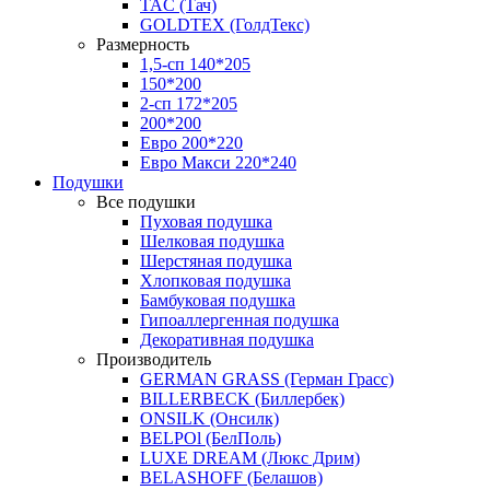
TAC (Тач)
GOLDTEX (ГолдТекс)
Размерность
1,5-сп 140*205
150*200
2-сп 172*205
200*200
Евро 200*220
Евро Макси 220*240
Подушки
Все подушки
Пуховая подушка
Шелковая подушка
Шерстяная подушка
Хлопковая подушка
Бамбуковая подушка
Гипоаллергенная подушка
Декоративная подушка
Производитель
GERMAN GRASS (Герман Грасс)
BILLERBECK (Биллербек)
ONSILK (Онсилк)
BELPOl (БелПоль)
LUXE DREAM (Люкс Дрим)
BELASHOFF (Белашов)