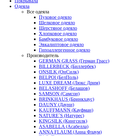
Покрывала
Одеяла
Все одеяла
Пуховое одеяло
Шелковое одеяло
Шерстяное одеяло
Хлопковое одеяло
Бамбуковое одеяло
Эвкалиптовое одеяло
Гипоаллергенное одеяло
Производитель
GERMAN GRASS (Герман Грасс)
BILLERBECK (Биллербек)
ONSILK (ОнСилк)
BELPOl (БелПоль)
LUXE DREAM (Люкс Дрим)
BELASHOFF (Белашов)
SAMSON (Самсон)
BRINKHAUS (Бринкхаус)
DAUNY (Дауни)
KAUFFMANN (Кауфман)
NATURE`S (Натурес)
KINGSILK (Кингсилк)
ASABELLA (Асабелла)
ANNA FLAUM (Анна Флаум)