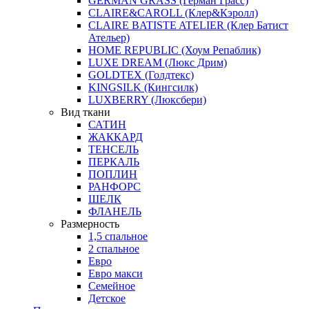
GERMAN GRASS (Герман Грасс)
CLAIRE&CAROLL (Клер&Кэролл)
CLAIRE BATISTE ATELIER (Клер Батист
Ательер)
HOME REPUBLIC (Хоум Репаблик)
LUXE DREAM (Люкс Дрим)
GOLDTEX (Голдтекс)
KINGSILK (Кингсилк)
LUXBERRY (Люксбери)
Вид ткани
САТИН
ЖАККАРД
ТЕНСЕЛЬ
ПЕРКАЛЬ
ПОПЛИН
РАНФОРС
ШЕЛК
ФЛАНЕЛЬ
Размерность
1,5 спальное
2 спальное
Евро
Евро макси
Семейное
Детское