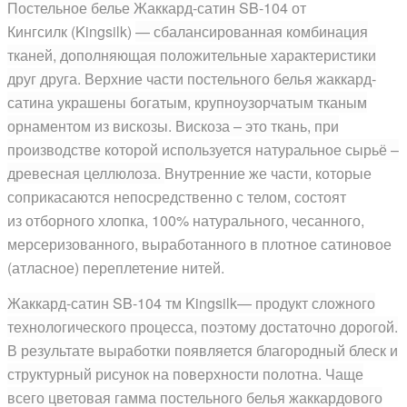
Постельное белье Жаккард-сатин SB-104
от
Кингсилк (Kingsilk)
— сбалансированная комбинация
тканей, дополняющая положительные характеристики
друг друга. Верхние части постельного белья жаккард-
сатина украшены богатым, крупноузорчатым тканым
орнаментом из вискозы. Вискоза – это ткань, при
производстве которой используется натуральное сырьё –
древесная целлюлоза.
Внутренние же части, которые
соприкасаются непосредственно с телом, состоят
из отборного хлопка, 100% натурального, чесанного,
мерсеризованного, выработанного в плотное сатиновое
(атласное) переплетение нитей.
Жаккард-сатин SB-104 тм Kingsilk— продукт сложного
технологического процесса, поэтому достаточно дорогой.
В результате выработки появляется благородный блеск и
структурный рисунок на поверхности полотна. Чаще
всего цветовая гамма постельного белья жаккардового