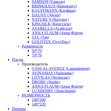
SAMSON (Самсон)
BRINKHAUS (Бринкхаус)
KAUFFMANN (Кауфман)
DAUNY (Дауни)
NATURE`S (Натурес)
KINGSILK (Кингсилк)
ASABELLA (Асабелла)
ANNA FLAUM (Анна Флаум)
TAC (Тач)
GOLDTEX (ГолдТекс)
Размерность
50*70
70*70
Пледы
Производитель
CASUAL AVENUE (Lappartement)
AVINAMAS (Авинамас)
LITVILAS (Литвилас)
DROBE (Дроби)
ANNA FLAUM (Анна Флаум)
LUXBERRY (Люксберри)
РАЗМЕРНОСТЬ
140*200
140*220
Перины