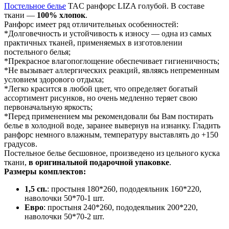
Постельное белье
TAC ранфорс LIZA голубой. В составе
ткани —
100% хлопок
.
Ранфорс имеет ряд отличительных особенностей:
*Долговечность и устойчивость к износу — одна из самых
практичных тканей, применяемых в изготовлении
постельного белья;
*Прекрасное влагопоглощение обеспечивает гигиеничность;
*Не вызывает аллергических реакций, являясь непременным
условием здорового отдыха;
*Легко красится в любой цвет, что определяет богатый
ассортимент рисунков, но очень медленно теряет свою
первоначальную яркость;
*Перед применением мы рекомендовали бы Вам постирать
белье в холодной воде, заранее вывернув на изнанку. Гладить
ранфорс немного влажным, температуру выставлять до +150
градусов.
Постельное белье бесшовное, произведено из цельного куска
ткани,
в оригинальной подарочной упаковке
.
Размеры комплектов:
1,5 сп.
: простыня 180*260, пододеяльник 160*220,
наволочки 50*70-1 шт.
Евро
: простыня 240*260, пододеяльник 200*220,
наволочки 50*70-2 шт.