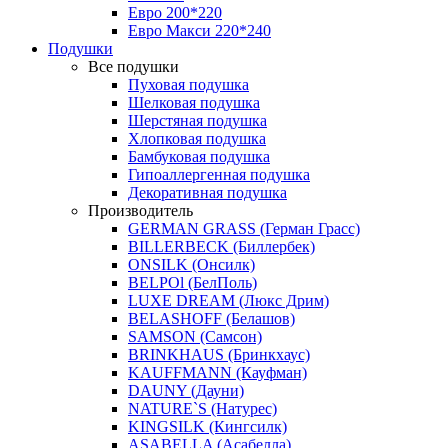
Евро 200*220
Евро Макси 220*240
Подушки
Все подушки
Пуховая подушка
Шелковая подушка
Шерстяная подушка
Хлопковая подушка
Бамбуковая подушка
Гипоаллергенная подушка
Декоративная подушка
Производитель
GERMAN GRASS (Герман Грасс)
BILLERBECK (Биллербек)
ONSILK (Онсилк)
BELPOl (БелПоль)
LUXE DREAM (Люкс Дрим)
BELASHOFF (Белашов)
SAMSON (Самсон)
BRINKHAUS (Бринкхаус)
KAUFFMANN (Кауфман)
DAUNY (Дауни)
NATURE`S (Натурес)
KINGSILK (Кингсилк)
ASABELLA (Асабелла)