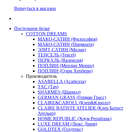
Вернуться в магазин
Постельное белье
COTTON DREAMS
МАКО-САТИН (Философия)
МАКО-САТИН (Премиата)
ЭЛИТ-САТИН (Милан)
ТЕНСЕЛЬ (Tencel)
ПЕРКАЛЬ (Валенсия)
ПОПЛИН (Мерлин Монро)
ПОПЛИН (Одри Хепберн)
Производитель
ASABELLA (Асабелла)
TAC (Тач)
SHARMES (Шармэз)
GERMAN GRASS (Герман Грасс)
CLAIRE&CAROLL (Клер&Кэролл)
CLAIRE BATISTE ATELIER (Клер Батист
Ательер)
HOME REPUBLIC (Хоум Репаблик)
LUXE DREAM (Люкс Дрим)
GOLDTEX (Голдтекс)