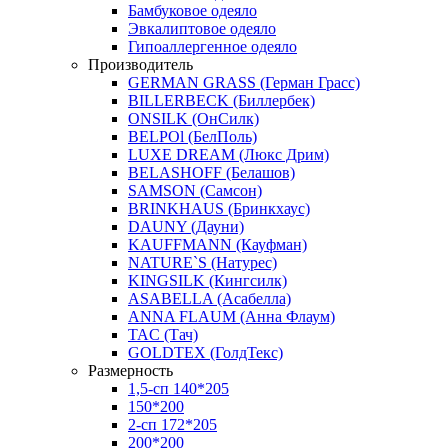
Бамбуковое одеяло
Эвкалиптовое одеяло
Гипоаллергенное одеяло
Производитель
GERMAN GRASS (Герман Грасс)
BILLERBECK (Биллербек)
ONSILK (ОнСилк)
BELPOl (БелПоль)
LUXE DREAM (Люкс Дрим)
BELASHOFF (Белашов)
SAMSON (Самсон)
BRINKHAUS (Бринкхаус)
DAUNY (Дауни)
KAUFFMANN (Кауфман)
NATURE`S (Натурес)
KINGSILK (Кингсилк)
ASABELLA (Асабелла)
ANNA FLAUM (Анна Флаум)
TAC (Тач)
GOLDTEX (ГолдТекс)
Размерность
1,5-сп 140*205
150*200
2-сп 172*205
200*200