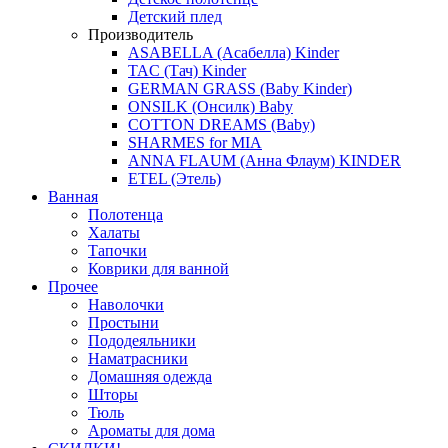
Детский плед
Производитель
ASABELLA (Асабелла) Kinder
TAC (Тач) Kinder
GERMAN GRASS (Baby Kinder)
ONSILK (Онсилк) Baby
COTTON DREAMS (Baby)
SHARMES for MIA
ANNA FLAUM (Анна Флаум) KINDER
ETEL (Этель)
Ванная
Полотенца
Халаты
Тапочки
Коврики для ванной
Прочее
Наволочки
Простыни
Пододеяльники
Наматрасники
Домашняя одежда
Шторы
Тюль
Ароматы для дома