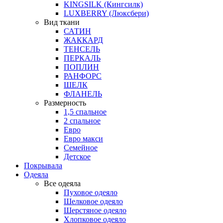
KINGSILK (Кингсилк)
LUXBERRY (Люксбери)
Вид ткани
САТИН
ЖАККАРД
ТЕНСЕЛЬ
ПЕРКАЛЬ
ПОПЛИН
РАНФОРС
ШЕЛК
ФЛАНЕЛЬ
Размерность
1,5 спальное
2 спальное
Евро
Евро макси
Семейное
Детское
Покрывала
Одеяла
Все одеяла
Пуховое одеяло
Шелковое одеяло
Шерстяное одеяло
Хлопковое одеяло