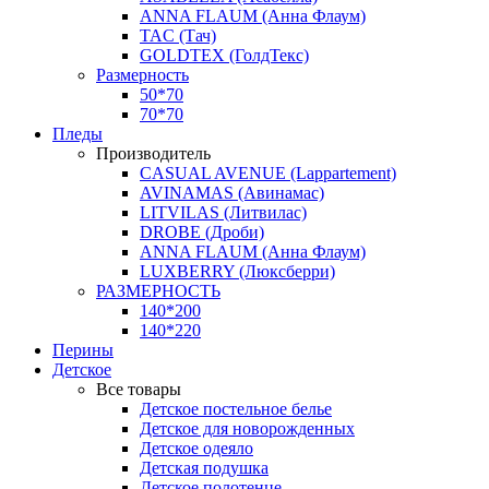
ANNA FLAUM (Анна Флаум)
TAC (Тач)
GOLDTEX (ГолдТекс)
Размерность
50*70
70*70
Пледы
Производитель
CASUAL AVENUE (Lappartement)
AVINAMAS (Авинамас)
LITVILAS (Литвилас)
DROBE (Дроби)
ANNA FLAUM (Анна Флаум)
LUXBERRY (Люксберри)
РАЗМЕРНОСТЬ
140*200
140*220
Перины
Детское
Все товары
Детское постельное белье
Детское для новорожденных
Детское одеяло
Детская подушка
Детское полотенце