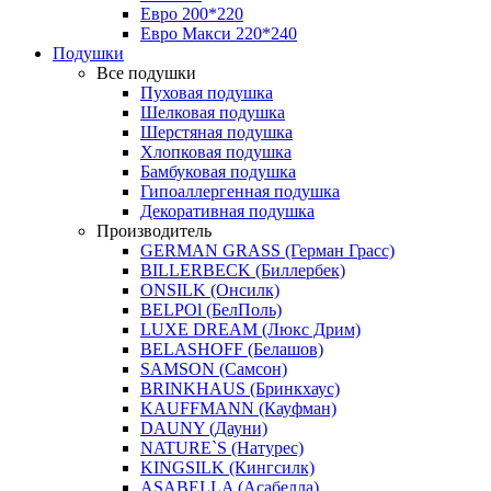
Евро 200*220
Евро Макси 220*240
Подушки
Все подушки
Пуховая подушка
Шелковая подушка
Шерстяная подушка
Хлопковая подушка
Бамбуковая подушка
Гипоаллергенная подушка
Декоративная подушка
Производитель
GERMAN GRASS (Герман Грасс)
BILLERBECK (Биллербек)
ONSILK (Онсилк)
BELPOl (БелПоль)
LUXE DREAM (Люкс Дрим)
BELASHOFF (Белашов)
SAMSON (Самсон)
BRINKHAUS (Бринкхаус)
KAUFFMANN (Кауфман)
DAUNY (Дауни)
NATURE`S (Натурес)
KINGSILK (Кингсилк)
ASABELLA (Асабелла)