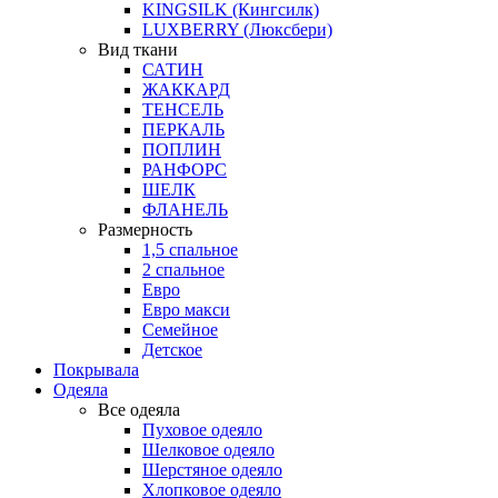
KINGSILK (Кингсилк)
LUXBERRY (Люксбери)
Вид ткани
САТИН
ЖАККАРД
ТЕНСЕЛЬ
ПЕРКАЛЬ
ПОПЛИН
РАНФОРС
ШЕЛК
ФЛАНЕЛЬ
Размерность
1,5 спальное
2 спальное
Евро
Евро макси
Семейное
Детское
Покрывала
Одеяла
Все одеяла
Пуховое одеяло
Шелковое одеяло
Шерстяное одеяло
Хлопковое одеяло