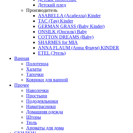
Детский плед
Производитель
ASABELLA (Асабелла) Kinder
TAC (Тач) Kinder
GERMAN GRASS (Baby Kinder)
ONSILK (Онсилк) Baby
COTTON DREAMS (Baby)
SHARMES for MIA
ANNA FLAUM (Анна Флаум) KINDER
ETEL (Этель)
Ванная
Полотенца
Халаты
Тапочки
Коврики для ванной
Прочее
Наволочки
Простыни
Пододеяльники
Наматрасники
Домашняя одежда
Шторы
Тюль
Ароматы для дома