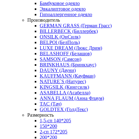
Бамбуковое одеяло
Эвкалиптовое одеяло
Гипоаллергенное одеяло
Производитель
GERMAN GRASS (Герман Грасс)
BILLERBECK (Биллербек)
ONSILK (ОнСилк)
BELPOl (БелПоль)
LUXE DREAM (Люкс Дрим)
BELASHOFF (Белашов)
SAMSON (Самсон)
BRINKHAUS (Бринкхаус)
DAUNY (Дауни)
KAUFFMANN (Кауфман)
NATURE`S (Натурес)
KINGSILK (Кингсилк)
ASABELLA (Асабелла)
ANNA FLAUM (Анна Флаум)
TAC (Тач)
GOLDTEX (ГолдТекс)
Размерность
1,5-сп 140*205
150*200
2-сп 172*205
200*200