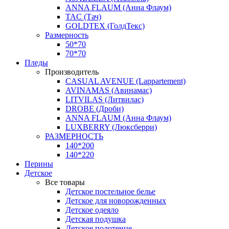
ANNA FLAUM (Анна Флаум)
TAC (Тач)
GOLDTEX (ГолдТекс)
Размерность
50*70
70*70
Пледы
Производитель
CASUAL AVENUE (Lappartement)
AVINAMAS (Авинамас)
LITVILAS (Литвилас)
DROBE (Дроби)
ANNA FLAUM (Анна Флаум)
LUXBERRY (Люксберри)
РАЗМЕРНОСТЬ
140*200
140*220
Перины
Детское
Все товары
Детское постельное белье
Детское для новорожденных
Детское одеяло
Детская подушка
Детское полотенце