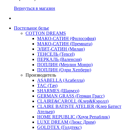
Вернуться в магазин
Постельное белье
COTTON DREAMS
МАКО-САТИН (Философия)
МАКО-САТИН (Премиата)
ЭЛИТ-САТИН (Милан)
ТЕНСЕЛЬ (Tencel)
ПЕРКАЛЬ (Валенсия)
ПОПЛИН (Мерлин Монро)
ПОПЛИН (Одри Хепберн)
Производитель
ASABELLA (Асабелла)
TAC (Тач)
SHARMES (Шармэз)
GERMAN GRASS (Герман Грасс)
CLAIRE&CAROLL (Клер&Кэролл)
CLAIRE BATISTE ATELIER (Клер Батист
Ательер)
HOME REPUBLIC (Хоум Репаблик)
LUXE DREAM (Люкс Дрим)
GOLDTEX (Голдтекс)