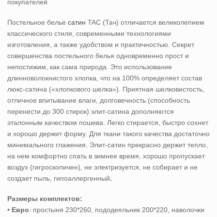
покупателей
Постельное белье
сатин
TAC (Тач) отличается великолепием
классического стиля, современными технологиями
изготовления, а также удобством и практичностью. Секрет
совершенства постельного белья одновременно прост и
непостижим, как сама природа. Это использование
длинноволокнистого хлопка, что на 100% определяет состав
люкс-сатина («хлопкового шелка»). Приятная шелковистость,
отличное впитывание влаги, долговечность (способность
перенести до 300 стирок) элит-сатина дополняются
эталонным качеством пошива. Легко стирается, быстро сохнет
и хорошо держит форму. Для ткани такого качества достаточно
минимального глажения. Элит-сатин прекрасно держит тепло,
на нем комфортно спать в зимнее время, хорошо пропускает
воздух (гигроскопичен), не электризуется, не собирает и не
создает пыль, гипоаллергенный
.
Размеры комплектов:
•
Евро
: простыня 230*260, пододеяльник 200*220, наволочки