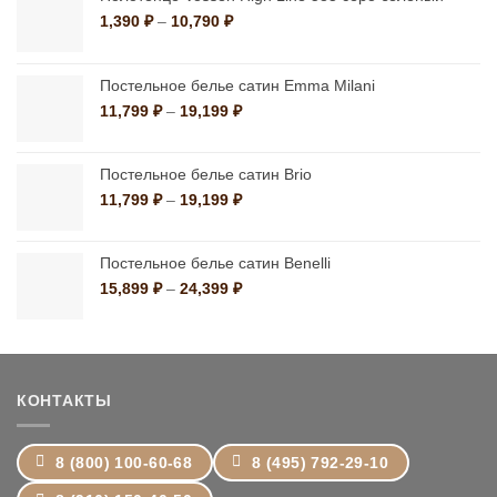
Диапазон
1,390
₽
–
10,790
₽
цен:
1,390 ₽
–
Постельное белье сатин Emma Milani
10,790 ₽
Диапазон
11,799
₽
–
19,199
₽
цен:
11,799 ₽
–
Постельное белье сатин Brio
19,199 ₽
Диапазон
11,799
₽
–
19,199
₽
цен:
11,799 ₽
–
Постельное белье сатин Benelli
19,199 ₽
Диапазон
15,899
₽
–
24,399
₽
цен:
15,899 ₽
–
24,399 ₽
КОНТАКТЫ
8 (800) 100-60-68
8 (495) 792-29-10