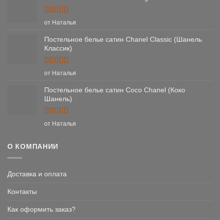
Оценка
5
от Наталья
из 5
Постельное белье сатин Chanel Classic (Шанель
Классик)
Оценка
5
от Наталья
из 5
Постельное белье сатин Coco Chanel (Коко
Шанель)
Оценка
5
от Наталья
из 5
О КОМПАНИИ
Доставка и оплата
Контакты
Как оформить заказ?