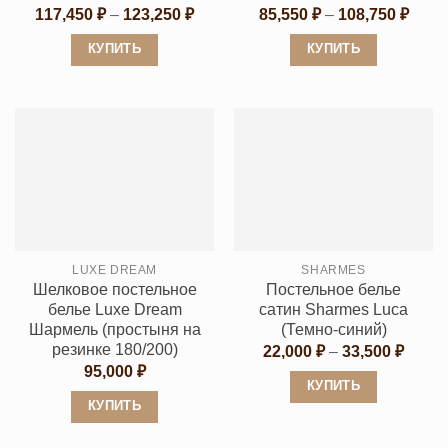
Диапазон
Диап
117,450
₽
–
123,250
₽
85,550
₽
–
108,750
₽
цен:
цен:
117,450 ₽
85,55
КУПИТЬ
КУПИТЬ
–
–
123,250 ₽
108,7
Этот
Этот
товар
товар
имеет
имеет
несколько
несколько
вариаций.
вариаций.
Опции
Опции
можно
можно
выбрать
выбрать
LUXE DREAM
SHARMES
на
на
Шелковое постельное
Постельное белье
странице
странице
белье Luxe Dream
сатин Sharmes Luca
товара.
товара.
Шармель (простыня на
(Темно-синий)
резинке 180/200)
Диапа
22,000
₽
–
33,500
₽
цен:
95,000
₽
22,00
КУПИТЬ
–
КУПИТЬ
33,50
Этот
Этот
товар