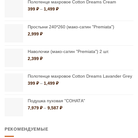
Опции
Опции
Полотенце махровое Cotton Dreams Cream
можно
можно
Диапазон
399
₽
–
1,499
₽
цен:
выбрать
выбрать
399 ₽
на
на
–
Простыни 240*260 (мако-сатин "Premiata")
странице
странице
1,499 ₽
2,999
₽
товара.
товара.
Наволочки (мако-сатин "Premiata") 2 шт.
2,399
₽
Полотенце махровое Cotton Dreams Lavander Grey
Диапазон
399
₽
–
1,499
₽
цен:
399 ₽
–
Подушка пуховая "СОНАТА"
1,499 ₽
Диапазон
7,979
₽
–
9,587
₽
цен:
7,979 ₽
–
РЕКОМЕНДУЕМЫЕ
9,587 ₽