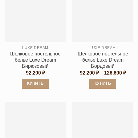
имеет
несколько
несколько
вариаций.
вариаций.
Опции
Опции
можно
можно
выбрать
выбрать
на
LUXE DREAM
LUXE DREAM
на
странице
Шелковое постельное
Шелковое постельное
странице
товара.
белье Luxe Dream
белье Luxe Dream
товара.
Бирюзовый
Бордовый
Диап
92,200
₽
92,200
₽
–
126,600
₽
цен:
92,20
КУПИТЬ
КУПИТЬ
–
126,6
Этот
Этот
товар
товар
имеет
имеет
несколько
несколько
вариаций.
вариаций.
Опции
Опции