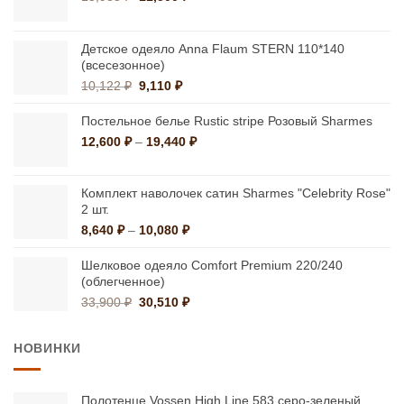
цена
цена:
составляла
11,500 ₽.
13,985 ₽.
Детское одеяло Anna Flaum STERN 110*140
(всесезонное)
Первоначальная
Текущая
10,122
₽
9,110
₽
цена
цена:
составляла
9,110 ₽.
Постельное белье Rustic stripe Розовый Sharmes
10,122 ₽.
Диапазон
12,600
₽
–
19,440
₽
цен:
12,600 ₽
–
Комплект наволочек сатин Sharmes "Celebrity Rose"
2 шт.
19,440 ₽
Диапазон
8,640
₽
–
10,080
₽
цен:
8,640 ₽
Шелковое одеяло Comfort Premium 220/240
–
(облегченное)
10,080 ₽
Первоначальная
Текущая
33,900
₽
30,510
₽
цена
цена:
составляла
30,510 ₽.
НОВИНКИ
33,900 ₽.
Полотенце Vossen High Line 583 серо-зеленый