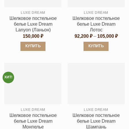
можно
можно
выбрать
выбрать
LUXE DREAM
LUXE DREAM
на
на
Шелковое постельное
Шелковое постельное
странице
странице
белье Luxe Dream
белье Luxe Dream
товара.
товара.
Lanyon (Ланьон)
Лотос
Диап
150,000
₽
92,200
₽
–
105,000
₽
цен:
92,20
КУПИТЬ
КУПИТЬ
–
105,0
Этот
Этот
товар
товар
имеет
имеет
несколько
несколько
ХИТ!
вариаций.
вариаций.
Опции
Опции
можно
можно
выбрать
выбрать
LUXE DREAM
LUXE DREAM
на
на
Шелковое постельное
Шелковое постельное
странице
странице
белье Luxe Dream
белье Luxe Dream
товара.
товара.
Монпелье
Шампань