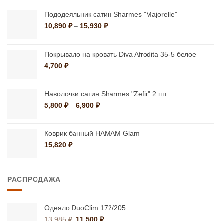
Пододеяльник сатин Sharmes "Majorelle"
Диапазон
10,890
₽
–
15,930
₽
цен:
10,890 ₽
–
Покрывало на кровать Diva Afrodita 35-5 белое
15,930 ₽
4,700
₽
Наволочки сатин Sharmes "Zefir" 2 шт.
Диапазон
5,800
₽
–
6,900
₽
цен:
5,800 ₽
–
Коврик банный HAMAM Glam
6,900 ₽
15,820
₽
РАСПРОДАЖА
Одеяло DuoClim 172/205
Первоначальная
Текущая
13,985
₽
11,500
₽