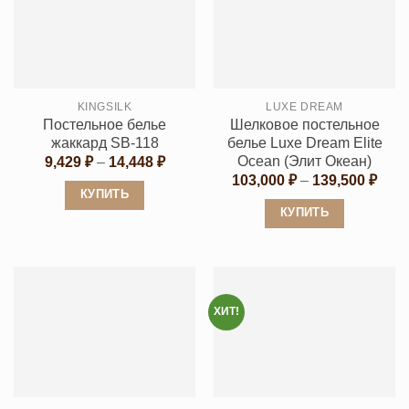
вариаций.
вариаций.
Опции
Опции
можно
можно
выбрать
выбрать
KINGSILK
LUXE DREAM
на
на
Постельное белье
Шелковое постельное
странице
странице
жаккард SB-118
белье Luxe Dream Elite
товара.
товара.
Ocean (Элит Океан)
Диапазон
9,429
₽
–
14,448
₽
цен:
Диап
103,000
₽
–
139,500
₽
9,429 ₽
цен:
КУПИТЬ
–
103,
КУПИТЬ
14,448 ₽
Этот
–
139,
Этот
товар
товар
имеет
имеет
несколько
несколько
вариаций.
ХИТ!
вариаций.
Опции
Опции
можно
можно
выбрать
выбрать
на