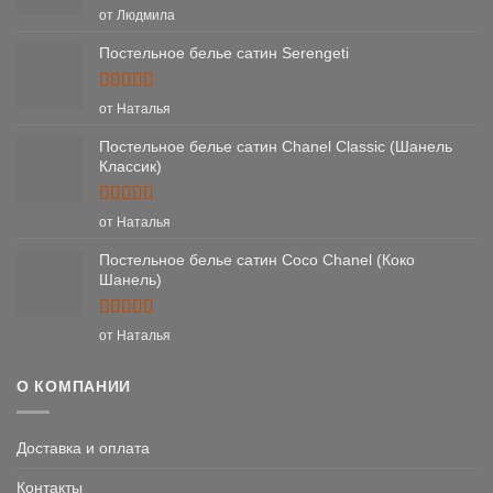
Оценка
5
от Людмила
из 5
Постельное белье сатин Serengeti
Оценка
5
от Наталья
из 5
Постельное белье сатин Chanel Classic (Шанель
Классик)
Оценка
5
от Наталья
из 5
Постельное белье сатин Coco Chanel (Коко
Шанель)
Оценка
5
от Наталья
из 5
О КОМПАНИИ
Доставка и оплата
Контакты