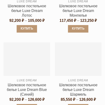
LUXE DREAM
LUXE DREAM
на
странице
Шелковое постельное
Шелковое постельное
странице
товара.
белье Luxe Dream
белье Luxe Dream
товара.
Лотос
Монпелье
Диапазон
Диап
92,200
₽
–
105,000
₽
117,450
₽
–
123,250
₽
цен:
цен:
92,200 ₽
117,
КУПИТЬ
КУПИТЬ
–
–
105,000 ₽
123,
Этот
Этот
товар
товар
имеет
имеет
несколько
несколько
вариаций.
вариаций.
Опции
Опции
можно
можно
выбрать
выбрать
LUXE DREAM
LUXE DREAM
на
на
Шелковое постельное
Шелковое постельное
странице
странице
белье Luxe Dream Blue
белье Luxe Dream
товара.
товара.
(Синий)
Шармель
Диапазон
Диап
92,200
₽
–
126,600
₽
85,550
₽
–
126,600
₽
цен:
цен: