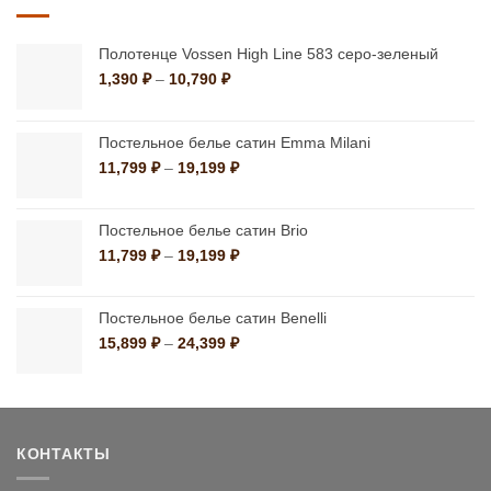
42,660 ₽
Полотенце Vossen High Line 583 серо-зеленый
Диапазон
1,390
₽
–
10,790
₽
цен:
1,390 ₽
–
Постельное белье сатин Emma Milani
10,790 ₽
Диапазон
11,799
₽
–
19,199
₽
цен:
11,799 ₽
–
Постельное белье сатин Brio
19,199 ₽
Диапазон
11,799
₽
–
19,199
₽
цен:
11,799 ₽
–
Постельное белье сатин Benelli
19,199 ₽
Диапазон
15,899
₽
–
24,399
₽
цен:
15,899 ₽
–
24,399 ₽
КОНТАКТЫ