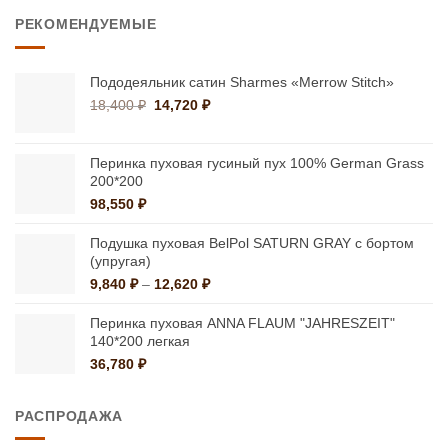
–
РЕКОМЕНДУЕМЫЕ
9,587 ₽
Пододеяльник сатин Sharmes «Merrow Stitch»
Первоначальная
Текущая
18,400
₽
14,720
₽
цена
цена:
составляла
14,720 ₽.
18,400 ₽.
Перинка пуховая гусиный пух 100% German Grass
200*200
98,550
₽
Подушка пуховая BelPol SATURN GRAY с бортом
(упругая)
Диапазон
9,840
₽
–
12,620
₽
цен:
9,840 ₽
Перинка пуховая ANNA FLAUM "JAHRESZEIT"
–
140*200 легкая
12,620 ₽
36,780
₽
РАСПРОДАЖА