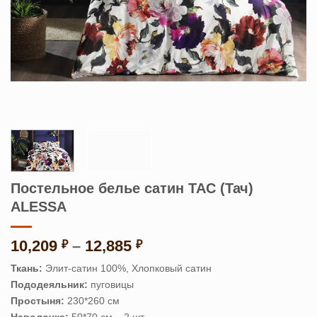
Постельное белье сатин TAC (Тач)
ALESSA
Диапазон
10,209
–
12,885
₽
₽
цен:
Ткань:
Элит-сатин 100%, Хлопковый сатин
10,209 ₽
Пододеяльник:
пуговицы
–
Простыня:
230*260 см
12,885 ₽