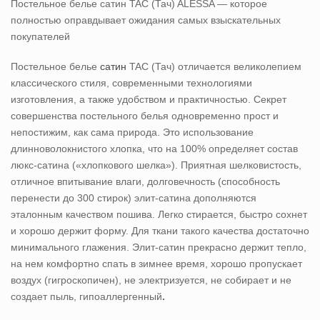
Постельное белье сатин TAC (Тач) ALESSA — которое
полностью оправдывает ожидания самых взыскательных
покупателей
Постельное белье
сатин
TAC (Тач) отличается великолепием
классического стиля, современными технологиями
изготовления, а также удобством и практичностью. Секрет
совершенства постельного белья одновременно прост и
непостижим, как сама природа. Это использование
длинноволокнистого хлопка, что на 100% определяет состав
люкс-сатина («хлопкового шелка»). Приятная шелковистость,
отличное впитывание влаги, долговечность (способность
перенести до 300 стирок) элит-сатина дополняются
эталонным качеством пошива. Легко стирается, быстро сохнет
и хорошо держит форму. Для ткани такого качества достаточно
минимального глажения. Элит-сатин прекрасно держит тепло,
на нем комфортно спать в зимнее время, хорошо пропускает
воздух (гигроскопичен), не электризуется, не собирает и не
создает пыль, гипоаллергенный
.