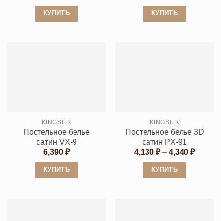
КУПИТЬ
КУПИТЬ
Этот
Этот
товар
товар
имеет
имеет
несколько
несколько
вариаций.
вариаций.
Опции
Опции
можно
можно
выбрать
выбрать
KINGSILK
KINGSILK
на
на
Постельное белье
Постельное белье 3D
странице
странице
сатин VX-9
сатин PX-91
товара.
товара.
Диапаз
6,390
₽
4,130
₽
–
4,340
₽
цен:
4,130 ₽
КУПИТЬ
КУПИТЬ
–
4,340 ₽
Этот
Этот
товар
товар
имеет
имеет
несколько
несколько