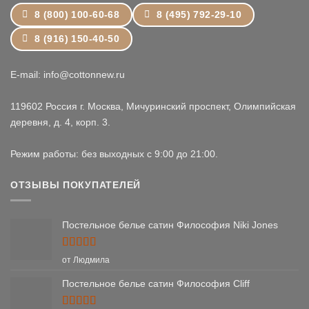
8 (800) 100-60-68
8 (495) 792-29-10
8 (916) 150-40-50
E-mail: info@cottonnew.ru
119602 Россия г. Москва, Мичуринский проспект, Олимпийская
деревня, д. 4, корп. 3.
Режим работы: без выходных с 9:00 до 21:00.
ОТЗЫВЫ ПОКУПАТЕЛЕЙ
Постельное белье сатин Философия Niki Jones
Оценка
5
от Людмила
из 5
Постельное белье сатин Философия Cliff