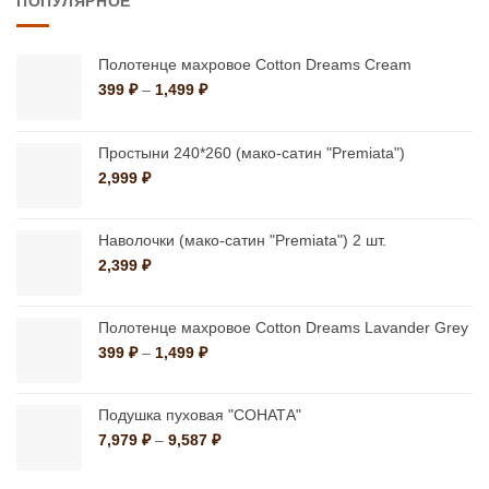
ПОПУЛЯРНОЕ
несколько
несколько
вариаций.
вариаций.
Опции
Опции
Полотенце махровое Cotton Dreams Cream
можно
можно
Диапазон
399
₽
–
1,499
₽
цен:
выбрать
выбрать
399 ₽
на
на
–
Простыни 240*260 (мако-сатин "Premiata")
странице
странице
1,499 ₽
2,999
₽
товара.
товара.
Наволочки (мако-сатин "Premiata") 2 шт.
2,399
₽
Полотенце махровое Cotton Dreams Lavander Grey
Диапазон
399
₽
–
1,499
₽
цен:
399 ₽
–
Подушка пуховая "СОНАТА"
1,499 ₽
Диапазон
7,979
₽
–
9,587
₽
цен:
7,979 ₽