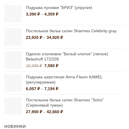
Подушка пуховая "БРИЗ" (упругая)
Диапазон
3,390
₽
–
4,359
₽
цен:
3,390 ₽
–
Постельное белье сатин Sharmes Celebrity gray
4,359 ₽
Диапазон
23,920
₽
–
34,920
₽
цен:
23,920 ₽
–
Одеяло хлопковое "Белый хлопок" (легкое)
Belashoff 172/205
34,920 ₽
Первоначальная
Текущая
10,340
₽
7,580
₽
цена
цена:
составляла
7,580 ₽.
Подушка шерстяная Anna Flaum KAMEL
10,340 ₽.
(регулируемая)
Диапазон
6,057
₽
–
7,194
₽
цен:
6,057 ₽
Постельное белье сатин Sharmes "Soho"
–
(Сиреневый туман)
7,194 ₽
Диапазон
27,900
₽
–
42,660
₽
цен:
27,900 ₽
НОВИНКИ
–