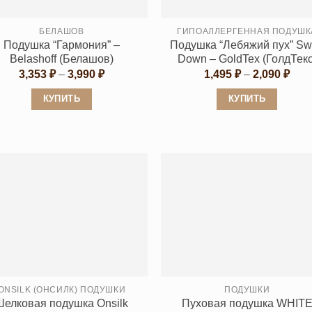
БЕЛАШОВ
ГИПОАЛЛЕРГЕННАЯ ПОДУШК
Подушка “Гармония” –
Подушка “Лебяжий пух” S
Belashoff (Белашов)
Down – GoldTex (ГолдТекс
Диапазон
Диа
3,353
₽
–
3,990
₽
1,495
₽
–
2,090
₽
цен:
цен:
3,353 ₽
1,49
КУПИТЬ
КУПИТЬ
–
–
3,990 ₽
2,09
Этот
Этот
товар
товар
имеет
имеет
несколько
несколько
вариаций.
вариаций.
Опции
Опции
можно
можно
выбрать
выбрать
на
на
странице
странице
ONSILK (ОНСИЛК) ПОДУШКИ
ПОДУШКИ
товара.
товара.
Шелковая подушка Onsilk
Пуховая подушка WHIT