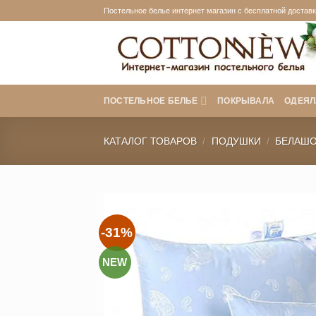
Skip
Постельное белье интернет магазин с бесплатной доставко
to
content
ПОСТЕЛЬНОЕ БЕЛЬЕ
ПОКРЫВАЛА
ОДЕЯЛ
КАТАЛОГ ТОВАРОВ
/
ПОДУШКИ
/
БЕЛАШ
-31%
NEW