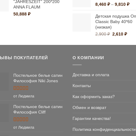
"JAHRESZEIT" 200*200
–
1
Ди
8,460
₽
–
9,810
₽
ANNA FLAUM
7,018 ₽
цен
50,888
₽
8,4
Детская подушка Ons
–
Classic Baby 40*60
(низкая)
9,8
Первонача
Тек
2,900
₽
2,610
₽
цена
цена
составляла
2,61
2,900 ₽.
ЗЫВЫ ПОКУПАТЕЛЕЙ
О КОМПАНИИ
Доставка и оплата
Постельное белье сатин
Философия Niki Jones
Контакты
Оценка
5
Как оформить заказ?
от Людмила
из 5
Постельное белье сатин
Обмен и возврат
Философия Cliff
Гарантии качества!
Оценка
5
от Людмила
Политика конфиденциальности
из 5