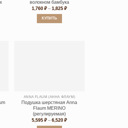
х
волокном бамбука
Диапазон
1,760
₽
–
1,825
₽
цен:
1,760 ₽
КУПИТЬ
–
1,825 ₽
Этот
товар
имеет
несколько
вариаций.
Опции
можно
выбрать
на
странице
ANNA FLAUM (АННА ФЛАУМ)
товара.
aum
Подушка шерстяная Anna
Flaum MERINO
(регулируемая)
пазон
:
Диапазон
5,595
₽
–
6,520
₽
48 ₽
цен: