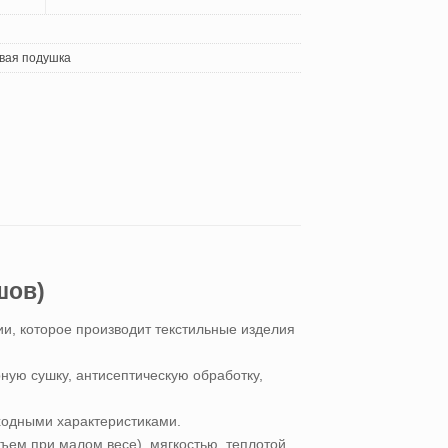
вая подушка
шов)
и, которое производит текстильные изделия
ную сушку, антисептическую обработку,
ходными характеристиками.
ъем при малом весе), мягкостью, теплотой