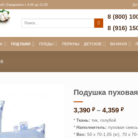
й | Ежедневно с 9:00 до 21:00
Ди
8 (800) 10
Искать:
8 (916) 15
А
ПОДУШКИ
ПЛЕДЫ
ПЕРИНЫ
ДЕТСКОЕ
ВАННАЯ
ОВ
Подушка пуховая
Диа
3,390
–
4,359
₽
₽
цен:
*
Ткань:
тик, голубой
3,39
*
Наполнитель:
пуховая смесь
–
*
Вес:
50 х 70-1,05 (кг), 70 х 70-
4,35