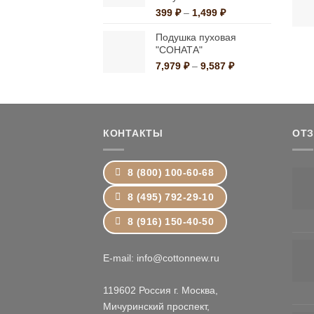
Диапазон
399
₽
–
1,499
₽
цен:
Подушка пуховая
399 ₽
"СОНАТА"
–
1,499 ₽
Диапазон
7,979
₽
–
9,587
₽
цен:
7,979 ₽
–
9,587 ₽
КОНТАКТЫ
ОТ
8 (800) 100-60-68
8 (495) 792-29-10
8 (916) 150-40-50
E-mail: info@cottonnew.ru
119602 Россия г. Москва,
Мичуринский проспект,