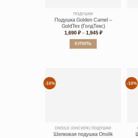
ПОДУШКИ
Подушка Golden Camel –
GoldTex (ГолдТекс)
Диапазон
1,690
₽
–
1,945
₽
цен:
1,690 ₽
КУПИТЬ
–
1,945 ₽
Этот
товар
имеет
несколько
вариаций.
-10%
-10%
Опции
можно
выбрать
на
странице
ONSILK (ОНСИЛК) ПОДУШКИ
товара.
Шелковая подушка Onsilk