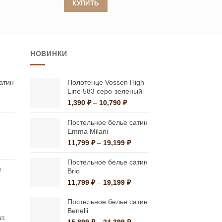
5,595 ₽
КУПИТЬ
073 ₽
–
6,520 ₽
Этот
товар
имеет
НОВИНКИ
несколько
вариаций.
Опции
атин
Полотенце Vossen High
Line 583 серо-зеленый
можно
Диапазон
Диапазон
1,390
₽
–
10,790
₽
выбрать
ен:
цен:
на
0,880 ₽
1,390 ₽
Постельное белье сатин
странице
–
–
Emma Milani
2,490 ₽
10,790 ₽
товара.
Диапазон
11,799
₽
–
19,199
₽
альная
екущая
цен:
на:
11,799 ₽
Постельное белье сатин
н
а
,900 ₽.
–
Brio
19,199 ₽
Диапазон
11,799
₽
–
19,199
₽
Диапазон
цен:
ен:
11,799 ₽
Постельное белье сатин
0,170 ₽
–
Benelli
–
т.
19,199 ₽
Диапазон
15,899
₽
–
24,399
₽