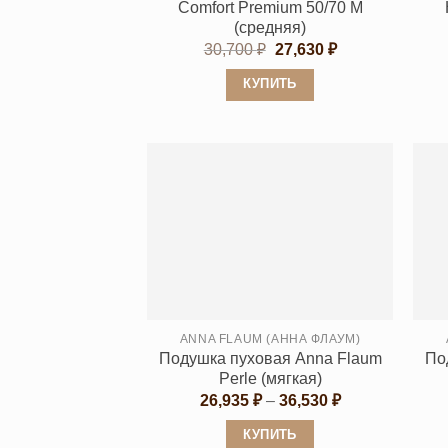
Comfort Premium 50/70 M
(средняя)
Первоначальная
Текущая
30,700
₽
27,630
₽
цена
цена:
составляла
27,630 ₽.
КУПИТЬ
30,700 ₽.
Этот
товар
имеет
несколько
вариаций.
Опции
можно
выбрать
на
странице
ANNA FLAUM (АННА ФЛАУМ)
Подушка пуховая Anna Flaum
По
товара.
Perle (мягкая)
Диапазон
26,935
₽
–
36,530
₽
цен:
26,935 ₽
КУПИТЬ
–