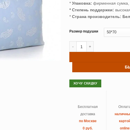
*
Упаковка:
фирменная сумка,
* Степень поддержки:
высока
*
Страна производитель: Бела
Размер подушки
Количество товара Подушка пух
Б
ХОЧУ СКИДКУ
Бесплатная
Оплат
доставка
наличн
по Москве
карто
0 руб.
online