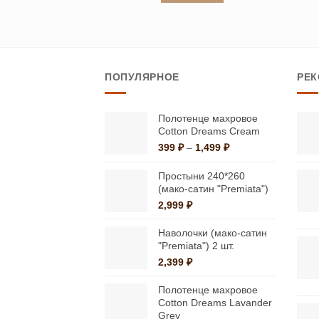
36,530 ₽
Этот
товар
имеет
несколько
ПОПУЛЯРНОЕ
РЕ
вариаций.
Опции
можно
Полотенце махровое
Cotton Dreams Cream
выбрать
Диапазон
399
₽
–
1,499
₽
на
цен:
странице
399 ₽
Простыни 240*260
–
(мако-сатин "Premiata")
товара.
1,499 ₽
2,999
₽
Наволочки (мако-сатин
"Premiata") 2 шт.
2,399
₽
Полотенце махровое
Cotton Dreams Lavander
Grey