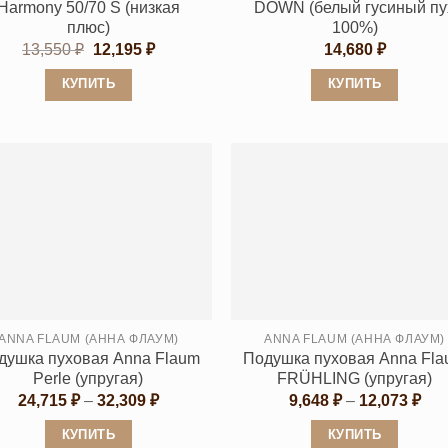
Harmony 50/70 S (низкая
DOWN (белый гусиный пу
плюс)
100%)
Первоначальная
Текущая
13,550
₽
12,195
₽
14,680
₽
цена
цена:
составляла
12,195 ₽.
КУПИТЬ
КУПИТЬ
13,550 ₽.
Этот
Этот
товар
товар
имеет
имеет
несколько
несколько
вариаций.
вариаций.
Опции
Опции
можно
можно
выбрать
выбрать
на
на
странице
странице
ANNA FLAUM (АННА ФЛАУМ)
ANNA FLAUM (АННА ФЛАУМ)
душка пуховая Anna Flaum
Подушка пуховая Anna Fl
товара.
товара.
Perle (упругая)
FRÜHLING (упругая)
Диапазон
Диа
24,715
₽
–
32,309
₽
9,648
₽
–
12,073
₽
цен:
цен
24,715 ₽
9,6
КУПИТЬ
КУПИТЬ
–
–