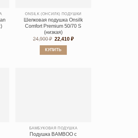
А
ONSILK (ОНСИЛК) ПОДУШКИ
wan
Шелковая подушка Onsilk
)
Comfort Premium 50/70 S
(низкая)
пазон
Первоначальная
Текущая
24,900
₽
22,410
₽
5 ₽
цена
цена:
составляла
22,410 ₽.
КУПИТЬ
0 ₽
24,900 ₽.
Этот
товар
имеет
несколько
вариаций.
Опции
можно
выбрать
на
странице
БАМБУКОВАЯ ПОДУШКА
E
Подушка BAMBOO с
товара.