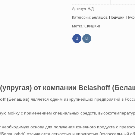
Артикул:
Н/Д
Категории:
Белашов
,
Подушки
,
Пухо
Метка:
СКИДКИ!
упругая) от компании Belashoff (Бела
off (Белашов)
является одним из крупнейших предприятий в Росси
ную мойку с применением специальных средств, высокотемператур
т необходимую основу для получения конечного продукта с превос
 (Белашофф) отличаются легкостью и упругостью (колоссальный об