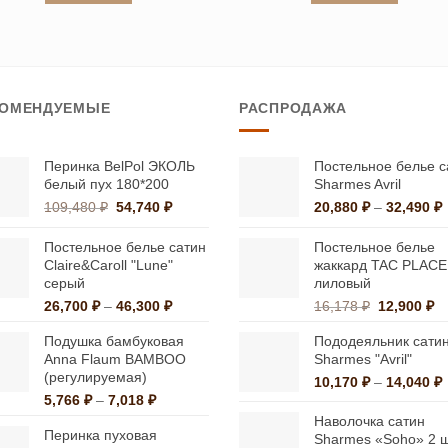
32,309 ₽
12,
Этот
Этот
товар
товар
имеет
имеет
несколько
несколько
КОМЕНДУЕМЫЕ
РАСПРОДАЖА
вариаций.
вариаций.
Опции
Опции
можно
можно
Перинка BelPol ЭКОЛЬ
Постельное белье с
белый пух 180*200
Sharmes Avril
выбрать
выбрать
Первоначальная
Текущая
109,480
₽
54,740
₽
20,880
₽
–
32,490
₽
на
на
цена
цена:
ц
странице
странице
составляла
54,740 ₽.
2
Постельное белье сатин
Постельное белье
109,480 ₽.
Claire&Caroll "Lune"
жаккард TAC PLACE
товара.
товара.
3
серый
лиловый
Диапазон
Первонач
Т
26,700
₽
–
46,300
₽
16,178
₽
12,900
₽
цен:
цена
це
Подушка бамбуковая
Пододеяльник сати
26,700 ₽
составлял
12
Anna Flaum BAMBOO
Sharmes "Avril"
–
16,178 ₽.
(регулируемая)
46,300 ₽
10,170
₽
–
14,040
₽
Диапазон
5,766
₽
–
7,018
₽
ц
цен:
1
Наволочка сатин
Перинка пуховая
5,766 ₽
Sharmes «Soho» 2 ш