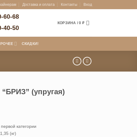
зайнерам
Доставка и оплата
Контакты
Вход
0-60-68
КОРЗИНА /
0
₽
0-40-50
ПРОЧЕЕ
СКИДКИ!
 “БРИЗ” (упругая)
пазон
0 ₽
 первой категории
1,35 (кг)
9 ₽