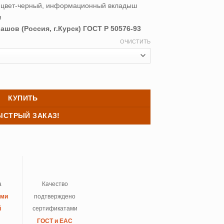
 цвет-черный, информационный вкладыш
я
шов (Россия, г.Курск) ГОСТ Р 50576-93
ОЧИСТИТЬ
овая "БРИЗ" (упругая)
КУПИТЬ
ЫСТРЫЙ ЗАКАЗ!
а
Качество
ыми
подтверждено
й
сертификатами
ГОСТ и ЕАС