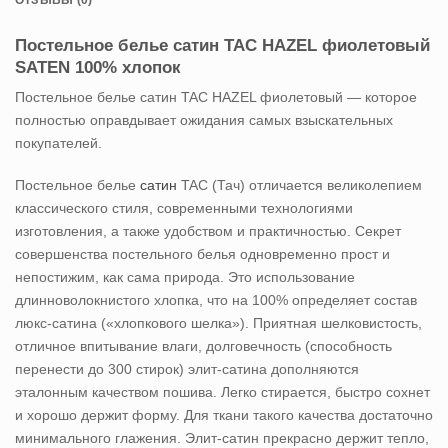
ОТЗЫВЫ (0)
Постельное белье сатин TAC HAZEL фиолетовый
SATEN 100% хлопок
Постельное белье сатин TAC HAZEL фиолетовый — которое
полностью оправдывает ожидания самых взыскательных
покупателей.
Постельное белье
сатин
TAC (Тач) отличается великолепием
классического стиля, современными технологиями
изготовления, а также удобством и практичностью. Секрет
совершенства постельного белья одновременно прост и
непостижим, как сама природа. Это использование
длинноволокнистого хлопка, что на 100% определяет состав
люкс-сатина («хлопкового шелка»). Приятная шелковистость,
отличное впитывание влаги, долговечность (способность
перенести до 300 стирок) элит-сатина дополняются
эталонным качеством пошива. Легко стирается, быстро сохнет
и хорошо держит форму. Для ткани такого качества достаточно
минимального глажения. Элит-сатин прекрасно держит тепло,