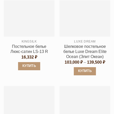
имеет
имеет
несколько
несколько
вариаций.
вариаций.
Опции
Опции
можно
можно
выбрать
выбрать
KINGSILK
LUXE DREAM
на
на
Постельное белье
Шелковое постельное
странице
странице
Люкс-сатин LS-13 R
белье Luxe Dream Elite
товара.
товара.
Ocean (Элит Океан)
16,332
₽
Диап
103,000
₽
–
139,500
₽
цен:
КУПИТЬ
103,
КУПИТЬ
Этот
–
139,
Этот
товар
товар
имеет
имеет
несколько
несколько
вариаций.
вариаций.
Опции
Опции
можно