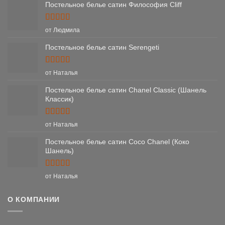
Постельное белье сатин Философия Cliff
Оценка
5
от Людмила
из 5
Постельное белье сатин Serengeti
Оценка
5
от Наталья
из 5
Постельное белье сатин Chanel Classic (Шанель
Классик)
Оценка
5
от Наталья
из 5
Постельное белье сатин Coco Chanel (Коко
Шанель)
Оценка
5
от Наталья
из 5
О КОМПАНИИ