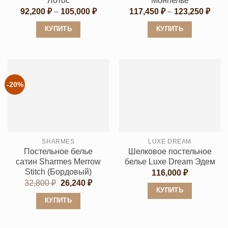
Лотос
Монпелье
Диапазон
Диап
92,200
₽
–
105,000
₽
117,450
₽
–
123,250
₽
цен:
цен:
92,200 ₽
117,
КУПИТЬ
КУПИТЬ
–
–
105,000 ₽
123,
Этот
Этот
товар
товар
имеет
имеет
несколько
несколько
-20%
вариаций.
вариаций.
Опции
Опции
можно
можно
выбрать
выбрать
SHARMES
LUXE DREAM
на
на
Постельное белье
Шелковое постельное
странице
странице
сатин Sharmes Merrow
белье Luxe Dream Эдем
товара.
товара.
Stitch (Бордовый)
116,000
₽
Первоначальная
Текущая
32,800
₽
26,240
₽
цена
цена:
КУПИТЬ
составляла
26,240 ₽.
КУПИТЬ
Этот
32,800 ₽.
Этот
товар
товар