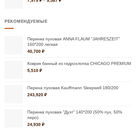
7,979
₽
–
9,587
₽
цен:
7,979 ₽
–
РЕКОМЕНДУЕМЫЕ
9,587 ₽
Перинка пуховая ANNA FLAUM "JAHRESZEIT"
160*200 легкая
40,700
₽
Коврик банный из гидрохлопка CHICAGO PREMIUM
5,510
₽
Перина пуховая Kauffmann Sleepwell 180/200
243,920
₽
Перинка пуховая "Дуэт" 140*200 (50% пух, 50%
перо)
24,930
₽