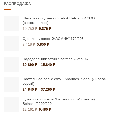
РАСПРОДАЖА
Шелковая подушка Onsilk Athletica 50/70 XXL
(высокая плюс)
Первоначальная
Текущая
10,750
₽
9,675
₽
цена
цена:
составляла
9,675 ₽.
Одеяло пуховое "ЖАСМИН" 172/205
10,750 ₽.
Первоначальная
Текущая
7,418
₽
5,850
₽
цена
цена:
составляла
5,850 ₽.
7,418 ₽.
Пододеяльник сатин Sharmes «Amour»
Диапазон
10,890
₽
–
15,840
₽
цен:
10,890 ₽
–
Постельное белье сатин Sharmes "Soho" (Лилово-
серый)
15,840 ₽
Диапазон
24,840
₽
–
37,260
₽
цен:
24,840 ₽
Одеяло хлопковое "Белый хлопок" (легкое)
–
Belashoff 200/220
37,260 ₽
Первоначальная
Текущая
12,161
₽
9,480
₽