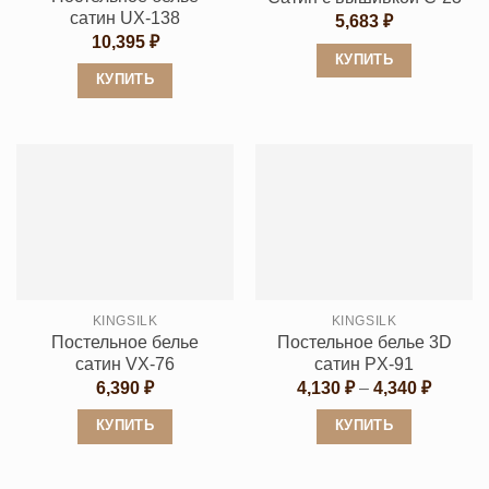
сатин UX-138
5,683
₽
10,395
₽
КУПИТЬ
КУПИТЬ
Этот
Этот
товар
товар
имеет
имеет
несколько
несколько
вариаций.
вариаций.
Опции
Опции
можно
можно
выбрать
выбрать
на
KINGSILK
KINGSILK
на
странице
Постельное белье
Постельное белье 3D
странице
товара.
сатин VX-76
сатин PX-91
товара.
Диапаз
6,390
₽
4,130
₽
–
4,340
₽
цен:
4,130 ₽
КУПИТЬ
КУПИТЬ
–
4,340 ₽
Этот
Этот
товар
товар