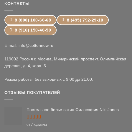
КОНТАКТЫ
8 (800) 100-60-68
8 (495) 792-29-10
8 (916) 150-40-50
E-mail: info@cottonnew.ru
119602 Россия г. Москва, Мичуринский проспект, Олимпийская
деревня, д. 4, корп. 3.
Режим работы: без выходных с 9:00 до 21:00.
ОТЗЫВЫ ПОКУПАТЕЛЕЙ
Постельное белье сатин Философия Niki Jones
Оценка
5
от Людмила
из 5