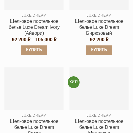
можно
выбрать
выбрать
на
LUXE DREAM
LUXE DREAM
на
странице
Шелковое постельное
Шелковое постельное
странице
товара.
белье Luxe Dream Ivory
белье Luxe Dream
товара.
(Айвори)
Бирюзовый
Диапазон
92,200
₽
–
105,000
₽
92,200
₽
цен:
92,200 ₽
КУПИТЬ
КУПИТЬ
–
105,000 ₽
Этот
Этот
товар
товар
имеет
имеет
несколько
несколько
ХИТ!
вариаций.
вариаций.
Опции
Опции
можно
можно
выбрать
выбрать
LUXE DREAM
LUXE DREAM
на
на
Шелковое постельное
Шелковое постельное
странице
странице
белье Luxe Dream
белье Luxe Dream
товара.
товара.