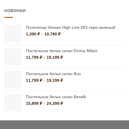
цена
цена:
составляла
9,480 ₽.
НОВИНКИ
12,161 ₽.
Полотенце Vossen High Line 583 серо-зеленый
Диапазон
1,390
₽
–
10,790
₽
цен:
1,390 ₽
–
Постельное белье сатин Emma Milani
10,790 ₽
Диапазон
11,799
₽
–
19,199
₽
цен:
11,799 ₽
–
Постельное белье сатин Brio
19,199 ₽
Диапазон
11,799
₽
–
19,199
₽
цен:
11,799 ₽
–
Постельное белье сатин Benelli
19,199 ₽
Диапазон
15,899
₽
–
24,399
₽
цен:
15,899 ₽
–
24,399 ₽