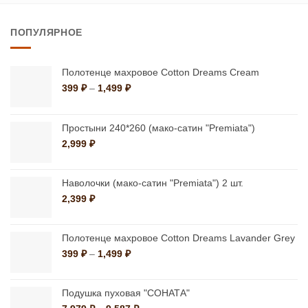
имеет
имеет
несколько
ПОПУЛЯРНОЕ
несколько
вариаций.
вариаций.
Опции
Опции
можно
Полотенце махровое Cotton Dreams Cream
можно
Диапазон
399
₽
–
1,499
₽
выбрать
цен:
выбрать
на
399 ₽
на
странице
–
Простыни 240*260 (мако-сатин "Premiata")
странице
1,499 ₽
товара.
2,999
₽
товара.
Наволочки (мако-сатин "Premiata") 2 шт.
2,399
₽
Полотенце махровое Cotton Dreams Lavander Grey
Диапазон
399
₽
–
1,499
₽
цен:
399 ₽
–
Подушка пуховая "СОНАТА"
1,499 ₽
Диапазон