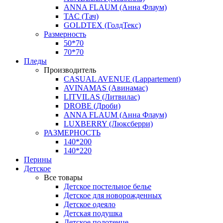
ANNA FLAUM (Анна Флаум)
TAC (Тач)
GOLDTEX (ГолдТекс)
Размерность
50*70
70*70
Пледы
Производитель
CASUAL AVENUE (Lappartement)
AVINAMAS (Авинамас)
LITVILAS (Литвилас)
DROBE (Дроби)
ANNA FLAUM (Анна Флаум)
LUXBERRY (Люксберри)
РАЗМЕРНОСТЬ
140*200
140*220
Перины
Детское
Все товары
Детское постельное белье
Детское для новорожденных
Детское одеяло
Детская подушка
Детское полотенце