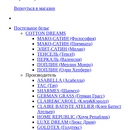
Вернуться в магазин
Постельное белье
COTTON DREAMS
МАКО-САТИН (Философия)
МАКО-САТИН (Премиата)
ЭЛИТ-САТИН (Милан)
ТЕНСЕЛЬ (Tencel)
ПЕРКАЛЬ (Валенсия)
ПОПЛИН (Мерлин Монро)
ПОПЛИН (Одри Хепберн)
Производитель
ASABELLA (Асабелла)
TAC (Тач)
SHARMES (Шармэз)
GERMAN GRASS (Герман Грасс)
CLAIRE&CAROLL (Клер&Кэролл)
CLAIRE BATISTE ATELIER (Клер Батист
Ательер)
HOME REPUBLIC (Хоум Репаблик)
LUXE DREAM (Люкс Дрим)
GOLDTEX (Голдтекс)