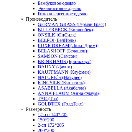
Бамбуковое одеяло
Эвкалиптовое одеяло
Гипоаллергенное одеяло
Производитель
GERMAN GRASS (Герман Грасс)
BILLERBECK (Биллербек)
ONSILK (ОнСилк)
BELPOl (БелПоль)
LUXE DREAM (Люкс Дрим)
BELASHOFF (Белашов)
SAMSON (Самсон)
BRINKHAUS (Бринкхаус)
DAUNY (Дауни)
KAUFFMANN (Кауфман)
NATURE`S (Натурес)
KINGSILK (Кингсилк)
ASABELLA (Асабелла)
ANNA FLAUM (Анна Флаум)
TAC (Тач)
GOLDTEX (ГолдТекс)
Размерность
1,5-сп 140*205
150*200
2-сп 172*205
200*200