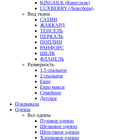
KINGSILK (Кингсилк)
LUXBERRY (Люксбери)
Вид ткани
САТИН
ЖАККАРД
ТЕНСЕЛЬ
ПЕРКАЛЬ
ПОПЛИН
РАНФОРС
ШЕЛК
ФЛАНЕЛЬ
Размерность
1,5 спальное
2 спальное
Евро
Евро макси
Семейное
Детское
Покрывала
Одеяла
Все одеяла
Пуховое одеяло
Шелковое одеяло
Шерстяное одеяло
Хлопковое одеяло