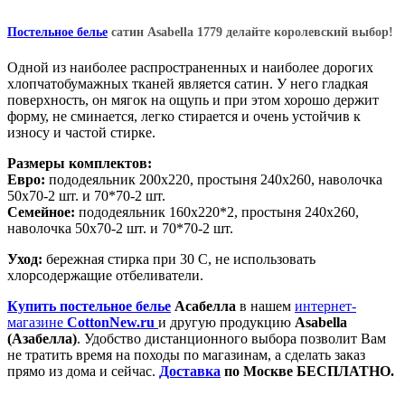
Постельное белье
сатин Asabella 1779 делайте королевский выбор!
Одной из наиболее распространенных и наиболее дорогих
хлопчатобумажных тканей является сатин. У него гладкая
поверхность, он мягок на ощупь и при этом хорошо держит
форму, не сминается, легко стирается и очень устойчив к
износу и частой стирке.
Размеры комплектов:
Евро:
пододеяльник 200х220, простыня 240х260, наволочка
50х70-2 шт. и 70*70-2 шт.
Семейное:
пододеяльник 160х220*2, простыня 240х260,
наволочка 50х70-2 шт. и 70*70-2 шт.
Уход:
бережная стирка при 30 С, не использовать
хлорсодержащие отбеливатели.
Купить постельное белье
Асабелла
в нашем
интернет-
магазине
CottonNew.ru
и другую продукцию
Asabella
(Азабелла)
. Удобство дистанционного выбора позволит Вам
не тратить время на походы по магазинам, а сделать заказ
прямо из дома и сейчас.
Доставка
по Москве БЕСПЛАТНО.