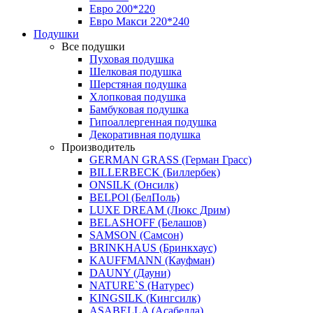
Евро 200*220
Евро Макси 220*240
Подушки
Все подушки
Пуховая подушка
Шелковая подушка
Шерстяная подушка
Хлопковая подушка
Бамбуковая подушка
Гипоаллергенная подушка
Декоративная подушка
Производитель
GERMAN GRASS (Герман Грасс)
BILLERBECK (Биллербек)
ONSILK (Онсилк)
BELPOl (БелПоль)
LUXE DREAM (Люкс Дрим)
BELASHOFF (Белашов)
SAMSON (Самсон)
BRINKHAUS (Бринкхаус)
KAUFFMANN (Кауфман)
DAUNY (Дауни)
NATURE`S (Натурес)
KINGSILK (Кингсилк)
ASABELLA (Асабелла)