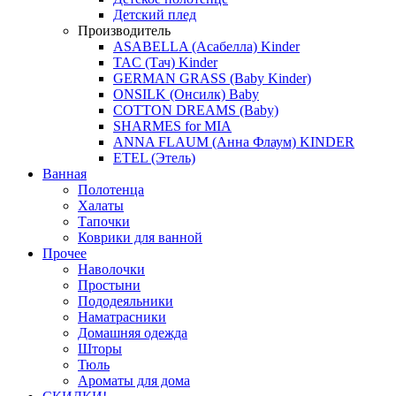
Детский плед
Производитель
ASABELLA (Асабелла) Kinder
TAC (Тач) Kinder
GERMAN GRASS (Baby Kinder)
ONSILK (Онсилк) Baby
COTTON DREAMS (Baby)
SHARMES for MIA
ANNA FLAUM (Анна Флаум) KINDER
ETEL (Этель)
Ванная
Полотенца
Халаты
Тапочки
Коврики для ванной
Прочее
Наволочки
Простыни
Пододеяльники
Наматрасники
Домашняя одежда
Шторы
Тюль
Ароматы для дома