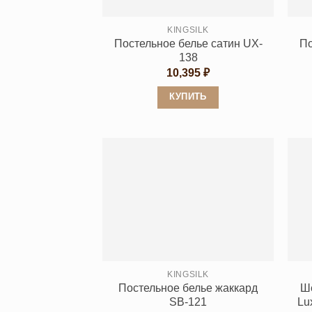
KINGSILK
Постельное белье сатин UX-
По
138
10,395
₽
КУПИТЬ
Этот
товар
имеет
несколько
вариаций.
Опции
можно
выбрать
на
странице
KINGSILK
Постельное белье жаккард
Ше
товара.
SB-121
Lu