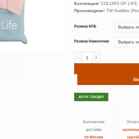
Коллекция:
COLORS OF LIFE
Произведено:
ТМ Goldtex (Рос
Размер КПБ
Размер Наволочки
Количество товара Постельное 
Б
ХОЧУ СКИДКУ
Бесплатная
Оплат
доставка
наличн
по Москве
карто