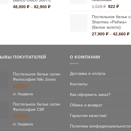
Bianco Ottico 300ТС
Первонача
Текущ
Диапазон
1,028
₽
822
₽
48,000
₽
–
82,900
₽
цена
цена:
цен:
Постельное белье с
составляла
822 ₽.
48,000 ₽
Sharmes «Psihea»
1,028 ₽.
–
(Белое золото)
82,900 ₽
27,900
₽
–
42,660
₽
ц
2
4
ЗЫВЫ ПОКУПАТЕЛЕЙ
О КОМПАНИИ
Доставка и оплата
Постельное белье сатин
Философия Niki Jones
Контакты
Оценка
5
Как оформить заказ?
от Людмила
из 5
Постельное белье сатин
Обмен и возврат
Философия Cliff
Гарантии качества!
Оценка
5
от Людмила
Политика конфиденциальности
из 5