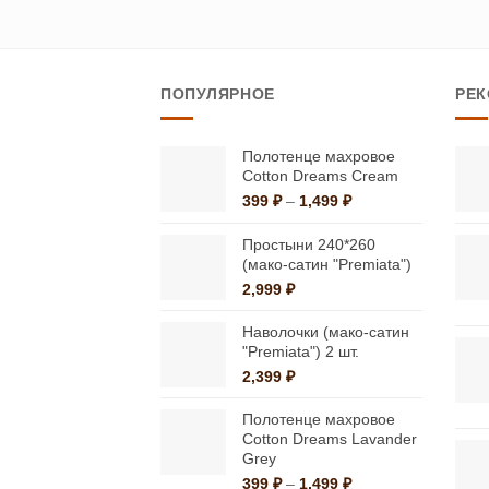
товар
имеет
несколько
ПОПУЛЯРНОЕ
РЕ
вариаций.
Опции
можно
Полотенце махровое
Cotton Dreams Cream
выбрать
Диапазон
399
₽
–
1,499
₽
на
цен:
странице
399 ₽
Простыни 240*260
–
(мако-сатин "Premiata")
товара.
1,499 ₽
2,999
₽
Наволочки (мако-сатин
"Premiata") 2 шт.
2,399
₽
Полотенце махровое
Cotton Dreams Lavander
Grey
Диапазон
399
₽
–
1,499
₽