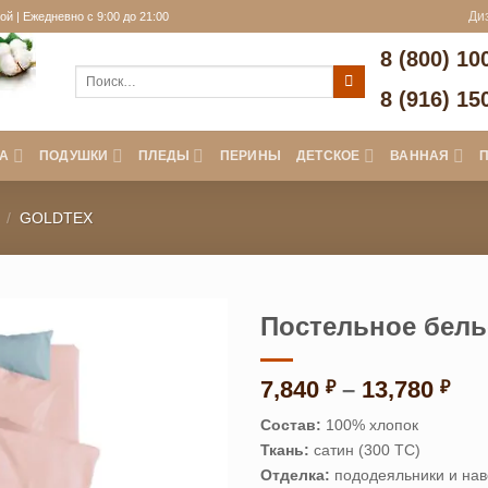
й | Ежедневно с 9:00 до 21:00
Ди
8 (800) 10
Искать:
8 (916) 15
А
ПОДУШКИ
ПЛЕДЫ
ПЕРИНЫ
ДЕТСКОЕ
ВАННАЯ
/
GOLDTEX
Постельное бель
Ди
7,840
–
13,780
₽
₽
цен
Состав:
100% хлопок
7,8
Ткань:
сатин (300 ТС)
–
Отделка:
пододеяльники и нав
13,