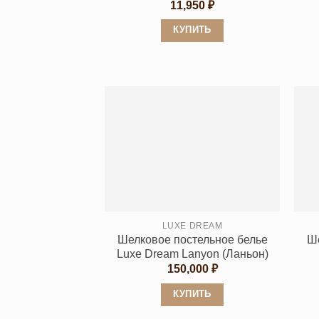
11,950
₽
КУПИТЬ
Этот
товар
имеет
несколько
вариаций.
Опции
можно
выбрать
на
странице
LUXE DREAM
товара.
Шелковое постельное белье
Ше
Luxe Dream Lanyon (Ланьон)
150,000
₽
КУПИТЬ
Этот