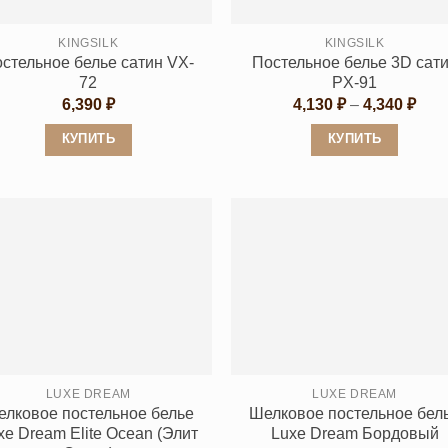
KINGSILK
KINGSILK
стельное белье сатин VX-
Постельное белье 3D сат
72
PX-91
Диа
6,390
₽
4,130
₽
–
4,340
₽
цен:
4,13
КУПИТЬ
КУПИТЬ
–
4,34
Этот
Этот
товар
товар
имеет
имеет
несколько
несколько
вариаций.
вариаций.
Опции
Опции
можно
можно
выбрать
выбрать
на
на
странице
странице
LUXE DREAM
LUXE DREAM
лковое постельное белье
Шелковое постельное бел
товара.
товара.
xe Dream Elite Ocean (Элит
Luxe Dream Бордовый