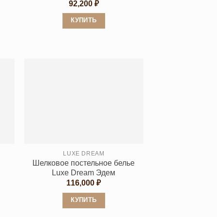
апазон
92,200
₽
н:
,200 ₽
КУПИТЬ
6,600 ₽
Этот
товар
имеет
несколько
вариаций.
Опции
можно
выбрать
на
странице
LUXE DREAM
товара.
Шелковое постельное белье
Luxe Dream Эдем
116,000
₽
апазон
:
КУПИТЬ
000 ₽
Этот