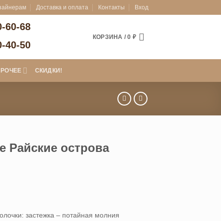
зайнерам
Доставка и оплата
Контакты
Вход
0-60-68
КОРЗИНА /
0
₽
0-40-50
ПРОЧЕЕ
СКИДКИ!
е Райские острова
апазон
:
40 ₽
олочки: застежка – потайная молния
780 ₽