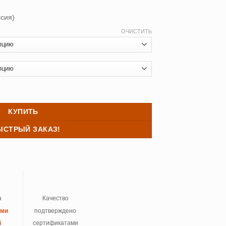
сия)
ОЧИСТИТЬ
белье Райские острова
КУПИТЬ
ЫСТРЫЙ ЗАКАЗ!
а
Качество
ыми
подтверждено
й
сертификатами