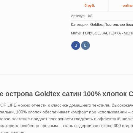
0 руб.
online
Артикул:
Н/Д
Категории:
Goldtex
,
Постельное бел
Метки:
ГОЛУБОЕ
,
ЗАСТЕЖКА - МО
острова Goldtex сатин 100% хлопок Col
F LIFE можно отнести к классике домашнего текстиля. Высококач
спальни, 100% хлопок обеспечивает комфорт при использовании – о
иновое плетение придает поверхности гладкость и эффектный шелко
материал особенно прочным – ткань выдерживает около 300 стирок
окрашивания.