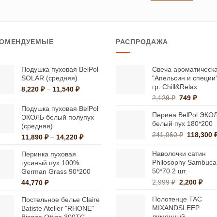
33,
Этот
товар
товар
имеет
имеет
несколько
КОМЕНДУЕМЫЕ
РАСПРОДАЖА
несколько
вариаций.
вариаций.
Опции
Опции
можно
Подушка пуховая BelPol
Свеча ароматическ
SOLAR (средняя)
"Апельсин и специи
можно
выбрать
гр. Chill&Relax
Диапазон
8,220
₽
–
11,540
₽
выбрать
на
Первонача
Текущ
цен:
2,129
₽
749
₽
на
странице
цена
цена:
8,220 ₽
Подушка пуховая BelPol
Перина BelPol ЭКО
странице
составляла
749 ₽.
–
ЭКОЛЬ белый полупух
товара.
белый пух 180*200
2,129 ₽.
11,540 ₽
(средняя)
товара.
Первона
241,960
₽
118,300
Диапазон
11,890
₽
–
14,220
₽
цена
цен:
составля
Наволочки сатин
Перинка пуховая
11,890 ₽
241,960 ₽
Philosophy Sambuca
гусиный пух 100%
–
50*70 2 шт.
German Grass 90*200
14,220 ₽
Первонача
Тек
2,999
₽
2,200
₽
44,770
₽
цена
цена
Полотенце TAC
Постельное белье Claire
составляла
2,20
MIXANDSLEEP
Batiste Atelier "RHONE"
2,999 ₽.
лимонный