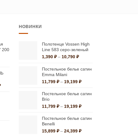
500 ₽
товар
имеет
несколько
НОВИНКИ
вариаций.
Опции
можно
ая
Полотенце Vossen High
" 200
Line 583 серо-зеленый
выбрать
Диапазон
1,390
₽
–
10,790
₽
на
льная
ая
цен:
странице
1,390 ₽
Постельное белье сатин
ЛЬ
–
Emma Milani
товара.
10,790 ₽
Диапазон
11,799
₽
–
19,199
₽
чальная
Текущая
₽
цен:
цена:
11,799 ₽
Постельное белье сатин
ла
118,300 ₽.
–
Brio
.
19,199 ₽
Диапазон
11,799
₽
–
19,199
₽
цен:
льная
ущая
11,799 ₽
Постельное белье сатин
:
–
Benelli
0 ₽.
19,199 ₽
Диапазон
15,899
₽
–
24,399
₽
цен: