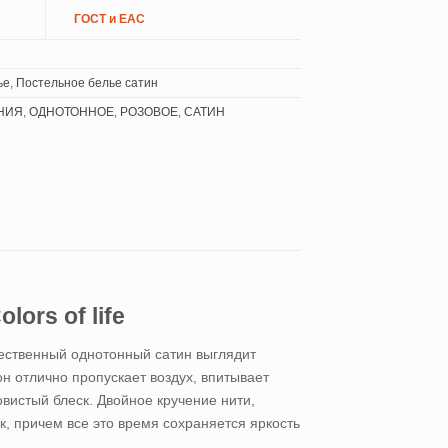
ГОСТ и ЕАС
ье
,
Постельное белье сатин
ЛНИЯ
,
ОДНОТОННОЕ
,
РОЗОВОЕ
,
САТИН
ors of life
ественный однотонный сатин выглядит
н отлично пропускает воздух, впитывает
вистый блеск. Двойное кручение нити,
, причем все это время сохраняется яркость