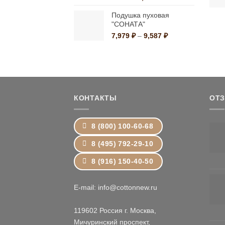
цен:
Подушка пуховая
399 ₽
"СОНАТА"
–
1,499 ₽
Диапазон
7,979
₽
–
9,587
₽
цен:
7,979 ₽
–
9,587 ₽
КОНТАКТЫ
ОТ
8 (800) 100-60-68
8 (495) 792-29-10
8 (916) 150-40-50
E-mail: info@cottonnew.ru
119602 Россия г. Москва,
Мичуринский проспект,