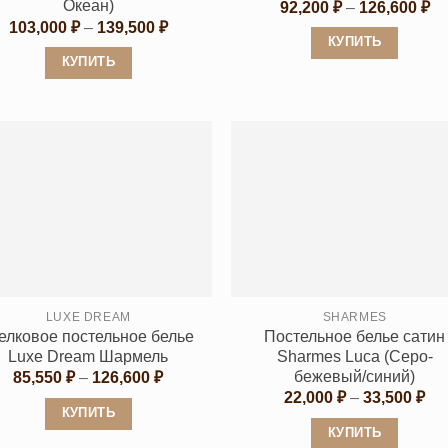
Океан)
Ди
92,200
₽
–
126,600
₽
це
Диапазон
103,000
₽
–
139,500
₽
92
цен:
КУПИТЬ
–
103,000 ₽
КУПИТЬ
12
Этот
–
139,500 ₽
Этот
товар
товар
имеет
имеет
несколько
несколько
вариаций.
вариаций.
Опции
Опции
можно
можно
выбрать
выбрать
на
на
странице
странице
LUXE DREAM
SHARMES
товара.
лковое постельное белье
Постельное белье сатин
товара.
Luxe Dream Шармель
Sharmes Luca (Cеро-
бежевый/синий)
Диапазон
85,550
₽
–
126,600
₽
цен:
Ди
22,000
₽
–
33,500
₽
85,550 ₽
цен
КУПИТЬ
–
22,
КУПИТЬ
126,600 ₽
Этот
–