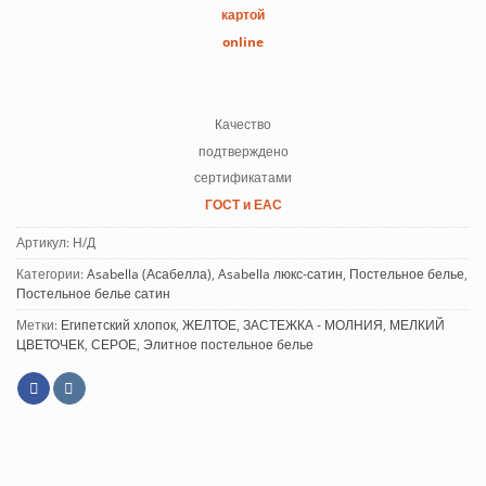
картой
online
Качество
подтверждено
сертификатами
ГОСТ и ЕАС
Артикул:
Н/Д
Категории:
Asabella (Асабелла)
,
Asabella люкс-сатин
,
Постельное белье
,
Постельное белье сатин
Метки:
Египетский хлопок
,
ЖЕЛТОЕ
,
ЗАСТЕЖКА - МОЛНИЯ
,
МЕЛКИЙ
ЦВЕТОЧЕК
,
СЕРОЕ
,
Элитное постельное белье