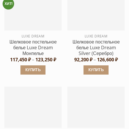
несколько
вариаций.
ХИТ!
вариаций.
Опции
Опции
можно
можно
выбрать
выбрать
на
LUXE DREAM
LUXE DREAM
на
странице
Шелковое постельное
Шелковое постельное
странице
товара.
белье Luxe Dream
белье Luxe Dream
товара.
Монпелье
Silver (Серебро)
Диапазон
Диап
117,450
₽
–
123,250
₽
92,200
₽
–
126,600
₽
цен:
цен:
117,450 ₽
92,20
КУПИТЬ
КУПИТЬ
–
–
123,250 ₽
126,6
Этот
Этот
товар
товар
имеет
имеет
несколько
несколько
вариаций.
вариаций.
Опции
Опции
можно
можно
выбрать
выбрать