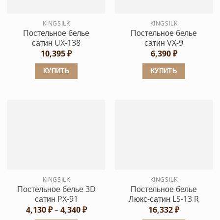
KINGSILK
KINGSILK
Постельное белье
Постельное белье
сатин UX-138
сатин VX-9
10,395
₽
6,390
₽
КУПИТЬ
КУПИТЬ
Этот
Этот
товар
товар
имеет
имеет
несколько
несколько
вариаций.
вариаций.
Опции
Опции
можно
можно
выбрать
выбрать
KINGSILK
KINGSILK
на
на
Постельное белье 3D
Постельное белье
странице
странице
сатин PX-91
Люкс-сатин LS-13 R
товара.
товара.
Диапазон
4,130
₽
–
4,340
₽
16,332
₽
цен: