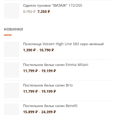
цена
цена:
составляла
7,580 ₽.
Одеяло пуховое "ВИЗАЖ" 172/205
10,340 ₽.
Первоначальная
Текущая
8,782
₽
7,250
₽
цена
цена:
составляла
7,250 ₽.
8,782 ₽.
НОВИНКИ
Полотенце Vossen High Line 583 серо-зеленый
Диапазон
1,390
₽
–
10,790
₽
цен:
1,390 ₽
–
Постельное белье сатин Emma Milani
10,790 ₽
Диапазон
11,799
₽
–
19,199
₽
цен:
11,799 ₽
Постельное белье сатин Brio
–
19,199 ₽
Диапазон
11,799
₽
–
19,199
₽
цен:
11,799 ₽
Постельное белье сатин Benelli
–
19,199 ₽
Диапазон
15,899
₽
–
24,399
₽