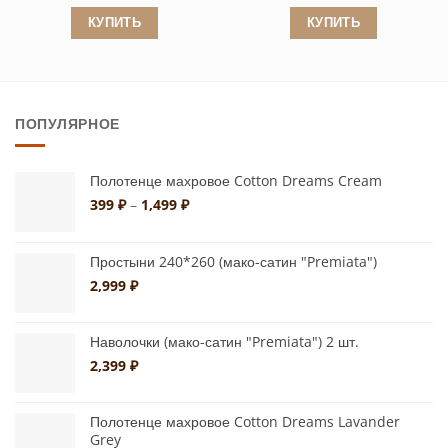
цена
цена:
составляла
26,240 ₽.
КУПИТЬ
КУПИТЬ
32,800 ₽.
Этот
Этот
товар
товар
имеет
имеет
ПОПУЛЯРНОЕ
несколько
несколько
вариаций.
вариаций.
Опции
Опции
Полотенце махровое Cotton Dreams Cream
можно
можно
Диапазон
399
₽
–
1,499
₽
цен:
выбрать
выбрать
399 ₽
на
на
–
Простыни 240*260 (мако-сатин "Premiata")
странице
странице
1,499 ₽
2,999
₽
товара.
товара.
Наволочки (мако-сатин "Premiata") 2 шт.
2,399
₽
Полотенце махровое Cotton Dreams Lavander
Grey