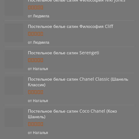
Оценка
5
от Людмила
из 5
Постельное белье сатин Философия Cliff
Оценка
5
от Людмила
из 5
Постельное белье сатин Serengeti
Оценка
5
от Наталья
из 5
Постельное белье сатин Chanel Classic (Шанель
Классик)
Оценка
5
от Наталья
из 5
Постельное белье сатин Coco Chanel (Коко
Шанель)
Оценка
5
от Наталья
из 5