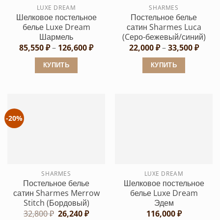
LUXE DREAM
SHARMES
на
на
Шелковое постельное
Постельное белье
странице
странице
белье Luxe Dream
сатин Sharmes Luca
товара.
товара.
Шармель
(Cеро-бежевый/синий)
Диапазон
Диап
85,550
₽
–
126,600
₽
22,000
₽
–
33,500
₽
цен:
цен:
85,550 ₽
22,00
КУПИТЬ
КУПИТЬ
–
–
126,600 ₽
33,50
Этот
Этот
товар
товар
имеет
имеет
несколько
несколько
-20%
вариаций.
вариаций.
Опции
Опции
можно
можно
выбрать
выбрать
SHARMES
LUXE DREAM
на
на
Постельное белье
Шелковое постельное
странице
странице
сатин Sharmes Merrow
белье Luxe Dream
товара.
товара.
Stitch (Бордовый)
Эдем
Первоначальная
Текущая
32,800
₽
26,240
₽
116,000
₽