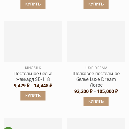
4,130 ₽
КУПИТЬ
КУПИТЬ
–
4,340 ₽
Этот
Этот
товар
товар
имеет
имеет
несколько
несколько
вариаций.
вариаций.
Опции
Опции
можно
можно
выбрать
выбрать
KINGSILK
LUXE DREAM
на
на
Постельное белье
Шелковое постельное
странице
странице
жаккард SB-118
белье Luxe Dream
товара.
товара.
Лотос
Диапазон
9,429
₽
–
14,448
₽
цен:
Диап
92,200
₽
–
105,000
₽
9,429 ₽
цен:
КУПИТЬ
–
92,20
КУПИТЬ
14,448 ₽
Этот
–
105,0
Этот
товар
товар
имеет
имеет
несколько