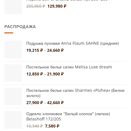
14,300 ₽
Первоначальная
Текущая
265,860
₽
129,980
₽
цена
цена:
составляла
129,980 ₽.
265,860 ₽.
РАСПРОДАЖА
Подушка пуховая Anna Flaum SAHNE (средняя)
Диапазон
19,215
₽
–
24,660
₽
цен:
19,215 ₽
–
Постельное белье сатин Melisa Luxe dream
24,660 ₽
Диапазон
12,850
₽
–
21,900
₽
цен:
12,850 ₽
Постельное белье сатин Sharmes «Psihea» (Белое
–
золото)
21,900 ₽
Диапазон
27,900
₽
–
42,660
₽
цен:
27,900 ₽
Одеяло хлопковое "Белый хлопок" (легкое)
Belashoff 172/205
–
42,660 ₽
Первоначальная
Текущая
10,340
₽
7,580
₽