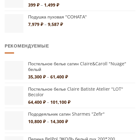
Диапазон
399
₽
–
1,499
₽
цен:
399 ₽
Подушка пуховая "СОНАТА"
–
Диапазон
7,979
₽
–
9,587
₽
1,499 ₽
цен:
7,979 ₽
–
РЕКОМЕНДУЕМЫЕ
9,587 ₽
Постельное белье сатин Claire&Caroll "Nuage"
белый
Диапазон
35,300
₽
–
61,400
₽
цен:
35,300 ₽
Постельное белье Claire Batiste Atelier "LOT"
–
Becolor
61,400 ₽
Диапазон
64,400
₽
–
101,100
₽
цен:
64,400 ₽
Пододеяльник сатин Sharmes "Zefir"
–
Диапазон
10,800
₽
–
14,300
₽
101,100 ₽
цен:
10,800 ₽
Перина BelPol ЭКОЛЬ белый пух 200*200
–