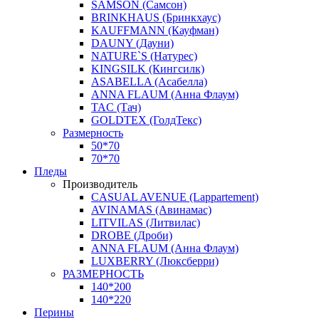
SAMSON (Самсон)
BRINKHAUS (Бринкхаус)
KAUFFMANN (Кауфман)
DAUNY (Дауни)
NATURE`S (Натурес)
KINGSILK (Кингсилк)
ASABELLA (Асабелла)
ANNA FLAUM (Анна Флаум)
TAC (Тач)
GOLDTEX (ГолдТекс)
Размерность
50*70
70*70
Пледы
Производитель
CASUAL AVENUE (Lappartement)
AVINAMAS (Авинамас)
LITVILAS (Литвилас)
DROBE (Дроби)
ANNA FLAUM (Анна Флаум)
LUXBERRY (Люксберри)
РАЗМЕРНОСТЬ
140*200
140*220
Перины