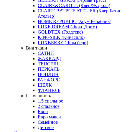
GERMAN GRASS (Герман Грасс)
CLAIRE&CAROLL (Клер&Кэролл)
CLAIRE BATISTE ATELIER (Клер Батист
Ательер)
HOME REPUBLIC (Хоум Репаблик)
LUXE DREAM (Люкс Дрим)
GOLDTEX (Голдтекс)
KINGSILK (Кингсилк)
LUXBERRY (Люксбери)
Вид ткани
САТИН
ЖАККАРД
ТЕНСЕЛЬ
ПЕРКАЛЬ
ПОПЛИН
РАНФОРС
ШЕЛК
ФЛАНЕЛЬ
Размерность
1,5 спальное
2 спальное
Евро
Евро макси
Семейное
Детское