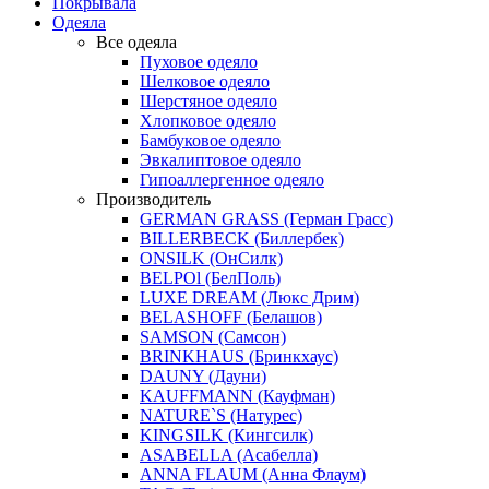
Покрывала
Одеяла
Все одеяла
Пуховое одеяло
Шелковое одеяло
Шерстяное одеяло
Хлопковое одеяло
Бамбуковое одеяло
Эвкалиптовое одеяло
Гипоаллергенное одеяло
Производитель
GERMAN GRASS (Герман Грасс)
BILLERBECK (Биллербек)
ONSILK (ОнСилк)
BELPOl (БелПоль)
LUXE DREAM (Люкс Дрим)
BELASHOFF (Белашов)
SAMSON (Самсон)
BRINKHAUS (Бринкхаус)
DAUNY (Дауни)
KAUFFMANN (Кауфман)
NATURE`S (Натурес)
KINGSILK (Кингсилк)
ASABELLA (Асабелла)
ANNA FLAUM (Анна Флаум)