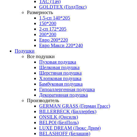
TAC (Тач)
GOLDTEX (ГолдТекс)
Размерность
1,5-сп 140*205
150*200
2-сп 172*205
200*200
Евро 200*220
Евро Макси 220*240
Подушки
Все подушки
Пуховая подушка
Шелковая подушка
Шерстяная подушка
Хлопковая подушка
Бамбуковая подушка
Гипоаллергенная подушка
Декоративная подушка
Производитель
GERMAN GRASS (Герман Грасс)
BILLERBECK (Биллербек)
ONSILK (Онсилк)
BELPOl (БелПоль)
LUXE DREAM (Люкс Дрим)
BELASHOFF (Белашов)