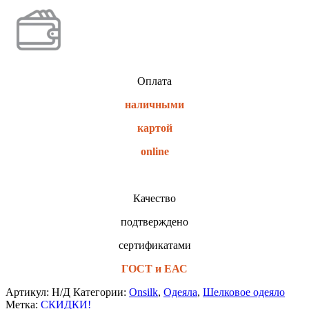
Оплата
наличными
картой
online
Качество
подтверждено
сертификатами
ГОСТ и ЕАС
Артикул:
Н/Д
Категории:
Onsilk
,
Одеяла
,
Шелковое одеяло
Метка:
СКИДКИ!