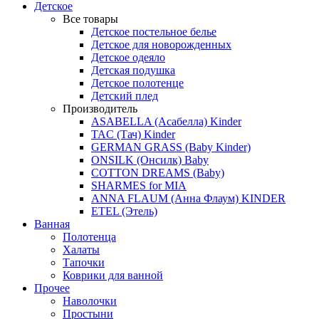
Детское
Все товары
Детское постельное белье
Детское для новорожденных
Детское одеяло
Детская подушка
Детское полотенце
Детский плед
Производитель
ASABELLA (Асабелла) Kinder
TAC (Тач) Kinder
GERMAN GRASS (Baby Kinder)
ONSILK (Онсилк) Baby
COTTON DREAMS (Baby)
SHARMES for MIA
ANNA FLAUM (Анна Флаум) KINDER
ETEL (Этель)
Ванная
Полотенца
Халаты
Тапочки
Коврики для ванной
Прочее
Наволочки
Простыни