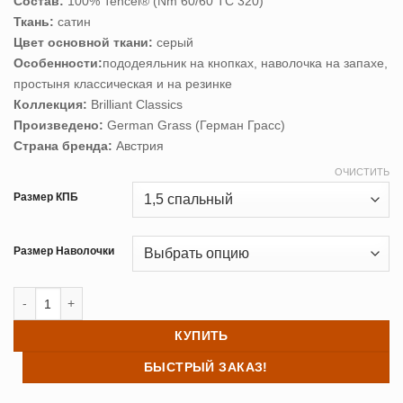
Состав:
100% Tencel® (Nm 60/60 ТС 320)
24,870 ₽
Ткань:
сатин
–
Цвет основной ткани:
серый
25,970 ₽
Особенности:
пододеяльник на кнопках, наволочка на запахе,
простыня классическая и на резинке
Коллекция:
Brilliant Classics
Произведено:
German Grass (Герман Грасс)
Страна бренда:
Австрия
ОЧИСТИТЬ
Размер КПБ
Размер Наволочки
Количество товара Постельное белье GREY BRILLIANT GRASS 1.5
КУПИТЬ
БЫСТРЫЙ ЗАКАЗ!