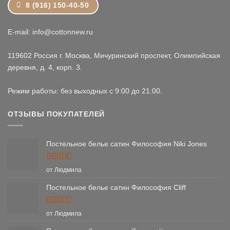
8 (916) 150-40-50
E-mail: info@cottonnew.ru
119602 Россия г. Москва, Мичуринский проспект, Олимпийская
деревня, д. 4, корп. 3.
Режим работы: без выходных с 9:00 до 21:00.
ОТЗЫВЫ ПОКУПАТЕЛЕЙ
Постельное белье сатин Философия Niki Jones
Оценка
5
от Людмила
из 5
Постельное белье сатин Философия Cliff
Оценка
5
от Людмила
из 5