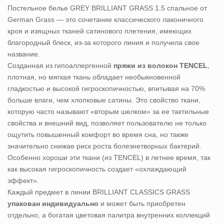
Постельное белье GREY BRILLIANT GRASS 1.5 спальное от
German Grass — это сочетание классического лаконичного
кроя и изящных тканей сатинового плетения, имеющих
благородный блеск, из-за которого линия и получила свое
название.
Созданная из гипоаллергенной
пряжи из волокон TENCEL
,
плотная, но мягкая ткань обладает необыкновенной
гладкостью и высокой гигроскопичностью, впитывая на 70%
больше влаги, чем хлопковые сатины. Это свойство ткани,
которую часто называют «вторым шелком» за ее тактильные
свойства и внешний вид, позволяет пользователю не только
ощутить повышенный комфорт во время сна, но также
значительно снижае риск роста болезнетворных бактерий.
Особенно хороши эти ткани (из TENCEL) в летнее время, так
как высокая гигроскопичность создает «охлаждающий
эффект».
Каждый предмет в линии BRILLIANT CLASSICS GRASS
упакован индивидуально
и может быть приобретен
отдельно, а богатая цветовая палитра внутренних коллекций