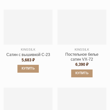
Этот
Этот
товар
товар
имеет
имеет
несколько
несколько
вариаций.
вариаций.
Опции
Опции
можно
можно
выбрать
выбрать
KINGSILK
KINGSILK
на
на
Постельное белье
Сатин с вышивкой C-23
странице
странице
сатин VX-72
5,683
₽
товара.
товара.
6,390
₽
КУПИТЬ
КУПИТЬ
Этот
Этот
товар
товар
имеет
имеет
несколько
несколько
вариаций.
вариаций.
Опции