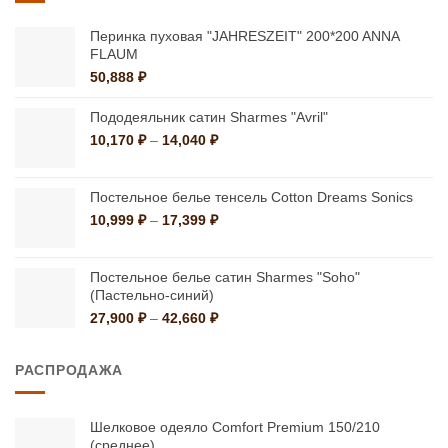
Перинка пуховая "JAHRESZEIT" 200*200 ANNA
FLAUM
50,888
₽
Пододеяльник сатин Sharmes "Avril"
Диапазон
10,170
₽
–
14,040
₽
цен:
10,170 ₽
–
Постельное белье тенсель Cotton Dreams Sonics
14,040 ₽
Диапазон
10,999
₽
–
17,399
₽
цен:
10,999 ₽
–
Постельное белье сатин Sharmes "Soho"
(Пастельно-синий)
17,399 ₽
Диапазон
27,900
₽
–
42,660
₽
цен:
27,900 ₽
РАСПРОДАЖА
–
42,660 ₽
Шелковое одеяло Comfort Premium 150/210
(среднее)