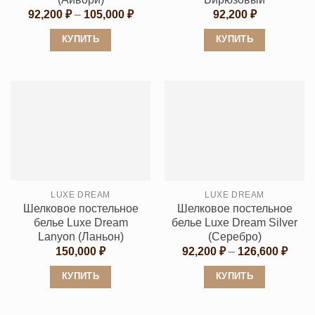
Диапазон
92,200
₽
–
105,000
₽
92,200
₽
цен:
92,200 ₽
КУПИТЬ
КУПИТЬ
–
105,000 ₽
Этот
Этот
товар
товар
имеет
имеет
несколько
несколько
вариаций.
вариаций.
Опции
Опции
можно
можно
выбрать
выбрать
LUXE DREAM
LUXE DREAM
на
на
Шелковое постельное
Шелковое постельное
странице
странице
белье Luxe Dream
белье Luxe Dream Silver
товара.
товара.
Lanyon (Ланьон)
(Серебро)
Диап
150,000
₽
92,200
₽
–
126,600
₽
цен:
92,20
КУПИТЬ
КУПИТЬ
–
126,6
Этот
Этот
товар
товар