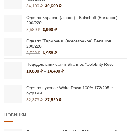
Первоначальная
Текущая
34,100
₽
30,690
₽
цена
цена:
составляла
30,690 ₽.
Одеяло Караван (легкое) - Belashoff (Белашов)
34,100 ₽.
200/220
Первоначальная
Текущая
8,589
₽
6,990
₽
цена
цена:
составляла
6,990 ₽.
Одеяло "Гармония" (всесезонное) Белашов
8,589 ₽.
200/220
Первоначальная
Текущая
8,528
₽
6,958
₽
цена
цена:
составляла
6,958 ₽.
Пододеяльник сатин Sharmes "Celebrity Rose"
8,528 ₽.
Диапазон
10,890
₽
–
14,400
₽
цен:
10,890 ₽
–
Одеяло пуховое White Down 100% 172/205 с
буфами
14,400 ₽
Первоначальная
Текущая
32,373
₽
27,520
₽
цена
цена:
составляла
27,520 ₽.
НОВИНКИ
32,373 ₽.