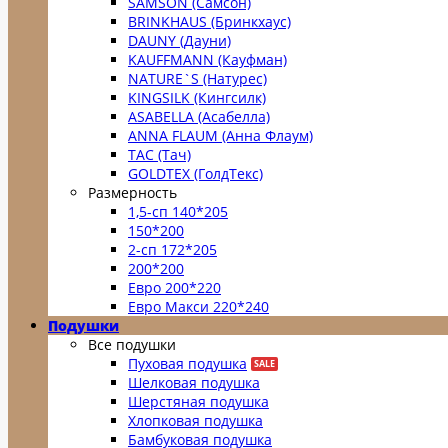
SAMSON (Самсон)
BRINKHAUS (Бринкхаус)
DAUNY (Дауни)
KAUFFMANN (Кауфман)
NATURE`S (Натурес)
KINGSILK (Кингсилк)
ASABELLA (Асабелла)
ANNA FLAUM (Анна Флаум)
TAC (Тач)
GOLDTEX (ГолдТекс)
Размерность
1,5-сп 140*205
150*200
2-сп 172*205
200*200
Евро 200*220
Евро Макси 220*240
Подушки
Все подушки
Пуховая подушка
Шелковая подушка
Шерстяная подушка
Хлопковая подушка
Бамбуковая подушка