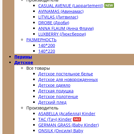
CASUAL AVENUE (Lappartement)
AVINAMAS (Авинамас)
LITVILAS (Литвилас)
DROBE (Дроби)
ANNA FLAUM (Анна Флаум)
LUXBERRY (Люксберри)
РАЗМЕРНОСТЬ
140*200
140*220
Перины
Детское
Все товары
Детское постельное белье
Детское для новорожденных
Детское одеяло
Детская подушка
Детское полотенце
Детский плед
Производитель
ASABELLA (Асабелла) Kinder
TAC (Тач) Kinder
GERMAN GRASS (Baby Kinder)
ONSILK (Онсилк) Baby