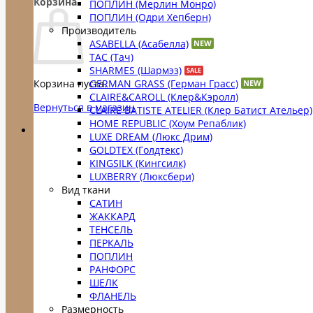
Корзина
ПОПЛИН (Мерлин Монро)
ПОПЛИН (Одри Хепберн)
Производитель
ASABELLA (Асабелла)
TAC (Тач)
SHARMES (Шармэз)
GERMAN GRASS (Герман Грасс)
Корзина пуста.
CLAIRE&CAROLL (Клер&Кэролл)
Вернуться в магазин
CLAIRE BATISTE ATELIER (Клер Батист Ательер)
HOME REPUBLIC (Хоум Репаблик)
LUXE DREAM (Люкс Дрим)
GOLDTEX (Голдтекс)
KINGSILK (Кингсилк)
LUXBERRY (Люксбери)
Вид ткани
САТИН
ЖАККАРД
ТЕНСЕЛЬ
ПЕРКАЛЬ
ПОПЛИН
РАНФОРС
ШЕЛК
ФЛАНЕЛЬ
Размерность