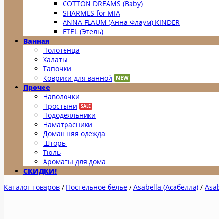
COTTON DREAMS (Baby)
SHARMES for MIA
ANNA FLAUM (Анна Флаум) KINDER
ETEL (Этель)
Ванная
Полотенца
Халаты
Тапочки
Коврики для ванной
Прочее
Наволочки
Простыни
Пододеяльники
Наматрасники
Домашняя одежда
Шторы
Тюль
Ароматы для дома
СКИДКИ!
Каталог товаров
/
Постельное белье
/
Asabella (Асабелла)
/
Asab