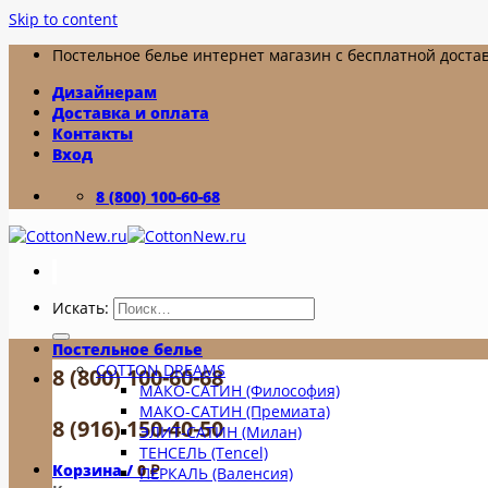
Skip to content
Постельное белье интернет магазин с бесплатной доставк
Дизайнерам
Доставка и оплата
Контакты
Вход
8 (800) 100-60-68
Искать:
Постельное белье
COTTON DREAMS
8 (800) 100-60-68
МАКО-САТИН (Философия)
МАКО-САТИН (Премиата)
8 (916) 150-40-50
ЭЛИТ-САТИН (Милан)
ТЕНСЕЛЬ (Tencel)
Корзина /
0
₽
ПЕРКАЛЬ (Валенсия)