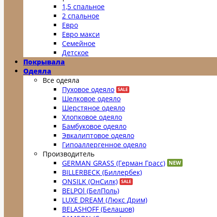
1,5 спальное
2 спальное
Евро
Евро макси
Семейное
Детское
Покрывала
Одеяла
Все одеяла
Пуховое одеяло
Шелковое одеяло
Шерстяное одеяло
Хлопковое одеяло
Бамбуковое одеяло
Эвкалиптовое одеяло
Гипоаллергенное одеяло
Производитель
GERMAN GRASS (Герман Грасс)
BILLERBECK (Биллербек)
ONSILK (ОнСилк)
BELPOl (БелПоль)
LUXE DREAM (Люкс Дрим)
BELASHOFF (Белашов)