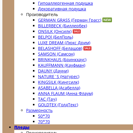
Гипоаллергенная подушка
Декоративная подушка
Производитель
GERMAN GRASS (Герман Грасс)
BILLERBECK (Биллербек)
ONSILK (Онсилк)
BELPOl (БелПоль)
LUXE DREAM (Люкс Дрим)
BELASHOFF (Белашов)
SAMSON (Самсон)
BRINKHAUS (Бринкхаус)
KAUFFMANN (Кауфман)
DAUNY (Дауни)
NATURE`S (Натурес)
KINGSILK (Кингсилк)
ASABELLA (Асабелла)
ANNA FLAUM (Анна Флаум)
TAC (Тач)
GOLDTEX (ГолдТекс)
Размерность
50*70
70*70
Пледы
Производитель