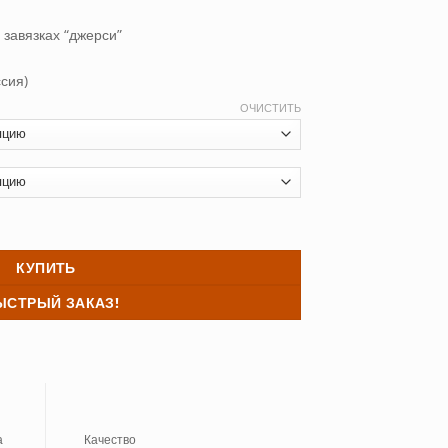
 завязках “джерси”
сия)
ОЧИСТИТЬ
белье джерси Кэмел
КУПИТЬ
ЫСТРЫЙ ЗАКАЗ!
а
Качество