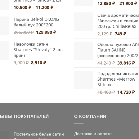
–
3,4
товара.
Д
12,850
₽
–
21,900
₽
57,200 ₽
Диапазон
10,500
₽
–
11,200
₽
ц
цен:
1
Свеча ароматическ
10,500 ₽
Перина BelPol ЭКОЛЬ
"Апельсин и специи
–
белый пух 200*200
–
200 гр. Chill&Relax
2
11,200 ₽
Первоначальная
Текущая
265,860
₽
129,980
₽
Первонача
Текущ
2,129
₽
749
₽
цена
цена:
цена
цена:
составляла
129,980 ₽.
Наволочки сатин
Одеяло пуховое An
составляла
749 ₽.
Sharmes "Shivaly" 2 шт.
265,860 ₽.
Flaum SAHNE
2,129 ₽.
принт
(всесезонное) 200/2
Первоначальная
Текущая
9,900
₽
8,910
₽
Первонач
Т
44,240
₽
39,816
₽
цена
цена:
цена
це
Пододеяльник сати
составляла
8,910 ₽.
составлял
39
Sharmes «Merrow
9,900 ₽.
44,240 ₽.
Stitch»
Первонач
Т
18,400
₽
14,720
₽
цена
це
составлял
14
18,400 ₽.
ЗЫВЫ ПОКУПАТЕЛЕЙ
О КОМПАНИИ
Доставка и оплата
Постельное белье сатин