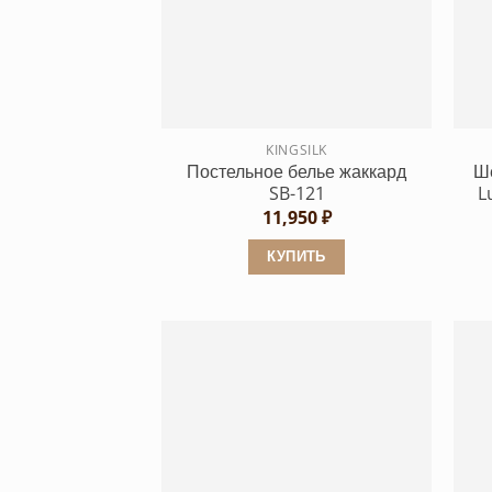
вариаций.
Опции
можно
выбрать
на
странице
KINGSILK
Постельное белье жаккард
Ше
товара.
SB-121
L
11,950
₽
КУПИТЬ
Этот
товар
имеет
несколько
вариаций.
Опции
можно
выбрать