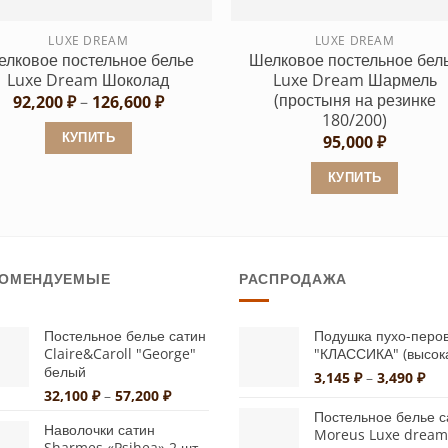
на
на
странице
странице
LUXE DREAM
LUXE DREAM
лковое постельное белье
Шелковое постельное бел
товара.
товара.
Luxe Dream Шоколад
Luxe Dream Шармель
(простыня на резинке
Диапазон
92,200
₽
–
126,600
₽
цен:
180/200)
92,200 ₽
КУПИТЬ
95,000
₽
–
126,600 ₽
Этот
КУПИТЬ
товар
Этот
имеет
товар
несколько
имеет
вариаций.
КОМЕНДУЕМЫЕ
РАСПРОДАЖА
несколько
Опции
вариаций.
можно
Опции
Постельное белье сатин
Подушка пухо-перо
выбрать
Claire&Caroll "George"
"КЛАССИКА" (высок
можно
на
белый
Диа
3,145
₽
–
3,490
₽
выбрать
странице
Диапазон
32,100
₽
–
57,200
₽
цен
на
цен:
товара.
3,1
Постельное белье с
странице
Наволочки сатин
32,100 ₽
–
Moreus Luxe dream
Sharmes «Psihea» 2 шт.