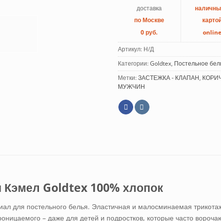
доставка
наличн
по Москве
карто
0 руб.
onlin
Артикул:
Н/Д
Категории:
Goldtex
,
Постельное бел
Метки:
ЗАСТЕЖКА - КЛАПАН
,
КОРИ
МУЖЧИН
 Кэмел Goldtex 100% хлопок
иал для постельного белья. Эластичная и малосминаемая трикота
проницаемого – даже для детей и подростков, которые часто вороча