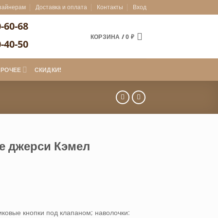
зайнерам
Доставка и оплата
Контакты
Вход
0-60-68
КОРЗИНА /
0
₽
0-40-50
ПРОЧЕЕ
СКИДКИ!
е джерси Кэмел
иапазон
ен:
7,500 ₽
3,260 ₽
ковые кнопки под клапаном; наволочки: