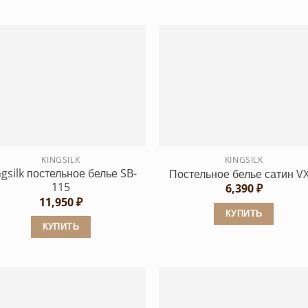
KINGSILK
KINGSILK
ngsilk постельное белье SB-
Постельное белье сатин VX
115
6,390
₽
11,950
₽
КУПИТЬ
КУПИТЬ
Этот
Этот
товар
товар
имеет
имеет
несколько
несколько
вариаций.