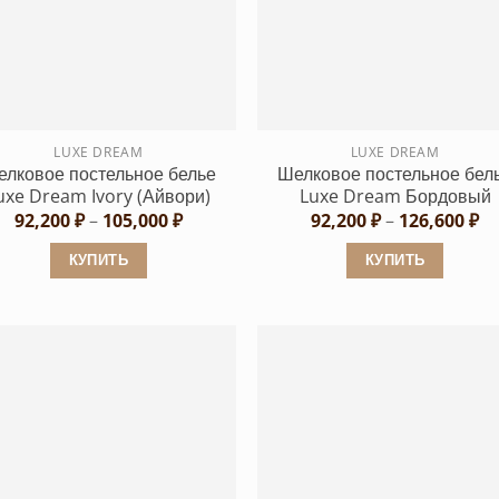
вариаций.
Опции
Опции
можно
можно
выбрать
выбрать
на
на
странице
странице
LUXE DREAM
LUXE DREAM
товара.
лковое постельное белье
Шелковое постельное бел
товара.
uxe Dream Ivory (Айвори)
Luxe Dream Бордовый
Диапазон
Ди
92,200
₽
–
105,000
₽
92,200
₽
–
126,600
₽
цен:
це
92,200 ₽
92
КУПИТЬ
КУПИТЬ
–
–
105,000 ₽
12
Этот
Этот
товар
товар
имеет
имеет
несколько
несколько
вариаций.
вариаций.
Опции
Опции
можно
можно
выбрать
выбрать