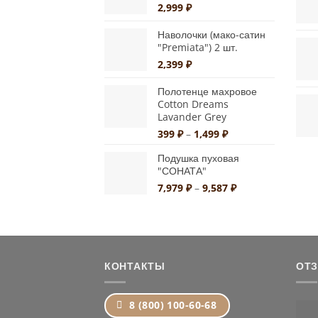
1,499 ₽
2,999
₽
Наволочки (мако-сатин
"Premiata") 2 шт.
2,399
₽
Полотенце махровое
Cotton Dreams
Lavander Grey
Диапазон
399
₽
–
1,499
₽
цен:
Подушка пуховая
399 ₽
"СОНАТА"
–
1,499 ₽
Диапазон
7,979
₽
–
9,587
₽
цен:
7,979 ₽
–
9,587 ₽
КОНТАКТЫ
ОТ
8 (800) 100-60-68