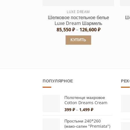
на
странице
LUXE DREAM
Шелковое постельное белье
Ше
товара.
Luxe Dream Шармель
Диапазон
85,550
₽
–
126,600
₽
цен:
85,550 ₽
КУПИТЬ
–
126,600 ₽
Этот
товар
имеет
несколько
вариаций.
ПОПУЛЯРНОЕ
РЕ
Опции
можно
Полотенце махровое
выбрать
Cotton Dreams Cream
на
Диапазон
399
₽
–
1,499
₽
странице
цен:
товара.
399 ₽
Простыни 240*260
–
(мако-сатин "Premiata")