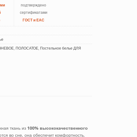
ыми
подтверждено
й
сертификатами
e
ГОСТ и ЕАС
ье
ЧНЕВОЕ
,
ПОЛОСАТОЕ
,
Постельное белье ДЛЯ
жная ткань из
100% высококачественного
ются во сне, она обеспечит комфортность.