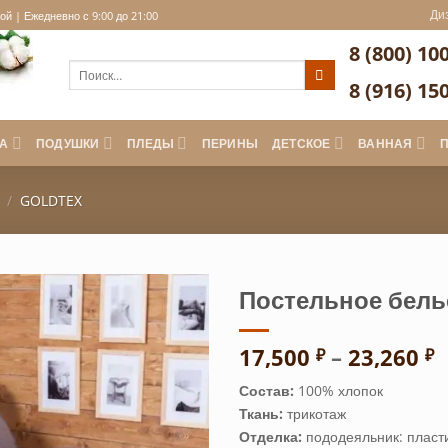
Ди
й | Ежедневно с 9:00 до 21:00
8 (800) 10
Искать:
8 (916) 15
А
ПОДУШКИ
ПЛЕДЫ
ПЕРИНЫ
ДЕТСКОЕ
ВАННАЯ
/
GOLDTEX
Постельное бель
Д
17,500
–
23,260
₽
₽
ц
Состав:
100% хлопок
1
Ткань:
трикотаж
–
2
Отделка:
пододеяльник: пласти