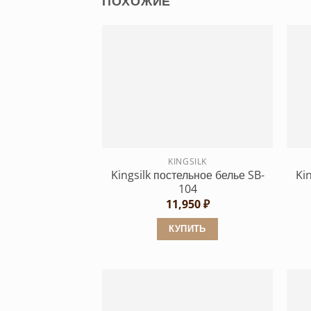
ПОХОЖИЕ
KINGSILK
Kingsilk постельное белье SB-
Ki
104
11,950
₽
КУПИТЬ
Этот
товар
имеет
несколько