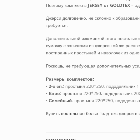
Поэтому комплекты
JERSEY
от
GOLDTEX
– о
Джерси долговечно, не склонно к образовани
требуется.
Дополнительной изюминкой этого постельног
сумочку с завязками из джерси той же расцв
постиранных простыней и наволочек из одног
Роскошь, не требующая дополнительных усил
Размеры комплектов:
•
2-х сп.
: простыня 220*250, пододеяльник 1
•
Евро
: простыня 220*250, пододеяльник 200
•
Семейный
: простыня 220*250, пододеяльн
Купить
постельное белье
Голдтекс джерси
в 