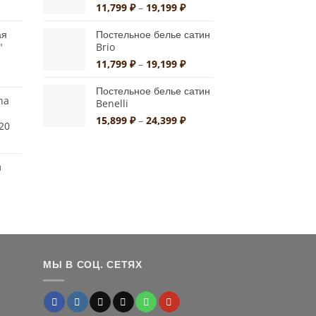
90 ₽
10,790 ₽
иапазон
Диапазон
11,799
₽
–
19,199
₽
ен:
цен:
2,850 ₽
11,799 ₽
ая
Постельное белье сатин
"
Brio
–
1,900 ₽
19,199 ₽
Диапазон
11,799
₽
–
19,199
₽
льная
ая
цен:
11,799 ₽
Постельное белье сатин
na
Benelli
–
19,199 ₽
Диапазон
15,899
₽
–
24,399
₽
20
цен:
альная
екущая
15,899 ₽
на:
–
н
а
,816 ₽.
24,399 ₽
альная
екущая
на:
а
,720 ₽.
МЫ В СОЦ. СЕТЯХ