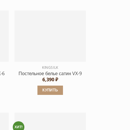
KINGSILK
-6
Постельное белье сатин VX-9
6,390
₽
КУПИТЬ
Этот
товар
имеет
несколько
вариаций.
ХИТ!