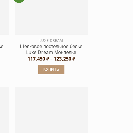
Опции
можно
выбрать
на
странице
LUXE DREAM
товара.
ье
Шелковое постельное белье
Luxe Dream Монпелье
апазон
Диапазон
117,450
₽
–
123,250
₽
н:
цен:
,200 ₽
117,450 ₽
КУПИТЬ
–
6,600 ₽
123,250 ₽
Этот
товар
имеет
несколько
вариаций.
Опции
можно
выбрать