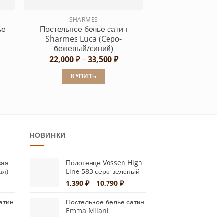
на
странице
SHARMES
ье
Постельное белье сатин
товара.
Sharmes Luca (Cеро-
бежевый/синий)
Диапазон
22,000
₽
–
33,500
₽
цен:
22,000 ₽
КУПИТЬ
–
33,500 ₽
Этот
товар
имеет
несколько
НОВИНКИ
вариаций.
Опции
можно
вая
Полотенце Vossen High
ая)
Line 583 серо-зеленый
выбрать
пазон
Диапазон
1,390
₽
–
10,790
₽
на
:
цен:
странице
45 ₽
1,390 ₽
атин
Постельное белье сатин
–
товара.
Emma Milani