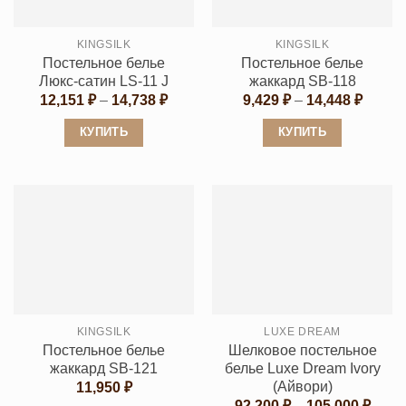
можно
выбрать
выбрать
на
KINGSILK
KINGSILK
на
странице
Постельное белье
Постельное белье
странице
товара.
Люкс-сатин LS-11 J
жаккард SB-118
товара.
Диапазон
Диапа
12,151
₽
–
14,738
₽
9,429
₽
–
14,448
₽
цен:
цен:
12,151 ₽
9,429 
КУПИТЬ
КУПИТЬ
–
–
14,738 ₽
14,448
Этот
Этот
товар
товар
имеет
имеет
несколько
несколько
вариаций.
вариаций.
Опции
Опции
можно
можно
выбрать
выбрать
KINGSILK
LUXE DREAM
на
на
Постельное белье
Шелковое постельное
странице
странице
жаккард SB-121
белье Luxe Dream Ivory
товара.
товара.
(Айвори)
11,950
₽
Диап
92,200
₽
–
105,000
₽