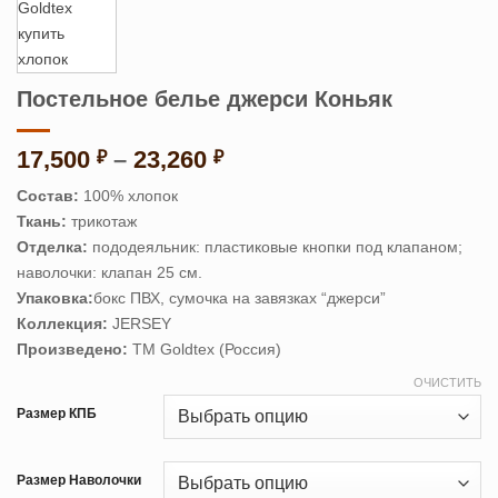
Постельное белье джерси Коньяк
Диапазон
17,500
–
23,260
₽
₽
цен:
Состав:
100% хлопок
17,500 ₽
Ткань:
трикотаж
–
Отделка:
пододеяльник: пластиковые кнопки под клапаном;
23,260 ₽
наволочки: клапан 25 см.
Упаковка:
бокс ПВХ, сумочка на завязках “джерси”
Коллекция:
JERSEY
Произведено:
ТМ Goldtex (Россия)
ОЧИСТИТЬ
Размер КПБ
Размер Наволочки