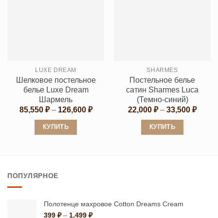
имеет
имеет
несколько
несколько
вариаций.
вариаций.
Опции
Опции
можно
можно
выбрать
выбрать
LUXE DREAM
SHARMES
на
на
Шелковое постельное
Постельное белье
странице
странице
белье Luxe Dream
сатин Sharmes Luca
товара.
товара.
Шармель
(Темно-синий)
Диапазон
Диапа
85,550
₽
–
126,600
₽
22,000
₽
–
33,500
₽
цен:
цен:
85,550 ₽
22,00
КУПИТЬ
КУПИТЬ
–
–
126,600 ₽
33,50
Этот
Этот
товар
товар
имеет
имеет
ПОПУЛЯРНОЕ
несколько
несколько
вариаций.
вариаций.
Опции
Опции
Полотенце махровое Cotton Dreams Cream
можно
можно
Диапазон
399
₽
–
1,499
₽