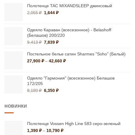
16,400 ₽.
Полотенце TAC MIXANDSLEEP джинсовый
Первоначальная
Текущая
2,055
₽
1,644
₽
цена
цена:
составляла
1,644 ₽.
2,055 ₽.
Одеяло Караван (всесезонное) - Belashoff
(Белашов) 200/220
Первоначальная
Текущая
9,413
₽
7,839
₽
цена
цена:
составляла
7,839 ₽.
Постельное белье сатин Sharmes "Soho" (Белый)
9,413 ₽.
Диапазон
27,900
₽
–
42,660
₽
цен:
27,900 ₽
–
Одеяло "Гармония" (всесезонное) Белашов
172/205
42,660 ₽
Первоначальная
Текущая
8,180
₽
6,350
₽
цена
цена:
составляла
6,350 ₽.
НОВИНКИ
8,180 ₽.
Полотенце Vossen High Line 583 серо-зеленый
Диапазон
1,390
₽
–
10,790
₽