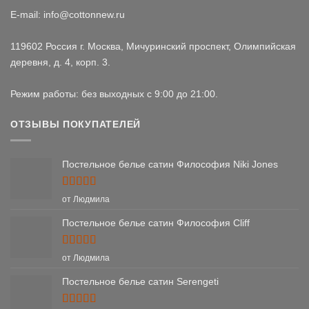
E-mail: info@cottonnew.ru
119602 Россия г. Москва, Мичуринский проспект, Олимпийская
деревня, д. 4, корп. 3.
Режим работы: без выходных с 9:00 до 21:00.
ОТЗЫВЫ ПОКУПАТЕЛЕЙ
Постельное белье сатин Философия Niki Jones
Оценка
5
от Людмила
из 5
Постельное белье сатин Философия Cliff
Оценка
5
от Людмила
из 5
Постельное белье сатин Serengeti