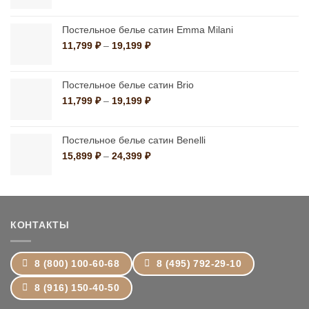
цен:
1,390 ₽
–
Постельное белье сатин Emma Milani
10,790 ₽
Диапазон
11,799
₽
–
19,199
₽
цен:
11,799 ₽
–
Постельное белье сатин Brio
19,199 ₽
Диапазон
11,799
₽
–
19,199
₽
цен:
11,799 ₽
–
Постельное белье сатин Benelli
19,199 ₽
Диапазон
15,899
₽
–
24,399
₽
цен:
15,899 ₽
–
24,399 ₽
КОНТАКТЫ
8 (800) 100-60-68
8 (495) 792-29-10
8 (916) 150-40-50