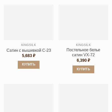
товар
имеет
имеет
несколько
несколько
вариаций.
вариаций.
Опции
Опции
можно
можно
выбрать
выбрать
на
KINGSILK
KINGSILK
на
странице
Постельное белье
Сатин с вышивкой C-23
странице
товара.
сатин VX-72
5,683
₽
товара.
6,390
₽
КУПИТЬ
КУПИТЬ
Этот
Этот
товар
товар
имеет
имеет
несколько
несколько
вариаций.
вариаций.
Опции
Опции
можно