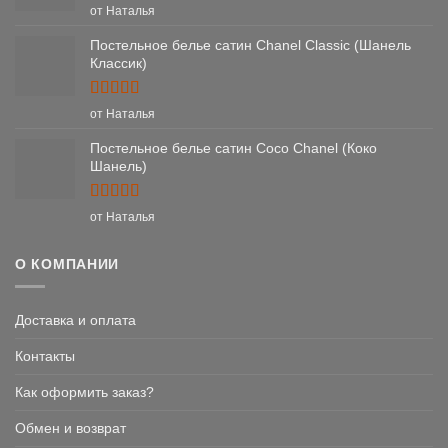
Оценка
5
от Наталья
из 5
Постельное белье сатин Chanel Classic (Шанель
Классик)
Оценка
5
от Наталья
из 5
Постельное белье сатин Coco Chanel (Коко
Шанель)
Оценка
5
от Наталья
из 5
О КОМПАНИИ
Доставка и оплата
Контакты
Как оформить заказ?
Обмен и возврат