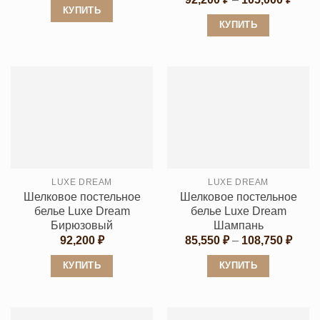
цен:
КУПИТЬ
92,20
КУПИТЬ
Этот
–
105,0
Этот
товар
товар
имеет
имеет
несколько
несколько
вариаций.
вариаций.
Опции
Опции
можно
можно
выбрать
выбрать
на
LUXE DREAM
LUXE DREAM
на
странице
Шелковое постельное
Шелковое постельное
странице
товара.
белье Luxe Dream
белье Luxe Dream
товара.
Бирюзовый
Шампань
Диап
92,200
₽
85,550
₽
–
108,750
₽
цен:
85,55
КУПИТЬ
КУПИТЬ
–
108,7
Этот
Этот
товар
товар