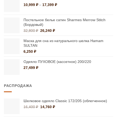
Диапазон
10,999
₽
–
17,399
₽
цен:
10,999 ₽
–
Постельное белье сатин Sharmes Merrow Stitch
17,399 ₽
(Бордовый)
Первоначальная
Текущая
32,800
₽
26,240
₽
цена
цена:
составляла
26,240 ₽.
Маска для сна из натурального шелка Hamam
32,800 ₽.
SULTAN
6,250
₽
Одеяло ПУХОВОЕ (кассетное) 200/220
27,499
₽
РАСПРОДАЖА
Шелковое одеяло Classic 172/205 (облегченное)
Первоначальная
Текущая
16,400
₽
14,760
₽
цена
цена:
составляла
14,760 ₽.