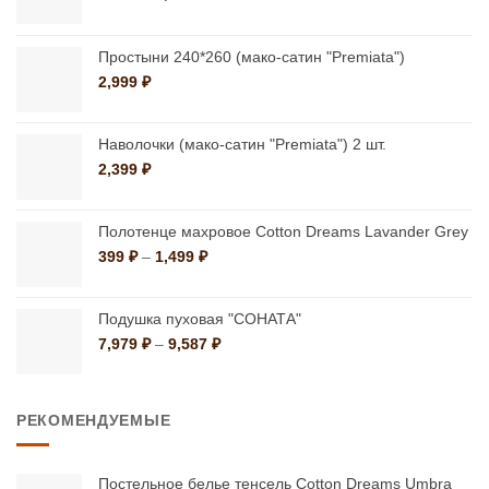
цен:
выбрать
выбрать
399 ₽
на
на
–
Простыни 240*260 (мако-сатин "Premiata")
странице
странице
1,499 ₽
2,999
₽
товара.
товара.
Наволочки (мако-сатин "Premiata") 2 шт.
2,399
₽
Полотенце махровое Cotton Dreams Lavander Grey
Диапазон
399
₽
–
1,499
₽
цен:
399 ₽
–
Подушка пуховая "СОНАТА"
1,499 ₽
Диапазон
7,979
₽
–
9,587
₽
цен:
7,979 ₽
–
РЕКОМЕНДУЕМЫЕ
9,587 ₽
Постельное белье тенсель Cotton Dreams Umbra