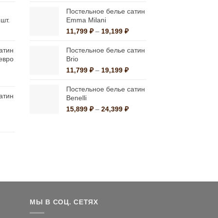
ен:
цен:
на
3,490 ₽
1,390 ₽
Постельное белье сатин
странице
–
–
шт.
Emma Milani
5,550 ₽
10,790 ₽
товара.
апазон
Диапазон
11,799
₽
–
19,199
₽
:
цен:
10 ₽
11,799 ₽
атин
Постельное белье сатин
–
евро
Brio
80 ₽
19,199 ₽
Диапазон
11,799
₽
–
19,199
₽
альная
екущая
цен:
на:
11,799 ₽
Постельное белье сатин
атин
а
,559 ₽.
–
Benelli
19,199 ₽
Диапазон
15,899
₽
–
24,399
₽
цен:
альная
екущая
15,899 ₽
на:
–
а
,200 ₽.
24,399 ₽
льная
ущая
:
0 ₽.
МЫ В СОЦ. СЕТЯХ