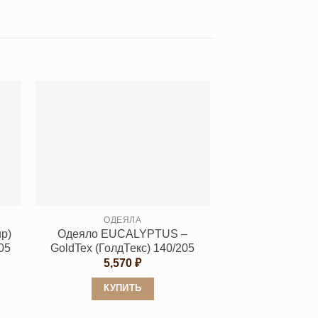
ОДЕЯЛА
р)
Одеяло EUCALYPTUS –
05
GoldTex (ГолдТекс) 140/205
5,570
₽
КУПИТЬ
Этот