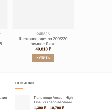
Опции
можно
выбрать
на
странице
О
ОДЕЯЛА
товара.
Шелковое одеяло 200/220
5
зимнее Люкс
40,810
₽
КУПИТЬ
Этот
товар
имеет
НОВИНКИ
несколько
вариаций.
Опции
атин
Полотенце Vossen High
Line 583 серо-зеленый
можно
Диапазон
Диапазон
1,390
₽
–
10,790
₽
выбрать