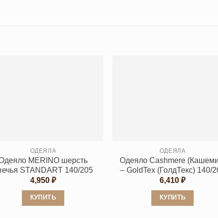
ОДЕЯЛА
ОДЕЯЛА
Одеяло MERINO шерсть
Одеяло Cashmеre (Кашеми
вечья STANDART 140/205
– GoldTex (ГолдТекс) 140/2
4,950
₽
6,410
₽
КУПИТЬ
КУПИТЬ
Этот
Этот