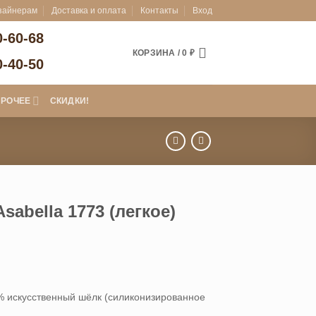
зайнерам
Доставка и оплата
Контакты
Вход
0-60-68
КОРЗИНА /
0
₽
0-40-50
ПРОЧЕЕ
СКИДКИ!
sabella 1773 (легкое)
0% искусственный шёлк (cиликонизированное