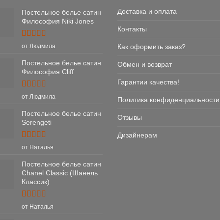
Доставка и оплата
Постельное белье сатин
Философия Niki Jones
Контакты
Оценка
5
Как оформить заказ?
от Людмила
из 5
Постельное белье сатин
Обмен и возврат
Философия Cliff
Гарантии качества!
Оценка
5
от Людмила
Политика конфиденциальности
из 5
Постельное белье сатин
Отзывы
Serengeti
Дизайнерам
Оценка
5
от Наталья
из 5
Постельное белье сатин
Chanel Classic (Шанель
Классик)
Оценка
5
от Наталья
из 5