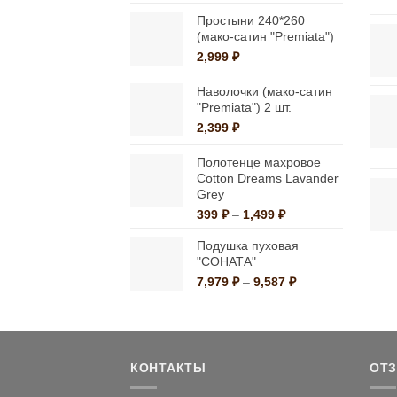
цен:
на
399 ₽
Простыни 240*260
странице
–
(мако-сатин "Premiata")
1,499 ₽
товара.
2,999
₽
Наволочки (мако-сатин
"Premiata") 2 шт.
2,399
₽
Полотенце махровое
Cotton Dreams Lavander
Grey
Диапазон
399
₽
–
1,499
₽
цен:
Подушка пуховая
399 ₽
"СОНАТА"
–
1,499 ₽
Диапазон
7,979
₽
–
9,587
₽
цен:
7,979 ₽
–
9,587 ₽
КОНТАКТЫ
ОТ