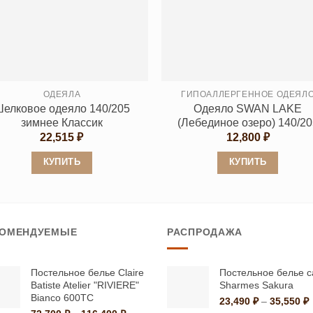
Опции
Опции
можно
можно
выбрать
выбрать
на
на
странице
странице
ОДЕЯЛА
ГИПОАЛЛЕРГЕННОЕ ОДЕЯЛ
товара.
товара.
елковое одеяло 140/205
Одеяло SWAN LAKE
зимнее Классик
(Лебединое озеро) 140/20
22,515
₽
12,800
₽
КУПИТЬ
КУПИТЬ
Этот
Этот
товар
товар
имеет
имеет
КОМЕНДУЕМЫЕ
РАСПРОДАЖА
несколько
несколько
вариаций.
вариаций.
Опции
Опции
Постельное белье Claire
Постельное белье с
Batiste Atelier "RIVIERE"
Sharmes Sakura
можно
можно
Bianco 600ТС
23,490
₽
–
35,550
₽
выбрать
выбрать