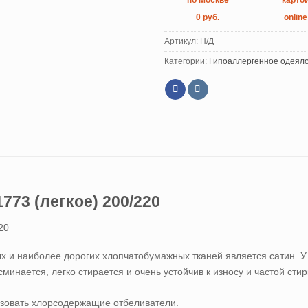
по Москве
карто
0 руб.
online
Артикул:
Н/Д
Категории:
Гипоаллергенное одеял
773 (легкое) 200/220
20
 и наиболее дорогих хлопчатобумажных тканей является сатин. У н
инается, легко стирается и очень устойчив к износу и частой стир
ьзовать хлорсодержащие отбеливатели.