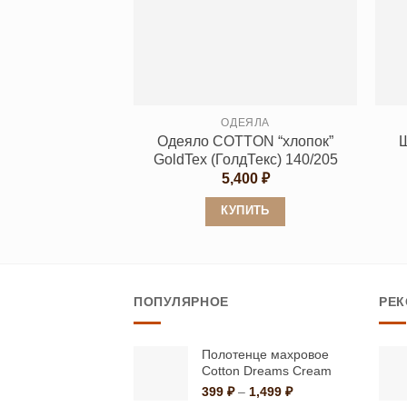
вариаций.
Опции
можно
выбрать
на
странице
ОДЕЯЛА
Одеяло COTTON “хлопок”
Ш
товара.
GoldTex (ГолдТекс) 140/205
5,400
₽
КУПИТЬ
Этот
товар
имеет
ПОПУЛЯРНОЕ
РЕ
несколько
вариаций.
Опции
Полотенце махровое
Cotton Dreams Cream
можно
Диапазон
399
₽
–
1,499
₽
выбрать