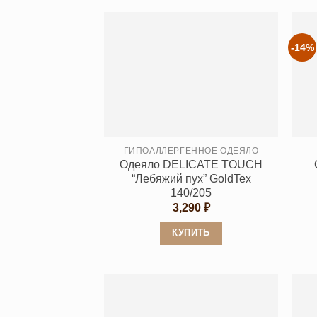
товар
имеет
несколько
-14%
вариаций.
Опции
можно
выбрать
на
странице
ГИПОАЛЛЕРГЕННОЕ ОДЕЯЛО
Одеяло DELICATE TOUCH
товара.
“Лебяжий пух” GoldTex
140/205
3,290
₽
КУПИТЬ
Этот
товар
имеет
несколько