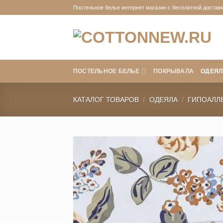
Skip
Постельное белье интернет магазин с бесплатной доставко
to
content
ПОСТЕЛЬНОЕ БЕЛЬЕ
ПОКРЫВАЛА
ОДЕЯЛ
КАТАЛОГ ТОВАРОВ
/
ОДЕЯЛА
/
ГИПОАЛЛ