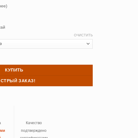
нее)
тай
ОЧИСТИТЬ
ь Asabella 1773 (легкое) 200/220
КУПИТЬ
СТРЫЙ ЗАКАЗ!
а
Качество
ыми
подтверждено