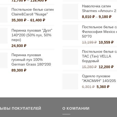
Диапазон
72,700
₽
–
116,400
₽
ц
на
на
цен:
2
Наволочка сатин
Постельное белье сатин
странице
странице
72,700 ₽
Sharmes «Amour» 2 
Claire&Caroll "Nuage"
–
3
товара.
товара.
Ди
8,010
₽
–
9,180
₽
Диапазон
116,400 ₽
35,300
₽
–
61,400
₽
цен
цен:
8,0
Постельное белье с
35,300 ₽
Перинка пуховая "Дуэт"
–
Философия Mexico 
–
140*200 (50% пух, 50%
50*70
9,1
перо)
61,400 ₽
Первонач
Т
13,199
₽
10,559
₽
24,930
₽
цена
це
Постельное белье с
составлял
10
Перинка пуховая
TAC (Тач) VELLA
13,199 ₽.
гусиный пух 100%
бордовый
German Grass 180*200
Первонач
Т
15,280
₽
12,200
₽
89,300
₽
цена
це
Одеяло пуховое
составлял
12
"ЖАСМИН" 140/205
15,280 ₽.
Первонача
Тек
6,301
₽
5,360
₽
цена
цена
составляла
5,36
6,301 ₽.
ЗЫВЫ ПОКУПАТЕЛЕЙ
О КОМПАНИИ