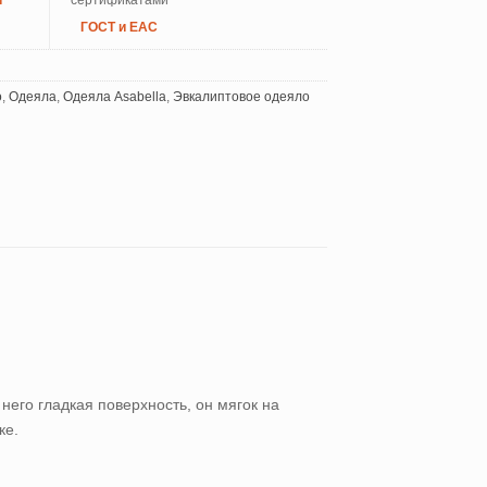
й
сертификатами
ГОСТ и ЕАС
о
,
Одеяла
,
Одеяла Asabella
,
Эвкалиптовое одеяло
его гладкая поверхность, он мягок на
ке.