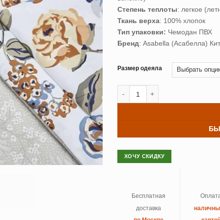
Степень теплоты
: легкое (лет
Ткань верха
: 100% хлопок
Тип упаковки:
Чемодан ПВХ
Бренд
: Asabella (Асабелла) Ки
Размер одеяла
Количество товара Одеяло тенсел
БЫ
ХОЧУ СКИДКУ
Бесплатная
Оплат
доставка
наличн