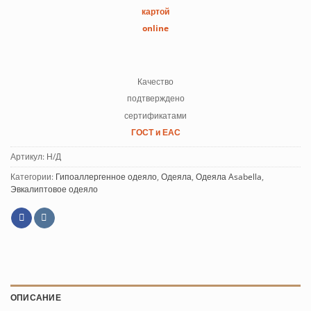
картой
online
Качество
подтверждено
сертификатами
ГОСТ и ЕАС
Артикул:
Н/Д
Категории:
Гипоаллергенное одеяло
,
Одеяла
,
Одеяла Asabella
,
Эвкалиптовое одеяло
ОПИСАНИЕ