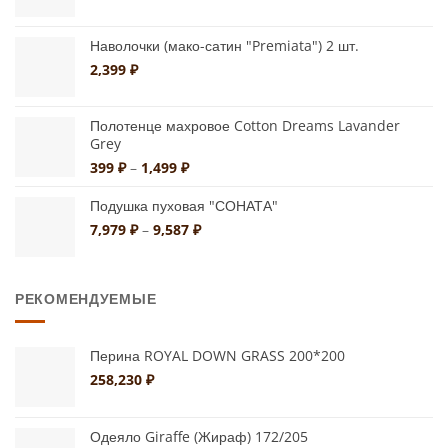
товара.
товара.
Наволочки (мако-сатин "Premiata") 2 шт.
2,399
₽
Полотенце махровое Cotton Dreams Lavander
Grey
Диапазон
399
₽
–
1,499
₽
цен:
399 ₽
Подушка пуховая "СОНАТА"
–
Диапазон
7,979
₽
–
9,587
₽
1,499 ₽
цен:
7,979 ₽
–
РЕКОМЕНДУЕМЫЕ
9,587 ₽
Перина ROYAL DOWN GRASS 200*200
258,230
₽
Одеяло Giraffe (Жираф) 172/205