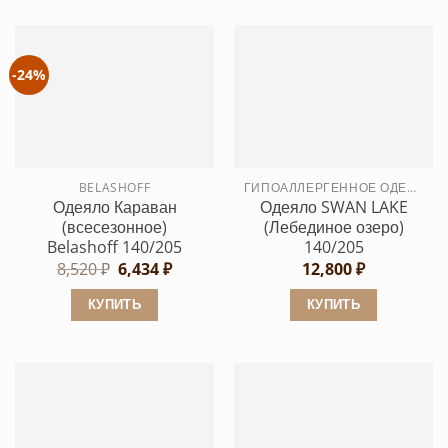
имеет
товар
несколько
имеет
вариаций.
несколько
-24%
Опции
вариаций.
можно
Опции
выбрать
можно
на
выбрать
странице
BELASHOFF
ГИПОАЛЛЕРГЕННОЕ ОДЕЯЛО
на
Одеяло Караван
Одеяло SWAN LAKE
товара.
странице
(всесезонное)
(Лебединое озеро)
товара.
Belashoff 140/205
140/205
Первоначальная
Текущая
8,520
₽
6,434
₽
12,800
₽
цена
цена:
составляла
6,434 ₽.
КУПИТЬ
КУПИТЬ
8,520 ₽.
Этот
Этот
товар
товар
имеет
имеет
несколько
несколько
вариаций.
вариаций.