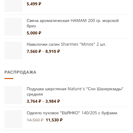
5,499
₽
Свеча ароматическая HAMAM 200 гр. морской
бриз
5,000
₽
Наволочки сатин Sharmes "Minos" 2 шт.
Диапазон
7,560
₽
–
8,910
₽
цен:
7,560 ₽
–
РАСПРОДАЖА
8,910 ₽
Подушка шерстяная Nature`s "Сон Шахерезады"
средняя
Диапазон
3,764
₽
–
3,984
₽
цен:
3,764 ₽
Одеяло пуховое "БЬЯНКО" 140/205 с буфами
–
Первоначальная
Текущая
14,560
₽
11,530
₽
3,984 ₽
цена
цена:
составляла
11,530 ₽.