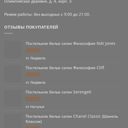
Олимпийская деревня, д. 4, корп. 3.
Режим работы: без выходных с 9:00 до 21:00.
ОТЗЫВЫ ПОКУПАТЕЛЕЙ
Постельное белье сатин Философия Niki Jones
Оценка
5
от Людмила
из 5
Постельное белье сатин Философия Cliff
Оценка
5
от Людмила
из 5
Постельное белье сатин Serengeti
Оценка
5
от Наталья
из 5
Постельное белье сатин Chanel Classic (Шанель
Классик)