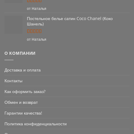
Оценка
5
от Наталья
из 5
Постельное белье сатин Coco Chanel (Коко
Шанель)
Оценка
5
от Наталья
из 5
О КОМПАНИИ
Доставка и оплата
Контакты
Как оформить заказ?
Обмен и возврат
Гарантии качества!
Политика конфиденциальности