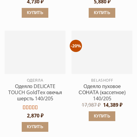
4,730
₽
5,880
₽
КУПИТЬ
КУПИТЬ
Этот
Этот
товар
товар
имеет
имеет
несколько
несколько
-20%
вариаций.
вариаций.
Опции
Опции
можно
можно
выбрать
выбрать
ОДЕЯЛА
BELASHOFF
на
на
Одеяло DELICATE
Одеяло пуховое
странице
странице
TOUCH GoldTex овечья
СОНАТА (кассетное)
товара.
товара.
шерсть 140/205
140/205
Первоначальн
Текущ
17,987
₽
14,389
₽
цена
цена:
составляла
14,389
Оценка
2,870
5
₽
КУПИТЬ
17,987 ₽.
из 5
Этот
КУПИТЬ
товар
Этот