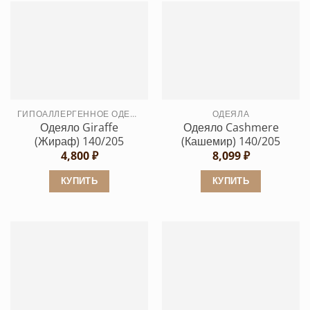
ГИПОАЛЛЕРГЕННОЕ ОДЕЯЛО
ОДЕЯЛА
Одеяло Giraffe
Одеяло Cashmеre
(Жираф) 140/205
(Кашемир) 140/205
4,800
₽
8,099
₽
КУПИТЬ
КУПИТЬ
Этот
Этот
товар
товар
имеет
имеет
несколько
несколько
вариаций.
вариаций.
Опции
Опции
можно
можно