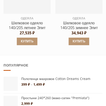
Опции
Опции
можно
можно
выбрать
выбрать
ОДЕЯЛА
ОДЕЯЛА
на
на
Шелковое одеяло
Шелковое одеяло
странице
странице
140/205 летнее Элит
140/205 зимнее Элит
товара.
товара.
27,535
₽
34,943
₽
КУПИТЬ
КУПИТЬ
Этот
Этот
товар
товар
имеет
имеет
ПОПУЛЯРНОЕ
несколько
несколько
вариаций.
вариаций.
Опции
Опции
Полотенце махровое Cotton Dreams Cream
можно
можно
Диапазон
399
₽
–
1,499
₽
цен:
выбрать
выбрать
399 ₽
на
на
–
Простыни 240*260 (мако-сатин "Premiata")
странице
странице
1,499 ₽
2,999
₽