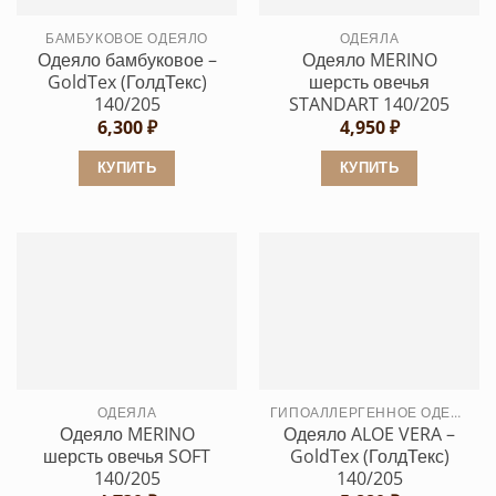
выбрать
выбрать
БАМБУКОВОЕ ОДЕЯЛО
ОДЕЯЛА
на
на
Одеяло бамбуковое –
Одеяло MERINO
странице
странице
GoldTex (ГолдТекс)
шерсть овечья
товара.
товара.
140/205
STANDART 140/205
6,300
₽
4,950
₽
КУПИТЬ
КУПИТЬ
Этот
Этот
товар
товар
имеет
имеет
несколько
несколько
вариаций.
вариаций.
Опции
Опции
можно
можно
выбрать
выбрать
ОДЕЯЛА
ГИПОАЛЛЕРГЕННОЕ ОДЕЯЛО
на
на
Одеяло MERINO
Одеяло ALOE VERA –
странице
странице
шерсть овечья SOFT
GoldTex (ГолдТекс)
товара.
товара.
140/205
140/205