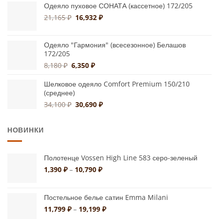
Одеяло пуховое СОНАТА (кассетное) 172/205
14,560 ₽.
Первоначальная
Текущая
21,165
₽
16,932
₽
цена
цена:
составляла
16,932 ₽.
Одеяло "Гармония" (всесезонное) Белашов
21,165 ₽.
172/205
Первоначальная
Текущая
8,180
₽
6,350
₽
цена
цена:
составляла
6,350 ₽.
Шелковое одеяло Comfort Premium 150/210
(среднее)
8,180 ₽.
Первоначальная
Текущая
34,100
₽
30,690
₽
цена
цена:
составляла
30,690 ₽.
НОВИНКИ
34,100 ₽.
Полотенце Vossen High Line 583 серо-зеленый
Диапазон
1,390
₽
–
10,790
₽
цен:
1,390 ₽
–
Постельное белье сатин Emma Milani
10,790 ₽
Диапазон
11,799
₽
–
19,199
₽
цен: