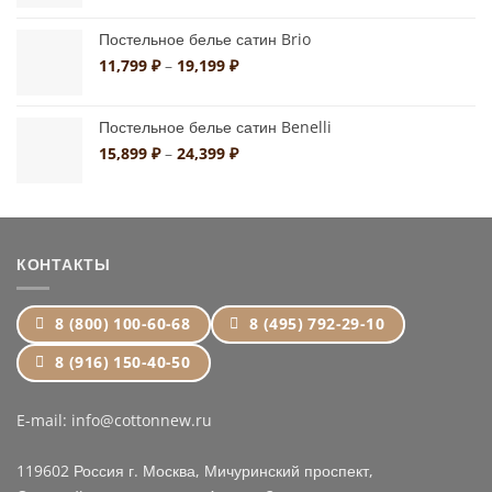
11,799 ₽
Постельное белье сатин Brio
–
19,199 ₽
Диапазон
11,799
₽
–
19,199
₽
цен:
11,799 ₽
Постельное белье сатин Benelli
–
19,199 ₽
Диапазон
15,899
₽
–
24,399
₽
цен:
15,899 ₽
–
24,399 ₽
КОНТАКТЫ
8 (800) 100-60-68
8 (495) 792-29-10
8 (916) 150-40-50
E-mail: info@cottonnew.ru
119602 Россия г. Москва, Мичуринский проспект,