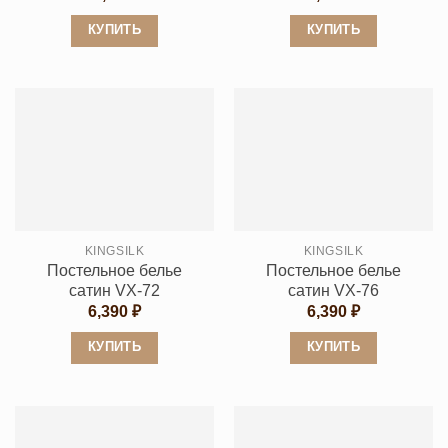
КУПИТЬ
КУПИТЬ
Этот
Этот
товар
товар
имеет
имеет
несколько
несколько
вариаций.
вариаций.
Опции
Опции
можно
можно
выбрать
выбрать
KINGSILK
KINGSILK
на
на
Постельное белье
Постельное белье
странице
странице
сатин VX-72
сатин VX-76
товара.
товара.
6,390
₽
6,390
₽
КУПИТЬ
КУПИТЬ
Этот
Этот
товар
товар
имеет
имеет