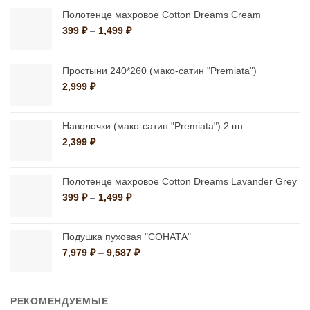
Опции
Опции
Полотенце махровое Cotton Dreams Cream
можно
можно
Диапазон
399
₽
–
1,499
₽
цен:
выбрать
выбрать
399 ₽
на
на
–
Простыни 240*260 (мако-сатин "Premiata")
странице
странице
1,499 ₽
2,999
₽
товара.
товара.
Наволочки (мако-сатин "Premiata") 2 шт.
2,399
₽
Полотенце махровое Cotton Dreams Lavander Grey
Диапазон
399
₽
–
1,499
₽
цен:
399 ₽
–
Подушка пуховая "СОНАТА"
1,499 ₽
Диапазон
7,979
₽
–
9,587
₽
цен:
7,979 ₽
–
РЕКОМЕНДУЕМЫЕ
9,587 ₽