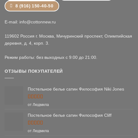
8 (916) 150-40-50
E-mail: info@cottonnew.ru
119602 Россия г. Москва, Мичуринский проспект, Олимпийская
деревня, д. 4, корп. 3.
Режим работы: без выходных с 9:00 до 21:00.
ОТЗЫВЫ ПОКУПАТЕЛЕЙ
Постельное белье сатин Философия Niki Jones
Оценка
5
от Людмила
из 5
Постельное белье сатин Философия Cliff
Оценка
5
от Людмила
из 5