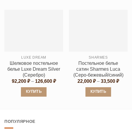
Этот
Этот
товар
товар
имеет
имеет
несколько
несколько
вариаций.
вариаций.
Опции
Опции
можно
можно
выбрать
выбрать
LUXE DREAM
SHARMES
на
на
Шелковое постельное
Постельное белье
странице
странице
белье Luxe Dream Silver
сатин Sharmes Luca
товара.
товара.
(Серебро)
(Cеро-бежевый/синий)
Диапазон
Диапа
92,200
₽
–
126,600
₽
22,000
₽
–
33,500
₽
цен:
цен:
92,200 ₽
22,00
КУПИТЬ
КУПИТЬ
–
–
126,600 ₽
33,50
Этот
Этот
товар
товар
имеет
имеет
ПОПУЛЯРНОЕ
несколько
несколько
вариаций.
вариаций.