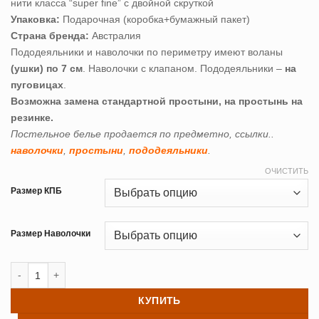
нити класса “super fine” с двойной скруткой
47,880 ₽
Упаковка:
Подарочная (коробка+бумажный пакет)
Страна бренда:
Австралия
Пододеяльники и наволочки по периметру имеют воланы
(ушки) по 7 см
. Наволочки с клапаном. Пододеяльники –
на
пуговицах
.
Возможна замена стандартной простыни, на простынь на
резинке.
Постельное белье продается по предметно, ссылки..
наволочки
,
простыни
,
пододеяльники
.
ОЧИСТИТЬ
Размер КПБ
Размер Наволочки
Количество товара Постельное белье сатин Sharmes Shivaly
КУПИТЬ