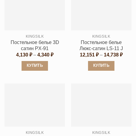
несколько
несколько
вариаций.
вариаций.
Опции
Опции
можно
можно
выбрать
выбрать
KINGSILK
KINGSILK
на
на
Постельное белье 3D
Постельное белье
странице
странице
сатин PX-91
Люкс-сатин LS-11 J
товара.
товара.
Диапазон
Диапа
4,130
₽
–
4,340
₽
12,151
₽
–
14,738
₽
цен:
цен:
4,130 ₽
12,15
КУПИТЬ
КУПИТЬ
–
–
4,340 ₽
14,73
Этот
Этот
товар
товар
имеет
имеет
несколько
несколько
вариаций.
вариаций.
Опции
Опции
можно
можно
выбрать
выбрать
KINGSILK
KINGSILK
на
на