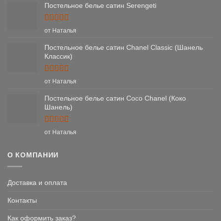
Постельное белье сатин Serengeti
Оценка
5
от Наталья
из 5
Постельное белье сатин Chanel Classic (Шанель
Классик)
Оценка
5
от Наталья
из 5
Постельное белье сатин Coco Chanel (Коко
Шанель)
Оценка
5
от Наталья
из 5
О КОМПАНИИ
Доставка и оплата
Контакты
Как оформить заказ?