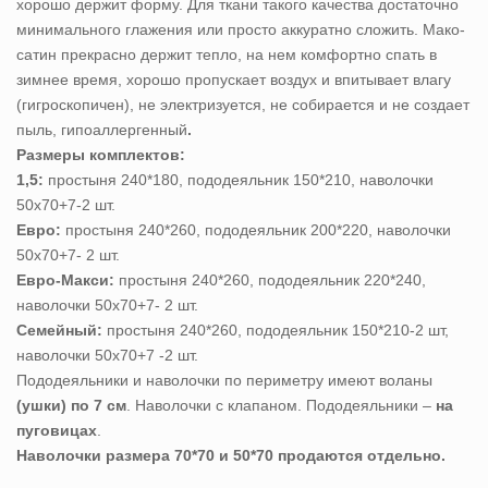
хорошо держит форму. Для ткани такого качества достаточно
минимального глажения или просто аккуратно сложить. Мако-
сатин прекрасно держит тепло, на нем комфортно спать в
зимнее время, хорошо пропускает воздух и впитывает влагу
(гигроскопичен), не электризуется, не собирается и не создает
пыль, гипоаллергенный
.
Размеры комплектов:
1,5:
простыня 240*180, пододеяльник 150*210, наволочки
50х70+7-2 шт.
Евро:
простыня 240*260, пододеяльник 200*220, наволочки
50х70+7- 2 шт.
Евро-Макси:
простыня 240*260, пододеяльник 220*240,
наволочки 50х70+7- 2 шт.
Семейный:
простыня 240*260, пододеяльник 150*210-2 шт,
наволочки 50х70+7 -2 шт.
Пододеяльники и наволочки по периметру имеют воланы
(ушки) по 7 см
. Наволочки с клапаном. Пододеяльники –
на
пуговицах
.
Наволочки размера 70*70 и 50*70 продаются отдельно.