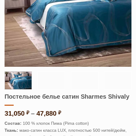
Постельное белье сатин Sharmes Shivaly
Диапазон
31,050
–
47,880
₽
₽
цен:
Состав:
100 % хлопок Пима (Pima cotton)
31,050 ₽
Ткань:
мако-сатин класса LUX, плотностью 500 нитей/дюйм,
–