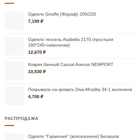
Одеяло Giraffe (Жираф) 200/220
7,199
₽
Одеяло тенсель Asabella 2170 (простыня
180*245+наволочки)
12,670
₽
Коврик банный Casual Avenue NEWPORT
10,530
₽
Покрывало на кровать Diva Afrodita 34-1 молочное
4,700
₽
РАСПРОДАЖА
Одеяло "Гармония" (всесезонное) Белашов