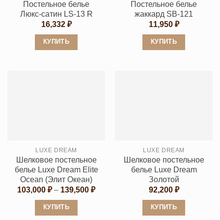
Постельное белье
Постельное белье
странице
странице
Люкс-сатин LS-13 R
жаккард SB-121
товара.
товара.
16,332
₽
11,950
₽
КУПИТЬ
КУПИТЬ
Этот
Этот
товар
товар
имеет
имеет
несколько
несколько
вариаций.
вариаций.
Опции
Опции
можно
можно
выбрать
выбрать
LUXE DREAM
LUXE DREAM
на
на
Шелковое постельное
Шелковое постельное
странице
странице
белье Luxe Dream Elite
белье Luxe Dream
товара.
товара.
Ocean (Элит Океан)
Золотой
Диапазон
103,000
₽
–
139,500
₽
92,200
₽
цен:
103,000 ₽
КУПИТЬ
КУПИТЬ
–
139,500 ₽