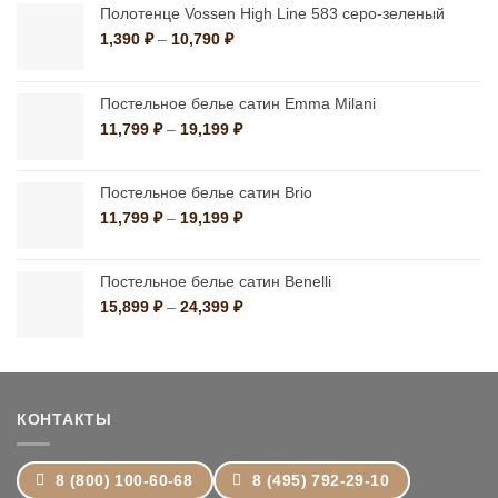
Полотенце Vossen High Line 583 серо-зеленый
Диапазон
1,390
₽
–
10,790
₽
цен:
1,390 ₽
–
Постельное белье сатин Emma Milani
10,790 ₽
Диапазон
11,799
₽
–
19,199
₽
цен:
11,799 ₽
–
Постельное белье сатин Brio
19,199 ₽
Диапазон
11,799
₽
–
19,199
₽
цен:
11,799 ₽
–
Постельное белье сатин Benelli
19,199 ₽
Диапазон
15,899
₽
–
24,399
₽
цен:
15,899 ₽
–
24,399 ₽
КОНТАКТЫ
8 (800) 100-60-68
8 (495) 792-29-10