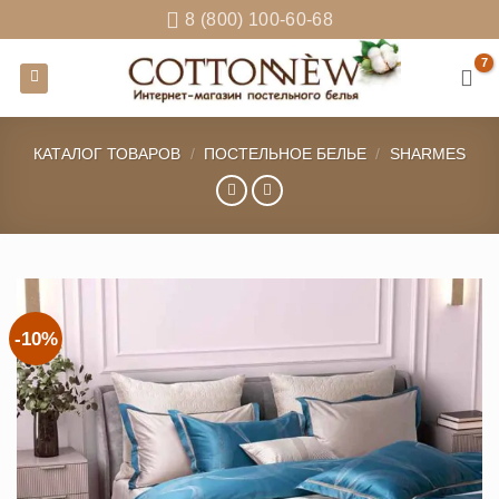
Skip
8 (800) 100-60-68
to
content
КАТАЛОГ ТОВАРОВ
/
ПОСТЕЛЬНОЕ БЕЛЬЕ
/
SHARMES
-10%