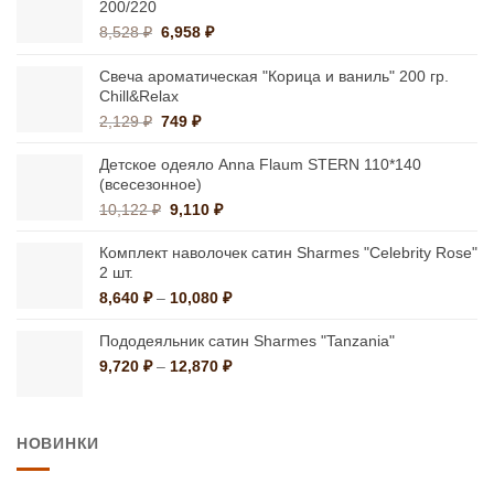
200/220
Первоначальная
Текущая
8,528
₽
6,958
₽
цена
цена:
составляла
6,958 ₽.
Свеча ароматическая "Корица и ваниль" 200 гр.
8,528 ₽.
Chill&Relax
Первоначальная
Текущая
2,129
₽
749
₽
цена
цена:
составляла
749 ₽.
Детское одеяло Anna Flaum STERN 110*140
2,129 ₽.
(всесезонное)
Первоначальная
Текущая
10,122
₽
9,110
₽
цена
цена:
составляла
9,110 ₽.
Комплект наволочек сатин Sharmes "Celebrity Rose"
10,122 ₽.
2 шт.
Диапазон
8,640
₽
–
10,080
₽
цен:
8,640 ₽
Пододеяльник сатин Sharmes "Tanzania"
–
Диапазон
9,720
₽
–
12,870
₽
10,080 ₽
цен:
9,720 ₽
–
НОВИНКИ
12,870 ₽