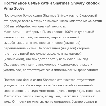
Постельное белье сатин Sharmes Shivaly хлопок
Pima 100%
Постельное белье сатин Sharmes Shivaly темно-бирюзовый –
это прежде всего материал высочайшего качества
мако-сатин
500 нитей/дюйм
, уникальный текстиль.
Мако-сатин – отборный Пима хлопок, 100% натуральный,
тонковолокнистый, чесанный, мерсеризованный
вырабатывается в плотное сатиновое (атласное)
переплетение нитей. На блестящей (лицевой) стороне
плотность нитей несколько выше, чем на матовой
(изнаночной), что придает полотну великолепный вид.
Окрашивание ткани равномерное и одинаковое, яркое и
устойчивое, соответствует всем гигиеническим требованиям.
Постельное белье сатин Sharmes отличаются отсутствием
усадки и способны выдержать без каких-либо изменений
своего внешнего вида множество циклов стирки (долговечны).
Мако-сатин легок и тонок, воздушен, шелковист, приятен к
телу. Он почти не мнется, легко стирается, быстро сохнет и