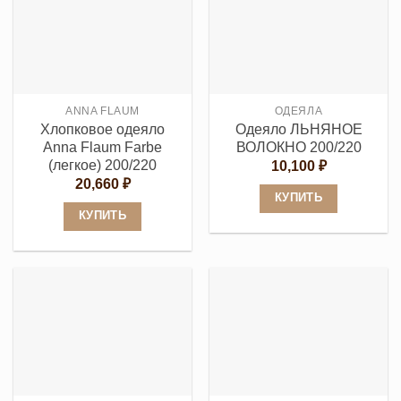
несколько
вариаций.
вариаций.
Опции
Опции
можно
можно
выбрать
выбрать
на
ANNA FLAUM
ОДЕЯЛА
на
странице
Хлопковое одеяло
Одеяло ЛЬНЯНОЕ
странице
товара.
Anna Flaum Farbe
ВОЛОКНО 200/220
товара.
(легкое) 200/220
10,100
₽
20,660
₽
КУПИТЬ
КУПИТЬ
Этот
Этот
товар
товар
имеет
имеет
несколько
несколько
вариаций.
вариаций.
Опции
Опции
можно
можно
выбрать
выбрать