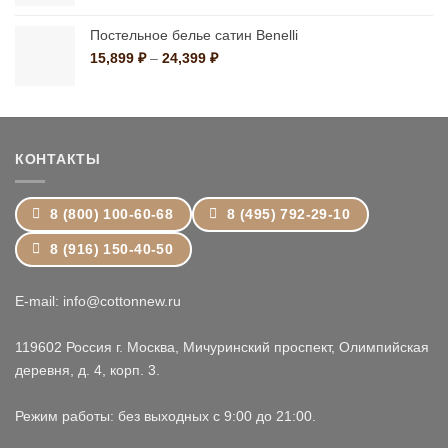
11,799 ₽
–
Постельное белье сатин Benelli
19,199 ₽
Диапазон
15,899
₽
–
24,399
₽
цен:
15,899 ₽
–
24,399 ₽
КОНТАКТЫ
8 (800) 100-60-68
8 (495) 792-29-10
8 (916) 150-40-50
E-mail: info@cottonnew.ru
119602 Россия г. Москва, Мичуринский проспект, Олимпийская
деревня, д. 4, корп. 3.
Режим работы: без выходных с 9:00 до 21:00.