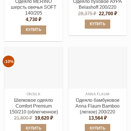
Одеяло MERINO
Одеяло пуховое АУРА
странице
странице
шерсть овечья SOFT
Belashoff 200/220
товара.
товара.
140/205
Первоначальн
Текущ
28,375
₽
22,700
₽
цена
цена:
4,730
₽
составляла
22,700
КУПИТЬ
28,375 ₽.
КУПИТЬ
Этот
Этот
товар
товар
имеет
имеет
несколько
несколько
вариаций.
-10%
вариаций.
Опции
Опции
можно
можно
выбрать
выбрать
на
ONSILK
ANNA FLAUM
на
странице
Шелковое одеяло
Одеяло бамбуковое
странице
товара.
Comfort Premium
Anna Flaum Bamboo
товара.
150/210 (облегченное)
(легкое) 200/220
Первоначальная
Текущая
21,800
₽
19,620
₽
13,564
₽
цена
цена:
составляла
19,620 ₽.
КУПИТЬ
КУПИТЬ
21,800 ₽.