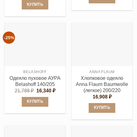
составляла
26,550 ₽.
КУПИТЬ
Этот
29,500 ₽.
Этот
товар
товар
имеет
имеет
несколько
несколько
вариаций.
-25%
вариаций.
Опции
Опции
можно
можно
выбрать
выбрать
на
BELASHOFF
ANNA FLAUM
на
странице
Одеяло пуховое АУРА
Хлопковое одеяло
странице
товара.
Belashoff 140/205
Anna Flaum Baumwolle
товара.
(легкое) 200/220
Первоначальная
Текущая
21,788
₽
16,340
₽
цена
цена:
16,908
₽
составляла
16,340 ₽.
КУПИТЬ
21,788 ₽.
КУПИТЬ
Этот
Этот
товар
товар
имеет
имеет
несколько