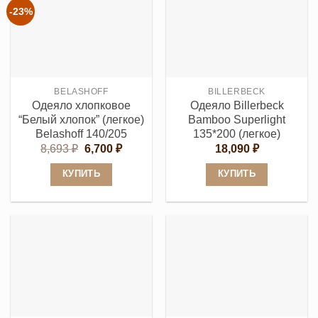
несколько
несколько
-23%
вариаций.
вариаций.
Опции
Опции
можно
можно
выбрать
выбрать
BELASHOFF
BILLERBECK
на
на
Одеяло хлопковое
Одеяло Billerbeck
странице
странице
“Белый хлопок” (легкое)
Bamboo Superlight
товара.
товара.
Belashoff 140/205
135*200 (легкое)
Первоначальная
Текущая
8,693
₽
6,700
₽
18,090
₽
цена
цена:
составляла
6,700 ₽.
КУПИТЬ
КУПИТЬ
8,693 ₽.
Этот
Этот
товар
товар
имеет
имеет
несколько
несколько
вариаций.
вариаций.
Опции
Опции
можно
можно