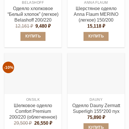
BELASHOFF
ANNA FLAUM
на
странице
Одеяло хлопковое
Шерстяное одеяло
странице
товара.
“Белый хлопок” (легкое)
Anna Flaum MERINO
товара.
Belashoff 200/220
(легкое) 150/200
Первоначальная
Текущая
12,161
₽
9,480
₽
15,118
₽
цена
цена:
составляла
9,480 ₽.
КУПИТЬ
КУПИТЬ
12,161 ₽.
Этот
Этот
товар
товар
имеет
имеет
несколько
несколько
-10%
вариаций.
вариаций.
Опции
Опции
можно
можно
выбрать
выбрать
ONSILK
DAUNY
на
на
Шелковое одеяло
Одеяло Dauny Zermatt
странице
странице
Comfort Premium
Superligh 155*200 пух
товара.
товара.
200/220 (облегченное)
75,890
₽
Первоначальная
Текущая
29,500
₽
26,550
₽
цена
цена:
КУПИТЬ