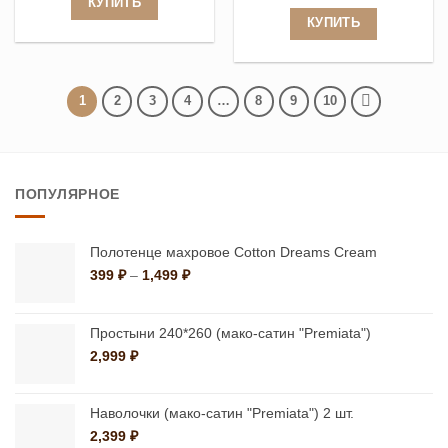
КУПИТЬ
13,152 ₽.
КУПИТЬ
Этот
Этот
товар
товар
имеет
имеет
1
2
3
4
…
8
9
10
несколько
несколько
вариаций.
вариаций.
Опции
Опции
можно
ПОПУЛЯРНОЕ
можно
выбрать
выбрать
на
на
Полотенце махровое Cotton Dreams Cream
странице
Диапазон
399
₽
–
1,499
₽
странице
товара.
цен:
товара.
399 ₽
–
Простыни 240*260 (мако-сатин "Premiata")
1,499 ₽
2,999
₽
Наволочки (мако-сатин "Premiata") 2 шт.
2,399
₽