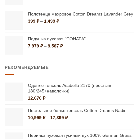
Полотенце махровое Cotton Dreams Lavander Grey
Диапазон
399
₽
–
1,499
₽
цен:
399 ₽
–
Подушка пуховая "СОНАТА"
1,499 ₽
Диапазон
7,979
₽
–
9,587
₽
цен:
7,979 ₽
–
РЕКОМЕНДУЕМЫЕ
9,587 ₽
Одеяло тенсель Asabella 2170 (простыня
180*245+наволочки)
12,670
₽
Постельное белье тенсель Cotton Dreams Nadin
Диапазон
10,999
₽
–
17,399
₽
цен:
10,999 ₽
–
Перинка пуховая гусиный пух 100% German Grass