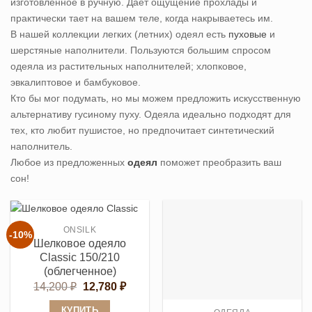
изготовленное в ручную. Дает ощущение прохлады и
практически тает на вашем теле, когда накрываетесь им.
В нашей коллекции легких (летних) одеял есть
пуховые
и
шерстяные наполнители. Пользуются большим спросом
одеяла из растительных наполнителей; хлопковое,
эвкалиптовое и бамбуковое.
Кто бы мог подумать, но мы можем предложить искусственную
альтернативу гусиному пуху. Одеяла идеально подходят для
тех, кто любит пушистое, но предпочитает синтетический
наполнитель.
Любое из предложенных
одеял
поможет преобразить ваш
сон!
ONSILK
-10%
Шелковое одеяло
Classic 150/210
(облегченное)
Первоначальная
Текущая
14,200
₽
12,780
₽
цена
цена:
составляла
12,780 ₽.
КУПИТЬ