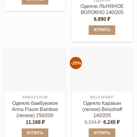
ОДЕЯЛА
14,200 ₽.
Одеяло ЛЬНЯНОЕ
Этот
ВОЛОКНО 140/205
товар
6,890
₽
имеет
КУПИТЬ
несколько
Этот
вариаций.
товар
Опции
имеет
можно
несколько
выбрать
-25%
вариаций.
на
Опции
странице
можно
товара.
выбрать
ANNA FLAUM
BELASHOFF
на
Одеяло бамбуковое
Одеяло Караван
странице
Anna Flaum Bamboo
(легкое) Belashoff
товара.
(легкое) 150/200
140/205
Первоначальн
Текуща
11,168
₽
8,334
₽
6,245
₽
цена
цена:
составляла
6,245 ₽.
КУПИТЬ
КУПИТЬ
8,334 ₽.