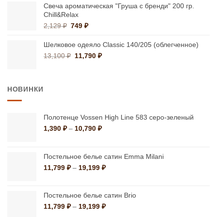
составляла
42,900 ₽.
Свеча ароматическая "Груша с бренди" 200 гр.
59,900 ₽.
Chill&Relax
Первоначальная
Текущая
2,129
₽
749
₽
цена
цена:
составляла
749 ₽.
Шелковое одеяло Classic 140/205 (облегченное)
2,129 ₽.
Первоначальная
Текущая
13,100
₽
11,790
₽
цена
цена:
составляла
11,790 ₽.
13,100 ₽.
НОВИНКИ
Полотенце Vossen High Line 583 серо-зеленый
Диапазон
1,390
₽
–
10,790
₽
цен:
1,390 ₽
–
Постельное белье сатин Emma Milani
10,790 ₽
Диапазон
11,799
₽
–
19,199
₽
цен:
11,799 ₽
–
Постельное белье сатин Brio
19,199 ₽
Диапазон
11,799
₽
–
19,199
₽
цен: