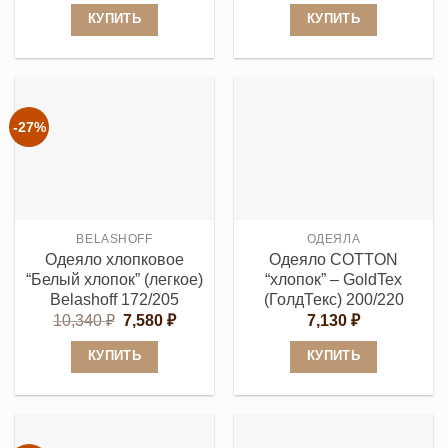
КУПИТЬ
КУПИТЬ
Этот
Этот
товар
товар
имеет
имеет
несколько
несколько
-27%
вариаций.
вариаций.
Опции
Опции
можно
можно
выбрать
выбрать
BELASHOFF
ОДЕЯЛА
на
на
Одеяло хлопковое
Одеяло COTTON
странице
странице
“Белый хлопок” (легкое)
“хлопок” – GoldTex
товара.
товара.
Belashoff 172/205
(ГолдТекс) 200/220
Первоначальная
Текущая
10,340
₽
7,580
₽
7,130
₽
цена
цена:
составляла
7,580 ₽.
КУПИТЬ
КУПИТЬ
10,340 ₽.
Этот
Этот
товар
товар
имеет
имеет