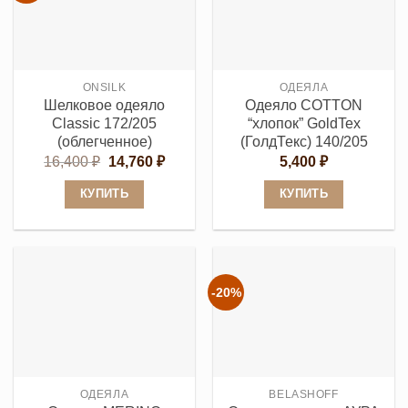
вариаций.
вариаций.
Опции
Опции
можно
можно
выбрать
выбрать
ONSILK
ОДЕЯЛА
на
на
Шелковое одеяло
Одеяло COTTON
странице
странице
Classic 172/205
“хлопок” GoldTex
товара.
товара.
(облегченное)
(ГолдТекс) 140/205
Первоначальная
Текущая
16,400
₽
14,760
₽
5,400
₽
цена
цена:
составляла
14,760 ₽.
КУПИТЬ
КУПИТЬ
16,400 ₽.
Этот
Этот
товар
товар
имеет
имеет
несколько
несколько
-20%
вариаций.
вариаций.
Опции
Опции
можно
можно
выбрать
выбрать
ОДЕЯЛА
BELASHOFF
на
на