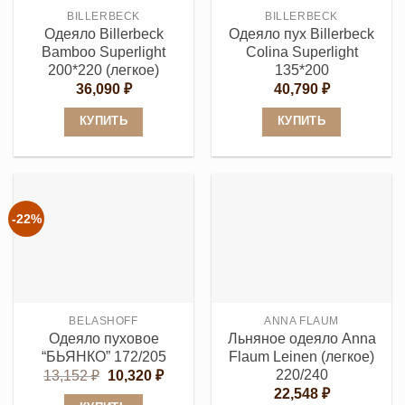
выбрать
выбрать
BILLERBECK
BILLERBECK
на
на
Одеяло Billerbeck
Одеяло пух Billerbeck
странице
странице
Bamboo Superlight
Colina Superlight
товара.
товара.
200*220 (легкое)
135*200
36,090
₽
40,790
₽
КУПИТЬ
КУПИТЬ
Этот
Этот
товар
товар
имеет
имеет
несколько
несколько
-22%
вариаций.
вариаций.
Опции
Опции
можно
можно
выбрать
выбрать
BELASHOFF
ANNA FLAUM
на
на
Одеяло пуховое
Льняное одеяло Anna
странице
странице
“БЬЯНКО” 172/205
Flaum Leinen (легкое)
товара.
товара.
220/240
Первоначальная
Текущая
13,152
₽
10,320
₽
цена
цена:
22,548
₽
составляла
10,320 ₽.