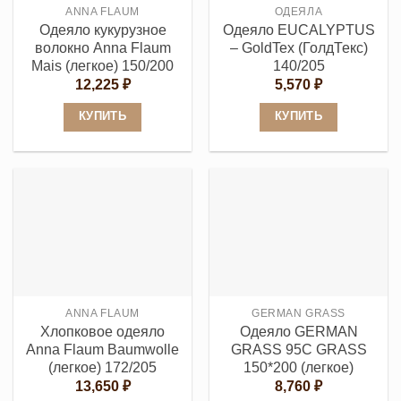
на
ANNA FLAUM
ОДЕЯЛА
на
странице
Одеяло кукурузное
Одеяло EUCALYPTUS
странице
товара.
волокно Anna Flaum
– GoldTex (ГолдТекс)
товара.
Mais (легкое) 150/200
140/205
12,225
₽
5,570
₽
КУПИТЬ
КУПИТЬ
Этот
Этот
товар
товар
имеет
имеет
несколько
несколько
вариаций.
вариаций.
Опции
Опции
можно
можно
выбрать
выбрать
ANNA FLAUM
GERMAN GRASS
на
на
Хлопковое одеяло
Одеяло GERMAN
странице
странице
Anna Flaum Baumwolle
GRASS 95С GRASS
товара.
товара.
(легкое) 172/205
150*200 (легкое)
13,650
₽
8,760
₽