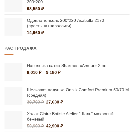
200*200
17,399 ₽
98,550
₽
Одеяло тенсель 200*220 Asabella 2170
(простыня+наволочки)
14,960
₽
РАСПРОДАЖА
Наволочка сатин Sharmes «Amour» 2 шт.
Диапазон
8,010
₽
–
9,180
₽
цен:
8,010 ₽
–
Шелковая подушка Onsilk Comfort Premium 50/70 M
9,180 ₽
(средняя)
Первоначальная
Текущая
30,700
₽
27,630
₽
цена
цена:
составляла
27,630 ₽.
Халат Claire Batiste Atelier "Шаль" махровый
30,700 ₽.
бежевый
Первоначальная
Текущая
59,900
₽
42,900
₽
цена
цена: