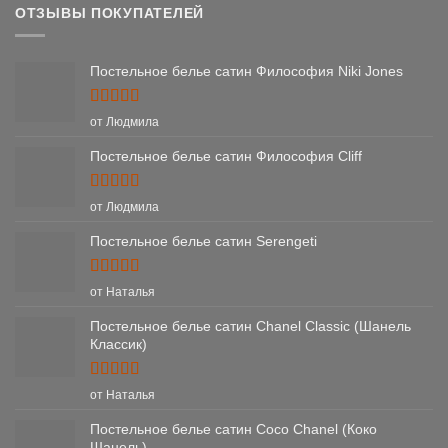
ОТЗЫВЫ ПОКУПАТЕЛЕЙ
Постельное белье сатин Философия Niki Jones
Оценка
5
от Людмила
из 5
Постельное белье сатин Философия Cliff
Оценка
5
от Людмила
из 5
Постельное белье сатин Serengeti
Оценка
5
от Наталья
из 5
Постельное белье сатин Chanel Classic (Шанель
Классик)
Оценка
5
от Наталья
из 5
Постельное белье сатин Coco Chanel (Коко
Шанель)