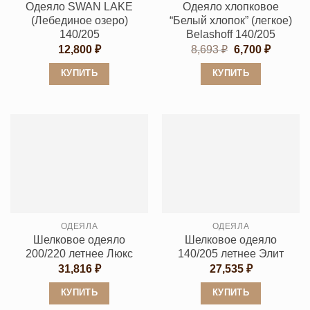
Одеяло SWAN LAKE
Одеяло хлопковое
странице
странице
(Лебединое озеро)
“Белый хлопок” (легкое)
товара.
товара.
140/205
Belashoff 140/205
Первоначальн
Текуща
12,800
₽
8,693
₽
6,700
₽
цена
цена:
составляла
6,700 ₽.
КУПИТЬ
КУПИТЬ
8,693 ₽.
Этот
Этот
товар
товар
имеет
имеет
несколько
несколько
вариаций.
вариаций.
Опции
Опции
можно
можно
выбрать
выбрать
ОДЕЯЛА
ОДЕЯЛА
на
на
Шелковое одеяло
Шелковое одеяло
странице
странице
200/220 летнее Люкс
140/205 летнее Элит
товара.
товара.
31,816
₽
27,535
₽
КУПИТЬ
КУПИТЬ