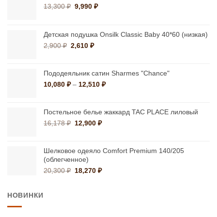
Первоначальная
Текущая
13,300
₽
9,990
₽
цена
цена:
составляла
9,990 ₽.
13,300 ₽.
Детская подушка Onsilk Classic Baby 40*60 (низкая)
Первоначальная
Текущая
2,900
₽
2,610
₽
цена
цена:
составляла
2,610 ₽.
2,900 ₽.
Пододеяльник сатин Sharmes "Chance"
Диапазон
10,080
₽
–
12,510
₽
цен:
10,080 ₽
–
Постельное белье жаккард TAC PLACE лиловый
12,510 ₽
Первоначальная
Текущая
16,178
₽
12,900
₽
цена
цена:
составляла
12,900 ₽.
16,178 ₽.
Шелковое одеяло Comfort Premium 140/205
(облегченное)
Первоначальная
Текущая
20,300
₽
18,270
₽
цена
цена:
составляла
18,270 ₽.
НОВИНКИ
20,300 ₽.