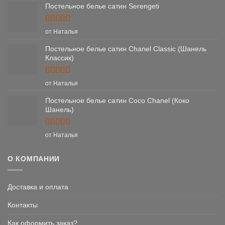
Постельное белье сатин Serengeti
Оценка
5
от Наталья
из 5
Постельное белье сатин Chanel Classic (Шанель
Классик)
Оценка
5
от Наталья
из 5
Постельное белье сатин Coco Chanel (Коко
Шанель)
Оценка
5
от Наталья
из 5
О КОМПАНИИ
Доставка и оплата
Контакты
Как оформить заказ?