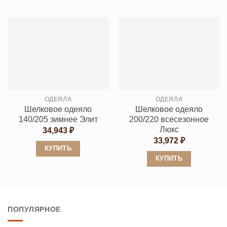
Этот
Этот
товар
товар
имеет
имеет
несколько
несколько
вариаций.
вариаций.
Опции
Опции
можно
можно
выбрать
выбрать
ОДЕЯЛА
ОДЕЯЛА
на
на
Шелковое одеяло
Шелковое одеяло
странице
странице
140/205 зимнее Элит
200/220 всесезонное
товара.
товара.
Люкс
34,943
₽
33,972
₽
КУПИТЬ
КУПИТЬ
Этот
Этот
товар
товар
имеет
имеет
несколько
ПОПУЛЯРНОЕ
несколько
вариаций.
вариаций.
Опции