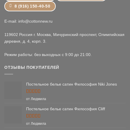
8 (916) 150-40-50
E-mail: info@cottonnew.ru
119602 Россия г. Москва, Мичуринский проспект, Олимпийская
деревня, д. 4, корп. 3.
Режим работы: без выходных с 9:00 до 21:00.
ОТЗЫВЫ ПОКУПАТЕЛЕЙ
Постельное белье сатин Философия Niki Jones
Оценка
5
от Людмила
из 5
Постельное белье сатин Философия Cliff
Оценка
5
от Людмила
из 5