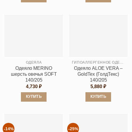
Этот
Этот
товар
товар
имеет
имеет
несколько
несколько
вариаций.
вариаций.
Опции
Опции
можно
можно
выбрать
выбрать
ОДЕЯЛА
ГИПОАЛЛЕРГЕННОЕ ОДЕЯЛО
на
на
Одеяло MERINO
Одеяло ALOE VERA –
странице
странице
шерсть овечья SOFT
GoldTex (ГолдТекс)
товара.
товара.
140/205
140/205
4,730
₽
5,880
₽
КУПИТЬ
КУПИТЬ
Этот
Этот
товар
товар
имеет
имеет
несколько
несколько
-14%
-25%