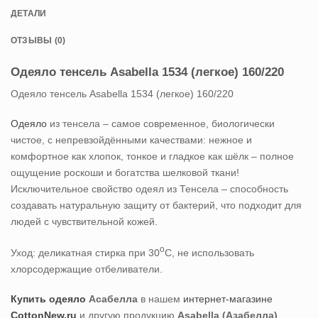
ДЕТАЛИ
ОТЗЫВЫ (0)
Одеяло тенсель Asabella 1534 (легкое) 160/220
Одеяло тенсель Asabella 1534 (легкое) 160/220
Одеяло
из тенсела – самое современное, биологически
чистое, с непревзойдёнными качествами: нежное и
комфортное как хлопок, тонкое и гладкое как шёлк – полное
ощущение роскоши и богатства шелковой ткани!
Исключительное свойство одеял из Тенсела – способность
создавать натуральную защиту от бактерий, что подходит для
людей с чувствительной кожей.
о
Уход: деликатная стирка при 30
С, не использовать
хлорсодержащие отбеливатели.
Купить одеяло
Асабелла
в нашем
интернет-магазине
CottonNew.ru
и другую продукцию
Asabella (Азабелла)
.