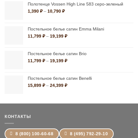
Полотенце Vossen High Line 583 серо-зеленый
Диапазон
1,390
₽
–
10,790
₽
цен:
1,390 ₽
–
Постельное белье сатин Emma Milani
10,790 ₽
Диапазон
11,799
₽
–
19,199
₽
цен:
11,799 ₽
–
Постельное белье сатин Brio
19,199 ₽
Диапазон
11,799
₽
–
19,199
₽
цен:
11,799 ₽
–
Постельное белье сатин Benelli
19,199 ₽
Диапазон
15,899
₽
–
24,399
₽
цен:
15,899 ₽
–
24,399 ₽
КОНТАКТЫ
8 (800) 100-60-68
8 (495) 792-29-10