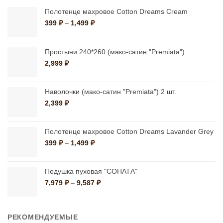
Опции
можно
Полотенце махровое Cotton Dreams Cream
можно
Диапазон
399
₽
–
1,499
₽
выбрать
цен:
выбрать
на
399 ₽
на
странице
–
Простыни 240*260 (мако-сатин "Premiata")
странице
1,499 ₽
товара.
2,999
₽
товара.
Наволочки (мако-сатин "Premiata") 2 шт.
2,399
₽
Полотенце махровое Cotton Dreams Lavander Grey
Диапазон
399
₽
–
1,499
₽
цен:
399 ₽
–
Подушка пуховая "СОНАТА"
1,499 ₽
Диапазон
7,979
₽
–
9,587
₽
цен:
7,979 ₽
–
РЕКОМЕНДУЕМЫЕ
9,587 ₽