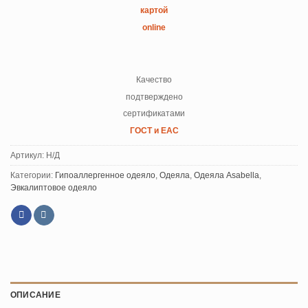
картой
online
Качество
подтверждено
сертификатами
ГОСТ и ЕАС
Артикул:
Н/Д
Категории:
Гипоаллергенное одеяло
,
Одеяла
,
Одеяла Asabella
,
Эвкалиптовое одеяло
ОПИСАНИЕ