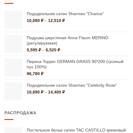
Пододеяльник сатин Sharmes "Chance"
Диапазон
10,080
₽
–
12,510
₽
цен:
10,080 ₽
–
Подушка шерстяная Anna Flaum MERINO
12,510 ₽
(регулируемая)
Диапазон
5,595
₽
–
6,520
₽
цен:
5,595 ₽
Перина Topper GERMAN GRASS 90*200 (гусиный
–
пух 100%)
6,520 ₽
96,780
₽
Пододеяльник сатин Sharmes "Celebrity Rose"
Диапазон
10,890
₽
–
14,400
₽
цен:
10,890 ₽
–
РАСПРОДАЖА
14,400 ₽
Постельное белье сатин TAC CASTILLO кремовый