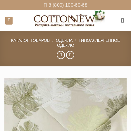
Skip
8 (800) 100-60-68
to
content
КАТАЛОГ ТОВАРОВ
/
ОДЕЯЛА
/
ГИПОАЛЛЕРГЕННОЕ
ОДЕЯЛО