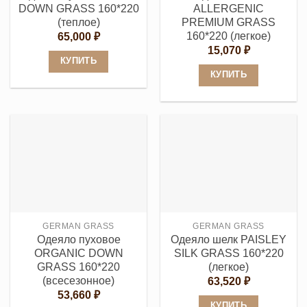
странице
товара.
DOWN GRASS 160*220
ALLERGENIC
товара.
(теплое)
PREMIUM GRASS
160*220 (легкое)
65,000
₽
15,070
₽
КУПИТЬ
КУПИТЬ
Этот
Этот
товар
товар
имеет
имеет
несколько
несколько
вариаций.
вариаций.
Опции
Опции
можно
можно
выбрать
выбрать
на
GERMAN GRASS
GERMAN GRASS
на
странице
Одеяло пуховое
Одеяло шелк PAISLEY
странице
товара.
ORGANIC DOWN
SILK GRASS 160*220
товара.
GRASS 160*220
(легкое)
(всесезонное)
63,520
₽
53,660
₽
КУПИТЬ