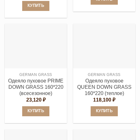
КУПИТЬ
Этот
Этот
товар
товар
имеет
имеет
несколько
несколько
вариаций.
вариаций.
Опции
Опции
можно
можно
выбрать
выбрать
на
GERMAN GRASS
GERMAN GRASS
на
странице
Одеяло пуховое PRIME
Одеяло пуховое
странице
товара.
DOWN GRASS 160*220
QUEEN DOWN GRASS
товара.
(всесезонное)
160*220 (теплое)
23,120
₽
118,100
₽
КУПИТЬ
КУПИТЬ
Этот
Этот
товар
товар
имеет
имеет