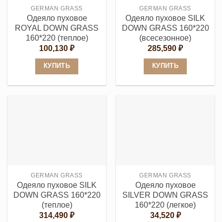
GERMAN GRASS
GERMAN GRASS
на
на
Одеяло пуховое
Одеяло пуховое SILK
странице
странице
ROYAL DOWN GRASS
DOWN GRASS 160*220
товара.
товара.
160*220 (теплое)
(всесезонное)
100,130
₽
285,590
₽
КУПИТЬ
КУПИТЬ
Этот
Этот
товар
товар
имеет
имеет
несколько
несколько
вариаций.
вариаций.
Опции
Опции
можно
можно
выбрать
выбрать
GERMAN GRASS
GERMAN GRASS
на
на
Одеяло пуховое SILK
Одеяло пуховое
странице
странице
DOWN GRASS 160*220
SILVER DOWN GRASS
товара.
товара.
(теплое)
160*220 (легкое)
314,490
₽
34,520
₽