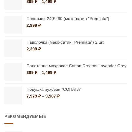
Диапазон
399
₽
–
1,499
₽
странице
странице
цен:
товара.
товара.
399 ₽
–
Простыни 240*260 (мако-сатин "Premiata")
1,499 ₽
2,999
₽
Наволочки (мако-сатин "Premiata") 2 шт.
2,399
₽
Полотенце махровое Cotton Dreams Lavander Grey
Диапазон
399
₽
–
1,499
₽
цен:
399 ₽
–
Подушка пуховая "СОНАТА"
1,499 ₽
Диапазон
7,979
₽
–
9,587
₽
цен:
7,979 ₽
–
РЕКОМЕНДУЕМЫЕ
9,587 ₽