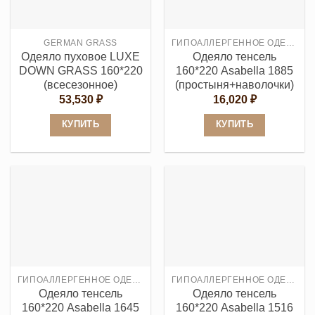
можно
выбрать
выбрать
на
GERMAN GRASS
ГИПОАЛЛЕРГЕННОЕ ОДЕЯЛО
на
странице
Одеяло пуховое LUXE
Одеяло тенсель
странице
товара.
DOWN GRASS 160*220
160*220 Asabella 1885
товара.
(всесезонное)
(простыня+наволочки)
53,530
₽
16,020
₽
КУПИТЬ
КУПИТЬ
Этот
Этот
товар
товар
имеет
имеет
несколько
несколько
вариаций.
вариаций.
Опции
Опции
можно
можно
выбрать
выбрать
ГИПОАЛЛЕРГЕННОЕ ОДЕЯЛО
ГИПОАЛЛЕРГЕННОЕ ОДЕЯЛО
на
на
Одеяло тенсель
Одеяло тенсель
странице
странице
160*220 Asabella 1645
160*220 Asabella 1516