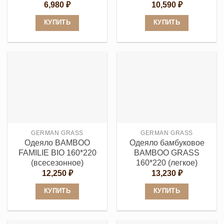
6,980
₽
10,590
₽
КУПИТЬ
КУПИТЬ
Этот
Этот
товар
товар
имеет
имеет
несколько
несколько
вариаций.
вариаций.
Опции
Опции
можно
можно
выбрать
выбрать
GERMAN GRASS
GERMAN GRASS
на
на
Одеяло BAMBOO
Одеяло бамбуковое
странице
странице
FAMILIE BIO 160*220
BAMBOO GRASS
товара.
товара.
(всесезонное)
160*220 (легкое)
12,250
₽
13,230
₽
КУПИТЬ
КУПИТЬ
Этот
Этот
товар
товар