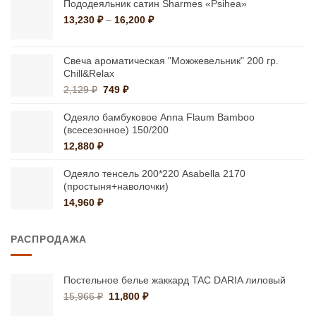
Пододеяльник сатин Sharmes «Psihea»
Диапазон
13,230
₽
–
16,200
₽
цен:
13,230 ₽
–
Свеча ароматическая "Можжевельник" 200 гр.
16,200 ₽
Chill&Relax
Первоначальная
Текущая
2,129
₽
749
₽
цена
цена:
составляла
749 ₽.
Одеяло бамбуковое Anna Flaum Bamboo
2,129 ₽.
(всесезонное) 150/200
12,880
₽
Одеяло тенсель 200*220 Asabella 2170
(простыня+наволочки)
14,960
₽
РАСПРОДАЖА
Постельное белье жаккард TAC DARIA лиловый
Первоначальная
Текущая
15,966
₽
11,800
₽
цена
цена: