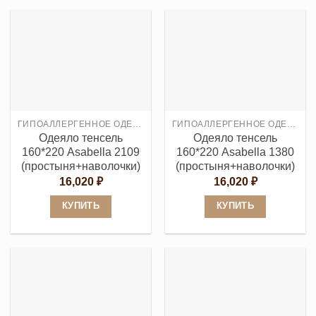
товар
товар
имеет
имеет
несколько
несколько
вариаций.
вариаций.
Опции
Опции
можно
можно
выбрать
выбрать
ГИПОАЛЛЕРГЕННОЕ ОДЕЯЛО
ГИПОАЛЛЕРГЕННОЕ ОДЕЯЛО
на
на
Одеяло тенсель
Одеяло тенсель
странице
странице
160*220 Asabella 2109
160*220 Asabella 1380
товара.
товара.
(простыня+наволочки)
(простыня+наволочки)
16,020
₽
16,020
₽
КУПИТЬ
КУПИТЬ
Этот
Этот
товар
товар
имеет
имеет
несколько
несколько
вариаций.
вариаций.
Опции
Опции