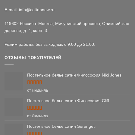
E-mail: info@cottonnew.ru
119602 Россия г. Москва, Мичуринский проспект, Олимпийская
деревня, д. 4, корп. 3.
Режим работы: без выходных с 9:00 до 21:00.
ОТЗЫВЫ ПОКУПАТЕЛЕЙ
Постельное белье сатин Философия Niki Jones
Оценка
5
от Людмила
из 5
Постельное белье сатин Философия Cliff
Оценка
5
от Людмила
из 5
Постельное белье сатин Serengeti