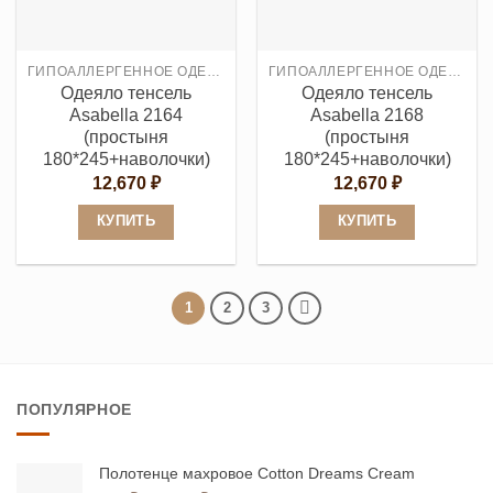
можно
можно
выбрать
выбрать
ГИПОАЛЛЕРГЕННОЕ ОДЕЯЛО
ГИПОАЛЛЕРГЕННОЕ ОДЕЯЛО
на
на
Одеяло тенсель
Одеяло тенсель
странице
странице
Asabella 2164
Asabella 2168
товара.
товара.
(простыня
(простыня
180*245+наволочки)
180*245+наволочки)
12,670
₽
12,670
₽
КУПИТЬ
КУПИТЬ
Этот
Этот
товар
товар
имеет
имеет
1
2
3
несколько
несколько
вариаций.
вариаций.
Опции
Опции
ПОПУЛЯРНОЕ
можно
можно
выбрать
выбрать
на
на
Полотенце махровое Cotton Dreams Cream