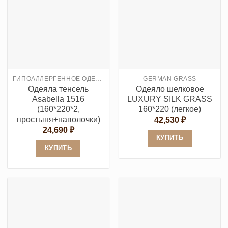
имеет
имеет
несколько
несколько
вариаций.
вариаций.
Опции
Опции
можно
можно
выбрать
выбрать
ГИПОАЛЛЕРГЕННОЕ ОДЕЯЛО
GERMAN GRASS
на
на
Одеяла тенсель
Одеяло шелковое
странице
странице
Asabella 1516
LUXURY SILK GRASS
товара.
товара.
(160*220*2,
160*220 (легкое)
простыня+наволочки)
42,530
₽
24,690
₽
КУПИТЬ
КУПИТЬ
Этот
Этот
товар
товар
имеет
имеет
несколько
несколько
вариаций.
вариаций.
Опции
Опции