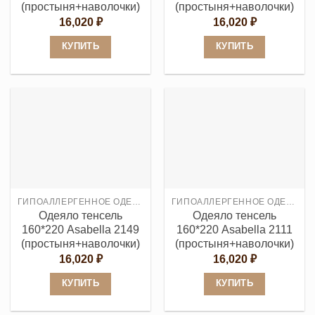
товара.
товара.
(простыня+наволочки)
(простыня+наволочки)
16,020
₽
16,020
₽
КУПИТЬ
КУПИТЬ
Этот
Этот
товар
товар
имеет
имеет
несколько
несколько
вариаций.
вариаций.
Опции
Опции
можно
можно
выбрать
выбрать
ГИПОАЛЛЕРГЕННОЕ ОДЕЯЛО
ГИПОАЛЛЕРГЕННОЕ ОДЕЯЛО
на
на
Одеяло тенсель
Одеяло тенсель
странице
странице
160*220 Asabella 2149
160*220 Asabella 2111
товара.
товара.
(простыня+наволочки)
(простыня+наволочки)
16,020
₽
16,020
₽
КУПИТЬ
КУПИТЬ
Этот
Этот