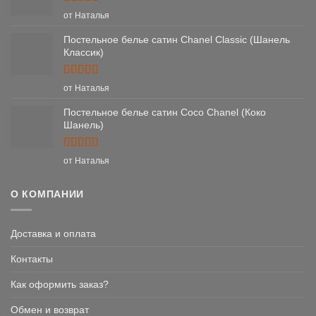
Оценка
5
от Наталья
из 5
Постельное белье сатин Chanel Classic (Шанель
Классик)
Оценка
5
от Наталья
из 5
Постельное белье сатин Coco Chanel (Коко
Шанель)
Оценка
5
от Наталья
из 5
О КОМПАНИИ
Доставка и оплата
Контакты
Как оформить заказ?
Обмен и возврат