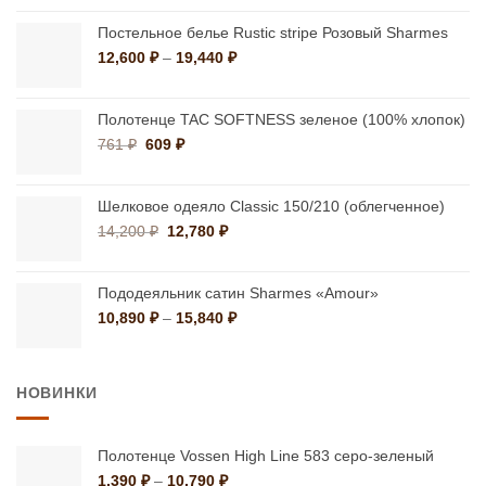
составляла
11,800 ₽.
15,966 ₽.
Постельное белье Rustic stripe Розовый Sharmes
Диапазон
12,600
₽
–
19,440
₽
цен:
12,600 ₽
–
Полотенце TAC SOFTNESS зеленое (100% хлопок)
19,440 ₽
Первоначальная
Текущая
761
₽
609
₽
цена
цена:
составляла
609 ₽.
761 ₽.
Шелковое одеяло Classic 150/210 (облегченное)
Первоначальная
Текущая
14,200
₽
12,780
₽
цена
цена:
составляла
12,780 ₽.
14,200 ₽.
Пододеяльник сатин Sharmes «Amour»
Диапазон
10,890
₽
–
15,840
₽
цен:
10,890 ₽
–
НОВИНКИ
15,840 ₽
Полотенце Vossen High Line 583 серо-зеленый
Диапазон
1,390
₽
–
10,790
₽