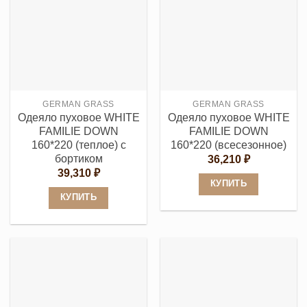
имеет
несколько
несколько
вариаций.
вариаций.
Опции
Опции
можно
можно
выбрать
выбрать
на
GERMAN GRASS
GERMAN GRASS
на
странице
Одеяло пуховое WHITE
Одеяло пуховое WHITE
странице
товара.
FAMILIE DOWN
FAMILIE DOWN
товара.
160*220 (теплое) с
160*220 (всесезонное)
бортиком
36,210
₽
39,310
₽
КУПИТЬ
КУПИТЬ
Этот
Этот
товар
товар
имеет
имеет
несколько
несколько
вариаций.
вариаций.
Опции
Опции
можно