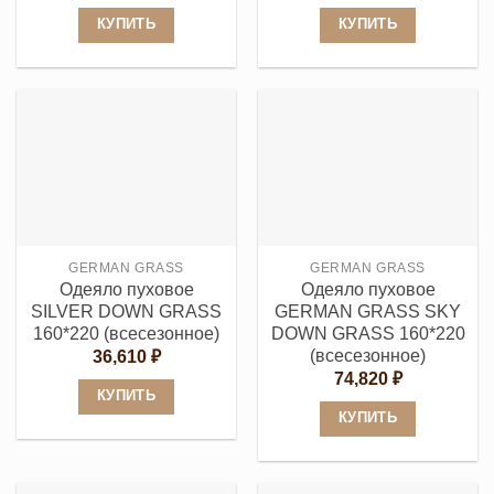
КУПИТЬ
КУПИТЬ
Этот
Этот
товар
товар
имеет
имеет
несколько
несколько
вариаций.
вариаций.
Опции
Опции
можно
можно
выбрать
выбрать
GERMAN GRASS
GERMAN GRASS
на
на
Одеяло пуховое
Одеяло пуховое
странице
странице
SILVER DOWN GRASS
GERMAN GRASS SKY
товара.
товара.
160*220 (всесезонное)
DOWN GRASS 160*220
(всесезонное)
36,610
₽
74,820
₽
КУПИТЬ
КУПИТЬ
Этот
Этот
товар
товар
имеет