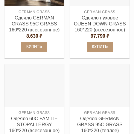
GERMAN GRASS
GERMAN GRASS
Одеяло GERMAN
Одеяло пуховое
GRASS 95С GRASS
QUEEN DOWN GRASS
160*220 (всесезонное)
160*220 (всесезонное)
8,630
₽
97,790
₽
КУПИТЬ
КУПИТЬ
Этот
Этот
товар
товар
имеет
имеет
несколько
несколько
вариаций.
вариаций.
Опции
Опции
можно
можно
выбрать
выбрать
GERMAN GRASS
GERMAN GRASS
на
на
Одеяло 60С FAMILIE
Одеяло GERMAN
странице
странице
STOPALLERGY
GRASS 95С GRASS
товара.
товара.
160*220 (всесезонное)
160*220 (теплое)