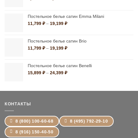
цен:
1,390 ₽
–
Постельное белье сатин Emma Milani
10,790 ₽
Диапазон
11,799
₽
–
19,199
₽
цен:
11,799 ₽
–
Постельное белье сатин Brio
19,199 ₽
Диапазон
11,799
₽
–
19,199
₽
цен:
11,799 ₽
–
Постельное белье сатин Benelli
19,199 ₽
Диапазон
15,899
₽
–
24,399
₽
цен:
15,899 ₽
–
24,399 ₽
КОНТАКТЫ
8 (800) 100-60-68
8 (495) 792-29-10
8 (916) 150-40-50