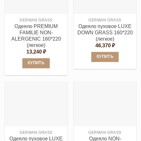
можно
можно
выбрать
выбрать
на
GERMAN GRASS
GERMAN GRASS
на
странице
Одеяло PREMIUM
Одеяло пуховое LUXE
странице
товара.
FAMILIE NON-
DOWN GRASS 160*220
товара.
ALERGENIC 160*220
(легкое)
(легкое)
46,370
₽
13,240
₽
КУПИТЬ
КУПИТЬ
Этот
Этот
товар
товар
имеет
имеет
несколько
несколько
вариаций.
вариаций.
Опции
Опции
можно
можно
выбрать
выбрать
на
GERMAN GRASS
GERMAN GRASS
на
странице
Одеяло пуховое LUXE
Одеяло NON-