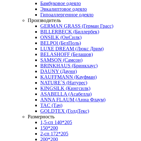
Бамбуковое одеяло
Эвкалиптовое одеяло
Гипоаллергенное одеяло
Производитель
GERMAN GRASS (Герман Грасс)
BILLERBECK (Биллербек)
ONSILK (ОнСилк)
BELPOl (БелПоль)
LUXE DREAM (Люкс Дрим)
BELASHOFF (Белашов)
SAMSON (Самсон)
BRINKHAUS (Бринкхаус)
DAUNY (Дауни)
KAUFFMANN (Кауфман)
NATURE`S (Натурес)
KINGSILK (Кингсилк)
ASABELLA (Асабелла)
ANNA FLAUM (Анна Флаум)
TAC (Тач)
GOLDTEX (ГолдТекс)
Размерность
1,5-сп 140*205
150*200
2-сп 172*205
200*200