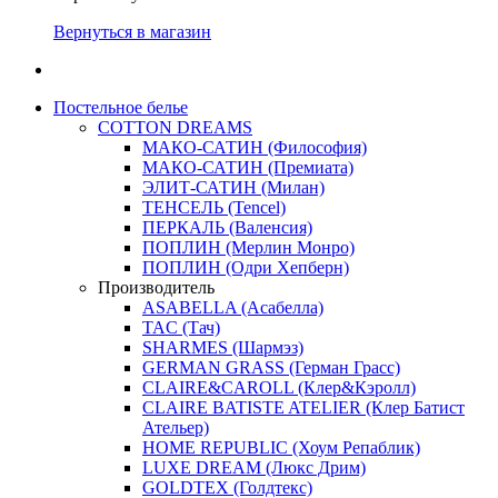
Вернуться в магазин
Постельное белье
COTTON DREAMS
МАКО-САТИН (Философия)
МАКО-САТИН (Премиата)
ЭЛИТ-САТИН (Милан)
ТЕНСЕЛЬ (Tencel)
ПЕРКАЛЬ (Валенсия)
ПОПЛИН (Мерлин Монро)
ПОПЛИН (Одри Хепберн)
Производитель
ASABELLA (Асабелла)
TAC (Тач)
SHARMES (Шармэз)
GERMAN GRASS (Герман Грасс)
CLAIRE&CAROLL (Клер&Кэролл)
CLAIRE BATISTE ATELIER (Клер Батист
Ательер)
HOME REPUBLIC (Хоум Репаблик)
LUXE DREAM (Люкс Дрим)
GOLDTEX (Голдтекс)