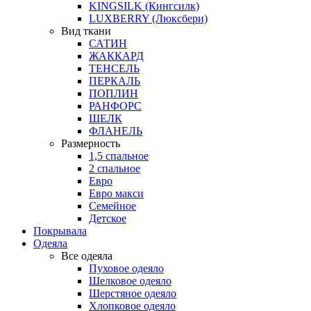
KINGSILK (Кингсилк)
LUXBERRY (Люксбери)
Вид ткани
САТИН
ЖАККАРД
ТЕНСЕЛЬ
ПЕРКАЛЬ
ПОПЛИН
РАНФОРС
ШЕЛК
ФЛАНЕЛЬ
Размерность
1,5 спальное
2 спальное
Евро
Евро макси
Семейное
Детское
Покрывала
Одеяла
Все одеяла
Пуховое одеяло
Шелковое одеяло
Шерстяное одеяло
Хлопковое одеяло