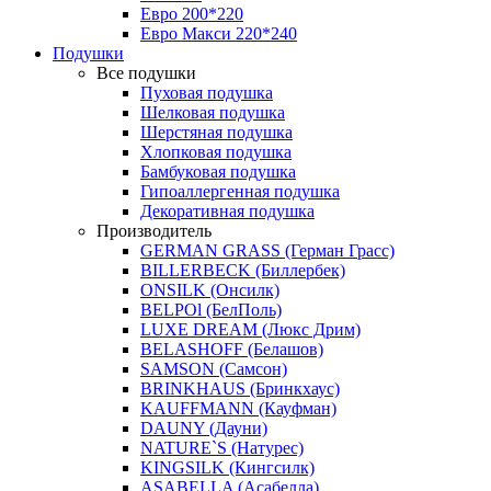
Евро 200*220
Евро Макси 220*240
Подушки
Все подушки
Пуховая подушка
Шелковая подушка
Шерстяная подушка
Хлопковая подушка
Бамбуковая подушка
Гипоаллергенная подушка
Декоративная подушка
Производитель
GERMAN GRASS (Герман Грасс)
BILLERBECK (Биллербек)
ONSILK (Онсилк)
BELPOl (БелПоль)
LUXE DREAM (Люкс Дрим)
BELASHOFF (Белашов)
SAMSON (Самсон)
BRINKHAUS (Бринкхаус)
KAUFFMANN (Кауфман)
DAUNY (Дауни)
NATURE`S (Натурес)
KINGSILK (Кингсилк)
ASABELLA (Асабелла)