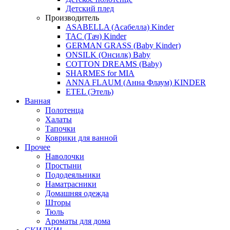
Детский плед
Производитель
ASABELLA (Асабелла) Kinder
TAC (Тач) Kinder
GERMAN GRASS (Baby Kinder)
ONSILK (Онсилк) Baby
COTTON DREAMS (Baby)
SHARMES for MIA
ANNA FLAUM (Анна Флаум) KINDER
ETEL (Этель)
Ванная
Полотенца
Халаты
Тапочки
Коврики для ванной
Прочее
Наволочки
Простыни
Пододеяльники
Наматрасники
Домашняя одежда
Шторы
Тюль
Ароматы для дома