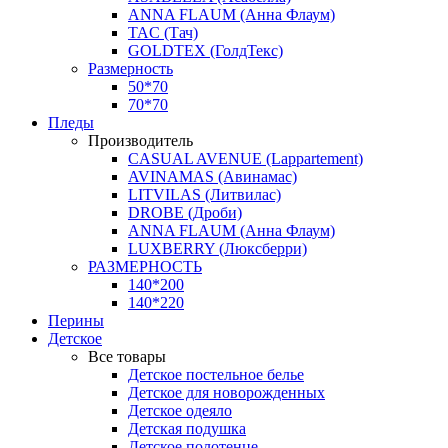
ANNA FLAUM (Анна Флаум)
TAC (Тач)
GOLDTEX (ГолдТекс)
Размерность
50*70
70*70
Пледы
Производитель
CASUAL AVENUE (Lappartement)
AVINAMAS (Авинамас)
LITVILAS (Литвилас)
DROBE (Дроби)
ANNA FLAUM (Анна Флаум)
LUXBERRY (Люксберри)
РАЗМЕРНОСТЬ
140*200
140*220
Перины
Детское
Все товары
Детское постельное белье
Детское для новорожденных
Детское одеяло
Детская подушка
Детское полотенце