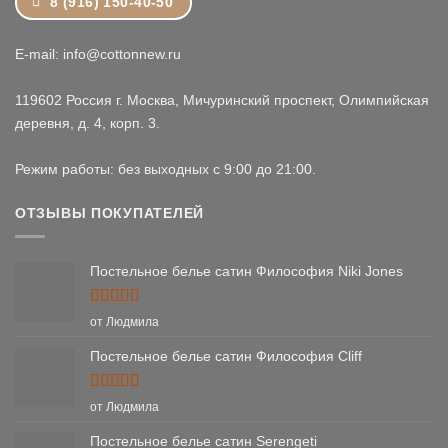
8 (916) 150-40-50
E-mail: info@cottonnew.ru
119602 Россия г. Москва, Мичуринский проспект, Олимпийская
деревня, д. 4, корп. 3.
Режим работы: без выходных с 9:00 до 21:00.
ОТЗЫВЫ ПОКУПАТЕЛЕЙ
Постельное белье сатин Философия Niki Jones
Оценка
5
от Людмила
из 5
Постельное белье сатин Философия Cliff
Оценка
5
от Людмила
из 5
Постельное белье сатин Serengeti