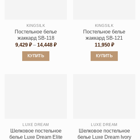
Опции
можно
можно
выбрать
выбрать
на
KINGSILK
KINGSILK
на
странице
Постельное белье
Постельное белье
странице
товара.
жаккард SB-118
жаккард SB-121
товара.
Диапазон
9,429
₽
–
14,448
₽
11,950
₽
цен:
9,429 ₽
КУПИТЬ
КУПИТЬ
–
14,448 ₽
Этот
Этот
товар
товар
имеет
имеет
несколько
несколько
вариаций.
вариаций.
Опции
Опции
можно
можно
выбрать
выбрать
LUXE DREAM
LUXE DREAM
на
на
Шелковое постельное
Шелковое постельное
странице
странице
белье Luxe Dream Elite
белье Luxe Dream Ivory