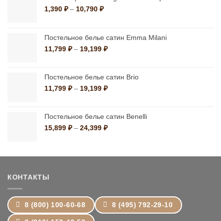
Диапазон
1,390
₽
–
10,790
₽
цен:
1,390 ₽
–
Постельное белье сатин Emma Milani
10,790 ₽
Диапазон
11,799
₽
–
19,199
₽
цен:
11,799 ₽
–
Постельное белье сатин Brio
19,199 ₽
Диапазон
11,799
₽
–
19,199
₽
цен:
11,799 ₽
–
Постельное белье сатин Benelli
19,199 ₽
Диапазон
15,899
₽
–
24,399
₽
цен:
15,899 ₽
–
24,399 ₽
КОНТАКТЫ
8 (800) 100-60-68
8 (495) 792-29-10