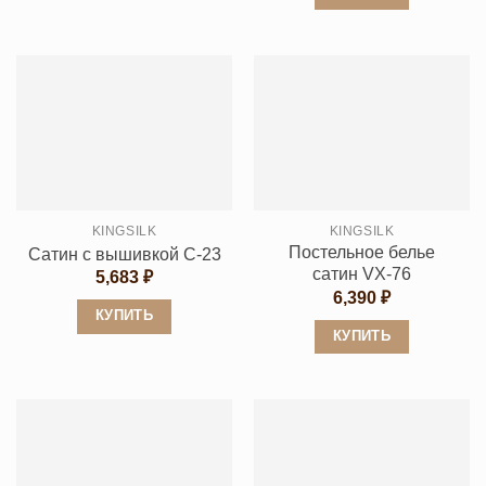
Этот
Этот
товар
товар
имеет
имеет
несколько
несколько
вариаций.
вариаций.
Опции
Опции
можно
можно
выбрать
выбрать
на
KINGSILK
KINGSILK
на
странице
Постельное белье
Сатин с вышивкой C-23
странице
товара.
сатин VX-76
5,683
₽
товара.
6,390
₽
КУПИТЬ
КУПИТЬ
Этот
Этот
товар
товар
имеет
имеет
несколько
несколько
вариаций.
вариаций.
Опции