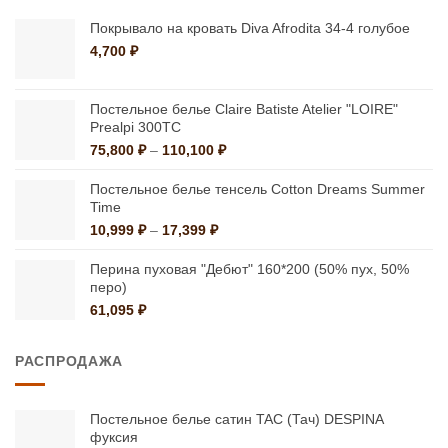
Покрывало на кровать Diva Afrodita 34-4 голубое
4,700
₽
Постельное белье Claire Batiste Atelier "LOIRE"
Prealpi 300ТС
Диапазон
75,800
₽
–
110,100
₽
цен:
75,800 ₽
Постельное белье тенсель Cotton Dreams Summer
–
Time
110,100 ₽
Диапазон
10,999
₽
–
17,399
₽
цен:
10,999 ₽
Перина пуховая "Дебют" 160*200 (50% пух, 50%
–
перо)
17,399 ₽
61,095
₽
РАСПРОДАЖА
Постельное белье сатин TAC (Тач) DESPINA
фуксия