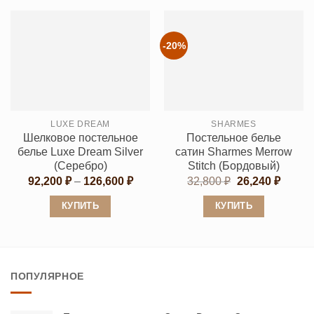
товар
товар
имеет
имеет
несколько
несколько
-20%
вариаций.
вариаций.
Опции
Опции
можно
можно
выбрать
выбрать
LUXE DREAM
SHARMES
на
на
Шелковое постельное
Постельное белье
странице
странице
белье Luxe Dream Silver
сатин Sharmes Merrow
товара.
товара.
(Серебро)
Stitch (Бордовый)
Диапазон
Первоначальн
Текущ
92,200
₽
–
126,600
₽
32,800
₽
26,240
₽
цен:
цена
цена:
92,200 ₽
составляла
26,240
КУПИТЬ
КУПИТЬ
–
32,800 ₽.
126,600 ₽
Этот
Этот
товар
товар
имеет
имеет
ПОПУЛЯРНОЕ
несколько
несколько
вариаций.
вариаций.
Опции
Опции