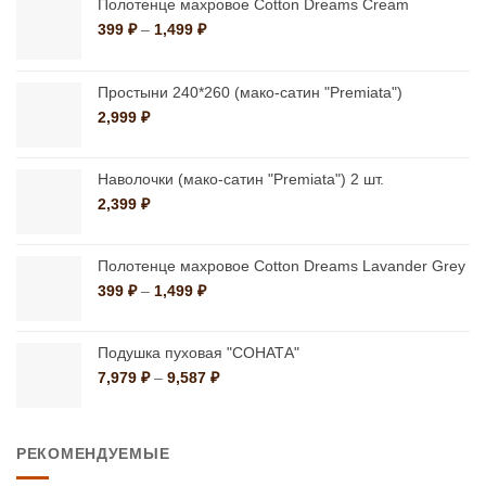
Полотенце махровое Cotton Dreams Cream
можно
можно
Диапазон
399
₽
–
1,499
₽
цен:
выбрать
выбрать
399 ₽
на
на
–
Простыни 240*260 (мако-сатин "Premiata")
странице
странице
1,499 ₽
2,999
₽
товара.
товара.
Наволочки (мако-сатин "Premiata") 2 шт.
2,399
₽
Полотенце махровое Cotton Dreams Lavander Grey
Диапазон
399
₽
–
1,499
₽
цен:
399 ₽
–
Подушка пуховая "СОНАТА"
1,499 ₽
Диапазон
7,979
₽
–
9,587
₽
цен:
7,979 ₽
–
РЕКОМЕНДУЕМЫЕ
9,587 ₽