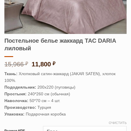
Постельное белье жаккард TAC DARIA
лиловый
Первоначальная
Текущая
15,966
11,800
₽
₽
цена
цена:
Ткань:
Хлопковый сатин-жаккард (JAKAR SATEN), хлопок
составляла
11,800 ₽.
100%.
15,966 ₽.
Пододеяльник:
200х220 (пуговицы)
Простыня:
240*260 см (обычная)
Наволочка:
50*70 см – 4 шт.
Производство:
Турция
Упаковка:
Подарочная коробка
ОЧИСТИТЬ
Размер КПБ