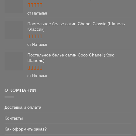
Оценка
5
от Наталья
из 5
Постельное белье сатин Chanel Classic (Шанель
Классик)
Оценка
5
от Наталья
из 5
Постельное белье сатин Coco Chanel (Коко
Шанель)
Оценка
5
от Наталья
из 5
О КОМПАНИИ
Доставка и оплата
Контакты
Как оформить заказ?