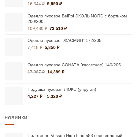
Первоначальная
Текущая
16,344
₽
9,990
₽
цена
цена:
составляла
9,990 ₽.
Одеяло пуховое BelPol ЭКОЛЬ NORD с бортиком
16,344 ₽.
200/200
Первоначальная
Текущая
109,480
₽
73,510
₽
цена
цена:
составляла
73,510 ₽.
Одеяло пуховое "ЖАСМИН" 172/205
109,480 ₽.
Первоначальная
Текущая
7,418
₽
5,850
₽
цена
цена:
составляла
5,850 ₽.
7,418 ₽.
Одеяло пуховое СОНАТА (кассетное) 140/205
Первоначальная
Текущая
17,987
₽
14,389
₽
цена
цена:
составляла
14,389 ₽.
17,987 ₽.
Подушка пуховая ЛЮКС (упругая)
Диапазон
4,227
₽
–
5,320
₽
цен:
4,227 ₽
–
НОВИНКИ
5,320 ₽
Полотенце Vossen High Line 583 серо-зеленый