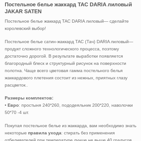
Постельное белье жаккард TAC DARIA лиловый
JAKAR SATEN
Постельное белье жаккард TAC DARIA лиловый— сделайте
королевский выбор!
Постельное белье сатин-жаккард TAC (Тач) DARIA лиловый—
продукт сложного технологического процесса, поэтому
достаточно дорогой. В результате выработки появляется
благородный блеск и структурный рисунок на поверхности
полотна. Чаще всего цветовая гамма постельного белья
жаккардового плетения состоит из нежных, приятных глазу
расцветок..
Размеры комплектов:
•
Евро
: простыня 240*260, пододеяльник 200*220, наволочки
50*70 -4 шт.
Покупая постельное белье из жаккарда, вам необходимо знать
некоторые
правила ухода
: стирать без применения
отбеливателей при температуре лучше не выше 40 градусов