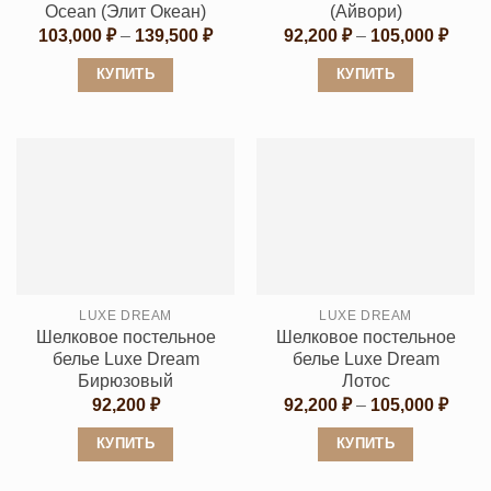
товара.
товара.
Ocean (Элит Океан)
(Айвори)
Диапазон
Диап
103,000
₽
–
139,500
₽
92,200
₽
–
105,000
₽
цен:
цен:
103,000 ₽
92,20
КУПИТЬ
КУПИТЬ
–
–
139,500 ₽
105,0
Этот
Этот
товар
товар
имеет
имеет
несколько
несколько
вариаций.
вариаций.
Опции
Опции
можно
можно
выбрать
выбрать
LUXE DREAM
LUXE DREAM
на
на
Шелковое постельное
Шелковое постельное
странице
странице
белье Luxe Dream
белье Luxe Dream
товара.
товара.
Бирюзовый
Лотос
Диап
92,200
₽
92,200
₽
–
105,000
₽
цен:
92,20
КУПИТЬ
КУПИТЬ
–
105,0
Этот
Этот