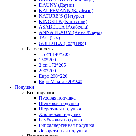
DAUNY (Дауни)
KAUFFMANN (Кауфман)
NATURE`S (Натурес)
KINGSILK (Кингсилк)
ASABELLA (Асабелла)
ANNA FLAUM (Анна Флаум)
TAC (Тач)
GOLDTEX (ГолдТекс)
Размерность
1,5-сп 140*205
150*200
2-сп 172*205
200*200
Евро 200*220
Евро Макси 220*240
Подушки
Все подушки
Пуховая подушка
Шелковая подушка
Шерстяная подушка
Хлопковая подушка
Бамбуковая подушка
Гипоаллергенная подушка
Декоративная подушка