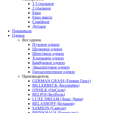
1,5 спальное
2 спальное
Евро
Евро макси
Семейное
Детское
Покрывала
Одеяла
Все одеяла
Пуховое одеяло
Шелковое одеяло
Шерстяное одеяло
Хлопковое одеяло
Бамбуковое одеяло
Эвкалиптовое одеяло
Гипоаллергенное одеяло
Производитель
GERMAN GRASS (Герман Грасс)
BILLERBECK (Биллербек)
ONSILK (ОнСилк)
BELPOl (БелПоль)
LUXE DREAM (Люкс Дрим)
BELASHOFF (Белашов)
SAMSON (Самсон)
BRINKHAUS (Бринкхаус)