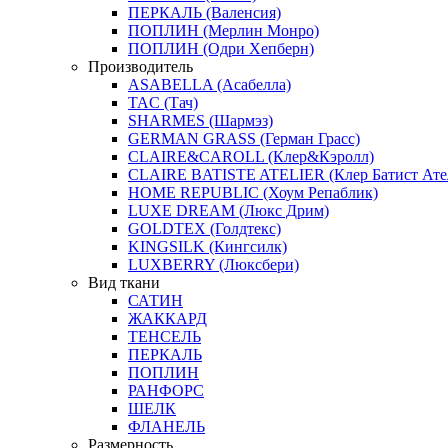
ПЕРКАЛЬ (Валенсия)
ПОПЛИН (Мерлин Монро)
ПОПЛИН (Одри Хепберн)
Производитель
ASABELLA (Асабелла)
TAC (Тач)
SHARMES (Шармэз)
GERMAN GRASS (Герман Грасс)
CLAIRE&CAROLL (Клер&Кэролл)
CLAIRE BATISTE ATELIER (Клер Батист Ате
HOME REPUBLIC (Хоум Репаблик)
LUXE DREAM (Люкс Дрим)
GOLDTEX (Голдтекс)
KINGSILK (Кингсилк)
LUXBERRY (Люксбери)
Вид ткани
САТИН
ЖАККАРД
ТЕНСЕЛЬ
ПЕРКАЛЬ
ПОПЛИН
РАНФОРС
ШЕЛК
ФЛАНЕЛЬ
Размерность