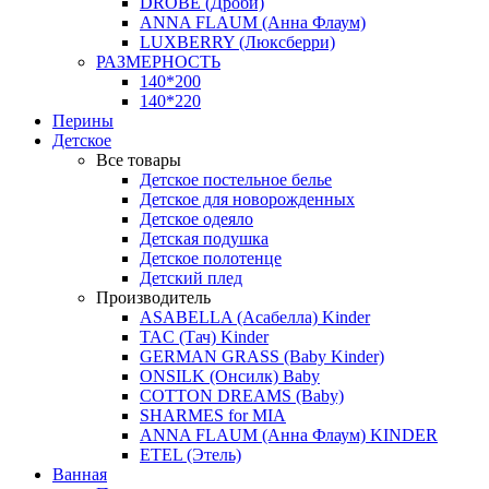
DROBE (Дроби)
ANNA FLAUM (Анна Флаум)
LUXBERRY (Люксберри)
РАЗМЕРНОСТЬ
140*200
140*220
Перины
Детское
Все товары
Детское постельное белье
Детское для новорожденных
Детское одеяло
Детская подушка
Детское полотенце
Детский плед
Производитель
ASABELLA (Асабелла) Kinder
TAC (Тач) Kinder
GERMAN GRASS (Baby Kinder)
ONSILK (Онсилк) Baby
COTTON DREAMS (Baby)
SHARMES for MIA
ANNA FLAUM (Анна Флаум) KINDER
ETEL (Этель)
Ванная