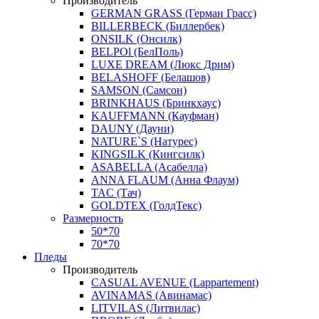
Производитель
GERMAN GRASS (Герман Грасс)
BILLERBECK (Биллербек)
ONSILK (Онсилк)
BELPOl (БелПоль)
LUXE DREAM (Люкс Дрим)
BELASHOFF (Белашов)
SAMSON (Самсон)
BRINKHAUS (Бринкхаус)
KAUFFMANN (Кауфман)
DAUNY (Дауни)
NATURE`S (Натурес)
KINGSILK (Кингсилк)
ASABELLA (Асабелла)
ANNA FLAUM (Анна Флаум)
TAC (Тач)
GOLDTEX (ГолдТекс)
Размерность
50*70
70*70
Пледы
Производитель
CASUAL AVENUE (Lappartement)
AVINAMAS (Авинамас)
LITVILAS (Литвилас)