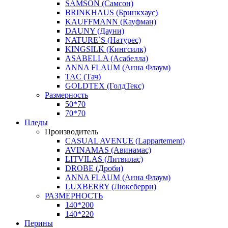
SAMSON (Самсон)
BRINKHAUS (Бринкхаус)
KAUFFMANN (Кауфман)
DAUNY (Дауни)
NATURE`S (Натурес)
KINGSILK (Кингсилк)
ASABELLA (Асабелла)
ANNA FLAUM (Анна Флаум)
TAC (Тач)
GOLDTEX (ГолдТекс)
Размерность
50*70
70*70
Пледы
Производитель
CASUAL AVENUE (Lappartement)
AVINAMAS (Авинамас)
LITVILAS (Литвилас)
DROBE (Дроби)
ANNA FLAUM (Анна Флаум)
LUXBERRY (Люксберри)
РАЗМЕРНОСТЬ
140*200
140*220
Перины