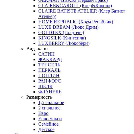
GERMAN GRASS (Герман Грасс)
CLAIRE&CAROLL (Клер&Кэролл)
CLAIRE BATISTE ATELIER (Клер Батист
Ательер)
HOME REPUBLIC (Хоум Репаблик)
LUXE DREAM (Люкс Дрим)
GOLDTEX (Голдтекс)
KINGSILK (Кингсилк)
LUXBERRY (Люксбери)
Вид ткани
САТИН
ЖАККАРД
ТЕНСЕЛЬ
ПЕРКАЛЬ
ПОПЛИН
РАНФОРС
ШЕЛК
ФЛАНЕЛЬ
Размерность
1,5 спальное
2 спальное
Евро
Евро макси
Семейное
Детское