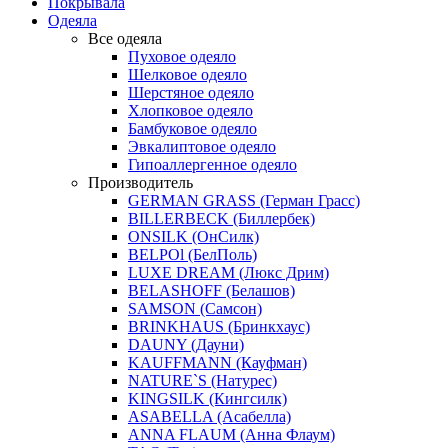
Покрывала
Одеяла
Все одеяла
Пуховое одеяло
Шелковое одеяло
Шерстяное одеяло
Хлопковое одеяло
Бамбуковое одеяло
Эвкалиптовое одеяло
Гипоаллергенное одеяло
Производитель
GERMAN GRASS (Герман Грасс)
BILLERBECK (Биллербек)
ONSILK (ОнСилк)
BELPOl (БелПоль)
LUXE DREAM (Люкс Дрим)
BELASHOFF (Белашов)
SAMSON (Самсон)
BRINKHAUS (Бринкхаус)
DAUNY (Дауни)
KAUFFMANN (Кауфман)
NATURE`S (Натурес)
KINGSILK (Кингсилк)
ASABELLA (Асабелла)
ANNA FLAUM (Анна Флаум)