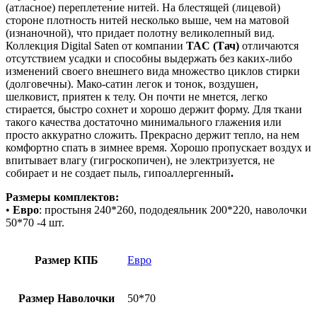
(атласное) переплетение нитей. На блестящей (лицевой)
стороне плотность нитей несколько выше, чем на матовой
(изнаночной), что придает полотну великолепный вид.
Коллекция Digital Saten от компании
TAC (Тач)
отличаются
отсутствием усадки и способны выдержать без каких-либо
изменений своего внешнего вида множество циклов стирки
(долговечны). Мако-сатин легок и тонок, воздушен,
шелковист, приятен к телу. Он почти не мнется, легко
стирается, быстро сохнет и хорошо держит форму. Для ткани
такого качества достаточно минимального глажения или
просто аккуратно сложить. Прекрасно держит тепло, на нем
комфортно спать в зимнее время. Хорошо пропускает воздух и
впитывает влагу (гигроскопичен), не электризуется, не
собирает и не создает пыль, гипоаллергенный
.
Размеры комплектов:
•
Евро
: простыня 240*260, пододеяльник 200*220, наволочки
50*70 -4 шт.
Размер КПБ
Евро
Размер Наволочки
50*70