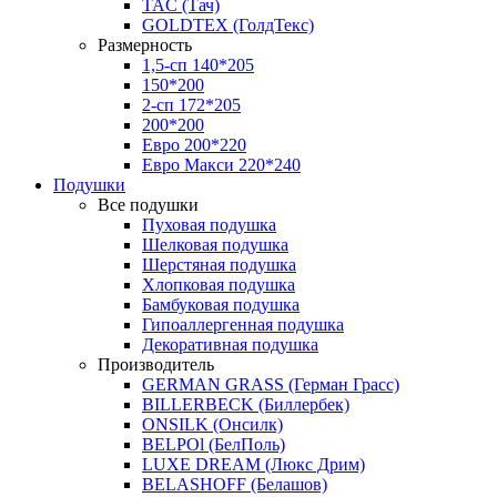
TAC (Тач)
GOLDTEX (ГолдТекс)
Размерность
1,5-сп 140*205
150*200
2-сп 172*205
200*200
Евро 200*220
Евро Макси 220*240
Подушки
Все подушки
Пуховая подушка
Шелковая подушка
Шерстяная подушка
Хлопковая подушка
Бамбуковая подушка
Гипоаллергенная подушка
Декоративная подушка
Производитель
GERMAN GRASS (Герман Грасс)
BILLERBECK (Биллербек)
ONSILK (Онсилк)
BELPOl (БелПоль)
LUXE DREAM (Люкс Дрим)
BELASHOFF (Белашов)