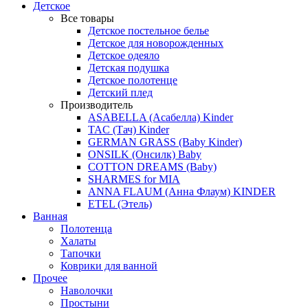
Детское
Все товары
Детское постельное белье
Детское для новорожденных
Детское одеяло
Детская подушка
Детское полотенце
Детский плед
Производитель
ASABELLA (Асабелла) Kinder
TAC (Тач) Kinder
GERMAN GRASS (Baby Kinder)
ONSILK (Онсилк) Baby
COTTON DREAMS (Baby)
SHARMES for MIA
ANNA FLAUM (Анна Флаум) KINDER
ETEL (Этель)
Ванная
Полотенца
Халаты
Тапочки
Коврики для ванной
Прочее
Наволочки
Простыни