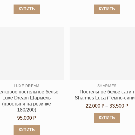
КУПИТЬ
КУПИТЬ
Этот
Этот
товар
товар
имеет
имеет
несколько
несколько
вариаций.
вариаций.
Опции
Опции
можно
можно
выбрать
выбрать
на
на
странице
странице
LUXE DREAM
SHARMES
лковое постельное белье
Постельное белье сатин
товара.
товара.
Luxe Dream Шармель
Sharmes Luca (Темно-сини
(простыня на резинке
Ди
22,000
₽
–
33,500
₽
180/200)
цен
95,000
₽
КУПИТЬ
22,
Этот
–
КУПИТЬ
товар