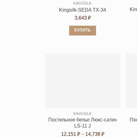
KINGSILK
Kin
Kingsilk-SEDA TX-34
3,643
₽
КУПИТЬ
Этот
товар
имеет
несколько
вариаций.
Опции
можно
выбрать
на
странице
KINGSILK
товара.
Постельное белье Люкс-сатин
По
LS-11 J
Диапазон
12,151
₽
–
14,738
₽