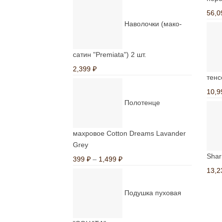
56,
Наволочки (мако-
сатин "Premiata") 2 шт.
2,399
₽
тенс
10,
Полотенце
махровое Cotton Dreams Lavander
Grey
Shar
Диапазон
399
₽
–
1,499
₽
цен:
13,
399 ₽
Подушка пуховая
–
1,499 ₽