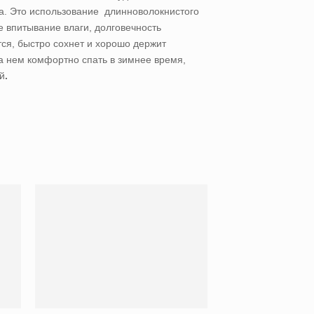
да. Это использование длинноволокнистого
е впитывание влаги, долговечность
тся, быстро сохнет и хорошо держит
на нем комфортно спать в зимнее время,
ый
.