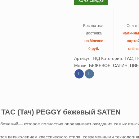
ХОЧУ СКИДКУ
Бесплатная
Оплат
доставка
наличн
по Москве
карто
0 руб.
online
Артикул:
Н/Д
Категории:
TAC
,
П
Метки:
БЕЖЕВОЕ
,
САТИН
,
ЦВ
 TAC (Тач) PEGGY бежевый SATEN
 бежевый— которое полностью оправдывает ожидания самых взыс
тся великолепием классического стиля, современными технологиям