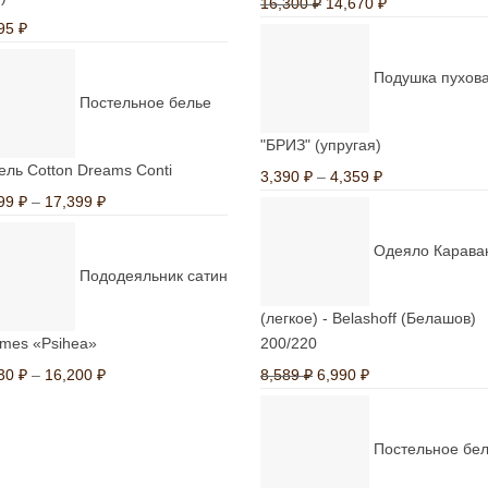
Первоначальная
Текущая
16,300
₽
14,670
₽
цена
цена:
095
₽
составляла
14,670 ₽.
Подушка пухов
16,300 ₽.
Постельное белье
"БРИЗ" (упругая)
ель Cotton Dreams Conti
Диапазон
3,390
₽
–
4,359
₽
Диапазон
цен:
999
₽
–
17,399
₽
цен:
3,390 ₽
Одеяло Карава
10,999 ₽
–
Пододеяльник сатин
–
4,359 ₽
17,399 ₽
(легкое) - Belashoff (Белашов)
mes «Psihea»
200/220
Диапазон
Первоначальная
Текущая
230
₽
–
16,200
₽
8,589
₽
6,990
₽
цен:
цена
цена:
13,230 ₽
составляла
6,990 ₽.
Постельное бе
–
8,589 ₽.
16,200 ₽