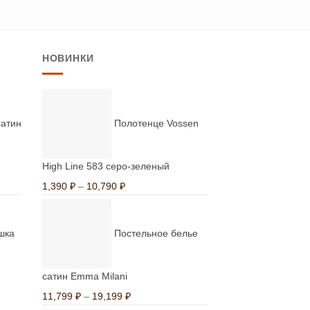
500 ₽
товар
имеет
несколько
НОВИНКИ
вариаций.
Опции
можно
выбрать
сатин
Полотенце Vossen
на
странице
High Line 583 серо-зеленый
товара.
Диапазон
1,390
₽
–
10,790
₽
цен:
1,390 ₽
шка
Постельное белье
–
10,790 ₽
сатин Emma Milani
Диапазон
11,799
₽
–
19,199
₽