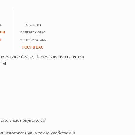
а
Качество
ыми
подтверждено
й
сертификатами
ГОСТ и ЕАС
остельное белье
,
Постельное белье сатин
ЕТЫ
кательных покупателей
и изготовления, а также удобством и