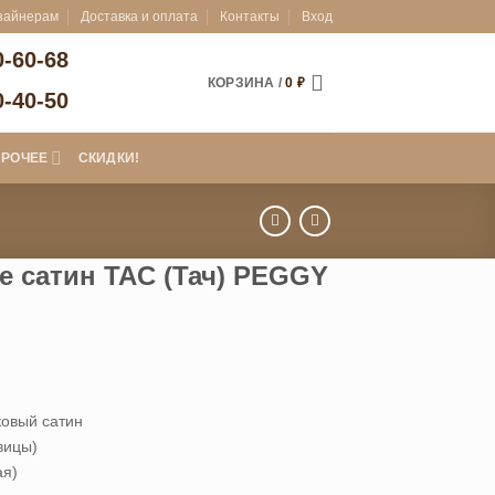
зайнерам
Доставка и оплата
Контакты
Вход
0-60-68
КОРЗИНА /
0
₽
0-40-50
ПРОЧЕЕ
СКИДКИ!
е сатин TAC (Тач) PEGGY
ковый сатин
вицы)
ая)