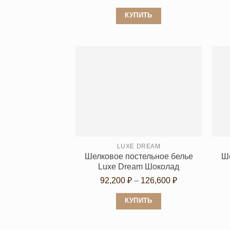
цен:
КУПИТЬ
12,151 ₽
Этот
–
товар
14,738 ₽
имеет
несколько
вариаций.
Опции
можно
выбрать
на
странице
LUXE DREAM
Шелковое постельное белье
Ше
товара.
Luxe Dream Шоколад
Диапазон
92,200
₽
–
126,600
₽
цен:
КУПИТЬ
92,200 ₽
Этот
–
товар