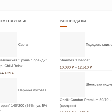
33,
Этот
имеет
товар
несколько
имеет
вариаций.
КОМЕНДУЕМЫЕ
РАСПРОДАЖА
несколько
Опции
вариаций.
можно
Опции
выбрать
можно
на
Свеча
Пододеяльник 
выбрать
странице
на
товара.
странице
атическая "Груша с бренди"
Sharmes "Chance"
товара.
гр. Chill&Relax
Диапазон
10,080
₽
–
12,510
₽
Первоначальная
Текущая
цен:
49
₽
629
₽
цена
цена:
10,080 ₽
Шелковая поду
составляла
629 ₽.
–
Перинка пуховая
2,049 ₽.
12,510 ₽
Onsilk Comfort Premium 50/70 L
тория" 140*200 (95% пух, 5%
(средняя)
)