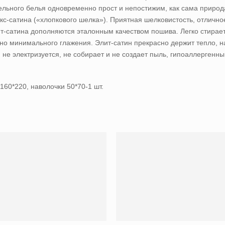
ельного белья одновременно прост и непостижим, как сама приро
кс-сатина («хлопкового шелка»). Приятная шелковистость, отлично
ит-сатина дополняются эталонным качеством пошива. Легко стирае
чно минимального глажения. Элит-сатин прекрасно держит тепло, 
, не электризуется, не собирает и не создает пыль, гипоаллергенн
160*220, наволочки 50*70-1 шт.