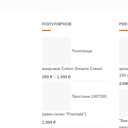
126,600 ₽
имеет
несколько
вариаций.
ПОПУЛЯРНОЕ
РЕ
Опции
можно
выбрать
на
Полотенце
странице
товара.
махровое Cotton Dreams Cream
аром
150 
Диапазон
399
₽
–
1,499
₽
цен:
2,0
399 ₽
Простыни 240*260
–
1,499 ₽
(мако-сатин "Premiata")
"Вик
2,999
₽
перо