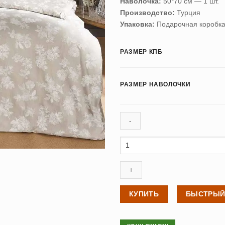
Наволочка:
50*70 см — 1 шт.
Производство:
Турция
Упаковка:
Подарочная коробк
РАЗМЕР КПБ
РАЗМЕР НАВОЛОЧКИ
Количество
товара
Постельное
белье
сатин
TAC
КУПИТЬ
БЫСТРЫЙ
(Тач)
PEGGY
бежевый