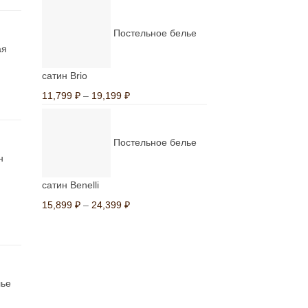
цен:
11,799 ₽
Постельное белье
–
ая
19,199 ₽
сатин Brio
Диапазон
11,799
₽
–
19,199
₽
цен:
11,799 ₽
Постельное белье
–
н
19,199 ₽
сатин Benelli
Диапазон
15,899
₽
–
24,399
₽
цен:
15,899 ₽
–
24,399 ₽
лье