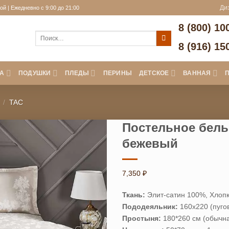
й | Ежедневно с 9:00 до 21:00
Ди
8 (800) 10
Искать:
8 (916) 15
А
ПОДУШКИ
ПЛЕДЫ
ПЕРИНЫ
ДЕТСКОЕ
ВАННАЯ
/
TAC
Постельное бель
бежевый
7,350
₽
Ткань:
Элит-сатин 100%, Хлоп
Пододеяльник:
160х220 (пуго
Простыня:
180*260 см (обычн