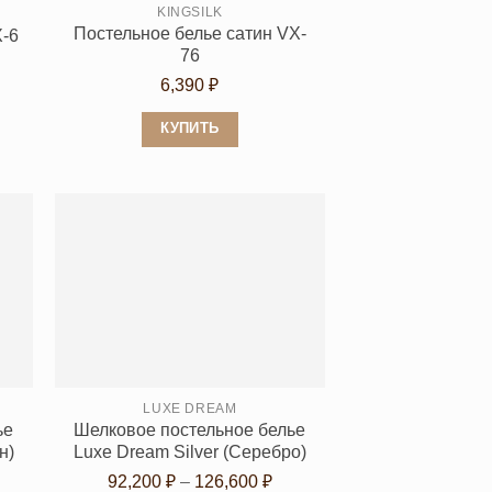
KINGSILK
Постельное белье сатин VX-
X-6
76
6,390
₽
КУПИТЬ
Этот
товар
имеет
несколько
вариаций.
Опции
можно
выбрать
на
странице
LUXE DREAM
ье
Шелковое постельное белье
товара.
н)
Luxe Dream Silver (Серебро)
Диапазон
92,200
₽
–
126,600
₽