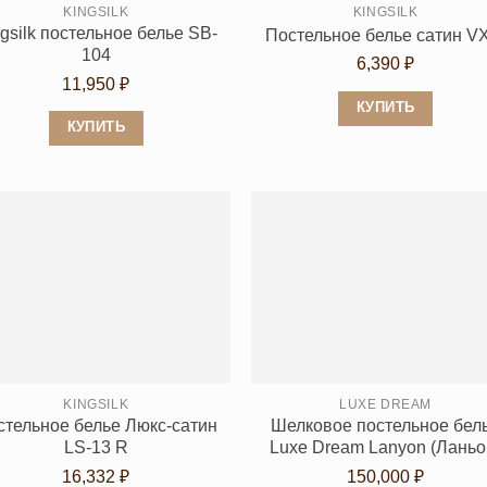
KINGSILK
KINGSILK
gsilk постельное белье SB-
Постельное белье сатин V
104
6,390
₽
11,950
₽
КУПИТЬ
КУПИТЬ
Этот
Этот
товар
товар
имеет
имеет
несколько
несколько
вариаций.
вариаций.
Опции
Опции
можно
можно
выбрать
выбрать
на
на
странице
странице
KINGSILK
LUXE DREAM
товара.
стельное белье Люкс-сатин
Шелковое постельное бел
товара.
LS-13 R
Luxe Dream Lanyon (Ланьо
16,332
₽
150,000
₽