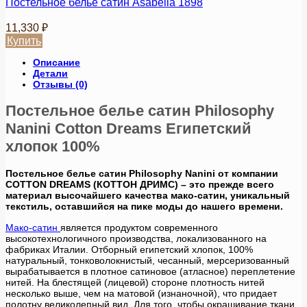
Постельное белье сатин Asabella 1898
11,330
₽
Купить
Этот
Описание
товар
Детали
имеет
Отзывы (0)
несколько
вариаций.
Постельное белье сатин Philosophy
Опции
Nanini Cotton Dreams Египетский
можно
выбрать
хлопок 100%
на
странице
Постельное белье сатин Philosophy Nanini от компании
товара.
COTTON DREAMS (КОТТОН ДРИМС) – это прежде всего
материал высочайшего качества мако-сатин, уникальный
текстиль, оставшийся на пике моды до нашего времени.
Мако-сатин
является продуктом современного
высокотехнологичного производства, локализованного на
фабриках Италии. Отборный египетский хлопок, 100%
натуральный, тонковолокнистый, чесанный, мерсеризованный
вырабатывается в плотное сатиновое (атласное) переплетение
нитей. На блестящей (лицевой) стороне плотность нитей
несколько выше, чем на матовой (изнаночной), что придает
полотну великолепный вид. Для того, чтобы окрашивание ткани