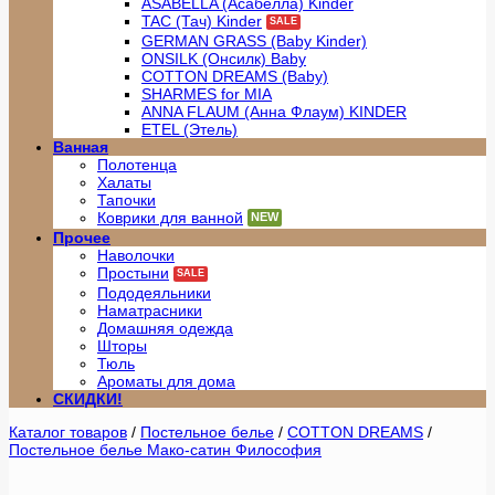
ASABELLA (Асабелла) Kinder
TAC (Тач) Kinder
GERMAN GRASS (Baby Kinder)
ONSILK (Онсилк) Baby
COTTON DREAMS (Baby)
SHARMES for MIA
ANNA FLAUM (Анна Флаум) KINDER
ETEL (Этель)
Ванная
Полотенца
Халаты
Тапочки
Коврики для ванной
Прочее
Наволочки
Простыни
Пододеяльники
Наматрасники
Домашняя одежда
Шторы
Тюль
Ароматы для дома
СКИДКИ!
Каталог товаров
/
Постельное белье
/
COTTON DREAMS
/
Постельное белье Мако-сатин Философия