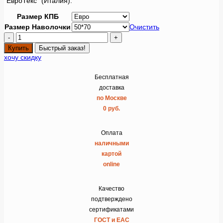
“ЕвроТекс” (Италия).
Размер КПБ
Размер Наволочки
Очистить
Количество
товара
Купить
Быстрый заказ!
Постельное
хочу скидку
белье
сатин
Philosophy
Бесплатная
Nanini
доставка
по Москве
0 руб.
Оплата
наличными
картой
online
Качество
подтверждено
сертификатами
ГОСТ и ЕАС