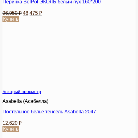
Перинка BelPol ЭКОЛЬ белый пух 160*200
Первоначальная
Текущая
96,950
₽
48,475
₽
цена
цена:
Купить
составляла
48,475 ₽.
Этот
96,950 ₽.
товар
имеет
несколько
вариаций.
Опции
можно
выбрать
на
странице
товара.
Быстрый просмотр
Asabella (Асабелла)
Постельное белье тенсель Asabella 2047
12,620
₽
Купить
Этот