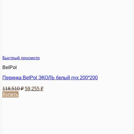
несколько
вариаций.
Опции
можно
выбрать
на
странице
товара.
Быстрый просмотр
BelPol
Перинка BelPol ЭКОЛЬ белый пух 200*200
Первоначальная
Текущая
118,510
₽
59,255
₽
цена
цена:
Купить
составляла
59,255 ₽.
Этот
118,510 ₽.
товар
имеет
несколько
вариаций.
Опции
можно