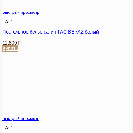
товара.
Быстрый просмотр
TAC
Постельное белье сатин TAC BEYAZ белый
12,800
₽
Купить
Этот
товар
имеет
несколько
вариаций.
Опции
можно
выбрать
на
странице
товара.
Быстрый просмотр
TAC