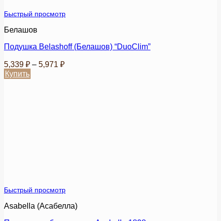
Быстрый просмотр
Белашов
Подушка Belashoff (Белашов) “DuoClim”
Диапазон
5,339
₽
–
5,971
₽
цен:
Купить
5,339 ₽
Этот
товар
–
имеет
5,971 ₽
несколько
вариаций.
Опции
можно
выбрать
на
странице
товара.
Быстрый просмотр
Asabella (Асабелла)