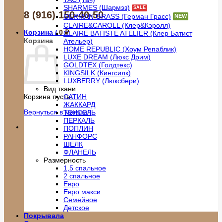
SHARMES (Шармэз)
8 (916) 150-40-50
GERMAN GRASS (Герман Грасс)
CLAIRE&CAROLL (Клер&Кэролл)
Корзина /
0
₽
CLAIRE BATISTE ATELIER (Клер Батист
Корзина
Ательер)
HOME REPUBLIC (Хоум Репаблик)
LUXE DREAM (Люкс Дрим)
GOLDTEX (Голдтекс)
KINGSILK (Кингсилк)
LUXBERRY (Люксбери)
Вид ткани
САТИН
Корзина пуста.
ЖАККАРД
Вернуться в магазин
ТЕНСЕЛЬ
ПЕРКАЛЬ
ПОПЛИН
РАНФОРС
ШЕЛК
ФЛАНЕЛЬ
Размерность
1,5 спальное
2 спальное
Евро
Евро макси
Семейное
Детское
Покрывала