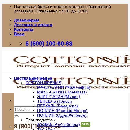
Skip
Постельное белье интернет магазин с бесплатной
to
доставкой | Ежедневно с 9:00 до 21:00
content
Дизайнерам
Доставка и оплата
Контакты
Вход
8 (800) 100-60-68
Постельное белье
COTTON DREAMS
МАКО-САТИН (Философия)
МАКО-САТИН (Премиата)
ЭЛИТ-САТИН (Милан)
ТЕНСЕЛЬ (Tencel)
ПЕРКАЛЬ (Валенсия)
Искать:
ПОПЛИН (Мерлин Монро)
ПОПЛИН (Одри Хепберн)
Производитель
ASABELLA (Асабелла)
8 (800) 100-60-68
TAC (Тач)