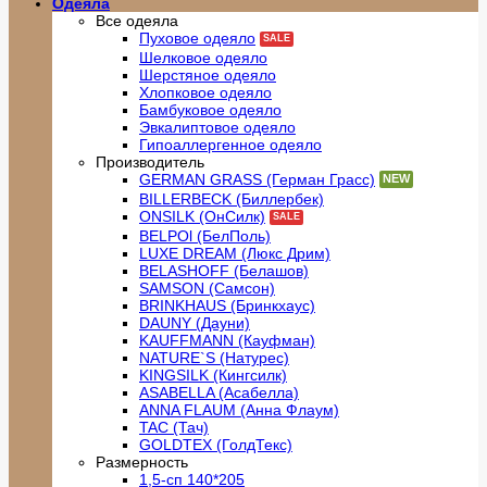
Одеяла
Все одеяла
Пуховое одеяло
Шелковое одеяло
Шерстяное одеяло
Хлопковое одеяло
Бамбуковое одеяло
Эвкалиптовое одеяло
Гипоаллергенное одеяло
Производитель
GERMAN GRASS (Герман Грасс)
BILLERBECK (Биллербек)
ONSILK (ОнСилк)
BELPOl (БелПоль)
LUXE DREAM (Люкс Дрим)
BELASHOFF (Белашов)
SAMSON (Самсон)
BRINKHAUS (Бринкхаус)
DAUNY (Дауни)
KAUFFMANN (Кауфман)
NATURE`S (Натурес)
KINGSILK (Кингсилк)
ASABELLA (Асабелла)
ANNA FLAUM (Анна Флаум)
TAC (Тач)
GOLDTEX (ГолдТекс)
Размерность
1,5-сп 140*205