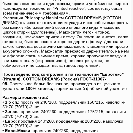
было равномерным и одинаковым, ярким и устойчивым широко
используется технология “Printed reactive”, соответствующая
всем гигиеническим требованиям.
Коллекция Philosophy Nanini тм COTTON DREAMS (КОТТОН
ДРИМС) отличаются отсутствием усадки и способны выдержать
без каких-либо изменений своего внешнего вида множество
циклов стирки (долговечны). Мако-сатин легок и тонок,
воздушен, шелковист, приятен к телу. Он почти не мнется, легко
стирается, быстро сохнет и хорошо держит форму. Для ткани
такого качества достаточно минимального глажения или просто
аккуратно сложить. Мако-сатин прекрасно держит тепло, на нем
комфортно спать в зимнее время, хорошо пропускает воздух и
впитывает влагу (гигроскопичен), не электризуется, не
собирается и не создает пыль, гипоаллергенный
.
Произведено под контролем и по технологии “Евротекс”
(Италия), COTTON DREAMS (Россия) ГОСТ-31307-
05.
Постельное белье бесшовное, произведено из цельного
куска ткани
100% хлопка,
в оригинальной фабричной упаковке.
Размеры комплектов:
•
1,5 сп.
: простыня 240*180, пододеяльник 150*215, наволочки
50*70 (70*70)-2 шт.
•
2-х сп.
: простыня 240*260, пододеяльник 175*215, наволочки
50*70 (70*70)-2 шт.
•
Евро
: простыня 240*260, пододеяльник 200*220, наволочки
50*70 (70*70)-2 шт.
•
Евро-Макси
: простыня 240*260, пододеяльник