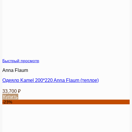
товар
имеет
несколько
вариаций.
Опции
можно
выбрать
на
странице
товара.
Быстрый просмотр
Anna Flaum
Одеяло Kamel 200*220 Anna Flaum (теплое)
33,700
₽
Купить
Этот
-23%
товар
имеет
несколько
вариаций.
Опции