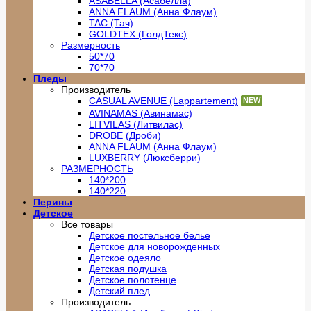
ASABELLA (Асабелла)
ANNA FLAUM (Анна Флаум)
TAC (Тач)
GOLDTEX (ГолдТекс)
Размерность
50*70
70*70
Пледы
Производитель
CASUAL AVENUE (Lappartement)
AVINAMAS (Авинамас)
LITVILAS (Литвилас)
DROBE (Дроби)
ANNA FLAUM (Анна Флаум)
LUXBERRY (Люксберри)
РАЗМЕРНОСТЬ
140*200
140*220
Перины
Детское
Все товары
Детское постельное белье
Детское для новорожденных
Детское одеяло
Детская подушка
Детское полотенце
Детский плед
Производитель