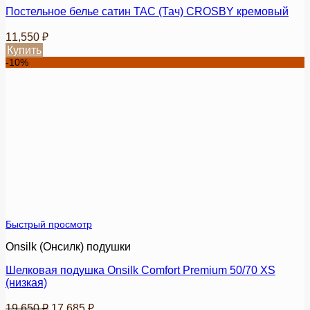
Постельное белье сатин TAC (Тач) CROSBY кремовый
11,550
₽
Купить
Этот
-10%
товар
имеет
несколько
вариаций.
Опции
можно
выбрать
на
странице
товара.
Быстрый просмотр
Onsilk (Онсилк) подушки
Шелковая подушка Onsilk Comfort Premium 50/70 XS
(низкая)
Первоначальная
Текущая
19,650
₽
17,685
₽