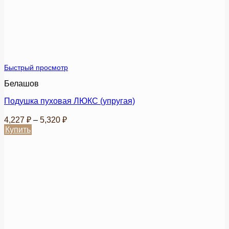
можно
выбрать
на
странице
товара.
Быстрый просмотр
Белашов
Подушка пуховая ЛЮКС (упругая)
Диапазон
4,227
₽
–
5,320
₽
цен:
Купить
4,227 ₽
Этот
товар
–
имеет
5,320 ₽
несколько
вариаций.
Опции
можно
выбрать
на
странице