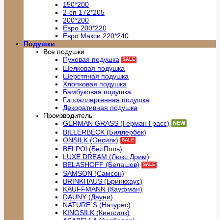
150*200
2-сп 172*205
200*200
Евро 200*220
Евро Макси 220*240
Подушки
Все подушки
Пуховая подушка
Шелковая подушка
Шерстяная подушка
Хлопковая подушка
Бамбуковая подушка
Гипоаллергенная подушка
Декоративная подушка
Производитель
GERMAN GRASS (Герман Грасс)
BILLERBECK (Биллербек)
ONSILK (Онсилк)
BELPOl (БелПоль)
LUXE DREAM (Люкс Дрим)
BELASHOFF (Белашов)
SAMSON (Самсон)
BRINKHAUS (Бринкхаус)
KAUFFMANN (Кауфман)
DAUNY (Дауни)
NATURE`S (Натурес)
KINGSILK (Кингсилк)