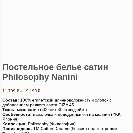
Постельное белье сатин
Philosophy Nanini
Диапазон
11,799
₽
–
19,199
₽
цен:
11,799 ₽
Состав:
100% египетский длинноволокнистый хлопок с
добавлением редкого сорта GIZA 45
–
Ткань:
мако-сатин (400 нитей на кв/дюйм.)
19,199 ₽
Особенности:
наволочки и пододеяльники на молнии (YKK
Япония)
Коллекция:
Philosophy (Философия)
Произведено:
ТМ Cotton Dreams (Россия) под контролем