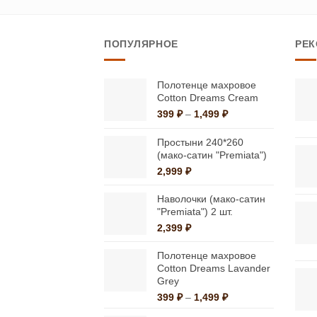
имеет
несколько
ПОПУЛЯРНОЕ
РЕ
вариаций.
Опции
можно
Полотенце махровое
Cotton Dreams Cream
выбрать
Диапазон
399
₽
–
1,499
₽
на
цен:
странице
399 ₽
Простыни 240*260
–
(мако-сатин "Premiata")
товара.
1,499 ₽
2,999
₽
Наволочки (мако-сатин
"Premiata") 2 шт.
2,399
₽
Полотенце махровое
Cotton Dreams Lavander
Grey
Диапазон
399
₽
–
1,499
₽
цен: