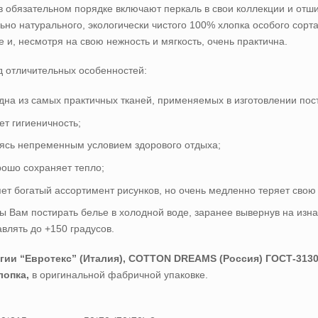
в обязательном порядке включают перкаль в свои коллекции и отш
льно натурального, экологически чистого 100% хлопка особого сорт
 и, несмотря на свою нежность и мягкость, очень практична.
д отличительных особенностей:
одна из самых практичных тканей, применяемых в изготовлении пост
т гигиеничность;
яясь непременным условием здорового отдыха;
рошо сохраняет тепло;
ляет богатый ассортимент рисунков, но очень медленно теряет свою
ам постирать белье в холодной воде, заранее вывернув на изнанк
влять до +150 градусов.
гии “Евротекс” (Италия), COTTON DREAMS (Россия) ГОСТ-3130
лопка,
в оригинальной фабричной упаковке.