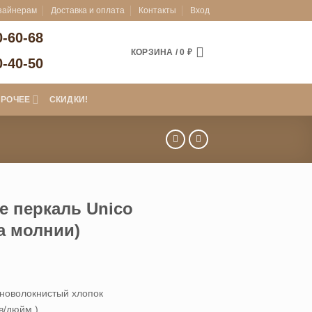
зайнерам
Доставка и оплата
Контакты
Вход
0-60-68
КОРЗИНА /
0
₽
0-40-50
ПРОЧЕЕ
СКИДКИ!
е перкаль Unico
а молнии)
пазон
новолокнистый хлопок
9 ₽
в/дюйм.)