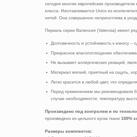
сегодня многие европейские производители 
класса. Изготавливается Unico из исключите
нитей. Она совершенно неприхотлива в уходе
Перкаль серии Валенсия (Valensia) имеет ря
Долговечность и устойчивость к износу – 
Прекрасное влагопоглощение обеспечивае
Не вызывает аллергических реакций, явл
Материал мягкий, приятный на ощупь, хо
Легко красится в любой цвет, что опреде
Перед применением мы рекомендовали бы В
случае необходимости, температуру выста
Произведено под контролем и по техноло
произведено из цельного куска ткани
100% х
Размеры комплектов: