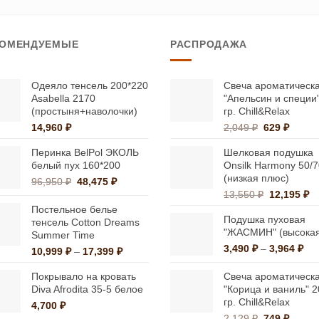
товар
имеет
имеет
несколько
КОМЕНДУЕМЫЕ
РАСПРОДАЖА
несколько
вариаций.
вариаций.
Опции
Опции
можно
Одеяло тенсель 200*220
Свеча ароматическ
Asabella 2170
"Апельсин и специи
можно
выбрать
(простыня+наволочки)
гр. Chill&Relax
выбрать
на
Первонача
Текущ
14,960
₽
2,049
₽
629
₽
на
странице
цена
цена:
Перинка BelPol ЭКОЛЬ
Шелковая подушка
странице
составляла
629 ₽.
товара.
белый пух 160*200
Onsilk Harmony 50/7
2,049 ₽.
товара.
(низкая плюс)
Первоначальная
Текущая
96,950
₽
48,475
₽
Первонач
Т
цена
цена:
13,550
₽
12,195
₽
цена
це
составляла
48,475 ₽.
Постельное белье
Подушка пуховая
составлял
12
96,950 ₽.
тенсель Cotton Dreams
"ЖАСМИН" (высока
13,550 ₽.
Summer Time
Ди
3,490
₽
–
3,964
₽
Диапазон
10,999
₽
–
17,399
₽
цен
цен:
3,4
Покрывало на кровать
Свеча ароматическ
10,999 ₽
–
Diva Afrodita 35-5 белое
"Корица и ваниль" 2
–
гр. Chill&Relax
3,9
17,399 ₽
4,700
₽
Первонача
Текущ
2,129
₽
749
₽