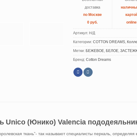
доставка
наличн
по Москве
карто
0 руб.
online
Артикул:
Н/Д
Категории:
COTTON DREAMS
,
Колл
Метки:
БЕЖЕВОЕ
,
БЕЛОЕ
,
ЗАСТЕЖК
Бренд:
Cotton Dreams
ь Unico (Юнико) Valencia пододеяльни
оролевская ткань”- так называют специалисты перкаль, определяя 