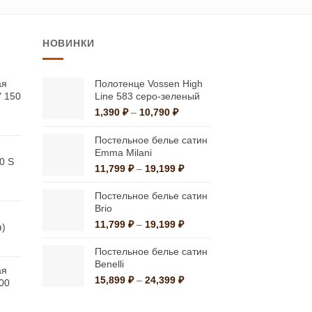
имеет
несколько
НОВИНКИ
вариаций.
Опции
можно
ая
Полотенце Vossen High
" 150
Line 583 серо-зеленый
выбрать
Диапазон
1,390
₽
–
10,790
₽
на
льная
ая
цен:
странице
1,390 ₽
Постельное белье сатин
–
Emma Milani
товара.
0 S
10,790 ₽
Диапазон
11,799
₽
–
19,199
₽
цен:
альная
екущая
11,799 ₽
Постельное белье сатин
на:
–
Brio
а
,195 ₽.
19,199 ₽
Диапазон
11,799
₽
–
19,199
₽
я)
цен:
апазон
11,799 ₽
Постельное белье сатин
:
–
Benelli
90 ₽
ая
19,199 ₽
Диапазон
15,899
₽
–
24,399
₽
00
цен:
64 ₽
15,899 ₽
льная
ая