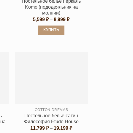
Постельное белье перкаль
Komo (пододеяльник на
молнии)
апазон
:
Диапазон
5,599
₽
–
8,999
₽
799 ₽
цен:
5,599 ₽
КУПИТЬ
199 ₽
–
8,999 ₽
Этот
товар
имеет
несколько
вариаций.
Опции
можно
выбрать
на
странице
COTTON DREAMS
товара.
ь
Постельное белье сатин
 на
Философия Etude House
Диапазон
11,799
₽
–
19,199
₽
цен: