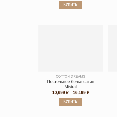
10,699 ₽
КУПИТЬ
–
16,199 ₽
Этот
товар
имеет
несколько
вариаций.
Опции
можно
выбрать
на
странице
COTTON DREAMS
товара.
Постельное белье сатин
Mistral
Диапазон
10,699
₽
–
16,199
₽
цен:
10,699 ₽
КУПИТЬ
–
16,199 ₽
Этот
товар