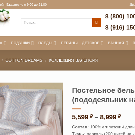
й | Ежедневно с 9:00 до 21:00
Ди
8 (800) 10
Искать:
8 (916) 15
А
ПОДУШКИ
ПЛЕДЫ
ПЕРИНЫ
ДЕТСКОЕ
ВАННАЯ
/
COTTON DREAMS
/
КОЛЛЕКЦИЯ ВАЛЕНСИЯ
Постельное бель
(пододеяльник н
Диа
5,599
–
8,999
₽
₽
цен:
Состав:
100% египетский длин
5,59
Ткань:
перкаль (200 нитей на к