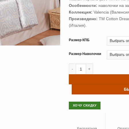
–
Особенности:
наволочки на з
8,99
Коллекция:
Valenсia (Валенси
Произведено:
ТМ Cotton Drea
(Италия).
Размер КПБ
Размер Наволочки
Количество товара Постельное 
Б
ХОЧУ СКИДКУ
Бесплатная
Оплат