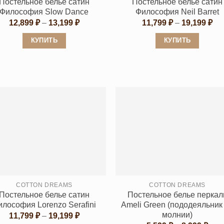
Постельное белье сатин
Постельное белье сатин
Философия Slow Dance
Философия Neil Barret
Диапазон
Ди
12,899
₽
–
13,199
₽
11,799
₽
–
19,199
₽
цен:
цен
12,899 ₽
11,
КУПИТЬ
КУПИТЬ
–
–
13,199 ₽
19,
Этот
Этот
товар
товар
имеет
имеет
несколько
несколько
вариаций.
вариаций.
Опции
Опции
можно
можно
выбрать
выбрать
на
на
странице
странице
товара.
товара.
COTTON DREAMS
COTTON DREAMS
Постельное белье сатин
Постельное белье перкал
илософия Lorenzo Serafini
Ameli Green (пододеяльник
молнии)
Диапазон
11,799
₽
–
19,199
₽
цен: