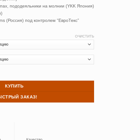
апах, пододеяльники на молнии (YKK Япония)
9 ₽
я)
ms (Россия) под контролем “ЕвроТекс”
ОЧИСТИТЬ
белье перкаль Unico (пододеяльник на молнии)
КУПИТЬ
ЫСТРЫЙ ЗАКАЗ!
а
Качество