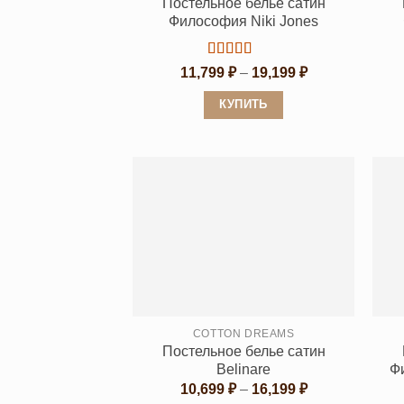
Постельное белье сатин
Философия Niki Jones
Оценка
5
Диапазон
11,799
₽
–
19,199
₽
из 5
цен:
11,799 ₽
КУПИТЬ
–
19,199 ₽
Этот
товар
имеет
несколько
вариаций.
Опции
можно
выбрать
на
странице
COTTON DREAMS
Постельное белье сатин
товара.
Belinare
Ф
Диапазон
10,699
₽
–
16,199
₽
цен: