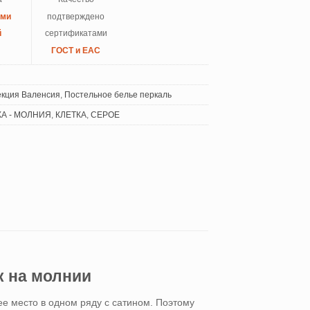
ыми
подтверждено
й
сертификатами
ГОСТ и ЕАС
екция Валенсия
,
Постельное белье перкаль
А - МОЛНИЯ
,
КЛЕТКА
,
СЕРОЕ
к на молнии
ее место в одном ряду с сатином. Поэтому