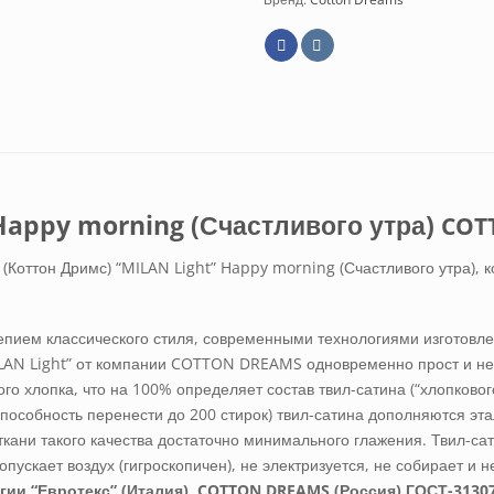
Happy morning (Счастливого утра)
COT
 (Коттон Дримс) “MILAN Light” Happy morning (Счастливого утра),
епием классического стиля, современными технологиями изготовлен
ILAN Light” от компании COTTON DREAMS одновременно прост и не
го хлопка, что на 100% определяет состав твил-сатина (“хлопковог
способность перенести до 200 стирок) твил-сатина дополняются эт
кани такого качества достаточно минимального глажения. Твил-са
пускает воздух (гигроскопичен), не электризуется, не собирает и 
гии “Евротекс” (Италия), COTTON DREAMS (Россия) ГОСТ-3130