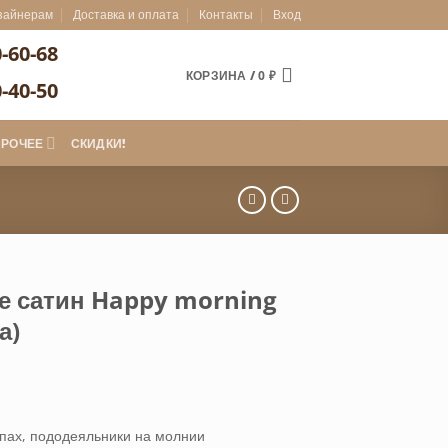
зайнерам
Доставка и оплата
Контакты
Вход
0-60-68
КОРЗИНА /
0
₽
0-40-50
ПРОЧЕЕ
СКИДКИ!
е сатин Happy morning
а)
пах, пододеяльники на молнии