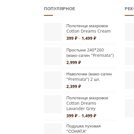
имеет
ПОПУЛЯРНОЕ
РЕ
несколько
вариаций.
Опции
Полотенце махровое
Cotton Dreams Cream
можно
Диапазон
399
₽
–
1,499
₽
выбрать
цен:
на
399 ₽
Простыни 240*260
странице
–
(мако-сатин "Premiata")
1,499 ₽
товара.
2,999
₽
Наволочки (мако-сатин
"Premiata") 2 шт.
2,399
₽
Полотенце махровое
Cotton Dreams
Lavander Grey
Диапазон
399
₽
–
1,499
₽
цен:
Подушка пуховая
399 ₽
"СОНАТА"
–