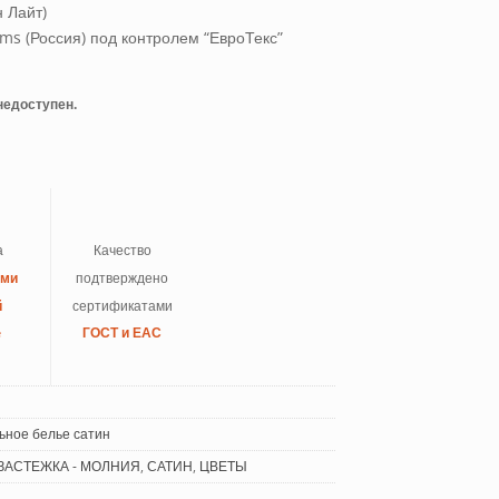
 Лайт)
s (Россия) под контролем “ЕвроТекс”
 недоступен.
а
Качество
ыми
подтверждено
й
сертификатами
e
ГОСТ и ЕАС
ьное белье сатин
ЗАСТЕЖКА - МОЛНИЯ
,
САТИН
,
ЦВЕТЫ