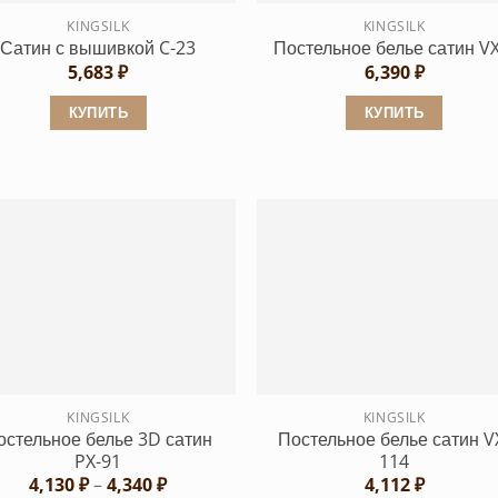
KINGSILK
KINGSILK
Сатин с вышивкой C-23
Постельное белье сатин VX
5,683
₽
6,390
₽
КУПИТЬ
КУПИТЬ
Этот
Этот
товар
товар
имеет
имеет
несколько
несколько
вариаций.
вариаций.
Опции
Опции
можно
можно
выбрать
выбрать
на
на
странице
странице
KINGSILK
KINGSILK
товара.
товара.
остельное белье 3D сатин
Постельное белье сатин V
PX-91
114
Диапазон
4,130
₽
–
4,340
₽
4,112
₽