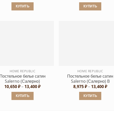
цен:
4,130 ₽
КУПИТЬ
КУПИТЬ
–
4,340 ₽
Этот
Этот
товар
товар
имеет
имеет
несколько
несколько
вариаций.
вариаций.
Опции
Опции
можно
можно
выбрать
выбрать
на
на
странице
странице
HOME REPUBLIC
HOME REPUBLIC
Постельное белье сатин
Постельное белье сатин
товара.
товара.
Salerno (Салерно)
Salerno (Салерно) B
Диапазон
Диа
10,650
₽
–
13,400
₽
8,975
₽
–
13,400
₽
цен:
цен
10,650 ₽
8,9
КУПИТЬ
КУПИТЬ
–
–
13,400 ₽
13,
Этот
Этот
товар
товар