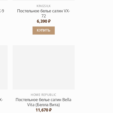
KINGSILK
Постельное белье сатин VX-
-9
72
6,390
₽
КУПИТЬ
Этот
товар
имеет
несколько
вариаций.
Опции
можно
выбрать
на
странице
HOME REPUBLIC
X-
Постельное белье сатин Bella
товара.
Vita (Белла Вита)
11,670
₽