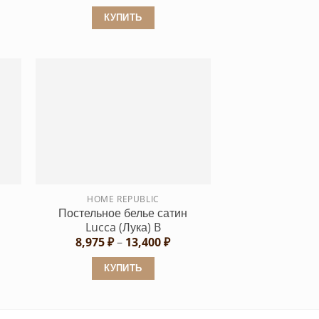
КУПИТЬ
Этот
товар
имеет
несколько
вариаций.
Опции
можно
выбрать
на
странице
HOME REPUBLIC
Постельное белье сатин
товара.
Lucca (Лука) B
пазон
Диапазон
8,975
₽
–
13,400
₽
:
цен:
75 ₽
8,975 ₽
КУПИТЬ
–
400 ₽
13,400 ₽
Этот
товар