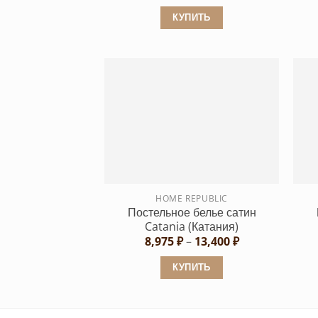
КУПИТЬ
Этот
товар
имеет
несколько
вариаций.
Опции
можно
выбрать
на
странице
HOME REPUBLIC
Постельное белье сатин
товара.
Catania (Катания)
Диапазон
8,975
₽
–
13,400
₽
цен:
8,975 ₽
КУПИТЬ
–
13,400 ₽
Этот
товар