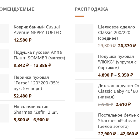
имеет
имеет
КОМЕНДУЕМЫЕ
РАСПРОДАЖА
несколько
несколько
вариаций.
вариаций.
Опции
Опции
Коврик банный Casual
Шелковое одеяло
Avenue NEPPY TUFTED
Classic 200/220
можно
можно
(среднее)
12,580
₽
выбрать
выбрать
Первонач
Т
29,300
₽
26,370
₽
на
на
цена
це
Подушка пуховая Anna
странице
странице
Подушка пуховая
составлял
26
Flaum SOMMER (мягкая)
"ЛЮКС" (упругая с
29,300 ₽.
товара.
товара.
Диапазон
9,342
₽
–
13,386
₽
бортиком)
цен:
Диа
4,890
₽
–
5,350
₽
9,342 ₽
Перинка пуховая
цен
"Ретро" 120*200 (95%
–
Детская подушка On
4,8
пух, 5% перо)
13,386 ₽
Classic Baby 40*60
–
52,480
₽
(низкая)
5,3
Первонача
Тек
2,900
₽
2,610
₽
Наволочки сатин
цена
цена
Sharmes "Zefir" 2 шт.
Постельное белье с
составляла
2,61
Диапазон
5,800
₽
–
6,900
₽
Sharmes «Psihea»
2,900 ₽.
цен:
(Белое золото)
5,800 ₽
Д
27,900
₽
–
42,660
₽
–
ц