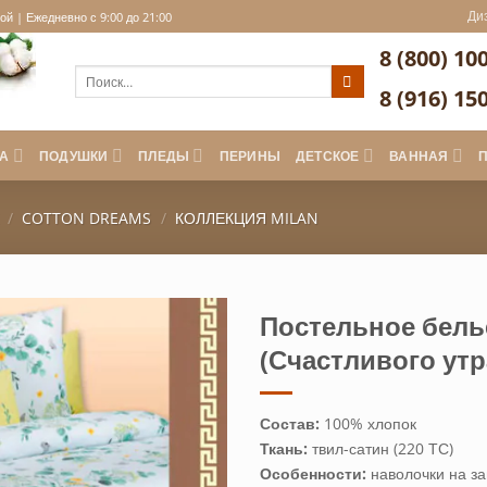
Ди
й | Ежедневно с 9:00 до 21:00
8 (800) 10
Искать:
8 (916) 15
А
ПОДУШКИ
ПЛЕДЫ
ПЕРИНЫ
ДЕТСКОЕ
ВАННАЯ
/
COTTON DREAMS
/
КОЛЛЕКЦИЯ MILAN
Постельное бель
(Счастливого утр
Состав:
100% хлопок
Ткань:
твил-сатин (220 ТС)
Особенности:
наволочки на за