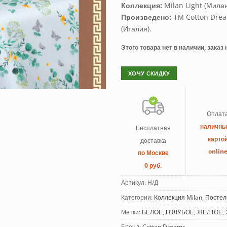
Коллекция:
Milan Light (Милан
Произведено:
ТМ Cotton Dream
(Италия).
Этого товара нет в наличии, заказ
ХОЧУ СКИДКУ
Оплат
наличн
Бесплатная
карто
доставка
onlin
по Москве
0 руб.
Артикул:
Н/Д
Категории:
Коллекция Milan
,
Постел
Метки:
БЕЛОЕ
,
ГОЛУБОЕ
,
ЖЕЛТОЕ
,
Бренд:
Cotton Dreams