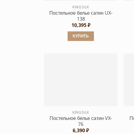
KINGSILK
Постельное белье сатин UX-
138
10,395
₽
КУПИТЬ
Этот
товар
имеет
несколько
вариаций.
Опции
можно
выбрать
на
странице
KINGSILK
Постельное белье сатин VX-
П
товара.
76
6,390
₽