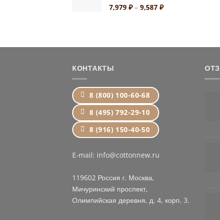
1,499 ₽
Диапазон
7,979
₽
–
9,587
₽
цен:
7,979 ₽
–
9,587 ₽
КОНТАКТЫ
ОТ
8 (800) 100-60-68
8 (495) 792-29-10
8 (916) 150-40-50
E-mail: info@cottonnew.ru
119602 Россия г. Москва,
Мичуринский проспект,
Олимпийская деревня, д. 4, корп. 3.