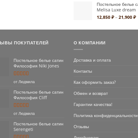
6,900 ₽
Постельное белье с
2
Melisa Luxe dream
–
4
Д
12,850
₽
–
21,900
₽
ц
1
–
2
ЗЫВЫ ПОКУПАТЕЛЕЙ
О КОМПАНИИ
Доставка и оплата
Постельное белье сатин
Философия Niki Jones
Контакты
Оценка
5
Как оформить заказ?
от Людмила
из 5
Постельное белье сатин
Обмен и возврат
Философия Cliff
Гарантии качества!
Оценка
5
от Людмила
Политика конфиденциальности
из 5
Постельное белье сатин
Отзывы
Serengeti
Дизайнерам