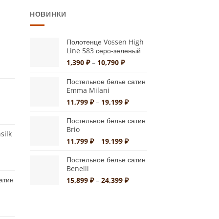
имеет
НОВИНКИ
несколько
вариаций.
Опции
Полотенце Vossen High
Line 583 серо-зеленый
можно
Диапазон
1,390
₽
–
10,790
₽
выбрать
альная
екущая
цен:
на
на:
1,390 ₽
Постельное белье сатин
странице
а
,370 ₽.
–
Emma Milani
10,790 ₽
товара.
Диапазон
11,799
₽
–
19,199
₽
цен:
пазон
11,799 ₽
Постельное белье сатин
:
Brio
–
silk
90 ₽
19,199 ₽
Диапазон
11,799
₽
–
19,199
₽
цен:
50 ₽
11,799 ₽
Постельное белье сатин
льная
ущая
Benelli
–
:
19,199 ₽
атин
Диапазон
15,899
₽
–
24,399
₽
0 ₽.
цен:
15,899 ₽
–
иапазон
24,399 ₽
ен: