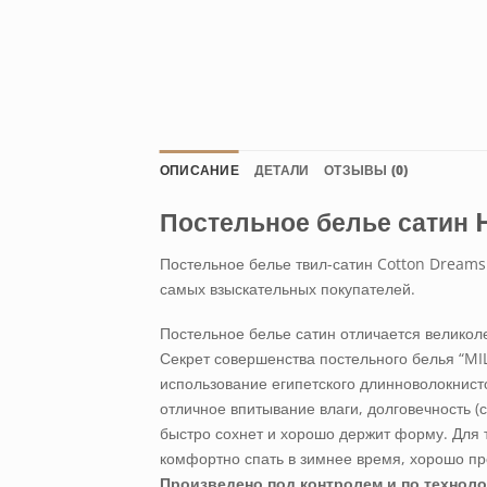
ОПИСАНИЕ
ДЕТАЛИ
ОТЗЫВЫ (0)
Постельное белье сатин 
Постельное белье твил-сатин Cotton Dreams
самых взыскательных покупателей.
Постельное белье сатин отличается великол
Секрет совершенства постельного белья “M
использование египетского длинноволокнисто
отличное впитывание влаги, долговечность (
быстро сохнет и хорошо держит форму. Для т
комфортно спать в зимнее время, хорошо про
Произведено под контролем и по техноло