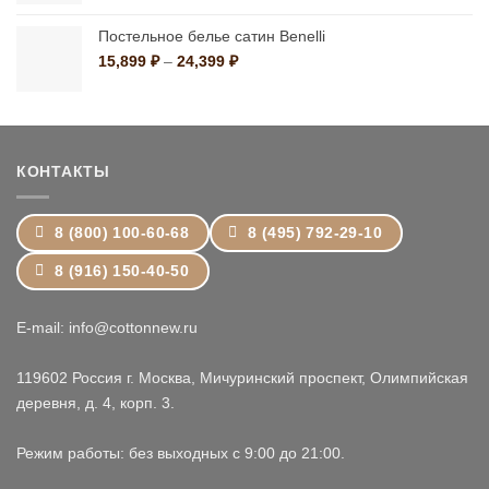
11,799 ₽
–
Постельное белье сатин Benelli
19,199 ₽
Диапазон
15,899
₽
–
24,399
₽
цен:
15,899 ₽
–
24,399 ₽
КОНТАКТЫ
8 (800) 100-60-68
8 (495) 792-29-10
8 (916) 150-40-50
E-mail: info@cottonnew.ru
119602 Россия г. Москва, Мичуринский проспект, Олимпийская
деревня, д. 4, корп. 3.
Режим работы: без выходных с 9:00 до 21:00.