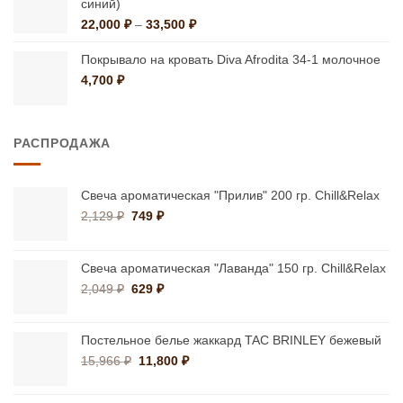
синий)
25,030 ₽
Диапазон
22,000
₽
–
33,500
₽
цен:
22,000 ₽
Покрывало на кровать Diva Afrodita 34-1 молочное
–
4,700
₽
33,500 ₽
РАСПРОДАЖА
Свеча ароматическая "Прилив" 200 гр. Chill&Relax
Первоначальная
Текущая
2,129
₽
749
₽
цена
цена:
составляла
749 ₽.
2,129 ₽.
Свеча ароматическая "Лаванда" 150 гр. Chill&Relax
Первоначальная
Текущая
2,049
₽
629
₽
цена
цена:
составляла
629 ₽.
2,049 ₽.
Постельное белье жаккард TAC BRINLEY бежевый
Первоначальная
Текущая
15,966
₽
11,800
₽
цена
цена:
составляла
11,800 ₽.