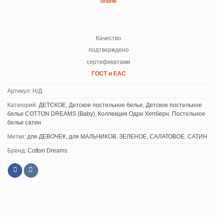
online
Качество
подтверждено
сертификатами
ГОСТ и ЕАС
Артикул:
Н/Д
Категорий:
ДЕТСКОЕ
,
Детское постельное белье
,
Детское постельное
белье COTTON DREAMS (Baby)
,
Коллекция Одри Хепберн
,
Постельное
белье сатин
Метки:
для ДЕВОЧЕК
,
для МАЛЬЧИКОВ
,
ЗЕЛЕНОЕ
,
САЛАТОВОЕ
,
САТИН
Бренд:
Cotton Dreams