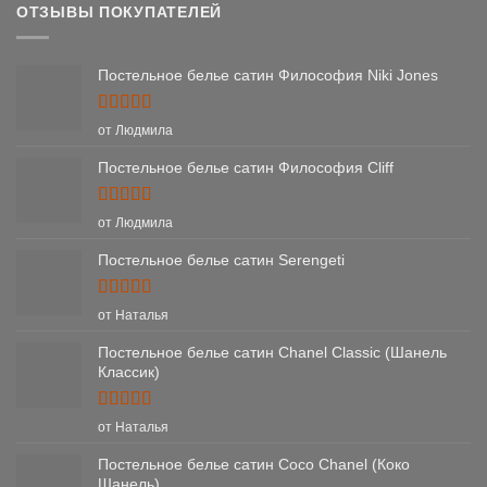
ОТЗЫВЫ ПОКУПАТЕЛЕЙ
Постельное белье сатин Философия Niki Jones
Оценка
5
от Людмила
из 5
Постельное белье сатин Философия Cliff
Оценка
5
от Людмила
из 5
Постельное белье сатин Serengeti
Оценка
5
от Наталья
из 5
Постельное белье сатин Chanel Classic (Шанель
Классик)
Оценка
5
от Наталья
из 5
Постельное белье сатин Coco Chanel (Коко
Шанель)