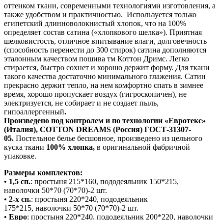
оттенком ткани, современными технологиями изготовления, а
также удобством и практичностью. Используется только
египетский длинноволокнистый хлопок, что на 100%
определяет состав сатина («хлопкового шелка»). Приятная
шелковистость, отличное впитывание влаги, долговечность
(способность перенести до 300 стирок) сатина дополняются
эталонным качеством пошива тм Коттон Дримс. Легко
стирается, быстро сохнет и хорошо держит форму. Для ткани
такого качества достаточно минимального глажения. Сатин
прекрасно держит тепло, на нем комфортно спать в зимнее
время, хорошо пропускает воздух (гигроскопичен), не
электризуется, не собирает и не создает пыль,
гипоаллергенный
.
Произведено под контролем и по технологии «Евротекс»
(Италия), COTTON DREAMS (Россия) ГОСТ-31307-
05.
Постельное белье бесшовное, произведено из цельного
куска ткани
100% хлопка,
в оригинальной фабричной
упаковке.
Размеры комплектов:
•
1,5 сп.
: простыня 215*160, пододеяльник 150*215,
наволочки 50*70 (70*70)-2 шт.
•
2-х сп.
: простыня 220*240, пододеяльник
175*215, наволочки 50*70 (70*70)-2 шт.
•
Евро
: простыня 220*240, пододеяльник 200*220, наволочки