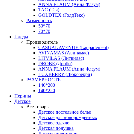
ANNA FLAUM (Анна Флаум)
TAC (Тач)
GOLDTEX (ГолдТекс)
Размерность
50*70
70*70
Пледы
Производитель
CASUAL AVENUE (Lappartement)
AVINAMAS (Авинамас)
LITVILAS (Литвилас)
DROBE (Дроби)
ANNA FLAUM (Анна Флаум)
LUXBERRY (Люксберри)
РАЗМЕРНОСТЬ
140*200
140*220
Перины
Детское
Все товары
Детское постельное белье
Детское для новорожденных
Детское одеяло
Детская подушка
Детское полотенце