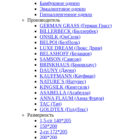
Бамбуковое одеяло
Эвкалиптовое одеяло
Гипоаллергенное одеяло
Производитель
GERMAN GRASS (Герман Грасс)
BILLERBECK (Биллербек)
ONSILK (ОнСилк)
BELPOl (БелПоль)
LUXE DREAM (Люкс Дрим)
BELASHOFF (Белашов)
SAMSON (Самсон)
BRINKHAUS (Бринкхаус)
DAUNY (Дауни)
KAUFFMANN (Кауфман)
NATURE`S (Натурес)
KINGSILK (Кингсилк)
ASABELLA (Асабелла)
ANNA FLAUM (Анна Флаум)
TAC (Тач)
GOLDTEX (ГолдТекс)
Размерность
1,5-сп 140*205
150*200
2-сп 172*205
200*200