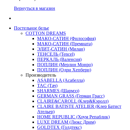
Вернуться в магазин
Постельное белье
COTTON DREAMS
МАКО-САТИН (Философия)
МАКО-САТИН (Премиата)
ЭЛИТ-САТИН (Милан)
ТЕНСЕЛЬ (Tencel)
ПЕРКАЛЬ (Валенсия)
ПОПЛИН (Мерлин Монро)
ПОПЛИН (Одри Хепберн)
Производитель
ASABELLA (Асабелла)
TAC (Тач)
SHARMES (Шармэз)
GERMAN GRASS (Герман Грасс)
CLAIRE&CAROLL (Клер&Кэролл)
CLAIRE BATISTE ATELIER (Клер Батист
Ательер)
HOME REPUBLIC (Хоум Репаблик)
LUXE DREAM (Люкс Дрим)
GOLDTEX (Голдтекс)