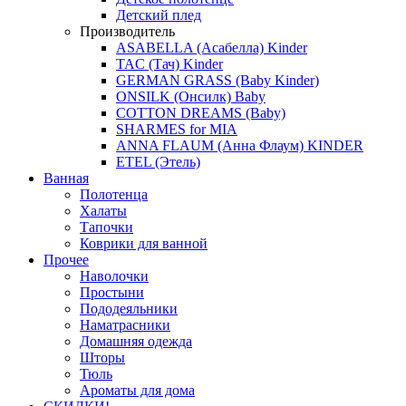
Детский плед
Производитель
ASABELLA (Асабелла) Kinder
TAC (Тач) Kinder
GERMAN GRASS (Baby Kinder)
ONSILK (Онсилк) Baby
COTTON DREAMS (Baby)
SHARMES for MIA
ANNA FLAUM (Анна Флаум) KINDER
ETEL (Этель)
Ванная
Полотенца
Халаты
Тапочки
Коврики для ванной
Прочее
Наволочки
Простыни
Пододеяльники
Наматрасники
Домашняя одежда
Шторы
Тюль
Ароматы для дома