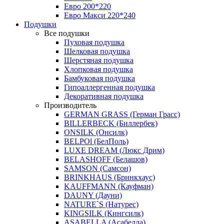
Евро 200*220
Евро Макси 220*240
Подушки
Все подушки
Пуховая подушка
Шелковая подушка
Шерстяная подушка
Хлопковая подушка
Бамбуковая подушка
Гипоаллергенная подушка
Декоративная подушка
Производитель
GERMAN GRASS (Герман Грасс)
BILLERBECK (Биллербек)
ONSILK (Онсилк)
BELPOl (БелПоль)
LUXE DREAM (Люкс Дрим)
BELASHOFF (Белашов)
SAMSON (Самсон)
BRINKHAUS (Бринкхаус)
KAUFFMANN (Кауфман)
DAUNY (Дауни)
NATURE`S (Натурес)
KINGSILK (Кингсилк)
ASABELLA (Асабелла)