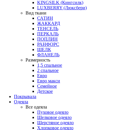
KINGSILK (Кингсилк)
LUXBERRY (Люксбери)
Вид ткани
САТИН
ЖАККАРД
ТЕНСЕЛЬ
ПЕРКАЛЬ
ПОПЛИН
РАНФОРС
ШЕЛК
ФЛАНЕЛЬ
Размерность
1,5 спальное
2 спальное
Евро
Евро макси
Семейное
Детское
Покрывала
Одеяла
Все одеяла
Пуховое одеяло
Шелковое одеяло
Шерстяное одеяло
Хлопковое одеяло