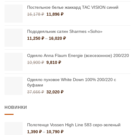
составляла
54,740 ₽.
109,480 ₽.
Постельное белье жаккард TAC VISION синий
Первоначальная
Текущая
16,178
₽
11,896
₽
цена
цена:
составляла
11,896 ₽.
16,178 ₽.
Пододеяльник сатин Sharmes «Soho»
Диапазон
11,250
₽
–
16,020
₽
цен:
11,250 ₽
–
Одеяло Anna Flaum Energie (всесезонное) 200/220
16,020 ₽
Первоначальная
Текущая
10,900
₽
9,810
₽
цена
цена:
составляла
9,810 ₽.
10,900 ₽.
Одеяло пуховое White Down 100% 200/220 с
буфами
Первоначальная
Текущая
37,666
₽
32,020
₽
цена
цена:
составляла
32,020 ₽.
НОВИНКИ
37,666 ₽.
Полотенце Vossen High Line 583 серо-зеленый
Диапазон
1,390
₽
–
10,790
₽