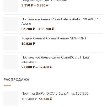
Диапазон
3,350
₽
–
3,990
₽
цен:
3,350 ₽
–
Постельное белье Claire Batiste Atelier "BLAVET "
3,990 ₽
Avorio
Диапазон
65,200
₽
–
103,700
₽
цен:
65,200 ₽
Коврик банный Casual Avenue NEWPORT
–
10,530
₽
103,700 ₽
Постельное белье сатин Claire&Caroll "Lea"
аквамарин
Диапазон
27,600
₽
–
32,400
₽
цен:
27,600 ₽
РАСПРОДАЖА
–
32,400 ₽
Перинка BelPol ЭКОЛЬ белый пух 180*200
Первоначальная
Текущая
109,480
₽
54,740
₽
цена
цена: