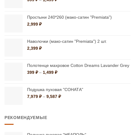
выбрать
цен:
выбрать
на
399 ₽
на
странице
–
Простыни 240*260 (мако-сатин "Premiata")
странице
1,499 ₽
товара.
2,999
₽
товара.
Наволочки (мако-сатин "Premiata") 2 шт.
2,399
₽
Полотенце махровое Cotton Dreams Lavander Grey
Диапазон
399
₽
–
1,499
₽
цен:
399 ₽
–
Подушка пуховая "СОНАТА"
1,499 ₽
Диапазон
7,979
₽
–
9,587
₽
цен:
7,979 ₽
–
РЕКОМЕНДУЕМЫЕ
9,587 ₽
Подушка пуховая "НЕАПОЛЬ"