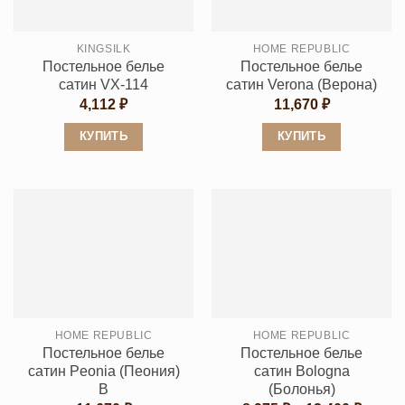
можно
можно
выбрать
выбрать
KINGSILK
HOME REPUBLIC
на
на
Постельное белье
Постельное белье
странице
странице
сатин VX-114
сатин Verona (Верона)
товара.
товара.
4,112
₽
11,670
₽
КУПИТЬ
КУПИТЬ
Этот
Этот
товар
товар
имеет
имеет
несколько
несколько
вариаций.
вариаций.
Опции
Опции
можно
можно
выбрать
выбрать
HOME REPUBLIC
HOME REPUBLIC
на
на
Постельное белье
Постельное белье
странице
странице
сатин Peonia (Пеония)
сатин Bologna
товара.
товара.
B
(Болонья)