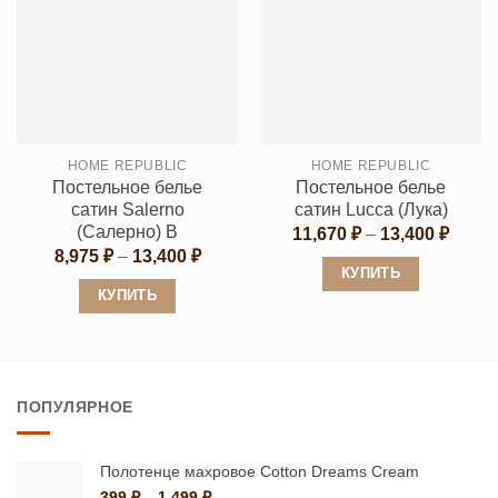
имеет
имеет
несколько
несколько
вариаций.
вариаций.
Опции
Опции
можно
можно
выбрать
выбрать
HOME REPUBLIC
HOME REPUBLIC
на
на
Постельное белье
Постельное белье
странице
странице
сатин Salerno
сатин Lucca (Лука)
товара.
товара.
(Салерно) B
Диапа
11,670
₽
–
13,400
₽
цен:
Диапазон
8,975
₽
–
13,400
₽
11,67
цен:
КУПИТЬ
–
8,975 ₽
КУПИТЬ
13,40
Этот
–
13,400 ₽
Этот
товар
товар
имеет
имеет
несколько
ПОПУЛЯРНОЕ
несколько
вариаций.
вариаций.
Опции
Опции
можно
Полотенце махровое Cotton Dreams Cream
можно
Диапазон
399
₽
–
1,499
₽