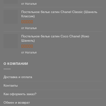
Оценка
5
от Наталья
из 5
Постельное белье сатин Chanel Classic (Шанель
Классик)
Оценка
5
от Наталья
из 5
Постельное белье сатин Coco Chanel (Коко
Шанель)
Оценка
5
от Наталья
из 5
О КОМПАНИИ
Доставка и оплата
Контакты
Как оформить заказ?
Обмен и возврат