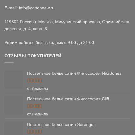
E-mail: info@cottonnew.ru
119602 Россия г. Москва, Мичуринский проспект, Олимпийская
деревня, д. 4, корп. 3.
Режим работы: без выходных с 9:00 до 21:00.
ОТЗЫВЫ ПОКУПАТЕЛЕЙ
Постельное белье сатин Философия Niki Jones
Оценка
5
от Людмила
из 5
Постельное белье сатин Философия Cliff
Оценка
5
от Людмила
из 5
Постельное белье сатин Serengeti