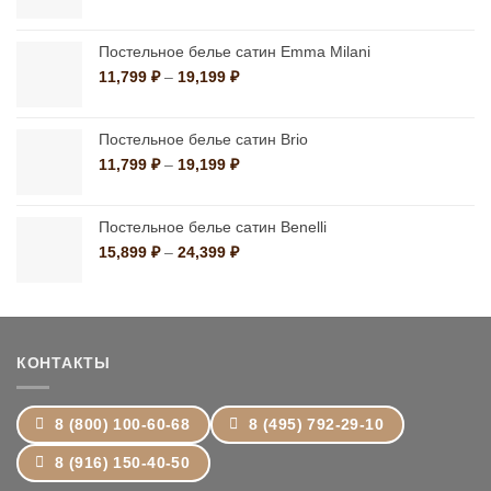
цен:
1,390 ₽
–
Постельное белье сатин Emma Milani
10,790 ₽
Диапазон
11,799
₽
–
19,199
₽
цен:
11,799 ₽
–
Постельное белье сатин Brio
19,199 ₽
Диапазон
11,799
₽
–
19,199
₽
цен:
11,799 ₽
–
Постельное белье сатин Benelli
19,199 ₽
Диапазон
15,899
₽
–
24,399
₽
цен:
15,899 ₽
–
24,399 ₽
КОНТАКТЫ
8 (800) 100-60-68
8 (495) 792-29-10
8 (916) 150-40-50