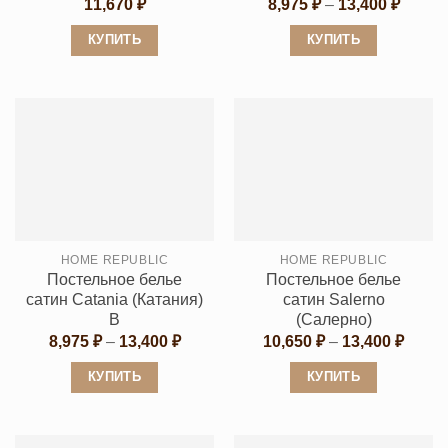
Диапа
11,670
₽
8,975
₽
–
13,400
₽
цен:
8,975 
КУПИТЬ
КУПИТЬ
–
13,400
Этот
Этот
товар
товар
имеет
имеет
несколько
несколько
вариаций.
вариаций.
Опции
Опции
можно
можно
выбрать
выбрать
HOME REPUBLIC
HOME REPUBLIC
на
на
Постельное белье
Постельное белье
странице
странице
сатин Catania (Катания)
сатин Salerno
товара.
товара.
B
(Салерно)
Диапазон
Диапа
8,975
₽
–
13,400
₽
10,650
₽
–
13,400
₽
цен:
цен:
8,975 ₽
10,65
КУПИТЬ
КУПИТЬ
–
–
13,400 ₽
13,40
Этот
Этот
товар
товар